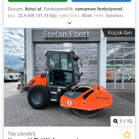
Durum:
ikinci el
, Fonksiyonellik:
tamamen fonksiyonel
,
güç:
22,9 kW (31,14 bg)
, yakıt türü:
dizel
, renk:
turuncu
,
işletme ağırlığı:
2.190 kg
, Üretim yılı:
2016
, çalışma saatleri:
6.100 h
, Donanım:
kabin
, Hamm HD10 VT kabinli kombi
Küçük ilan
silindir Üretim yılı: 2016 6.100 saat 22,9 kW Kubota motor
2.190 - 3.110 kg Dodpfxezap Ivo Aigskr Kenar kesme
tekerleği
1
/
15
Tek silindirli