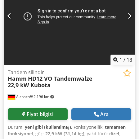
1
/
18
Tandem silindir
Hamm
HD12 VO Tandemwalze
22,9 kW Kubota
Aichach
2.196 km
Fiyat bilgisi
Ara
Durum:
yeni gibi (kullanılmış)
, Fonksiyonellik:
tamamen
fonksiyonel
, güç:
22,9 kW (31,14 bg)
, yakıt türü:
dizel
,