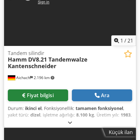
1
/
21
Tandem silindir
Hamm
DV8.21 Tandemwalze
Kantenschneider
Aichach
2.196 km
Fiyat bilgisi
Ara
Durum:
ikinci el
, Fonksiyonellik:
tamamen fonksiyonel
,
yakıt türü:
dizel
, işletme ağırlığı:
8.100 kg
, Üretim yılı:
1983
,
çalışma saatleri:
1.600 h
, Donanım:
kabin
, Hamm DV8.21
tandem silindir Üretim yılı: 1983 1.600 saat 8.100 - 9.200 kg
Küçük ilan
Kenar kesici Deutz motor Djdpfszaqhwox Aigjkr