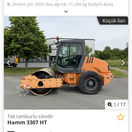
h
, Üretim yılı: 2020 Boş ağırlık: 11.200 kg Dodpfx Aijxq
Ryasgjkr Boyutlar (U x G x Y): 585 x 228 x 296 cm Motor tipi:
Deutz Deutz TCD 4.1 L4
Küçük ilan
1
/
17
Tek tamburlu silindir
Hamm
3307 HT