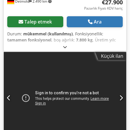
€27.900
Detmold
2.490 km
Pazarlık Fiyatı KDV hariç
Talep etmek
Ara
Durum:
mükemmel (kullanılmış)
, Fonksiyonellik:
tamamen fonksiyonel
, boş ağırlık:
7.800 kg
, Üretim yılı:
2007
, çalışma saatleri:
4.170 h
, Donanım:
kabin, klima
,
Hamm 3307 HT Vio silindirli yol silindiri, 2007 model,
Küçük ilan
sadece 4.170 çalışma saati ile, iyi durumda, hemen
kullanıma hazır, ağırlık 7.800kg. Nakliye ve teslimat
mümkündür. Gümrük / ihracat belgeleri de düzenliyoruz.
Randevu ile, hafta sonları da dahil, inceleme mümkündür.
Dedpfx Aioykktzegskr