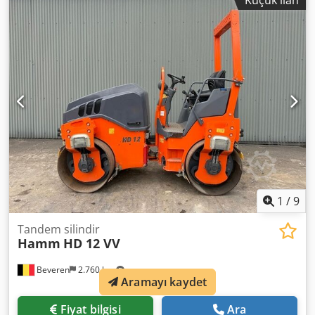
Küçük ilan
1
/
9
Tandem silindir
Hamm
HD 12 VV
Beveren
2.760 km
Aramayı kaydet
Fiyat bilgisi
Ara