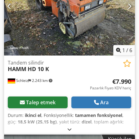
1
/
6
Tandem silindir
HAMM
HD 10 K
€7.990
Schleiz
2.243 km
Pazarlık Fiyatı KDV hariç
Talep etmek
Ara
Durum:
ikinci el
, Fonksiyonellik:
tamamen fonksiyonel
,
güç:
18,5 kW (25,15 bg)
, yakıt türü:
dizel
, toplam ağırlık:
3.000 kg
, boş ağırlık:
2.300 kg
, işletme ağırlığı:
2.500 kg
,
Üretim yılı:
2001
, HAMM HD 10 K Dksdsyl Sbcspfx Aigor