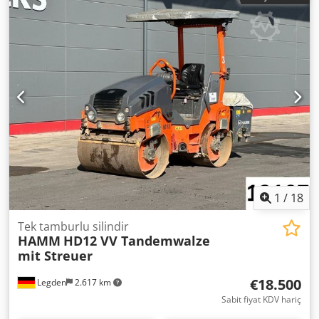
1
/
18
Tek tamburlu silindir
HAMM
HD12 VV Tandemwalze
mit Streuer
€18.500
Legden
2.617 km
Sabit fiyat KDV hariç