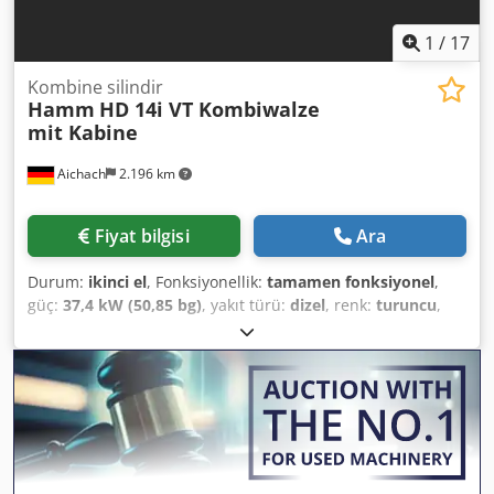
1
/
17
Kombine silindir
Hamm
HD 14i VT Kombiwalze
mit Kabine
Aichach
2.196 km
Fiyat bilgisi
Ara
Durum:
ikinci el
, Fonksiyonellik:
tamamen fonksiyonel
,
güç:
37,4 kW (50,85 bg)
, yakıt türü:
dizel
, renk:
turuncu
,
Üretim yılı:
2021
, çalışma saatleri:
1.400 h
, Hamm HD14 i
VT kombi silindir Model yılı 2021 Dkedpfxszmf Nzj Aigjr
1400 saat 3795-5250 kg 37,4 kW 2400-3320 kg Kenar kesici
teker Kapılı kabin Isıtmalı koltuk 140 cm çalışma genişliği