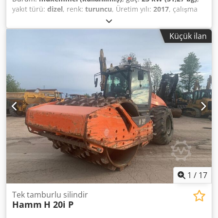
yakıt türü:
dizel
, renk:
turuncu
, Üretim yılı:
2017
, çalışma
saatleri:
3.031 h
, Genel Bilgiler İmalat Yılı: 2017 Model Yılı:
2017 Teknik Bilgiler Silindir Sayısı: 3 Tahrik: Tekerlekli Boş
Küçük ilan
Ağırlık: 2.695 kg Dodpfxjznm Iuj Aigskr Fonksiyonel
Özellikler Çalışma Genişliği: 120 cm CE İşareti: Var Durum
Teknik Durum: Çok iyi Görsel Durum: İyi Finansal Bilgiler
Fiyat: Talep üzerine Ek Bilgiler Daha fazla bilgi için Ernst
van Hek ile iletişime geçin.
1
/
17
Tek tamburlu silindir
Hamm
H 20i P