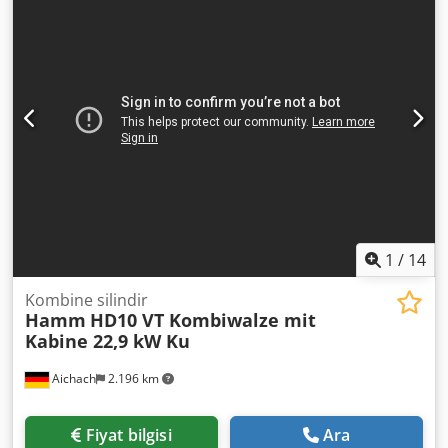
1
/
14
Kombine silindir
Hamm
HD10 VT Kombiwalze mit
Kabine 22,9 kW Ku
Aichach
2.196 km
Fiyat bilgisi
Ara