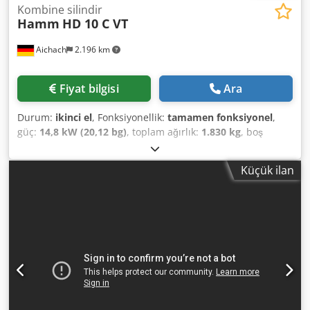
Kombine silindir
Hamm
HD 10 C VT
Aichach
2.196 km
Fiyat bilgisi
Ara
Durum:
ikinci el
, Fonksiyonellik:
tamamen fonksiyonel
,
güç:
14,8 kW (20,12 bg)
, toplam ağırlık:
1.830 kg
, boş
ağırlık:
1.500 kg
, Üretim yılı:
2013
, çalışma saatleri:
4.800 h
,
HAMM HD 10 C VT kombi silindir Üretim yılı 2013 4800 saat
Küçük ilan
14,8 KW Kubota motor 1500-1830 kg Dkodeykurhspfx Aigor
Kenar kesme tekerleği Sulama sistemi