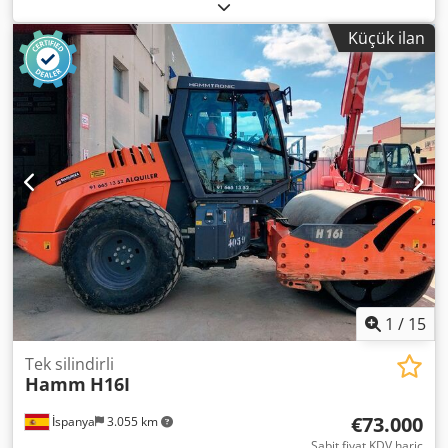
renk:
turuncu
, işletme ağırlığı:
2.570 kg
, Üretim yılı:
2015
,
çalışma saatleri:
300 h
, Hamm HD12 VO titreşimli tandem
Küçük ilan
silindir Üretim yılı: 2015 300 saat 22,9 kW Kubota motor
Dodpozhkldjfx Aigjkr 2.570 kg - 3.470 kg Kenar kesme
tekerleği YENİ GİBİ!
1
/
15
Tek silindirli
Hamm
H16I
€73.000
İspanya
3.055 km
Sabit fiyat KDV hariç