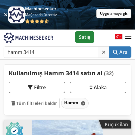
Machineseeker
Uygulamaya git
Mağazada ücretsiz
Satış
Ara
Kullanılmış Hamm 3414 satın al
(32)
Filtre
Alaka
Hamm
Tüm filtreleri kaldır
Küçük ilan