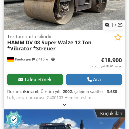
1
/
25
Tek tamburlu silindir
HAMM
DV 08 Super Walze 12 Ton
*Vibrator *Streuer
€18.900
Kaufungen
2.416 km
Sabit fiyat KDV hariç
Talep etmek
Ara
Durum:
ikinci el
, Üretim yılı:
2002
, çalışma saatleri:
3.680
h
, İç araç numarası: G400103 Hemen teslim,
Kaufungen’daki tesisimizde mevcuttur Daha fazla bilgi için:
* Golec Nutzfahrzeuge GmbH (Almanca, İngilizce,
Küçük ilan
Bulgarca, Rusça) * Viktoria Sologubova (Lehçe, Rusça,
Ukraynaca, İngilizce) HAMM Titreşimli ve Osilasyonlu
Tandem Silindir TİP DV 08V Super CE işaretli ve uygunluk