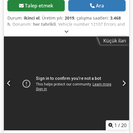
Talep etmek
Ara
Durum:
ikinci el
, Üretim yılı:
2019
, çalışma saatleri:
3.468
h
, Donanım:
her tahrikli
, Vehicle number 12107 Errors and
prior sale excepted Dksdpfey T Uimjx Aigor
Küçük ilan
1
/
20