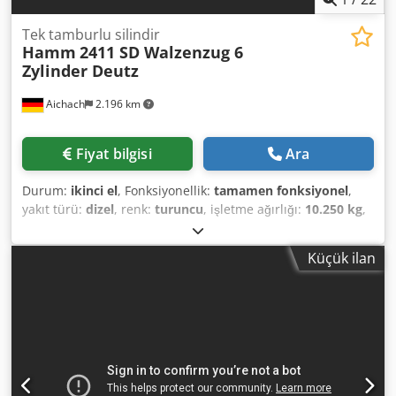
Tek tamburlu silindir
Hamm
2411 SD Walzenzug 6
Zylinder Deutz
Aichach
2.196 km
Fiyat bilgisi
Ara
Durum:
ikinci el
, Fonksiyonellik:
tamamen fonksiyonel
,
yakıt türü:
dizel
, renk:
turuncu
, işletme ağırlığı:
10.250 kg
,
Üretim yılı:
1987
, çalışma saatleri:
5.000 h
, Donanım:
kabin
, Hamm 2411 SD silindir Üretim yılı: 1987
Küçük ilan
Dodpfxszaqmte Aigjkr 5.000 saat 10.250 - 12.600 kg
Sıkıştırma göstergesi