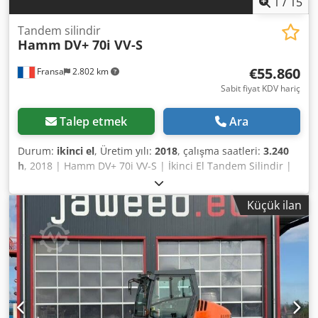
1
/
15
Tandem silindir
Hamm
DV+ 70i VV-S
€55.860
Fransa
2.802 km
Sabit fiyat KDV hariç
Talep etmek
Ara
Durum:
ikinci el
, Üretim yılı:
2018
, çalışma saatleri:
3.240
h
, 2018 | Hamm DV+ 70i VV-S | İkinci El Tandem Silindir |
3240 saat 📍Konum: Fransa 🚛 Hedefinize teslimat
mevcuttur – Nakliye maliyetini tahmin etmek için nakliye
Küçük ilan
hesaplama aracımızı kullanın! 💰 Şimdi 55.900 EUR
karşılığında satın alın veya bir teklif sunun. Uygun bir ücret
karşılığında teslimatta ödeme seçeneği mevcuttur (onaya
tabidir)* 👷‍♂️ Bağımsız bir uzman tarafından incelenmiştir
44 inceleme noktası, 44 onaylandı ✅ 0 eksiklik ℹ️ 0 gider ⚠️
📌 Uzmanın Yorumu: İyi çalışan bir silindir, tüm
fonksiyonlar inceleme sırasında çalışıyor, başka sorun yok,
makine kullanıma hazır, çalışma saati sayacı