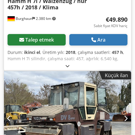
Hamm
H 7i / Walzenzug / nur
457h / 2018 / Klima
€49.890
Burghaun
2.380 km
Sabit fiyat KDV hariç
Talep etmek
Ara
Durum:
ikinci el
, Üretim yılı:
2018
, çalışma saatleri:
457 h
,
Hamm H 7i silindir, çalışma saati: 457, ağırlık: 6.540 kg,
lastikler: %95, klima, motor: Kubota [55 kW/75 hp], düz
tambur, iyi durumda!, hemen kullanıma hazır! Talep
Küçük ilan
üzerine size Mercedes-Benz Bank’tan leasing veya
finansman teklifi sunabiliriz. Bay Mihm (Tel.) size
memnuniyetle yardımcı olacaktır. Daha fazla bilgi web
sitemizde mevcuttur. Hatalar ve önceden satış hakkı
saklıdır! = Daha fazla bilgi = Dkjdpfx Aiozcudnoger Daha
fazla bilgi için Tobias Ebert ile iletişime geçin.