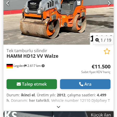
Hollandaca, İngilizce, Fransızca, Almanca, İspanyolca ve
Rusça dillerinde hizmet veriyoruz. Geniş ve güvenilir
makine yelpazemizi keşfedin.
1
/
19
Tek tamburlu silindir
HAMM
HD12 VV Walze
€11.500
Legden
2.617 km
Sabit fiyat KDV hariç
Talep etmek
Ara
Durum:
ikinci el
, Üretim yılı:
2012
, çalışma saatleri:
4.499
h
, Donanım:
her tahrikli
, Vehicle number 12110 Djdpfxey T
Ulhe Aigjkr Errors and prior sale excepted
Küçük ilan