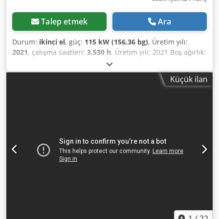
Talep etmek
Ara
Durum:
ikinci el
, güç:
115 kW (156,36 bg)
, Üretim yılı:
2021
, çalışma saatleri:
3.530 h
, Üretim yılı: 2021 Boş ağırlık:
16.000 kg Boyutlar (U x G x Y): 595 x 231 x 296 cm Dedpfjxb
Aymsx Aigekr Motor tipi: Deutz DEUTZ TCD 4.1 L4 156CV
Küçük ilan
1
/
22