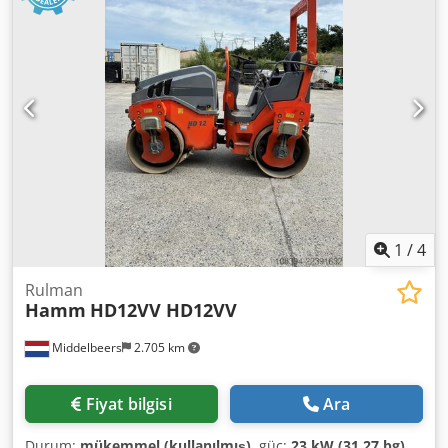
1
/
4
Rulman
Hamm
HD12VV HD12VV
Middelbeers
2.705 km
Fiyat bilgisi
Ara
Durum:
mükemmel (kullanılmış)
, güç:
23 kW (31,27 bg)
,