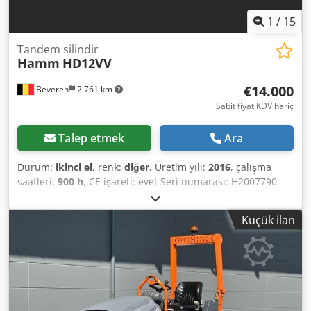
1
/
15
Tandem silindir
Hamm
HD12VV
€14.000
Beveren
2.761 km
Sabit fiyat KDV hariç
Talep etmek
Ara
Durum:
ikinci el
, renk:
diğer
, Üretim yılı:
2016
, çalışma
saatleri:
900 h
, CE işareti: evet Seri numarası: H2007790
Dkodozblakspfx Aigor Satışa Sunulan Makineler! Satın
almaya hazır çeşitli makinelere göz atmak için web sitemizi
Küçük ilan
ziyaret edin. Online gördüklerinizden daha fazla
seçeneğimiz var, bu yüzden istediğiniz zaman bizi
arayabilir veya e-posta gönderebilirsiniz. Tüm
makinelerimiz tamamen bakımlı ve güvenilirlik açısından
kontrol edilmiştir. Fotoğraflara mı ihtiyacınız var? Bizimle
iletişime geçin, size hemen iletelim. Yardım için