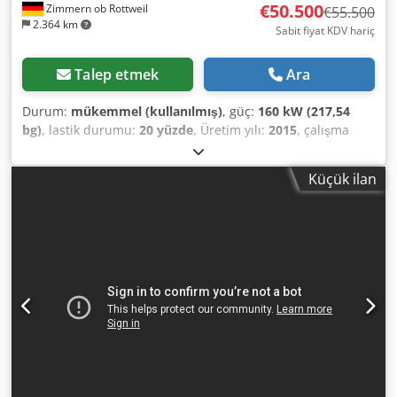
€50.500
Zimmern ob Rottweil
€55.500
2.364 km
Sabit fiyat KDV hariç
Talep etmek
Ara
Durum:
mükemmel (kullanılmış)
, güç:
160 kW (217,54
bg)
, lastik durumu:
20 yüzde
, Üretim yılı:
2015
, çalışma
saatleri:
4.068 h
, Donanım:
kabin, klima
, HAMM H20i P
Koyun ayaklı silindir Üretim yılı: 2015 Çalışma saati: 4.068
Küçük ilan
saat ROPS (devrilme koruma sistemi) Klima Radyo Geri
görüş kamerası Djdjy I Uppjpfx Aigokr Lastik ebadı 23.1-26
– yaklaşık %40 diş kalmış Deutz motor, 150 kW CE / EPA
Çalışma ağırlığı: 21 ton.