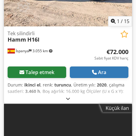
1
/
15
Tek silindirli
Hamm
H16I
€72.000
İspanya
3.055 km
Sabit fiyat KDV hariç
Talep etmek
Ara
Durum:
ikinci el
, renk:
turuncu
, Üretim yılı:
2020
, çalışma
saatleri:
3.460 h
, Boş ağırlık: 16.000 kg Ölçüler (U x G x Y):
595 x 231 x 296 cm Dedpfx Aey Egcvsigekr
Küçük ilan