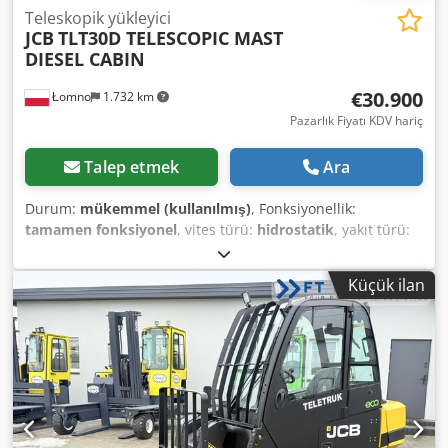
Teleskopik yükleyici
JCB
TLT30D TELESCOPIC MAST
DIESEL CABIN
€30.900
Łomno
1.732 km
Pazarlık Fiyatı KDV hariç
Talep etmek
Ara
Durum:
mükemmel (kullanılmış)
, Fonksiyonellik:
tamamen fonksiyonel
, vites türü:
hidrostatik
, yakıt türü:
dizel
, renk:
sarı
, toplam ağırlık:
8.200 kg
, boş ağırlık:
5.200
kg
, kaldırma yüksekliği:
4.450 mm
, lastik durumu:
100
Küçük ilan
yüzde
, direk tipi:
teleskopik
, Üretim yılı:
2022
, çalışma
saatleri:
3.158 h
, toplam uzunluk:
3.200 mm
, toplam
genişlik:
1.300 mm
, toplam yükseklik:
2.200 mm
, ön lastik
ölçüsü:
27X10-12
, arka lastik boyutu:
23X9-10
, yük merkezi:
600 mm
, inşaat yüksekliği:
2.200 mm
, çatalların uzunluğu:
1.500 mm
, fork taşıyıcı genişliği:
1.100 mm
, yük kapasitesi:
3.000 kg
, motor üreticisi:
KOHLER
, Ön lastik tipi:
süper
elastik lastikler (siyah)
, arka lastik türü:
süper elastik