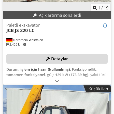
1
/
19
Açık artırma sona erdi
Paletli ekskavatör
JCB
JS 220 LC
Nordrhein-Westfalen
2.455 km
Detaylar
Durum:
işlem için hazır (kullanılmış)
, Fonksiyonellik:
tamamen fonksiyonel
, güç:
129 kW (175,39 bg)
, yakıt türü:
dizel
, yakıt deposu kapasitesi:
343 l
, Üretim yılı:
2014
,
çalışma saatleri:
9.042 h
, With 3-metre stick length and
Küçük ilan
5.70-metre monoblock boom! TECHNICAL DETAILS Working
Range Maximum reach: 9.85 m Maximum reach at ground
level: 9.65 m Maximum digging depth: 6.70 m Maximum
digging height: 9.21 m Maximum dumping height: 6.66 m
Maximum vertical wall depth: 5.82 m Minimum swing