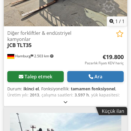
1
/
1
Diğer forkliftler & endüstriyel
kamyonlar
JCB
TLT35
€19.800
Hamburg
2.503 km
Pazarlık Fiyatı KDV hariç
Talep etmek
Ara
Durum:
ikinci el
, Fonksiyonellik:
tamamen fonksiyonel
,
Üretim yılı:
2013
, çalışma saatleri:
3.597 h
, yük kapasitesi:
3.500 kg
, kaldırma yüksekliği:
4.400 mm
, yakıt türü:
dizel
,
direk tipi:
teleskopik
, inşaat yüksekliği:
2.200 mm
, fork
Küçük ilan
taşıyıcı genişliği:
1.260 mm
, boş ağırlık:
5.100 kg
, toplam
uzunluk:
3.150 mm
, çekiş tipi:
Diesel
, inşaat genişliği:
1.280 mm
, Direk tipi: Teleskopik Durum: Kullanıma hazır