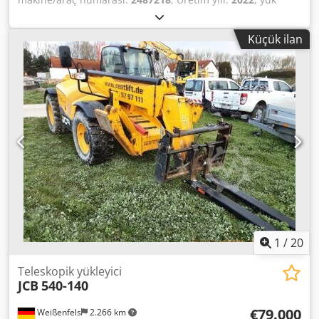
kapasitesi:
4.000 kg
, kaldırma yüksekliği:
1.751 mm
, yakıt
türü:
dizel
, inşaat yüksekliği:
2.590 mm
, güç:
55 kW (74,78
Küçük ilan
bg)
, renk:
sarı
, yakıt:
dizel
, Donanım:
UVV güvenlik
kontrolü, her tahrikli, kabin, palet çatalları
, Teknik
Özellikler Model yılı: 2022 Maksimum kaldırma yüksekliği:
17,51 m Cedpfx Aszrd Dbofweha Maksimum nominal
taşıma kapasitesi: 4.000 kg Maksimum erişimde taşıma
kapasitesi: 0,1 t Maksimum kaldırma yüksekliğinde taşıma
kapasitesi: 0,5 t Maksimum motor gücü: 55 kW Maksimum
erişim mesafesi: 10,47 m Boyutlar (U x G x Y): 6,27 m x 2,35
m x 2,59 m Sürüş hızı: 40 km/s Çalışma ağırlığı: 11.380 kg
Motor hacmi: 4,8 l Şanzıman tipi: W Tam işlevsel, genel
kullanım izleri, dört tekerlekten çekişli
1
/
20
Teleskopik yükleyici
JCB
540-140
€79.000
Weißenfels
2.266 km