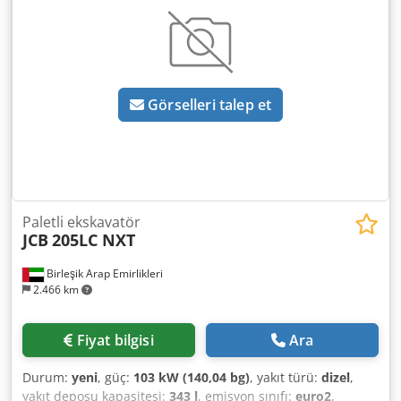
Görselleri talep et
Paletli ekskavatör
JCB
205LC NXT
Birleşik Arap Emirlikleri
2.466 km
Fiyat bilgisi
Ara
Durum:
yeni
, güç:
103 kW (140,04 bg)
, yakıt türü:
dizel
,
yakıt deposu kapasitesi:
343 l
, emisyon sınıfı:
euro2
,