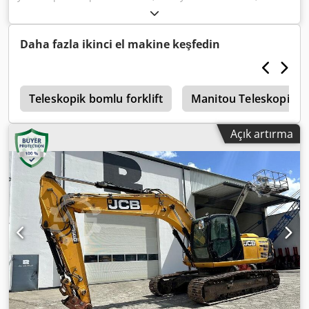
Üretim yılı:
2025
, - Alarm sistemi Chjdpey Tydiefx Afwea
Daha fazla ikinci el makine keşfedin
r
Teleskopik bomlu forklift
Manitou Teleskopik Yü
Açık artırma