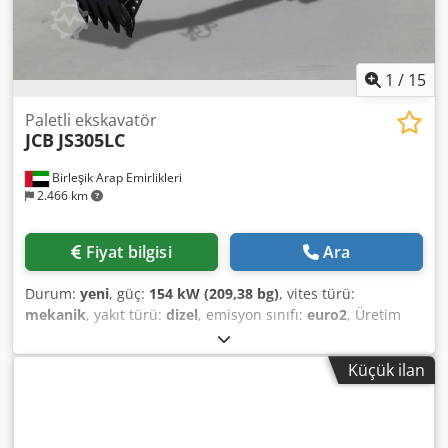
1
/
15
Paletli ekskavatör
JCB
JS305LC
Birleşik Arap Emirlikleri
2.466 km
Fiyat bilgisi
Ara
Durum:
yeni
, güç:
154 kW (209,38 bg)
, vites türü:
mekanik
, yakıt türü:
dizel
, emisyon sınıfı:
euro2
, Üretim
yılı:
2025
, Donanım:
klima
, Silindir sayısı: 6 Azami toplam
ağırlık: 32.000 kg Cjdpjy Tyl Hjfx Afwoha Motor tipi:
Küçük ilan
Cummins 672 JCB MAX