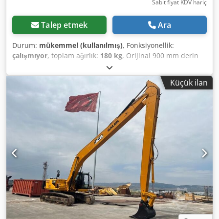
Sabit fiyat KDV hariç
Talep etmek
Ara
Durum:
mükemmel (kullanılmış)
, Fonksiyonellik:
çalışmıyor
, toplam ağırlık:
180 kg
, Orijinal 900 mm derin
kepçe, JCB 3/4 CX için. Chedpfozrih Eox Afwea Avrupa
içinde Avrupa paleti üzerinde teslimat mümkündür;
Küçük ilan
nakliye ücretleri talep üzerine belirtilir.