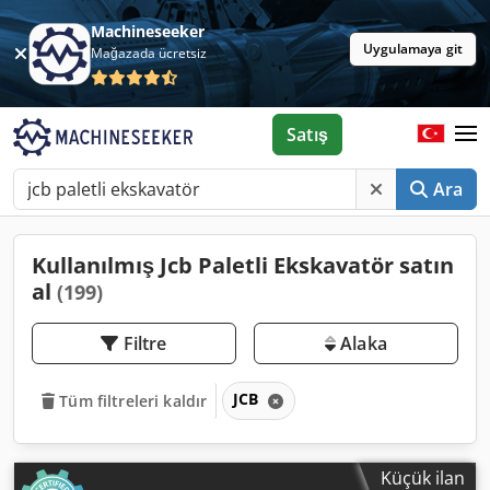
Machineseeker
Uygulamaya git
Mağazada ücretsiz
Satış
Ara
Kullanılmış Jcb Paletli Ekskavatör satın
al
(199)
Filtre
Alaka
JCB
Tüm filtreleri kaldır
Küçük ilan