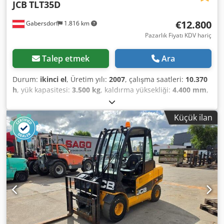
JCB
TLT35D
€12.800
Gabersdorf
1.816 km
Pazarlık Fiyatı KDV hariç
Talep etmek
Ara
Durum:
ikinci el
, Üretim yılı:
2007
, çalışma saatleri:
10.370
h
, yük kapasitesi:
3.500 kg
, kaldırma yüksekliği:
4.400 mm
,
yakıt türü:
dizel
, direk tipi:
teleskopik
, boş ağırlık:
5.200
kg
, toplam uzunluk:
3.106 mm
, çekiş tipi:
Diesel
, inşaat
Küçük ilan
genişliği:
1.300 mm
, Teleskopik forklift Yük ağırlık merkezi:
500 ISO sınıfı: ISO Sınıfı 3 = 2.500 - 4.999 kg Direk tipi:
Teleskopik Cjdpfx Afozpb S Rowsha Ön lastik tipi: Dolgu
lastik Ön lastik ölçüsü: 27x10-12 Ön lastik durumu: %60 -
%80 Arka lastik tipi: Dolgu lastik Arka lastik ölçüsü: 23x9-10
Arka lastik durumu: %60 - %80 Akü voltajı: 10V Akü tipi:
Marş aküsü Arka çalışma lambası, ön çalışma lambası, tam
kabin, güvenlik lambası.