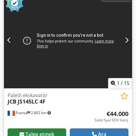
1
/
15
Paletli ekskavatör
JCB
JS145LC 4F
€44.000
Fransa
2.802 km
Sabit fiyat KDV hariç
Talep etmek
Ara