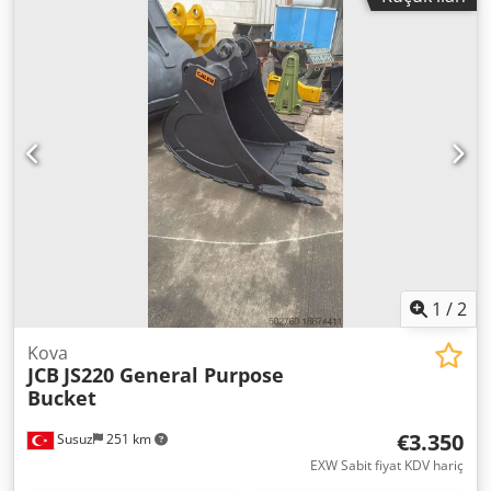
iletişime geçin
1
/
2
Kova
JCB
JS220 General Purpose
Bucket
€3.350
Susuz
251 km
EXW Sabit fiyat KDV hariç