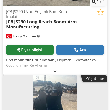
1
/
2
JCB JS290 Uzun Erişimli Bom Kolu
İmalatı
JCB
JS290 Long Reach Boom-Arm
Manufacturing
Türkiye
251 km
Fiyat bilgisi
Ara
Üretim yılı:
2023
, durum:
yeni
, Ekipman: Ekskavatör kolu
Codpfxjn Tmy Re Afwsha
Küçük ilan