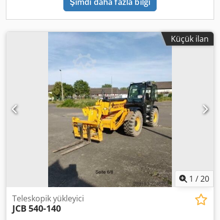
Şimdi daha fazla bilgi
Küçük ilan
1
/
20
Teleskopik yükleyici
JCB
540-140