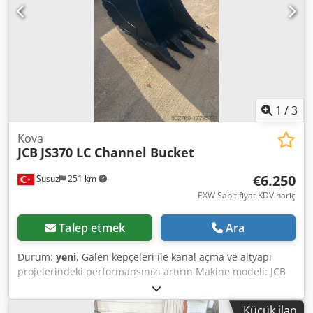
1
/
3
Kova
JCB
JS370 LC Channel Bucket
€6.250
Susuz
251 km
EXW Sabit fiyat KDV hariç
Talep etmek
Ara
Durum:
yeni
, Galen kepçeleri ile kanal açma ve altyapı
projelerindeki performansınızı artırın Makine modeli: JCB
JS370 Kenar Uzunluğu: 100cm Kapasite: 1m3 Chodpfx Aeu
Ucz Nsfwoa Detaylı bilgi ve sorularınız için lütfen bizimle
Küçük ilan