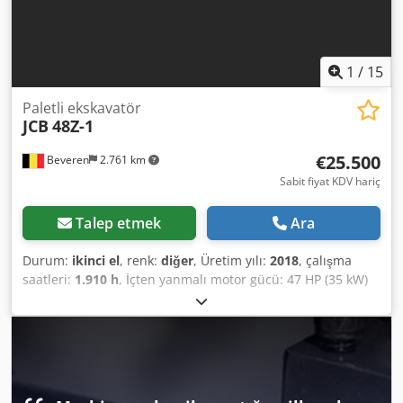
1
/
15
Paletli ekskavatör
JCB
48Z-1
€25.500
Beveren
2.761 km
Sabit fiyat KDV hariç
Talep etmek
Ara
Durum:
ikinci el
, renk:
diğer
, Üretim yılı:
2018
, çalışma
saatleri:
1.910 h
, İçten yanmalı motor gücü: 47 HP (35 kW)
Azami yüklü ağırlık (GVW): 4.662 kg Motor markası: Perkins
CE işareti: evet Seri numarası: JCB048Z1EJ1921659 Satılık
Makineler Chodew H Abqopfx Afwja Satın almaya hazır
çeşitli makineler için web sitemizi inceleyin. Online
görünenlerden daha fazla seçeneğimiz var; dilediğiniz
zaman telefonla arayabilir veya e-posta gönderebilirsiniz.