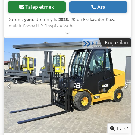
Talep etmek
Ara
Durum:
yeni
, Üretim yılı:
2025
, 20ton Ekskavatör Kova
İmalatı Codov H R Dnspfx Afweha
Küçük ilan
1
/
37