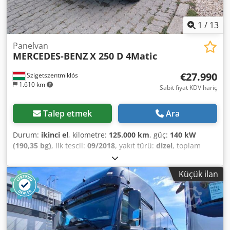
Lehçe, Almanca, İtalyanca * LASZLO - Macarca * COSTEL -
Romence (Romanya'ya yapılacak ihracat için tüm işlemleri,
numara dahil, gerçekleştiriyoruz) * RADEK
1
/
13
Panelvan
MERCEDES-BENZ
X 250 D 4Matic
€27.990
Szigetszentmiklós
1.610 km
Sabit fiyat KDV hariç
Talep etmek
Ara
Durum:
ikinci el
, kilometre:
125.000 km
, güç:
140 kW
(190,35 bg)
, ilk tescil:
09/2018
, yakıt türü:
dizel
, toplam
ağırlık:
3.250 kg
, bir sonraki muayene (TÜV):
09/2026
, renk:
mavi
, vites türü:
otomatik
, emisyon sınıfı:
Euro 6
, koltuk
Küçük ilan
sayısı:
5
, Üretim yılı:
2018
, Donanım:
ABS, elektronik
denge programı (ESP), her tahrikli, is filtrasyon filtresi,
klima, merkezi kilitleme, navigasyon sistemi, park
ısıtıcısı
, Lütfen bizi WhatsApp/Viber üzerinden de arayın.
E-posta: Ana ekipmanlar şunları içerir: Bluetooth,