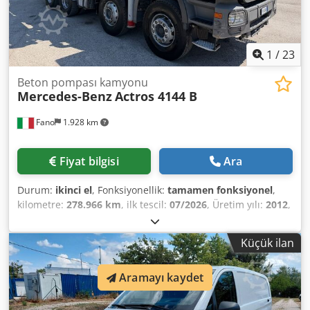
1
/
23
Beton pompası kamyonu
Mercedes-Benz
Actros 4144 B
Fano
1.928 km
Fiyat bilgisi
Ara
Durum:
ikinci el
, Fonksiyonellik:
tamamen fonksiyonel
,
kilometre:
278.966 km
, ilk tescil:
07/2026
, Üretim yılı:
2012
,
MERCEDES BENZ Actros 4144 B Putzmeister 28m beton
pompası ile İlk tescil 07.12.2012 – Euro 5 Km 278966
Küçük ilan
Donanım: Putzmeister TMP 28-4.89S 28m 125mm Çalışma
saati: 3493 Lastik durumu: %50-60 İyi durumda Hemen
Aramayı kaydet
teslim TÜM MARKALARDAN ARAÇ TAKASLARI
DEĞERLENDİRİLİR: MAN, MERCEDES, DAF, RENAULT,
VOLVO, SCANIA, CIFA, SERMAC, PUTZMEISTER EKİPMANLI