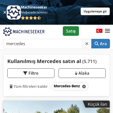
Machineseeker
Uygulamaya git
Mağazada ücretsiz
Satış
Ara
Kullanılmış Mercedes satın al
(5.711)
Filtre
Alaka
Mercedes-Benz
Tüm filtreleri kaldır
Küçük ilan