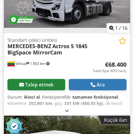
1
/
16
Standart çekici ünitesi
MERCEDES-BENZ
Actros 5 1845
BigSpace MirrorCam
€68.400
Vilnius
1.903 km
Sabit fiyat KDV hariç
Talep etmek
Ara
Durum:
ikinci el
, Fonksiyonellik:
tamamen fonksiyonel
,
kilometre:
252.801 km
, güç:
331 kW (450,03 bg)
, ilk tescil:
05/2024
, yakıt türü:
dizel
, toplam ağırlık:
8.269 kg
, dingil
konfigürasyonu:
4x2
, dingil mesafesi:
385 mm
, renk:
Küçük ilan
beyaz
, vites türü:
otomatik
, emisyon sınıfı:
Euro 6
, Üretim
yılı:
2023
, silindir sayısı:
6
, silindir hacmi:
12.800 cm³
,