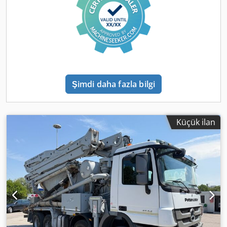
dokümantasyonun hazırlanması - Kara ve deniz
taşımacılığının organizasyonu Dkjdpfx Aszg Tdgjcwjr -
Gümrük işlemleri ve belge hazırlığı (gümrükleme, Eur 1, T1)
- Satışa hazırlık işlemleri 18 yaşına kadar araçlar için
leasing imkânı. Detaylar için bizimle iletişime geçiniz.
Şimdi daha fazla bilgi
Küçük ilan