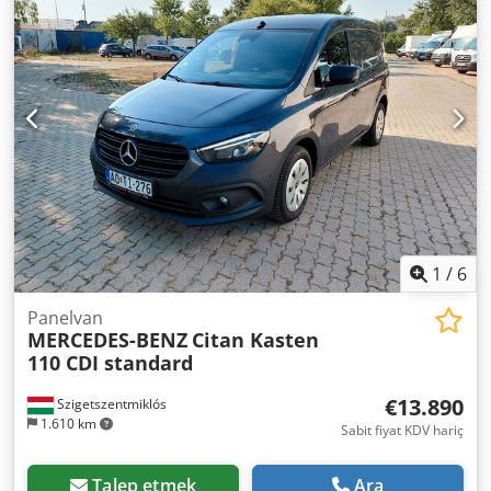
1
/
6
Panelvan
MERCEDES-BENZ
Citan Kasten
110 CDI standard
€13.890
Szigetszentmiklós
1.610 km
Sabit fiyat KDV hariç
Talep etmek
Ara