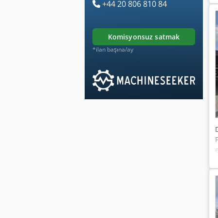
+44 20 806 810 84
komisyonsuz satmak
*ilan başına/ay