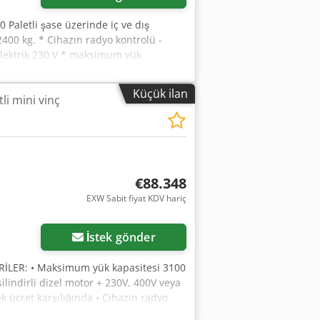
0 Paletli şase üzerinde iç ve dış
00 kg. * Cihazın radyo kontrolü -
e elektrik 230 V * maksimum yük
'nin üzerindeki maksimum yatay menzil *
imum dikey menzil * 4 adet hidrolik
Küçük ilan
li mini vinç
klaşık 195 cm Crodpfx Akoibqraoref *
mlar: *Arama kancası * Hidrolik vinç
lar * Hidrolik FLY JIB Dilediğiniz renkte
€88.348
EXW Sabit fiyat KDV hariç
İstek gönder
RİLER: • Maksimum yük kapasitesi 3100
silindirli dizel motor + 230V, 400V veya
ek ücret karşılığında • Cihazın radyo
irersrf • İki uzatmalı hidrolik JIB kolu