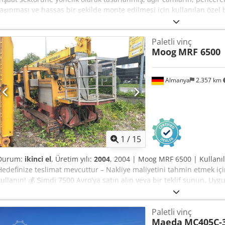
taşınması ve hassas bir şekilde monte edilmesi için kullanılan özel b
Toplamda yaklaşık 4,95 m menzile sahip üç hidrolik uzatma kolu - L
taşıma kapasitesi 800 kg - 8 adet vakumlu vantuz - Uzaktan kumanda 
Paletli vinç
fonksiyonlar) - Eğilebilir ve dönebilen çerçeve - Halojen aydınlatma - P
Moog
MRF 6500
Almanya
2.357 km
1
/
15
Durum:
ikinci el
, Üretim yılı:
2004
, 2004 | Moog MRF 6500 | Kullanı
Hedefinize teslimat mevcuttur – Nakliye maliyetini tahmin etmek iç
kullanın! 💰 Şimdi 7500 Avro'ya satın alın veya bir teklif sunun. Uygu
ödeme imkanı mevcuttur (onaya tabidir)* 👷‍♂️ Bağımsız bir uzman ta
noktası, 11'i onaylandı ✅, 7'si eksik ℹ️, 2'si sorunlu ⚠️. 📌 Müfettişi
Paletli vinç
görünüyor, ancak çalışmıyor. 📄 Tam incelemeyi, ek fotoğrafları veya
Maeda
MC405C-3
İpucu: Daha fazla ayrıntı ararken çevrimiçi olarak yaygın olarak ku