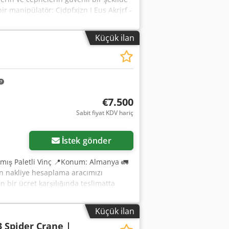
ir manipülatör: Cjdpfxjzn I Eus Akrjrf -
ityum iyon pillerle çalışma - Maksimum
ile kontrol (hareket ve tüm hidrolik
Küçük ilan
aletli şasi Fiyat pazarlığa açıktır.
€7.500
Sabit fiyat KDV hariç
İstek gönder
lmış Paletli Vinç 📍Konum: Almanya 🚛
in nakliye hesaplama aracımızı
n bir ücret karşılığında teslimatta
rafından incelenmiştir. 20 inceleme
n Yorumu: Crodpfx Aksznl S Ejref Tam
Küçük ilan
 bir videoyu görmek ister misiniz?
 Spider Crane |
llanılan referans "40868 Equippo"