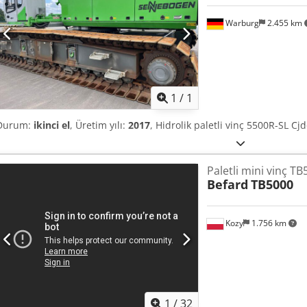
Warburg
2.455 km
Daha fazla fotoğraf
istey
1
/
1
Durum:
ikinci el
, Üretim yılı:
2017
, Hidrolik paletli vinç 5500R-SL Cj
Paletli mini vinç T
Befard
TB5000
Kozy
1.756 km
1
/
32