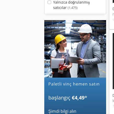
Yalnızca doğrulanmış
satıcılar
(1.475)
paletli vinç hemen satın
başlangıç
€4,49
*
Şimdi bilgi alın