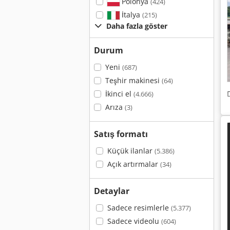
Polonya
(424)
İtalya
(215)
Daha fazla göster
Durum
Yeni
(687)
Teşhir makinesi
(64)
İkinci el
(4.666)
Arıza
(3)
Satış formatı
Küçük ilanlar
(5.386)
Açık artırmalar
(34)
Detaylar
Sadece resimlerle
(5.377)
Sadece videolu
(604)