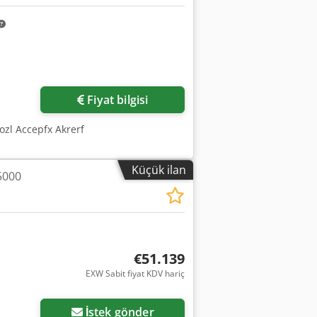
in
Fiyat bilgisi
dozl Accepfx Akrerf
Küçük ilan
B5000
€51.139
EXW Sabit fiyat KDV hariç
İstek gönder