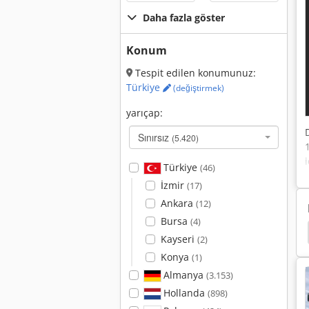
Daha fazla göster
Konum
Tespit edilen konumunuz:
Türkiye
(değiştirmek)
yarıçap:
Sınırsız
(5.420)
Türkiye
(46)
İzmir
(17)
Ankara
(12)
Bursa
(4)
 Vinç
Mannesmann Demag Kran
Pişmiş Eşya
Kayseri
(2)
Konya
(1)
Almanya
(3.153)
Hollanda
(898)