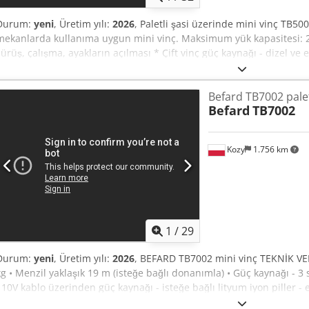
Durum:
yeni
, Üretim yılı:
2026
, Paletli şasi üzerinde mini vinç TB500
mekanlarda kullanıma uygun mini vinç. Maksimum yük kapasitesi: 24
sürüş, çalışma, ayakların açılması * Çift vinç güç kaynağı - dizel v
kapasitesi - 2400 kg * Aşırı yük koruma sistemi standarttır * 11 m
dört hidrolik uzatma + 1 manuel uzatma * 13 m'nin üzerindeki maks
Befard TB7002 palet
olarak alçaltılabilir destek * Ağırlık yaklaşık 2200 kg * Yükseklik ya
Befard
TB7002
Genişlik yaklaşık 88 cm * aktif kol 16 derece İsteğe bağlı ek donanı
990kg * Lityum iyon pil ile çalışma * Ayakları desteklemek için yastık
mevcuttur.
Kozy
1.756 km
1
/
29
Durum:
yeni
, Üretim yılı:
2026
, BEFARD TB7002 mini vinç TEKNİK VE
kg • Menzil yaklaşık 19 m (isteğe bağlı donanımla) • Güç kaynağı - 3 
110V kablo üzerinden güç kaynağı - isteğe bağlı lityum iyon piller - 
kontrolü (hem cihazın hareketi hem de vincin çalışması) Cedpfx Akoibq