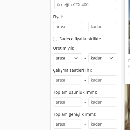
Fiyat:
-
Sadece fiyatla birlikte
Üretim yılı:
-
Çalışma saatleri [h]:
a
-
f
Toplam uzunluk [mm]:
-
Toplam genişlik [mm]:
-