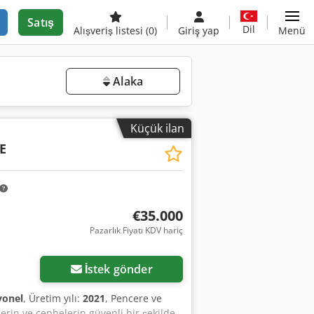
Satış
Dil
Alışveriş listesi
(0)
Giriş yap
Menü
Alaka
Küçük ilan
E
€35.000
Pazarlık Fiyatı KDV hariç
İstek gönder
yonel
, Üretim yılı:
2021
, Pencere ve
erin ve cephelerin güvenli bir şekilde