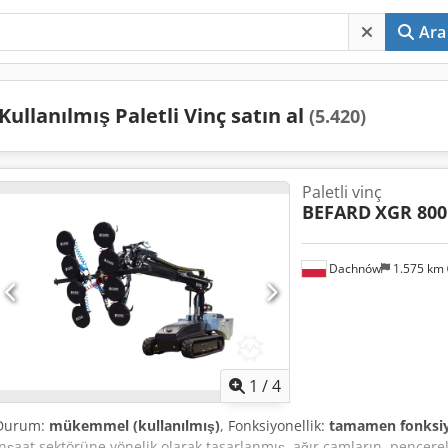
Ara
Kullanılmış Paletli Vinç satın al
(5.420)
Paletli vinç
BEFARD
XGR 800
Dachnów
1.575 km
1
/
4
Durum:
mükemmel (kullanılmış)
, Fonksiyonellik:
tamamen fonksi
inşaat sektörüne yönelik olarak tasarlanmış, ağır camların, pencerel