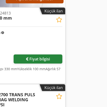
Küçük ilan
 24813
30 mm
m
Daha fazla fotoğraf
isteyin
Fiyat bilgisi
çapı 330 mmYükseklik 100 mmAğırlık 57
Küçük ilan
2700 TRANS PULS
MAG WELDING
PSI