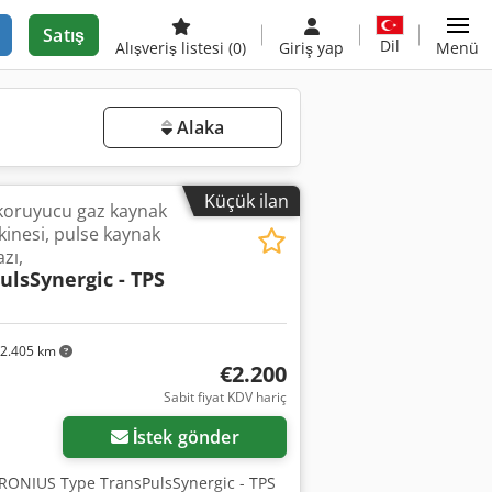
Satış
Dil
Alışveriş listesi
(0)
Giriş yap
Menü
Alaka
Küçük ilan
koruyucu gaz kaynak
inesi, pulse kaynak
zı,
ulsSynergic - TPS
2.405 km
€2.200
Sabit fiyat KDV hariç
İstek gönder
RONIUS Type TransPulsSynergic - TPS