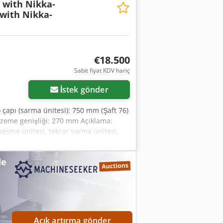
0 with Nikka-
 with Nikka-
€18.500
Sabit fiyat KDV hariç
İstek gönder
çapı (sarma ünitesi): 750 mm (Şaft 76)
zeme genişliği: 270 mm Açıklama:
kesme ünitesi, tekrar sarma ünitesi,
tici: Nikka Research Deutschland
kamera yalnızca aralıklı olarak
de
üşüktür; üretici, yeni bir kamera sistemi
nitesi 76 mm 1 adet Şaftlı tekrar sarma
lı tekrar sarma ünitesi 100 mm 10 adet
Açık artırma gönder