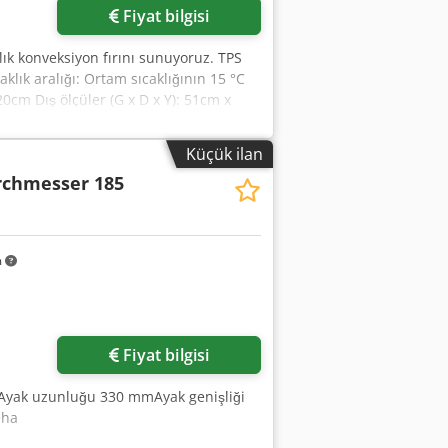
Fiyat bilgisi
lık konveksiyon fırını sunuyoruz. TPS
klık aralığı: Ortam sıcaklığının 15 °C
20cm Dış ölçüler (G x D x Y): 51cm x
trik gücü: 380V 3 faz 50 Hz CW-7780
davlumbaz, fan/çekiş ünitesi yoktur
Küçük ilan
 (Resme bakınız) Chodpozdr Dtofx Ak
chmesser 185
er sorularınız için sizi telefonda
m
Fiyat bilgisi
Ayak uzunluğu 330 mmAyak genişliği
eha