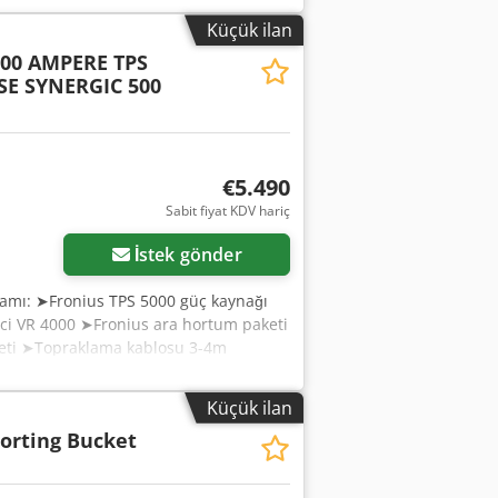
Küçük ilan
00 AMPERE TPS
SE SYNERGIC 500
€5.490
Sabit fiyat KDV hariç
İstek gönder
amı: ➤Fronius TPS 5000 güç kaynağı
ci VR 4000 ➤Fronius ara hortum paketi
keti ➤Topraklama kablosu 3-4m
men hemen tüm malzemeler bu cihazla
ktöründe sıklıkla kullanılan Mig (Cusi)
Küçük ilan
Chsdpjwbknbofx Ak Usa Bu TPS serisi
Sorting Bucket
üz ve uygun hortum paketi. TPS cihazının
turmanıza ve içe aktarmanıza olanak
---- HEMEN TESLİMAT İÇİN MEVCUTTUR