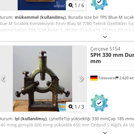
1
/
6
Durum:
mükemmel (kullanılmış)
, Burada size bir TPS Blue-M sıcak
Blue-M Sıcaklık Konveksiyon Fırını Blau M 7780 Teknik Özellikleri Sıca
üzerine kadar, 704 °C'ye kadar İç ölçüler (G x D x Y): 25cm x 20cm x 
38cm x 72cm Kaplama ölçüleri (G x D x Y): 68cm x 48cm x 77cm Elek
modeli, 2'' merkezlerde 8 raf pozisyonuna sahiptir Paslanmaz çelik 
Çerçeve 5154
Tip: CW-7780-JY-MP550 Durum: kullanılmış/used Teslimat kapsamı:
SPH 330 mm
Dur
Uoa (Teknik verilerde değişiklik ve hata yapma hakkımız saklıdır!) Diğ
mm
bilgilendirmekten memnuniyet duyarız.
Tönisvorst
2.620 k
1
/
3
Durum:
iyi (kullanılmış)
, LynetteTip yüksekliği 330 mmÇap 185 mm
140 mmg.genişlik 600 mmg.yükseklik 650 mm Cedpsd S Algjfx Ak U