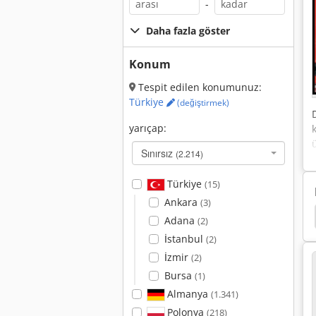
-
Daha fazla göster
Konum
Tespit edilen konumunuz:
Türkiye
(değiştirmek)
yarıçap:
Sınırsız
(2.214)
Türkiye
(15)
Ankara
(3)
Lazer Kaynak Makinası
Fronius
Fronius 317
Adana
(2)
İstanbul
(2)
İzmir
(2)
Bursa
(1)
Almanya
(1.341)
Polonya
(218)