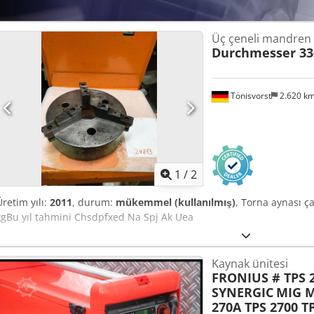
Üç çeneli mandren
Durchmesser 3
Tönisvorst
2.620 k
1
/
2
Üretim yılı:
2011
, durum:
mükemmel (kullanılmış)
, Torna aynası 
kgBu yıl tahmini Chsdpfxed Na Spj Ak Uea
Kaynak ünitesi
FRONIUS # TPS 
SYNERGIC
MIG 
270A TPS 2700 T