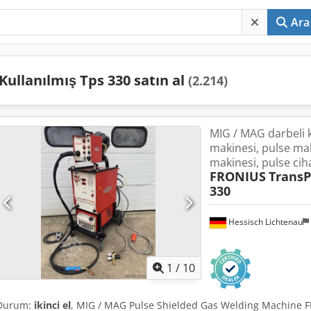
Ara
Kullanılmış Tps 330 satın al
(2.214)
MIG / MAG darbeli 
makinesi, pulse mak
makinesi, pulse ciha
FRONIUS
TransP
330
Hessisch Lichtenau
1
/
10
Durum:
ikinci el
, MIG / MAG Pulse Shielded Gas Welding Machine F