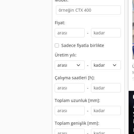
Fiyat:
-
Sadece fiyatla birlikte
Üretim yılı:
-
Çalışma saatleri [h]:
-
Toplam uzunluk [mm]:
-
Toplam genişlik [mm]:
-