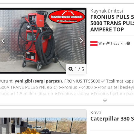
Kaynak ünitesi
FRONIUS PULS 5
5000
TRANS PUL
AMPERE TOP
Wien
1.833 km
1
/
5
Durum:
yeni gibi (sergi parçası)
, FRONIUS TPS5000 ✅ Teslimat kaps
(500A TRANS PULS SYNERGIC) ➤Fronius FK4000 ➤Fronius tel besleyi
standart 1,5 m'den itibaren ➤Fronius arabası ➤Fronius hortum pa
➤Basınç düşürücü Alüminyum, çelik ve V2A dahil olmak üzere he
kaynaklanabiliyor. Feeler teli programlarına sahip olup, sac metal se
Kova
lehimleme işlemlerine de uygundur. Ek seçenekler ve kullanımlar: 
Caterpillar
330 
bir robota kolaylıkla bağlanabilir. İhtiyacınız olan tek şey bir aray
fonksiyonlarını daha da genişletmek için karakteristik eğrileri oluş
tanıyan RCU 5000i kontrol panelini opsiyonel olarak sunuyoruz. -