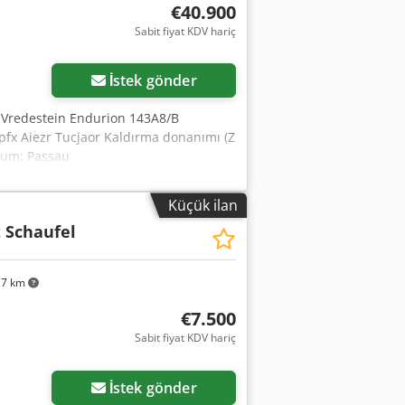
€40.900
Sabit fiyat KDV hariç
İstek gönder
r: Vredestein Endurion 143A8/B
dpfx Aiezr Tucjaor Kaldırma donanımı (Z
onum: Passau
Küçük ilan
 Schaufel
27 km
€7.500
Sabit fiyat KDV hariç
İstek gönder