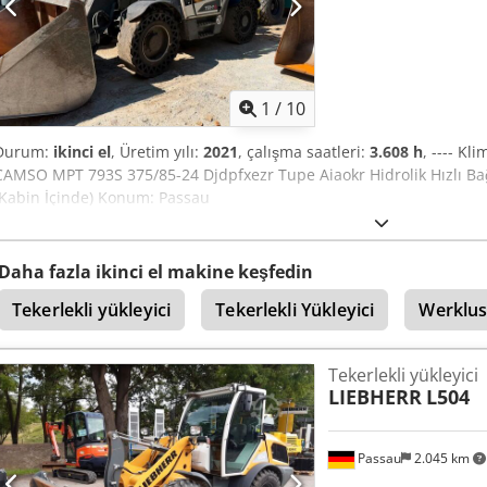
1
/
10
Durum:
ikinci el
, Üretim yılı:
2021
, çalışma saatleri:
3.608 h
, ---- K
CAMSO MPT 793S 375/85-24 Djdpfxezr Tupe Aiaokr Hidrolik Hızlı Bağ
(Kabin İçinde) Konum: Passau
Daha fazla ikinci el makine keşfedin
Tekerlekli yükleyici
Tekerlekli Yükleyici
Werklust
Tekerlekli yükleyici
LIEBHERR
L504
Passau
2.045 km