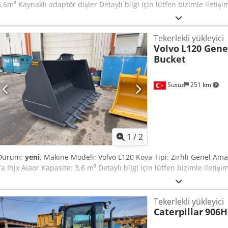
5,6m³ Kaynaklı adaptör dişler Detaylı bilgi için lütfen bizimle iletişi
Tekerlekli yükleyici
Volvo
L120 Gene
Bucket
Susuz
251 km
1
/
2
Durum:
yeni
, Makine Modeli: Volvo L120 Kova Tipi: Zırhlı Genel Am
Ta Ihjx Aiaor Kapasite: 3,6 m³ Detaylı bilgi için lütfen bizimle iletişi
Tekerlekli yükleyici
Caterpillar
906H