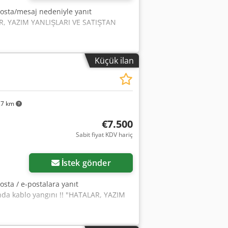
posta/mesaj nedeniyle yanıt
LAR, YAZIM YANLIŞLARI VE SATIŞTAN
Küçük ilan
27 km
€7.500
Sabit fiyat KDV hariç
İstek gönder
osta / e-postalara yanıt
da kablo yangını !! "HATALAR, YAZIM