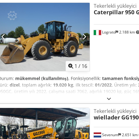
Tekerlekli yükleyici
Caterpillar
950 
Lograto
2.188 km
1
/
16
Durum:
mükemmel (kullanılmış)
, Fonksiyonellik:
tamamen fonksi
türü:
dizel
, toplam ağırlık:
19.020 kg
, ilk tescil:
01/2022
, Üretim yılı:
950GC, üretim yılı 2022, çalışma saati 7062, ağırlık 19020 kg, güç 1
Djdpfxszrhzde Aiajkr
Tekerlekli yükleyici
wiellader
GG190
Sevenum
2.651 km