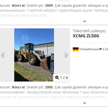
Durum:
ikinci el
, Üretim yılı:
2009
, Çok sayıda güvenilir olmayan e-
verilmemektedir. !! MOTOR ARIZASI !! Djdoztlhkepfx Aiaskr "HATA
ÇEKİLEBİLME HAKKI SAKLIDIR"
Tekerlekli yükleyici
XCMG
ZL50G
Schwabhausen
2.3
1
/
4
Durum:
ikinci el
, Üretim yılı:
2005
, Çok sayıda güvenilir olmayan e-p
verilmemektedir. Dkodpsztlhdofx Aiaer WhatsApp !! Şarj dinamosun
HATLARI VE SATIŞTAN ÇEKİLME DURUMU AYRICA BİLDİRİLECEKTİR"