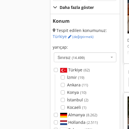
Daha fazla göster
Konum
Tespit edilen konumunuz:
Türkiye
(değiştirmek)
yarıçap:
Sınırsız
(14.499)
Türkiye
(62)
İzmir
(19)
Süper Profesyonel O 06 Lastik Tekerlekli Yükleyici
Ankara
(11)
Konya
(10)
İstanbul
(2)
Kocaeli
(1)
Almanya
(8.262)
Hollanda
(2.511)