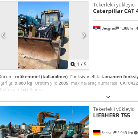
Tekerlekli yükleyici
Caterpillar
CAT 
Beograd
1.388 km
1
/
5
Durum:
mükemmel (kullanılmış)
, Fonksiyonellik:
tamamen fonksi
ğırlığı:
9.800 kg
, Üretim yılı:
2005
, makine/araç numarası:
CAT043
Dodpfoylmkxjx Aiaekr
Tekerlekli yükleyici
LIEBHERR
T55
Passau
2.045 km