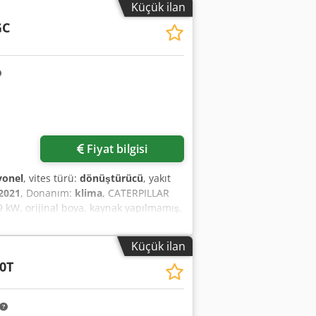
Küçük ilan
GC
Fiyat bilgisi
yonel
, vites türü:
dönüştürücü
, yakıt
2021
, Donanım:
klima
, CATERPILLAR
69 kW, orijinal boya, kaynak yapılmamış.
Küçük ilan
0T