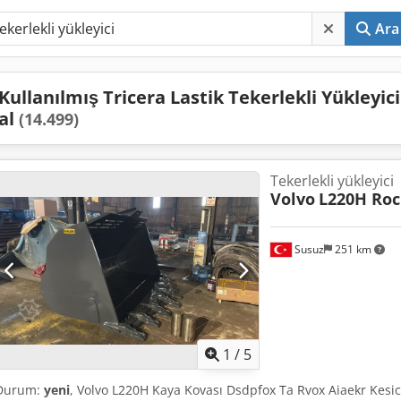
Ara
Kullanılmış Tricera Lastik Tekerlekli Yükleyici
al
(14.499)
Tekerlekli yükleyici
Volvo
L220H Roc
Susuz
251 km
1
/
5
Durum:
yeni
, Volvo L220H Kaya Kovası Dsdpfox Ta Rvox Aiaekr Kes