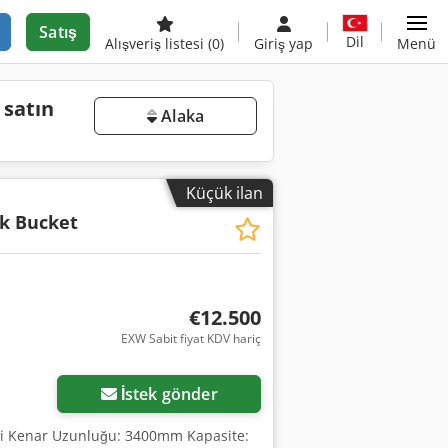
Satış
Dil
Alışveriş listesi
(0)
Giriş yap
Menü
 satın
Alaka
Küçük ilan
k Bucket
€12.500
EXW Sabit fiyat KDV hariç
İstek gönder
ici Kenar Uzunluğu: 3400mm Kapasite: