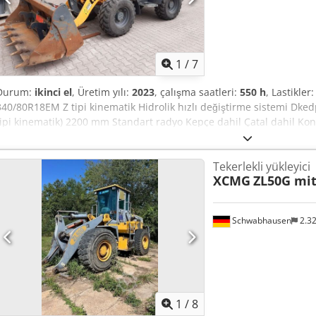
1
/
7
Durum:
ikinci el
, Üretim yılı:
2023
, çalışma saatleri:
550 h
, Lastikle
340/80R18EM Z tipi kinematik Hidrolik hızlı değiştirme sistemi Dke
tipi kinematik) 2200 mm Standart radyo Kepçe dahil Çatal dahil K
Tekerlekli yükleyici
XCMG
ZL50G mit
Schwabhausen
2.3
1
/
8