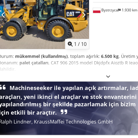
Bystrzyca
1.930 k
1
/
10
Durum:
mükemmel (kullanılmış)
, toplam ağırlık:
6.500 kg
, Üretim y
Donanım:
palet çatalları
, CAT 906 2015 model Dkjdpfx Aioztb R Ieao
dahildir.
Machineseeker ile yapılan açık artırmalar, ia
araçları, yeni ikinci el araçlar ve stok envanterini
yapılandırılmış bir şekilde pazarlamak için bizim
için etkili bir araçtır.
Ralph Lindner, KraussMaffei Technologies GmbH