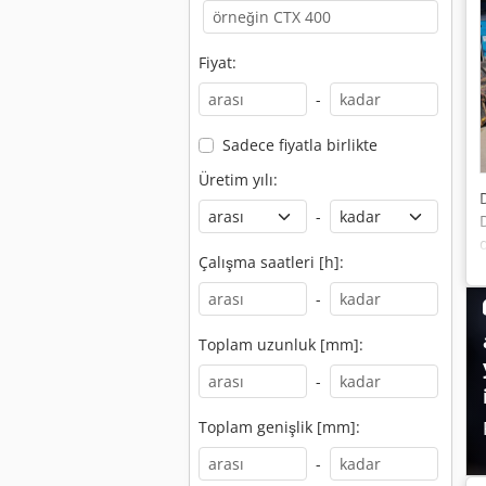
Fiyat:
-
Sadece fiyatla birlikte
Üretim yılı:
-
Çalışma saatleri [h]:
-
Toplam uzunluk [mm]:
-
Toplam genişlik [mm]:
-