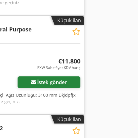
me geçiniz.
Küçük ilan
ral Purpose
€11.800
EXW Sabit fiyat KDV hariç
Daha fazla fotoğraf
isteyin
İstek gönder
açlı Ağız Uzunluğu: 3100 mm Dkjdpfjx
me geçiniz.
Küçük ilan
2