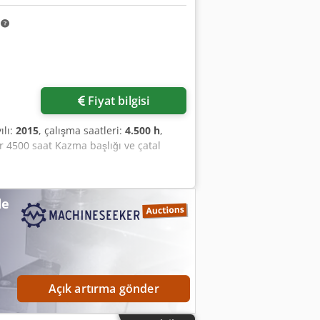
m
Fiyat bilgisi
ılı:
2015
, çalışma saatleri:
4.500 h
,
r 4500 saat Kazma başlığı ve çatal
de
Açık artırma gönder