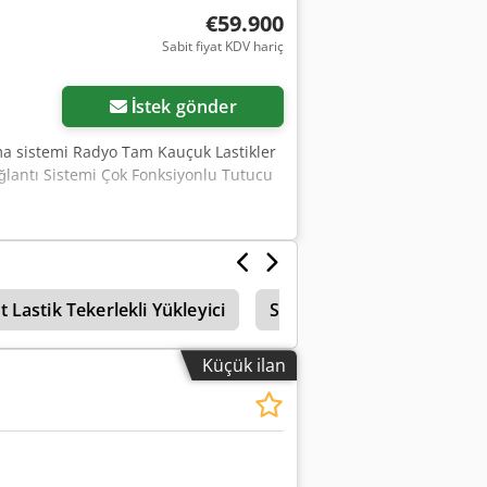
€59.900
Sabit fiyat KDV hariç
İstek gönder
lima sistemi Radyo Tam Kauçuk Lastikler
lantı Sistemi Çok Fonksiyonlu Tutucu
 Lastik Tekerlekli Yükleyici
Süper Profesyonel Lastik T
Küçük ilan