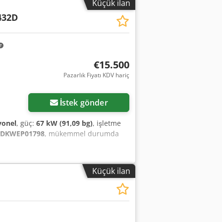
Küçük ilan
432D
€15.500
Pazarlık Fiyatı KDV hariç
İstek gönder
yonel
, güç:
67 kW (91,09 bg)
, işletme
2DKWEP01798
, mükemmel durumda
Küçük ilan