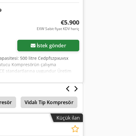
€5.900
EXW Sabit fiyat KDV hariç
İstek gönder
pasitesi: 500 litre Cedpfszpxuvsx
rutucu Kompresörün çalışma
) CE standartlarına uygundur Üretim
resör
Vidalı Tip Kompresör
Küçük ilan