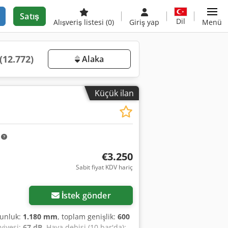
Satış
Dil
Alışveriş listesi
(0)
Giriş yap
Menü
(12.772)
Alaka
Küçük ilan
m
€3.250
Sabit fiyat KDV hariç
İstek gönder
zunluk:
1.180 mm
, toplam genişlik:
600
eviyesi:
67 dB
, Hava debisi (10 bar'da):