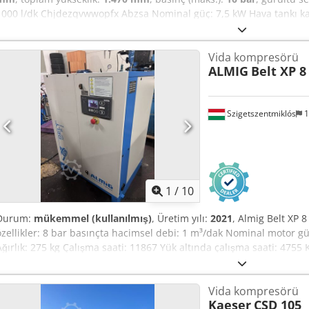
1000 l/dk Chjdezqvwwopfx Abzsa Nominal güç: 7,5 kW Hava tankı kapa
dB(A) Boyutlar (U x G x Y): 118 x 60 x 147 cm Ağırlık: 205 kg
Vida kompresörü
ALMIG
Belt XP 8
Szigetszentmiklós
1
1
/
10
Durum:
mükemmel (kullanılmış)
, Üretim yılı:
2021
, Almig Belt XP 8
özellikler: 8 bar basınçta hacimsel debi: 1 m³/dak Nominal motor 
Ağırlık: 275 kg Çalışma saati: 11867 Yük altında çalışma saati: 4755 Ka
değişimi): 1468 saat Air control B ile birlikte İsteğe bağlı çalışma 
Programlanabilir otomatik yeniden başlatma: evet Yerel çalışma –
Vida kompresörü
hafızası (öğe sayısı): 20 Soğutucu kurutucu kontrolü: COMBI evet An
Kaeser
CSD 105
hayır Daha üst düzey kontrol sistemlerine bağlı yardımcı bağlantı: e