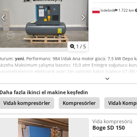
Izdebnik
1.722 km
1
/
5
Durum:
yeni
, Performans: 984 l/dak Ana motor gücü: 7,5 kW Depo ka
Abzeha Maksimum çalışma basıncı: 10,0 atm Entegre soğutucu ku
parametrelerinin elektronik ayarı Ses yalıtımlı kabin (sadece 67 dB
ılı: 2025, SIFIR
Daha fazla ikinci el makine keşfedin
Vidalı kompresörler
Kompresörler
Vidalı Komp
Vida kompresörü
Boge
SD 150