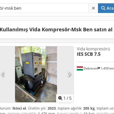
Ara
Kullanılmış Vida Kompresör-Msk Ben satın al
Vida kompresörü
IES
SCB 7.5
Debrecen
1.459 k
1
/
5
Durum:
ikinci el
, Üretim yılı:
2023
, toplam ağırlık:
205 kg
, toplam u
mm
, toplam yükseklik:
1.470 mm
, basınç (maks.):
10 bar
, gürültü s