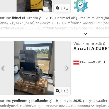
1
/
3
Durum:
ikinci el
, Üretim yılı:
2015
, Hacimsel akış / teslim miktarı (b
yaklaşık 0,34 - 1,24 m³/dak (veya 1,01 - 1,2 m³/dak'a kadar) 10/11 bar
bar'da: yaklaşık 0,30 - 0,78 m³/dak Maksimum aşırı basınç: isteğe b
ve boyutlar: Basınçlı hava deposu: 270 litre (alt montajlı) Soğutucu
soğutucu akışkan) Ses basıncı seviyesi: yaklaşık 63-66 dB(A) (çalışma 
Vida kompresörü
yaklaşık 630 x 762 x 1100 mm Ağırlık: yaklaşık 220-240 kg (modele gör
Aircraft
A-CUBE 7
Uopfx Abzeha Elektrik bağlantısı: 400 V / 3 faz / 50 Hz
Oberham
2.018 km
1
/
3
Durum:
yenilenmiş (kullanılmış)
, Üretim yılı:
2025
, çalışma saatleri
fonksiyonel
, makine/araç numarası:
002332192500000472
, toplam 