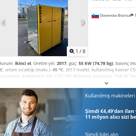
Chodpezmhgvjfx Abzja Depomuzda, çalışır durumda.
Slovenska Bistrica
1
1
/
8
Durum:
ikinci el
, Üretim yılı:
2017
, güç:
55 kW (74,78 bg)
, basınç (m
°C
, ortam sıcaklığı (maks.):
45 °C
, 2017 model, kullanılmış Kaeser 
sunuyoruz. Kompresör tipi: CSD 105 Malzeme numarası: CSD.4C Seri
Csdezrgmxepfx Abzoha Nominal güç: 55,0 kW Motor dönüş hızı: 29
8,5 bar Ortam sıcaklığı aralığı: -10°C ila 45°C Opsiyon: K1 C3 11.000
varsa veya daha fazla bilgiye ihtiyacınız olursa, lütfen bize mesaj g
Kullanılmış makineler
ayrıca kullanılmış BS51, BS61 kompresörleri, TD61 kurutucusu ve 2
Fiyatlar anlaşmaya bağlıdır. Ayrıca, uygun bir fiyata komple bir maki
Şimdi €4,49'dan ilan 
kullanılmış olup garanti kapsamı bulunmamaktadır.
11 milyon alıcı
sizi b
Şimdi bilgi alın