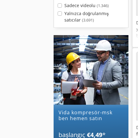
Sadece videolu
(1.346)
Yalnızca doğrulanmış
satıcılar
(3.691)
vida kompresör-msk
ben hemen satın
başlangıç
€4,49
*