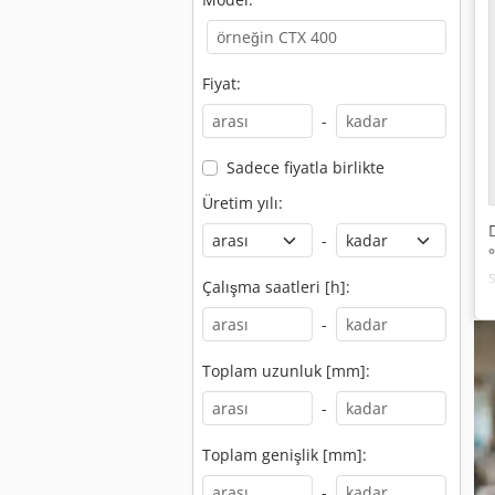
Fiyat:
-
Sadece fiyatla birlikte
Üretim yılı:
-
Çalışma saatleri [h]:
-
Toplam uzunluk [mm]:
-
Toplam genişlik [mm]:
-