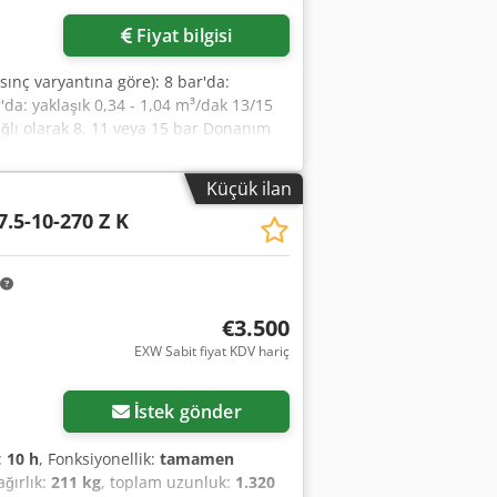
Fiyat bilgisi
asınç varyantına göre): 8 bar'da:
'da: yaklaşık 0,34 - 1,04 m³/dak 13/15
ağlı olarak 8, 11 veya 15 bar Donanım
lu kurutucu: Entegre (çevre dostu
sırasında sessiz) Boyutlar (G x D x Y):
Küçük ilan
e hafif değişiklik gösterir) Codszrtr
.5-10-270 Z K
€3.500
EXW Sabit fiyat KDV hariç
İstek gönder
:
10 h
, Fonksiyonellik:
tamamen
ağırlık:
211 kg
, toplam uzunluk:
1.320