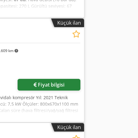
sitesi: 270 L Gürültü seviyesi: 67
Küçük ilan
.609 km
Fiyat bilgisi
 vidalı kompresör Yıl: 2021 Teknik
gücü: 7,5 kW Ölçüler: 800x670x1100 mm
lan süre (hava filtresi/yağ/yağ filtresi
modları: Otomatik yük/yüksüz
 uzaktan açma/kapama: evet Hata
Küçük ilan
a fonksiyon (temel yük geçiş modu):
vet Ekran: aydınlatmalı