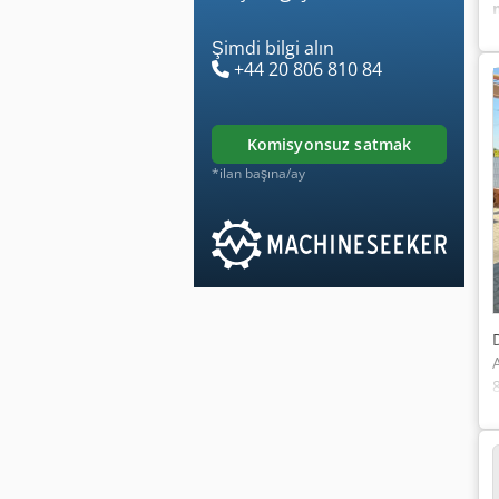
Şimdi bilgi alın
+44 20 806 810 84
komisyonsuz satmak
*ilan başına/ay