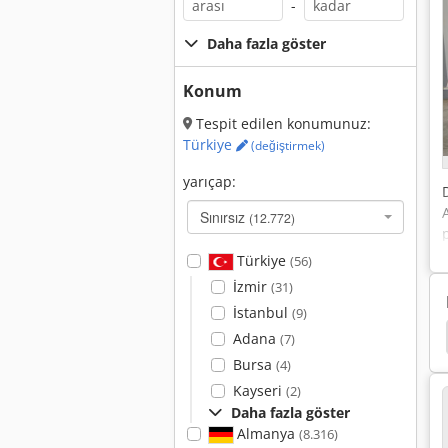
-
Daha fazla göster
Konum
Tespit edilen konumunuz:
Türkiye
(değiştirmek)
yarıçap:
Sınırsız
(12.772)
y
Türkiye
(56)
İzmir
(31)
İstanbul
(9)
Vida Imalatı
Adana
(7)
Bursa
(4)
Kayseri
(2)
Daha fazla göster
Almanya
(8.316)