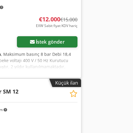
€12.000
€15.000
EXW Sabit fiyat KDV hariç
Daha fazla fotoğraf
isteyin
İstek gönder
h
, Maksimum basınç 8 bar Debi 18,4
ke voltajı 400 V / 50 Hz Kurutucu
ştır, 2 yıldır kullanılmamaktadır.
Küçük ilan
r SM 12
km