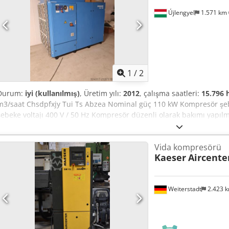
Újlengyel
1.571 km
1
/
2
Durum:
iyi (kullanılmış)
, Üretim yılı:
2012
, çalışma saatleri:
15.796 
m3/saat Chsdpfxjy Tui Ts Abzea Nominal güç 110 kW Kompresör şebe
şebeke voltajı 400 V / 50 Hz Kompresör düzenli olarak bakımı yapılmı
Vida kompresörü
Kaeser
Aircente
Weiterstadt
2.423 