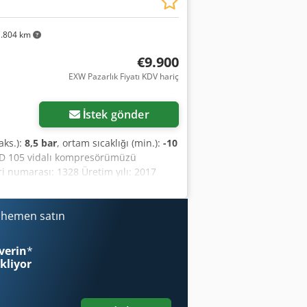
.804 km
€9.900
EXW Pazarlık Fiyatı KDV hariç
İstek gönder
aks.):
8,5 bar
, ortam sıcaklığı (min.):
-10
CSD 105 vidalı kompresörümüzü
 numarası: 1328 Üretim yılı: 2017
75 1/dak Maksimum çalışma basıncı:
 saat çalışma süresi Ek sorularınız
önderin veya bizi arayın. Stoklarımızda
i hemen satın
000L basınçlı kap bulunmaktadır.
ne seti de satın alabilirsiniz. Makinalar
verin
*
ekliyor