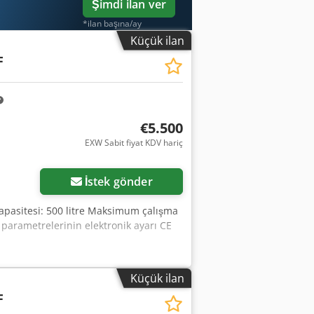
Şimdi ilan ver
*ilan başına/ay
Küçük ilan
F
€5.500
EXW Sabit fiyat KDV hariç
İstek gönder
apasitesi: 500 litre Maksimum çalışma
parametrelerinin elektronik ayarı CE
Küçük ilan
F