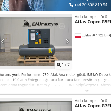
+44 20 806 810 84
Vida kompresörü
Atlas Copco
G5F
Izdebnik
1.722 km
1
/
7
Durum:
yeni
, Performans: 780 l/dak Ana motor gücü: 5,5 kW Depo k
basıncı: 10,0 atm Entegre soğutucu kurutucu Kompresörün çalışma 
normlarına uygundur Üretim yılı: 2025, SIFIR Chjdpfxozpxv Tj Abzoa
Vida kompresörü
Atlas Copco
G7F