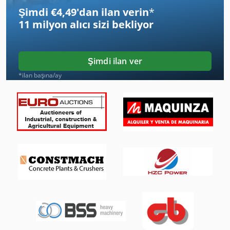
Şimdi €4,49'dan ilan verin
*
Iz Grubu
11 milyon alıcı
sizi bekliyor
Izlenen Araç
Köşe Araçları
Şimdi ilan ver
Metal Kesim Daire Testere Makineleri
*ilan başına/ay
Ne Genişletme
Tak 18
Tarihi Et Testere
Test
Test Aracı
Testere Bileme Makineleri
Testere Ile Kesme