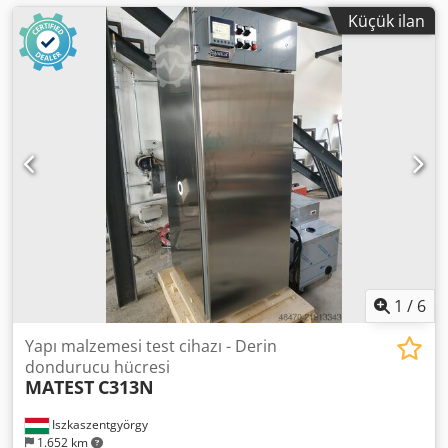
Küçük ilan
1
/
6
Yapı malzemesi test cihazı - Derin
dondurucu hücresi
MATEST
C313N
Iszkaszentgyörgy
1.652 km