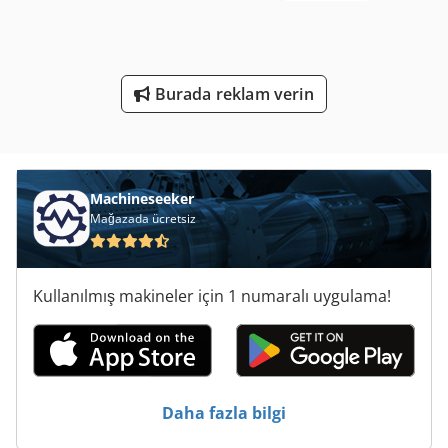
Ticari Demir
Ticari Et Kıyma Makinesi
Burada reklam verin
Çalışma Araç
Ölçme Araçları
Machineseeker
Mağazada ücretsiz
Kullanılmış makineler için 1 numaralı uygulama!
Daha fazla bilgi