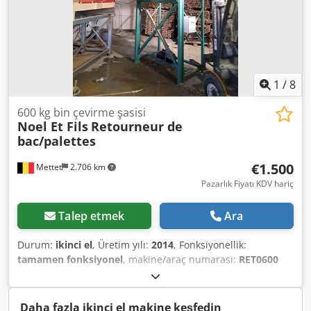
1
/
8
600 kg bin çevirme şasisi
Noel Et Fils
Retourneur de
bac/palettes
€1.500
Mettet
2.706 km
Pazarlık Fiyatı KDV hariç
Talep etmek
Ara
Durum:
ikinci el
, Üretim yılı:
2014
, Fonksiyonellik:
tamamen fonksiyonel
, makine/araç numarası:
RET0600
0001
, boşaltma yüksekliği:
2.600 mm
, güç:
0,8 kW (1,09
bg)
, yakıt türü:
elektrikli
, Donanım:
Tip plakası mevcut
,
Çöp kutusu çevirme çerçevesi: - 600 kg'lık bidon - boşaltma
Daha fazla ikinci el makine keşfedin