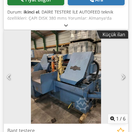
Durum:
ikinci el
, DAİRE TESTERE İLE AUTOFEED teknik
özellikleri: ÇAPI DISK 380 mms Yorumlar: Almanya'da
KURTÇUK Dsdpfxs Dv Rao Afujwa
Küçük ilan
1
/
6
Bant testere