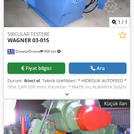
1
/
1
SIRCULAR TESTERE
WAGNER
03-015
Doxato/Drama
966 km
Fiyat bilgisi
Ara
Durum:
ikinci el
, Teknik özellikleri: * HİDROLİK AUTOFEED *
DİSK ÇAPI 500 mms Yorumlar: * MADE inç ALMANYA Djdpfx
As Dv Rcofuowa
Küçük ilan