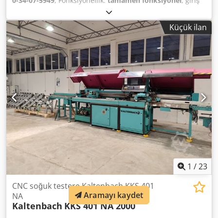
0-34-07-5949
, Fonksiyonellik:
tamamen fonksiyonel
, giriş
voltajı:
24 V
, giriş akımı:
48 A
, giriş frekansı:
50 Hz
, kesme
yüksekliği (maks.):
320 mm
, kesme genişliği (maks.):
60
Küçük ilan
mm
, 2002 model, kullanılmış HOMAG Optimat chf 41
dairesel tabla testeresini sunuyoruz. Üretici: HOMAG
Model: Optimat chf 41 Dwedpfszq Hwhsx Afusa Üretim yılı:
2002 Durumu: kullanılmış Kategori kimliği: 2094 Tip kimliği:
1612 Makine tipi: dairesel tabla testeresi Herhangi bir
sorunuz olursa veya daha fazla bilgiye ihtiyaç duyarsanız,
bize bir mesaj göndermekten veya bizi aramaktan
çekinmeyin.
1
/
23
CNC soğuk testere Kaltenbach KKS 401
Aramayı kaydet
NA
Kaltenbach
KKS 401 NA 2000