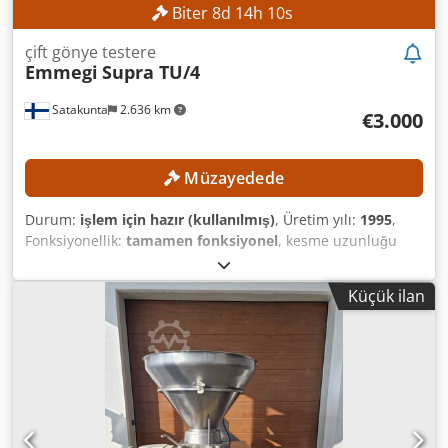
Biter
8
d
14
h
8
s
çift gönye testere
Emmegi
Supra TU/4
Satakunta
2.636 km
€3.000
Müzayedede
Durum:
işlem için hazır (kullanılmış)
, Üretim yılı:
1995
,
Fonksiyonellik:
tamamen fonksiyonel
, kesme uzunluğu
(maks.):
4 mm
, testere bıçağı çapı:
350 mm
, dönüş hızı
(maks.):
3.000 dev/dak
, toplam ağırlık:
600 kg
, güç:
4,4 kW
Küçük ilan
(5,98 bg)
, Asgari fiyat yok – en yüksek teklife garantili satış!
TEKNİK ÖZELLİKLER Mil hızı: yaklaşık 3.000 dev/dak Kesme
uzunluğu: yaklaşık 3–4 m Testere bıçağı çapı: yaklaşık 350
mm (300–400 mm) Testere açısı: 90° ve 45° MAKİNE
ÖZELLİKLERİ Uygun malzemeler: Alüminyum ve PVC
profiller Hava basıncı ihtiyacı: 6–8 bar Başlık başına motor
gücü: yaklaşık 1,5–2,2 kW Bağlantı gerilimi: 400 V Ağırlık: