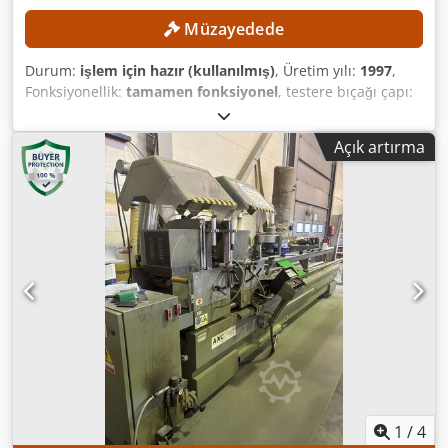
Müzayedede
Durum:
işlem için hazır (kullanılmış)
, Üretim yılı:
1997
,
Fonksiyonellik:
tamamen fonksiyonel
, testere bıçağı çapı:
5.000 mm
, besleme uzunluğu X ekseni:
500 mm
, giriş
akımı türü:
trifaze
, dönüş hızı (maks.):
2.800 dev/dak
,
Açık artırma
basınçlı hava bağlantısı:
7 bar
, Asgari fiyat yok – en yüksek
teklifle garantili satış! TEKNİK ÖZELLİKLER Testere bıçağı
çapı: 500 mm Devir hızı: 2.800 dev/dak Döngü başına
ilerleme uzunluğu: 5.600 mm Kesme açısı: 90° Makine
konfigürasyonuna göre açılı kesme fonksiyonu MAKİNE
ÖZELLİKLERİ Uygun malzemeler: Alüminyum profiller, ince
duvarlı hafif metal profiller, pencere ve kapı profilleri
Elektrik beslemesi: 230/400 V, 3~ Djdszqbltjpfx Afuswa
Frekans: 50 Hz Basınçlı hava bağlantısı: 7 bar EKİPMAN
Talaş emme
1
/
4