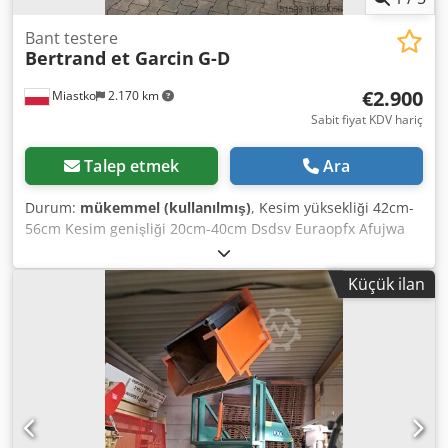
Bant testere
Bertrand et Garcin
G-D
€2.900
Miastko
2.170 km
Sabit fiyat KDV hariç
Talep etmek
Ara
Durum:
mükemmel (kullanılmış)
, Kesim yüksekliği 42cm-
56cm Kesim genişliği 20cm-40cm Dsdsv Euraopfx Afujwa
motor 20hp Kemer genişliği 110mm Kemer uzunluğu
6520mm
Küçük ilan