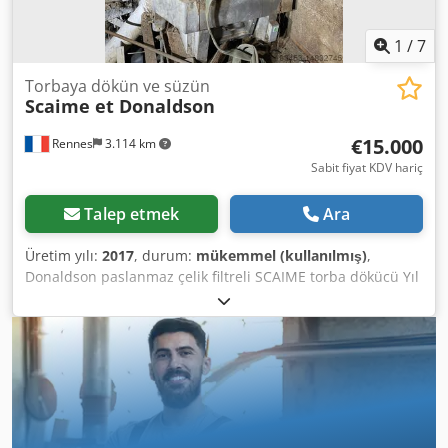
1
/
7
Torbaya dökün ve süzün
Scaime et Donaldson
€15.000
Rennes
3.114 km
Sabit fiyat KDV hariç
Talep etmek
Ara
Üretim yılı:
2017
, durum:
mükemmel (kullanılmış)
,
Donaldson paslanmaz çelik filtreli SCAIME torba dökücü Yıl
: 2017 Djderfzdljpfx Afujwa