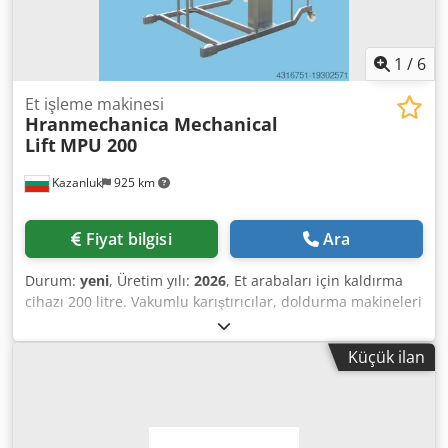
1
/
6
Et işleme makinesi
Hranmechanica Mechanical
Lift
MPU 200
Kazanluk
925 km
Fiyat bilgisi
Ara
Durum:
yeni
, Üretim yılı:
2026
, Et arabaları için kaldırma
cihazı 200 litre. Vakumlu karıştırıcılar, doldurma makineleri
ve diğerlerini yüklemek için kullanılır. Dwsdpewqcgnsfx
Afuoa Tamamen paslanmaz çelikten yapılmıştır - 1.4301.
Küçük ilan
Uygulama sol veya sağ olabilir ve ayrıca mobil olabilir.
Kurulu güç 0,75 kW. Maksimum yük kapasitesi 300 kg.
Boşaltma yüksekliği 150 cm. Ağırlık 340 kg.