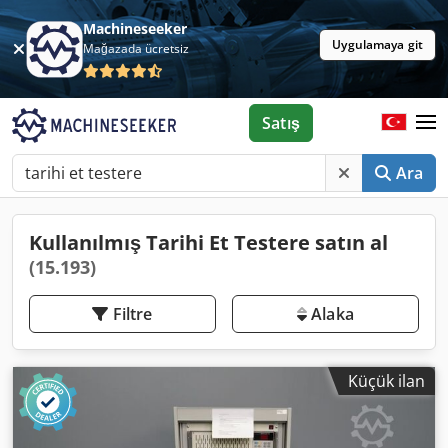
Machineseeker
Uygulamaya git
Mağazada ücretsiz
Satış
Ara
Kullanılmış Tarihi Et Testere satın al
(15.193)
Filtre
Alaka
Küçük ilan