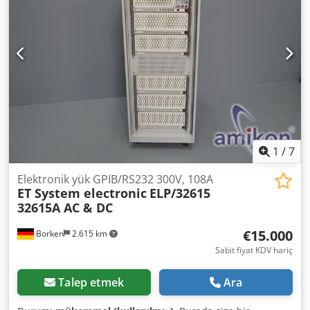
1
/
7
Elektronik yük GPIB/RS232 300V, 108A
ET System electronic
ELP/32615
32615A AC & DC
€15.000
Borken
2.615 km
Sabit fiyat KDV hariç
Talep etmek
Ara