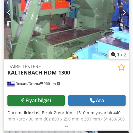
1
/
2
DAİRE TESTERE
KALTENBACH
HDM 1300
Doxato/Drama
966 km
Fiyat bilgisi
Ara
Durum:
ikinci el
, Bıçak Ø gördüm: 1310 mm yuvarlak 440
mm kare 400 mm düz 800 x 290 mm x 300 mm 45° 460/600
x 300 mm 30° 420 x 270 mm 20° 260 x 60° 590/750 260 mm
2870 + 380 x 1320 x 2700 mm (LxBxH) ağırlığı yaklaşık 7500