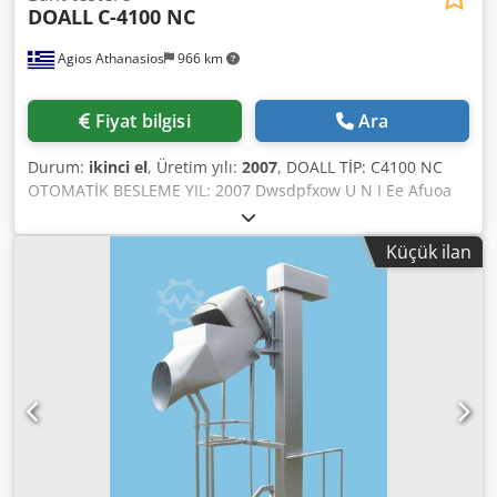
DOALL
C-4100 NC
Agios Athanasios
966 km
Fiyat bilgisi
Ara
Durum:
ikinci el
, Üretim yılı:
2007
, DOALL TİP: C4100 NC
OTOMATİK BESLEME YIL: 2007 Dwsdpfxow U N I Ee Afuoa
Küçük ilan