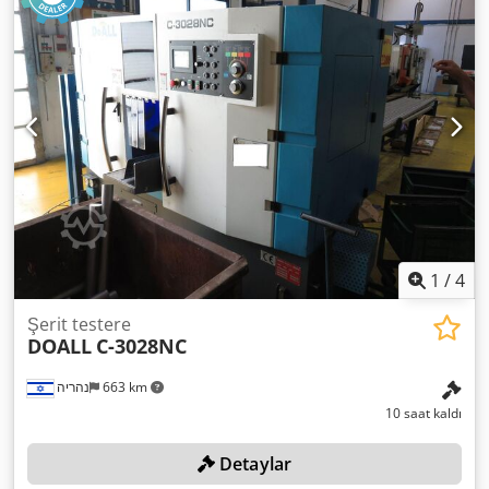
Porsiyonlama hassas olup, 5 ile 10.000 gram arasında
değişmektedir – Entegre büyük rotor kafasına sahip,
sağlam paslanmaz çelikten üretilmiştir Dwedsztccxepfx
Afuea – Yaklaşık 80 kullanıcı programını hafızada tutabilen
mikro bilgisayar kontrollü sistemle donatılmıştır – Üretim
kapasitesi: 3000 kg/saat – Basınç: 55 bar – Güç: 5,5 kW
1
/
4
Şerit testere
DOALL
C-3028NC
נהריה
663 km
10 saat kaldı
Detaylar