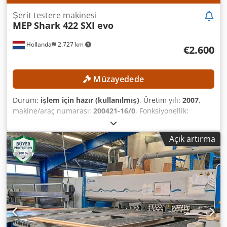
Şerit testere makinesi
MEP
Shark 422 SXI evo
Hollanda
2.727 km
€2.600
Müzayedede
Durum:
işlem için hazır (kullanılmış)
, Üretim yılı:
2007
,
makine/araç numarası:
200421-16/0
, Fonksiyonellik:
tamamen fonksiyonel
, toplam ağırlık:
1.500 kg
, şerit
testere bıçağı uzunluğu:
4.640 mm
, şerit testere genişliği:
Açık artırma
34 mm
, TEKNİK ÖZELLİKLER Testere tipi: Yarı otomatik Yön:
Yatay Eğim kesimi: Evet Yuvarlak malzeme kesme
kapasitesi: 360 mm Testere bandı uzunluğu: 4.640 mm
Testere bandı genişliği: 34 mm Djdezrmniopfx Afuewa
Testere bandı kalınlığı: 1,1 mm MAKİNE ÖZELLİKLERİ
Kontrol: Öğretim modu İş parçası sabitleme: Hidrolik Güç:
3,5 kW Taşıma ağırlığı: 1.500 kg Taşıma paketleri: 1 adet
EKİPMAN CE işareti