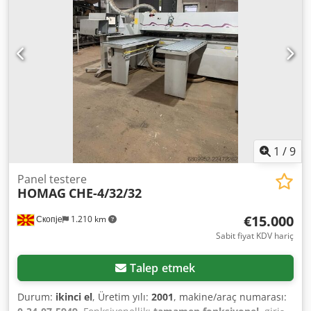
1
/
9
Panel testere
HOMAG
CHE-4/32/32
€15.000
Скопје
1.210 km
Sabit fiyat KDV hariç
Talep etmek
Durum:
ikinci el
, Üretim yılı:
2001
, makine/araç numarası: