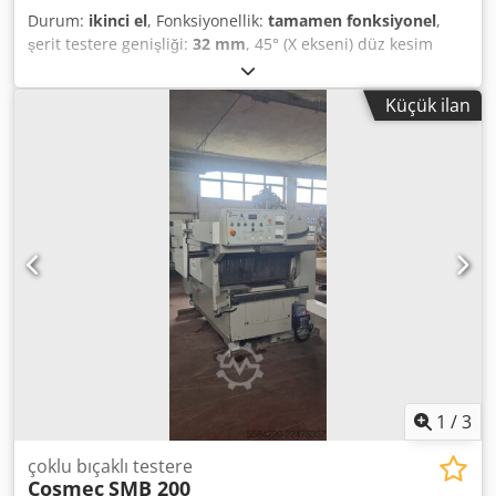
Durum:
ikinci el
, Fonksiyonellik:
tamamen fonksiyonel
,
şerit testere genişliği:
32 mm
, 45° (X ekseni) düz kesim
aralığı:
280 mm
, düz kesim aralığı 45°'de (Y ekseni):
280
mm
, düz kesim aralığı 90°'de (X ekseni):
280 mm
, düz
Küçük ilan
kesim aralığı 90°'de (Y ekseni):
280 mm
, DoALL C-3028NC
Şerit Testere Makinesi 11 inç kesim kapasitesi (yuvarlak,
kare, dikdörtgen) Bıçak boyutu: 1,25'' NC kontrol paneli
Dsdpfx Afozhup Houjwa
1
/
3
çoklu bıçaklı testere
Cosmec
SMB 200