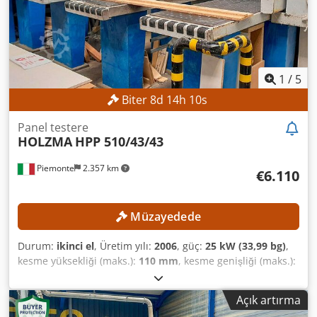
1
/
5
Biter
8
d
14
h
8
s
Panel testere
HOLZMA
HPP 510/43/43
Piemonte
2.357 km
€6.110
Müzayedede
Durum:
ikinci el
, Üretim yılı:
2006
, güç:
25 kW (33,99 bg)
,
kesme yüksekliği (maks.):
110 mm
, kesme genişliği (maks.):
4.300 mm
, kesme uzunluğu (maks.):
4.300 mm
, TEKNİK
DETAYLAR Maksimum plaka genişliği: 4.300 mm Maksimum
Açık artırma
plaka uzunluğu: 4.300 mm Minimum kesme yüksekliği: 3