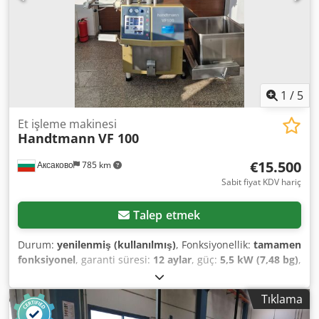
yaklaşık 500–600 kg EKİPMAN Pnömatik yatay mengeneler
Dodpfezqblajx Afujwa
1
/
5
Et işleme makinesi
Handtmann
VF 100
€15.500
Аксаково
785 km
Sabit fiyat KDV hariç
Talep etmek
Durum:
yenilenmiş (kullanılmış)
, Fonksiyonellik:
tamamen
fonksiyonel
, garanti süresi:
12 aylar
, güç:
5,5 kW (7,48 bg)
,
basınç:
50 bar
, – Büyük, 240 litrelik huni – Vakum altında
çeşitli karışımların otomatik olarak dozajlanması,
Tıklama
karıştırılması ve doldurulması için tasarlanmıştır –