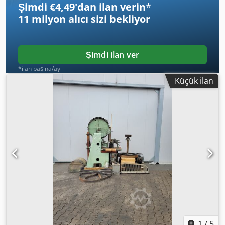
Şimdi €4,49'dan ilan verin
*
11 milyon alıcı
sizi bekliyor
Şimdi ilan ver
*ilan başına/ay
Küçük ilan
1
/
5