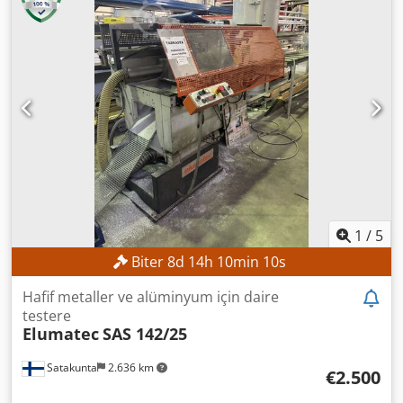
Afujwa Motor gücü: 21 kW Ön Kesme Ünitesi Maksimum
testere diski çapı: 180 mm Motor gücü: 2,2 kW Maksimum
ilerleme hızı: 150 m/dak EKİPMAN Kaldırma Masası Ön
Kesme Ünitesi Barkod Etiket Yazıcısı Makine, mevcut ve
yasal durumuyla ("görüldüğü ve beğenildiği gibi") fotoğraf
belgeleri ve teknik/ticari nitelikteki açıklayıcı belgeler temel
alınarak satılır ve teslim edilir. Alıcının, makineyi teslim
almadan önce inceleme hakkı vardır ve makinenin
kurulumu, emniyeti ve kullanımından hedef konumda
sorumlu olur. Harici Referans: 6645
1
/
5
Biter
8
d
14
h
10
min
8
s
Hafif metaller ve alüminyum için daire
testere
Elumatec
SAS 142/25
Satakunta
2.636 km
€2.500