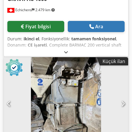
Durum: kullanılmış Teslimat kapsamı: (Bkz. resim) (Teknik
Echichens
2.479 km
verilerde değişiklik ve hata yapma hakkı saklıdır!) Diğer
sorularınızı memnuniyetle telefonla yanıtlarız.
Fiyat bilgisi
Ara
Durum:
ikinci el
, Fonksiyonellik:
tamamen fonksiyonel
,
Donanım:
CE işareti
, Complete BARMAC 200 vertical shaft
crusher consisting of a machine frame and discharge
chute, electric motor, electrical control panel, and control
Küçük ilan
board. GRAVIPAC 1000 vertical shaft crusher consisting of a
complete frame, machine, motor, pulley, and belt.
Dwodpjx Th Euefx Afuja