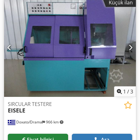
Küçük ilan
kg Boyutlar Dwedsbzg R Tspfx Afuja
1
/
3
SIRCULAR TESTERE
EISELE
Doxato/Drama
966 km
Fiyat bilgisi
Ara