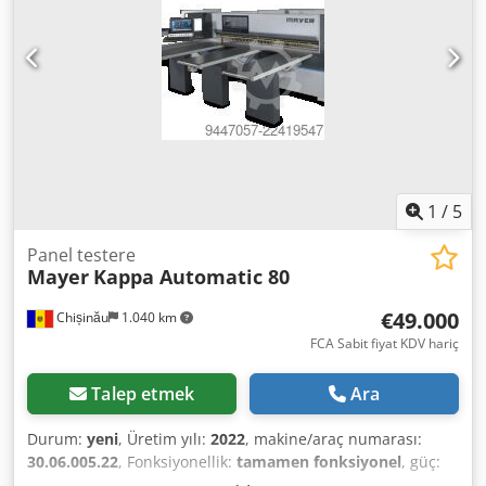
1
/
5
Panel testere
Mayer
Kappa Automatic 80
€49.000
Chișinău
1.040 km
FCA Sabit fiyat KDV hariç
Talep etmek
Ara
Durum:
yeni
, Üretim yılı:
2022
, makine/araç numarası:
30.06.005.22
, Fonksiyonellik:
tamamen fonksiyonel
, güç:
19 kW (25,83 bg)
, giriş voltajı:
400 V
, kesme genişliği