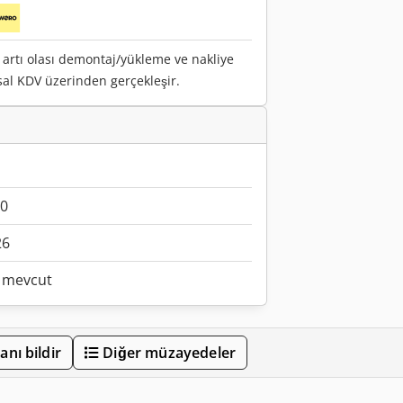
ı artı olası demontaj/yükleme ve nakliye
asal KDV üzerinden gerçekleşir.
0
26
 mevcut
lanı bildir
Diğer müzayedeler