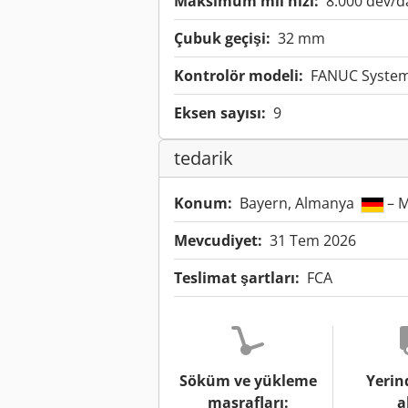
Maksimum mil hızı:
8.000 dev/d
Çubuk geçişi:
32 mm
Kontrolör modeli:
FANUC System
Eksen sayısı:
9
tedarik
Konum:
Bayern, Almanya
– M
Mevcudiyet:
31 Tem 2026
Teslimat şartları:
FCA
Söküm ve yükleme
Yerin
masrafları:
a