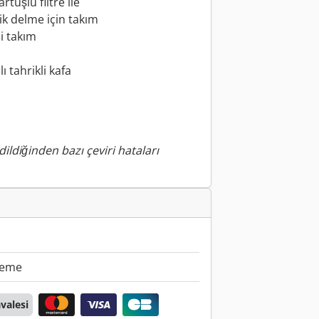
rtuşlu filtre ile
lik delme için takım
li takım
ı tahrikli kafa
i
ildiğinden bazı çeviri hataları
deme
valesi