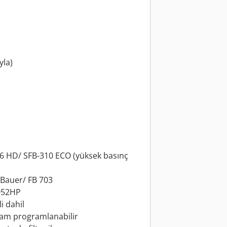
yla)
6 HD/ SFB-310 ECO (yüksek basınç
 Bauer/ FB 703
052HP
i dahil
 tam programlanabilir