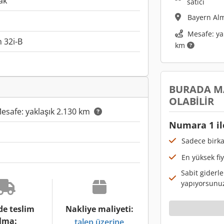
ak
satıcı
Bayern Al
Mesafe: ya
 32i-B
km
BURADA M
OLABILIR
esafe: yaklaşık 2.130 km
Numara 1 il
Sadece birka
En yüksek fi
Sabit giderle
yapıyorsunu
de teslim
Nakliye maliyeti:
lma:
talep üzerine