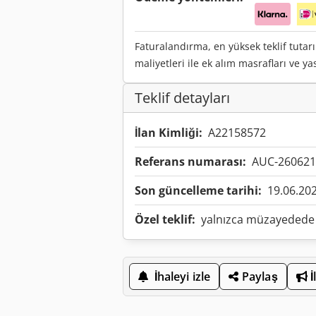
Faturalandırma, en yüksek teklif tutar
maliyetleri ile ek alım masrafları ve y
Teklif detayları
İlan Kimliği:
A22158572
Referans numarası:
AUC-260621
Son güncelleme tarihi:
19.06.20
Özel teklif:
yalnızca müzayedede
İhaleyi izle
Paylaş
İ