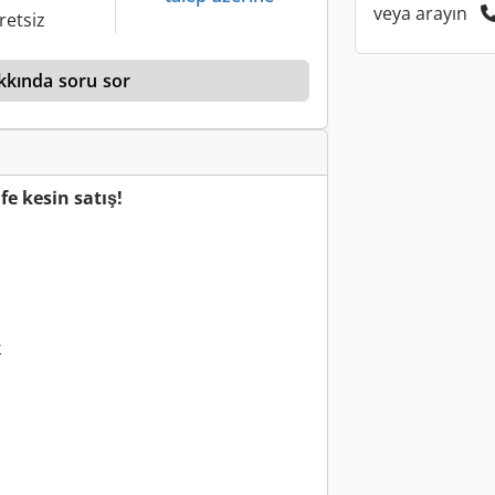
veya arayın
retsiz
kkında soru sor
fe kesin satış!
k