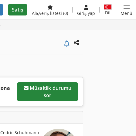
Satış
Dil
Alışveriş listesi
(0)
Giriş yap
Menü
2
sona
Müsaitlik durumu
sor
si: Cedric Schuhmann