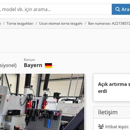
Ara
ı
Torna tezgahları
Uzun otomat torna tezgahı
İlan numarası: A2215857
Konum
Bayern
iyonel)
Açık artırma 
erdi
İletişim
İrtibat kişi