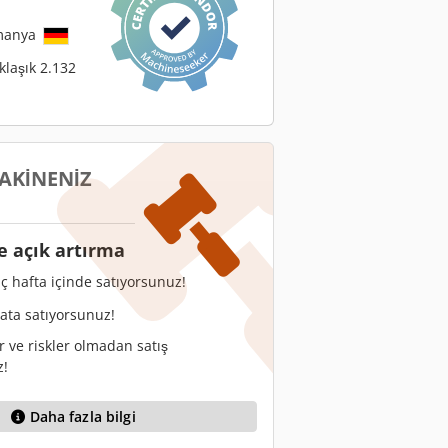
manya
klaşık 2.132
AKINENIZ
e açık artırma
ç hafta içinde satıyorsunuz!
yata satıyorsunuz!
r ve riskler olmadan satış
z!
Daha fazla bilgi