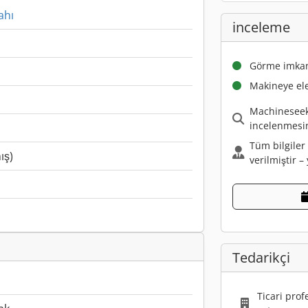
ahı
inceleme
Görme imka
Makineye elek
Machineseeke
incelenmesin
Tüm bilgiler 
ış)
verilmiştir –
Tedarikçi
Ticari prof