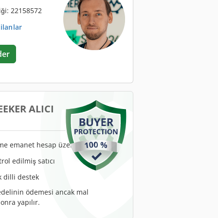
iği: 22158572
ilanlar
der
EKER ALICI
me emanet hesap üzerinden
trol edilmiş satıcı
k dilli destek
edelinin ödemesi ancak mal
onra yapılır.