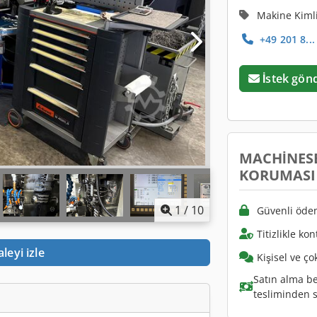
Makine Kiml
+49 201 8... 
İstek gön
MACHINESE
KORUMASI
1
/
10
Güvenli öde
Titizlikle kon
aleyi izle
Kişisel ve ço
Satın alma b
tesliminden s