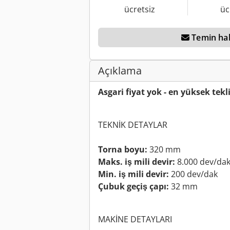
ücretsiz
üc
Temin ha
Açıklama
Asgari fiyat yok - en yüksek tekli
TEKNİK DETAYLAR
Torna boyu:
320 mm
Maks. iş mili devir:
8.000 dev/da
Min. iş mili devir:
200 dev/dak
Çubuk geçiş çapı:
32 mm
MAKİNE DETAYLARI