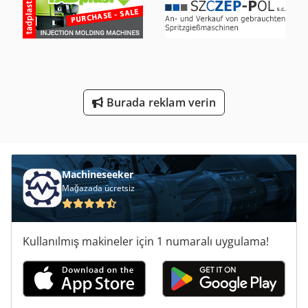
Yağ Su Ayırıcı
Yükleyici-Tekerlekli Yükleyici Iş Makinesi Ile
Çalışma Araç
Çalışırken Araçları
Burada reklam verin
Ön Yükleyici
Machineseeker
Mağazada ücretsiz
Kullanılmış makineler için 1 numaralı uygulama!