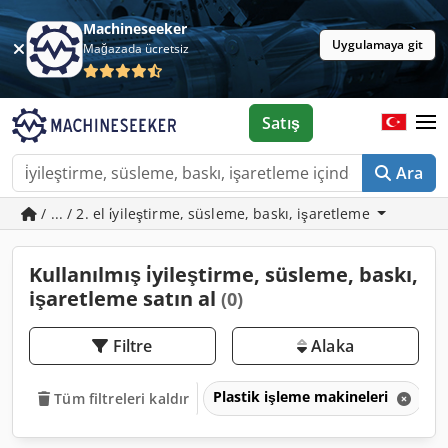
Machineseeker
Uygulamaya git
Mağazada ücretsiz
Satış
Ara
/ ... / 2. el i̇yileştirme, süsleme, baskı, işaretleme
Kullanılmış i̇yileştirme, süsleme, baskı,
işaretleme satın al
(0)
Filtre
Alaka
Plastik işleme makineleri
I
Tüm filtreleri kaldır