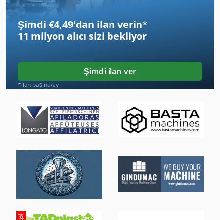
Izlenen Araç
Şimdi €4,49'dan ilan verin
*
Köşe Araçları
11 milyon alıcı
sizi bekliyor
Makine Ekleme
Ne Genişletme
Şimdi ilan ver
Sayfa Hub
*ilan başına/ay
St Baskı Sistemleri
Taş Işleme
Teklif Leasing
Ticari Demir
Ticari Et Kıyma Makinesi
Un Silo Sistemi