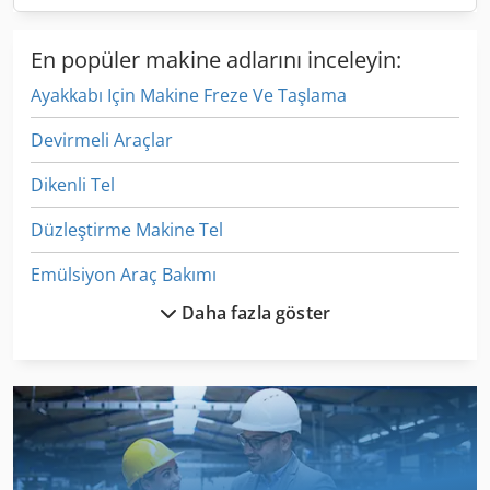
En popüler makine adlarını inceleyin:
Ayakkabı Için Makine Freze Ve Taşlama
Devirmeli Araçlar
Dikenli Tel
Düzleştirme Makine Tel
Emülsiyon Araç Bakımı
Daha fazla göster
Et Işleme
Et Işleme Makineleri
Etiket Yazdırma
Gkt 60