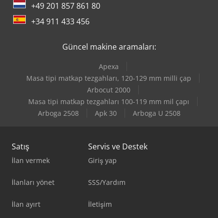
+49 201 857 861 80
+34 911 433 456
Güncel makine aramaları:
Apexa
Masa tipi matkap tezgahları, 120-129 mm milli çap
Arbocut 2000
Masa tipi matkap tezgahları 100-119 mm mil çapı
Arboga 2508
Apk 30
Arboga U 2508
Satış
Servis ve Destek
İlan vermek
Giriş yap
İlanları yönet
SSS/Yardım
İlan ayırt
İletişim