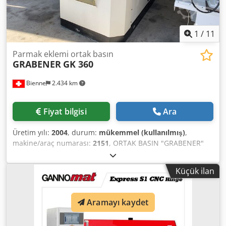
1
/
11
Parmak eklemi ortak basın
GRABENER
GK 360
Bienne
2.434 km
Fiyat bilgisi
Ara
Üretim yılı:
2004
, durum:
mükemmel (kullanılmış)
,
makine/araç numarası:
2151
, ORTAK BASIN "GRABENER"
TÜRÜ GK 360 YUMRUK Fransa kökenli CE - imalat Gerilim
380V / 50Hz/3ph Netweight 8800 kg Özel konum 8462.1020
Küçük ilan
Boyutları 230 x 170 x 260 cm TEKNİK BİLGİLER Güç ton 360
T. Masa uzunluğu 440 mm Masa genişliği 525 mm RAM
inme 60 mm Cjdpfx Aod Hpcyokaeha Vuruş 60 sayısı / Min.
Aramayı kaydet
Motor güç 11 kW hatalar ve eksiklikler hariç-yükümlülük
verilen veri