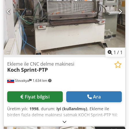
1
/
1
Ekleme ile CNC delme makinesi
Koch
Sprint-PTP
Slovakya
1.634 km
Fiyat bilgisi
Ara
Üretim yılı:
1998
, durum:
iyi (kullanılmış)
, Ekleme ile
birden fazla delme makinesi satmak KOCH Sprint-PTP Yıl:
1998 Delik açma numarası 1 mil sayısı Kafa 1 ekleme sayısı
Programlama CNC-driven z ekseni Chedpjd Exwgofx Akaoa