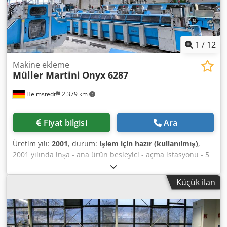
1
/
12
Makine ekleme
Müller Martini
Onyx 6287
Helmstedt
2.379 km
Fiyat bilgisi
Ara
Üretim yılı:
2001
, durum:
işlem için hazır (kullanılmış)
,
2001 yılında inşa - ana ürün besleyici - açma istasyonu - 5
Yerleştirme istasyonu - rubin film sarma istasyonu -
reddetme ünitesi - shrink tüneli Codpfx Aksg Dcuhsasha
Küçük ilan