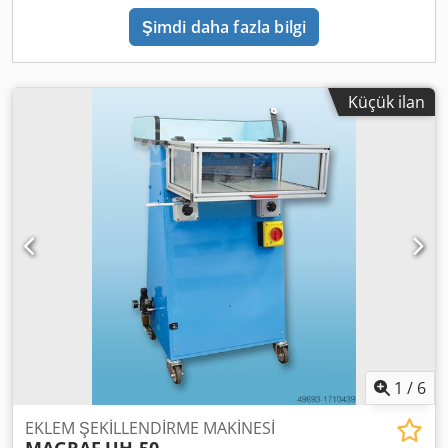
Şimdi daha fazla bilgi
Küçük ilan
1
/
6
EKLEM ŞEKİLLENDİRME MAKİNESİ
MAGRAF
UH-50