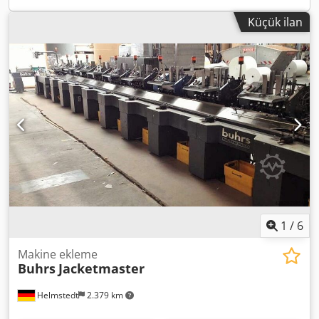
Küçük ilan
1
/
6
Makine ekleme
Buhrs
Jacketmaster
Helmstedt
2.379 km