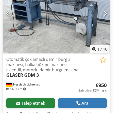
1
/
10
Otomatik çok amaçlı demir burgu
makinesi, halka bükme makinesi
eklentili, motorlu demir burgu makine
GLASER
GDM 3
€950
Hessisch Lichtenau
2.405 km
Sabit fiyat KDV hariç
Talep etmek
Ara