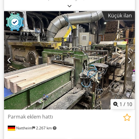
geçiş genişliği: 920mm ayak pedalı ile kontrol masa ölçüsü:
1250x340mm 2 adet metal baskı silindiri hava ihtiyacı: 6
Küçük ilan
bar aşağıdan çeken kauçuk silindir 2 adet metal, düz çekici
silindir motor: 0,55kW boy/en/yükseklik: 1400x550x1500mm
ağırlık: 205kg Chsdpfx Ajzhu Nmokaja – Alman üretimi –
Boyalı değil – DTR dokümantasyonu mevcut – Çok iyi
durumda – Kullanılmış dikiş makinesi Net fiyat: 6900 PLN
Net fiyat: 1640 EUR, 1 EUR = 4,2 PLN kuru üzerinden
(Fiyatlar döviz kuru değişikliklerine bağlı olarak değişebilir)
1
/
10
Parmak eklem hattı
Nattheim
2.267 km