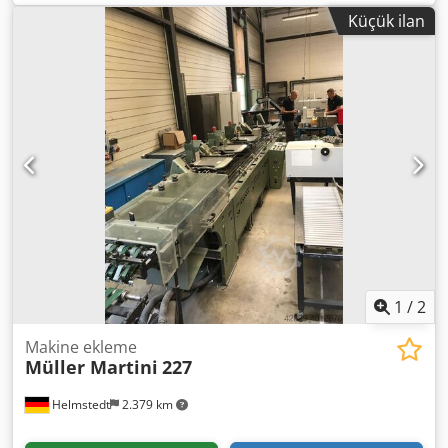
Aksdym Tqeaja • 3 ek besleyici • endelement ret ile •
Küçük ilan
kontrol paneli • Akış Servisi
1
/
2
Makine ekleme
Müller Martini
227
Helmstedt
2.379 km