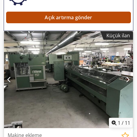
3,000 – 16,000 rpm Collet chuck ER 25 1 length stop right
and left, usable length 2.8 m, NC-controlled When using
Açık artırma gönder
the length stop, the fixed stops are omitted. Dimensions:
LxWxH = 2.50 x 1.50 x 2.20 m – Machine weight 850 kg
PowerDrill LxWxH = 0.30 x 0.30 x 6.00 m – Length stop
Küçük ilan
weight 100 kg 1 dowel glue and pressing station consisting
of: - Vibratory drive for dowel feeding - Dowel pressing
station - High-pressure glue pump made of stainless steel
with glue container - Full jet valve for precise and clean
glue application - Air blow-off nozzle Additional price for 1
dowel diameter The base machine is extended by approx.
300 mm as a result (Technical data according to
manufacturer – no warranty!)
1
/
11
Makine ekleme