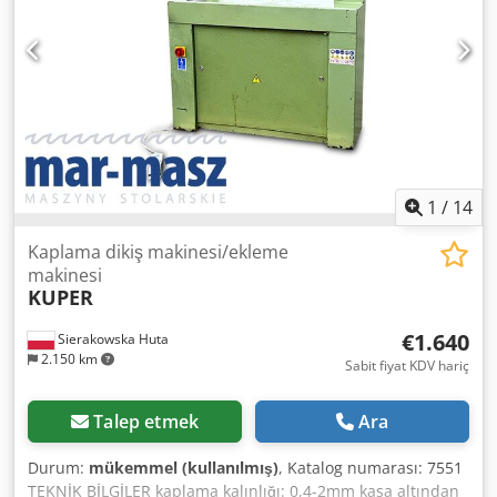
1
/
14
Kaplama dikiş makinesi/ekleme
makinesi
KUPER
€1.640
Sierakowska Huta
2.150 km
Sabit fiyat KDV hariç
Talep etmek
Ara
Durum:
mükemmel (kullanılmış)
, Katalog numarası: 7551
TEKNİK BİLGİLER kaplama kalınlığı: 0,4-2mm kasa altından