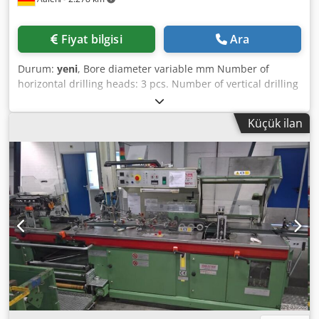
Fiyat bilgisi
Ara
Durum:
yeni
, Bore diameter variable mm Number of
horizontal drilling heads: 3 pcs. Number of vertical drilling
heads: 4 pcs. Götzinger Power Drill, custom version with
dowel glue and pressing station With the Götzinger
Küçük ilan
PowerDrill, depending on the model and configuration, you
can: - Drill on end and longitudinal faces - Dowel doors,
spacers, rails - Drill patterns are freely programmable -
Drill for handle olives and corner bearings with quickly
exchangeable multi-spindle drilling heads - Mill and drill
for lock cases, handle sets, PZ cylinders, and 3D hinges -
The machine is equipped with horizontal and vertical
milling units - Simple control allows you to create, save,
and repeatedly access drilling and milling programs
POWER DRILL - Drilling and Milling Machine Csdpfxjd Ih
Hyo Akasha Universal drilling machine for drilling olives,
corner bearings, doweling works (longitudinal and end
face), milling, lock cases, hinges, etc. Main frame in robust