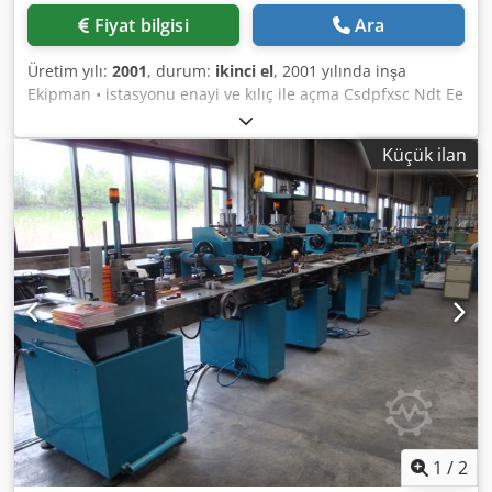
Fiyat bilgisi
Ara
Üretim yılı:
2001
, durum:
ikinci el
, 2001 yılında inşa
Ekipman • istasyonu enayi ve kılıç ile açma Csdpfxsc Ndt Ee
Akaeha • ana ürün Besleyici • 10 Ekle besleyiciler • Akış
servisi • 2 basınç vakum pompası
Küçük ilan
1
/
2