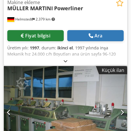
Makine ekleme
MÜLLER MARTINI
Powerliner
Helmstedt
2.379 km
Fiyat bilgisi
Ara
Üretim yılı:
1997
, durum:
ikinci el
, 1997 yılında inşa
Mekanik hız 24.000 c/h Boyutları ana ürün sayfa 96-120
Sayfalar 4-8 boyutu ek sayfa 96-120 ekipmanları • istasyonu
enayi ve kılıç ile açma • 2 ana ürün besleyiciler • 8 Ekle
Küçük ilan
Besleyici Chededngghspfx Akaja • 7 akışı besleyici AF-200 •
Teslimat • ile bağlı • Yığıcı CN-25 karşılayan