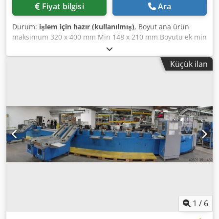
Fiyat bilgisi
Ara
Durum:
işlem için hazır (kullanılmış)
, Boyut ana ürün
maksimum 320 x 400 mm Min 148 x 210 mm Boyutu ek min
320 x 400 mm Min 105 x 148 mm Hız 14,000 c/h max
Çalışma yüksekliği Besleyici 1,100 mm Ekipman • ana ürün
Küçük ilan
Besleyici • istasyonu enayi ve kılıç ile açma • 3 Ekle
besleyiciler • endelement Reddet ünitesi ile • kemer teslim
Chedpfx Akjd Ir Ipoasa
1
/
6