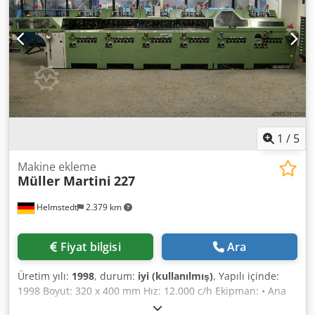
1
/
5
Makine ekleme
Müller Martini
227
Helmstedt
2.379 km
Fiyat bilgisi
Ara
Üretim yılı:
1998
, durum:
iyi (kullanılmış)
, Yapılı içinde:
1998 Boyut: 320 x 400 mm Hız: 12.000 c/h Ekipman: • Ana
ürün besleyici • Ürün ivme • emme açılış birimi Chodpfx