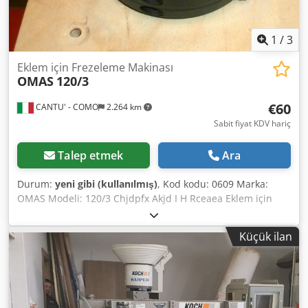
1
/
3
Eklem için Frezeleme Makinası
OMAS
120/3
€60
CANTU' - COMO
2.264 km
Sabit fiyat KDV hariç
Talep etmek
Ara
Durum:
yeni gibi (kullanılmış)
, Kod kodu: 0609 Marka:
OMAS Modeli: 120/3 Chjdpfx Akjd I H Rceaea Eklem için
Frezeleme Makinası Çap 120 mm Yükseklik 30 mm Delik 40
mm
Küçük ilan