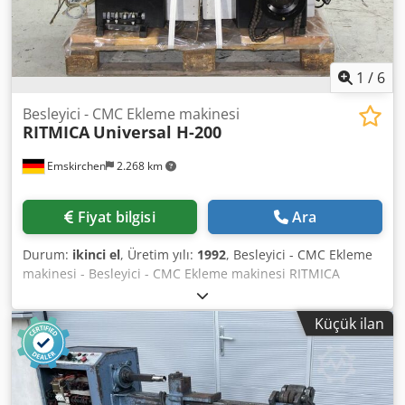
basıncı 6 bar Güç tüketimi: Elektrik gücü 6,2 kWh Basınçlı
hava gereksinimi 15 NL/dak. Boyutlar ve ağırlık (temel
makine): 2940 mm U x 1000 mm G x 1530 mm Y. 3200 kg
1
/
6
Besleyici - CMC Ekleme makinesi
RITMICA
Universal H-200
Emskirchen
2.268 km
Fiyat bilgisi
Ara
Durum:
ikinci el
, Üretim yılı:
1992
, Besleyici - CMC Ekleme
makinesi - Besleyici - CMC Ekleme makinesi RITMICA
Universal H-200Yıl 1992 - Seri-No. H-200 Csdpfxsh Ax Sno
Akaeha 2 CMC Ekleme Makinesi için Besleyici Skype-Video
Küçük ilan
ile Online-Video-İnspeksiyon Ziyaretinizden çok memnun
oluruz - daha fazla makine stokta Hemen Kullanılabilir -
İncelenebilir Stokta Emskirchen / Nürnberg - Test edilebilir