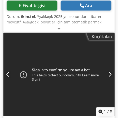
Fiyat bilgisi
Ara
Durum:
ikinci el
, *yaklaşık 2025 yılı sonundan itibaren
mevcut* Aşağıdaki boyutlar için tam otomatik parmak
birleştirme hattı: Kalınlık: yaklaşık 24 – 100 mm Genişlik:
yaklaşık 80 – 240 mm Parmak birleştirme uzunluğu: 400 –
Küçük ilan
1.500 mm Bitmiş uzunluk: 2,50 m – 13,50 m sürekli
değişken Aşağıdaki sistem bileşenlerinden oluşur: - 2
kaldırma masası ve 2 paket rulolu konveyör ile
uzunlamasına SMB vakumlu istifleme, üretim yılı 2013,
paket boyutları maks. 1,20 x 1,20 x 6,00 m, 4 vantuz, Sicko
sistemi, ayırma ve besleme tarayıcı beslemesi için silindirli
konveyöre, tahta çeviriciye, çok nemli, çok kuru için
anahtara, B kalitesi için anahtara, işaretleme istasyonuna
veya otomatik çalışmaya - Bidac ön taraf tarayıcısı, kupa
tespiti için, üretim yılı 2013 - Brookhuis nem ölçümü FMI 5
BJ 2019 - Microtec tarayıcı Goldeneye 502, X-ray, 4 renkli
kamera ve yeni optimizasyon yazılımına sahip BJ 2012 -
Dimter-Opticut 350-2, kürek ejektörlü BJ 2003 ve 2 ek kalite
için ilgili sıralama bantları ve pnömatik ejektör - NKT
1
/
8
paketleme - döner tablalı NKT parmak birleştirme makinesi