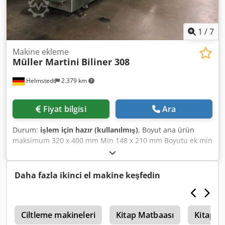
1
/
7
Makine ekleme
Müller Martini
Biliner 308
Helmstedt
2.379 km
Fiyat bilgisi
Ara
Durum:
işlem için hazır (kullanılmış)
, Boyut ana ürün
maksimum 320 x 400 mm Min 148 x 210 mm Boyutu ek min
320 x 400 mm Min 105 x 148 mm Hızı en fazla 20.000 c/h
Chjdpfod Hxrgjx Akasa min 4.000 c/h Çalışma yüksekliği
Besleyici 1,100 mm Ekipman • ana ürün Besleyici •
Daha fazla ikinci el makine keşfedin
istasyonu enayi ve kılıç ile açma • 7 Ekle besleyiciler •
kemer teslim • compensating Yığıcı
i
Ciltleme makineleri
Kitap Matbaası
Kitap Y