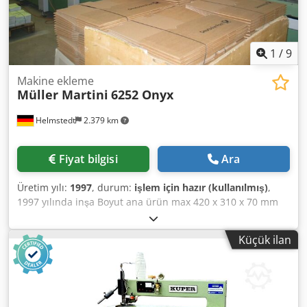
1
/
9
Makine ekleme
Müller Martini
6252 Onyx
Helmstedt
2.379 km
Fiyat bilgisi
Ara
Üretim yılı:
1997
, durum:
işlem için hazır (kullanılmış)
,
1997 yılında inşa Boyut ana ürün max 420 x 310 x 70 mm
Boyut ana ürün dk 200 x 120 x 1 mm Boyutu maksimum
420 x 310 x 8 mm ek Boyutu ek 90 x 75 x 1 mm Mekanik hız
Küçük ilan
18.000 c/h Ekipman • kitap blok besleyici • Ana ürün
besleyici • İstasyonu enayi ve kılıç ile açma • 2 Ekle
besleyiciler • 2 emme ünitesi açılması • 2 Ekle besleyiciler
Chsdjd Hguijpfx Akaoa • kabartma vakum kemerle açın • ile
bağlı Dengeleyici Yığıcı • compensating Yığıcı Rapido