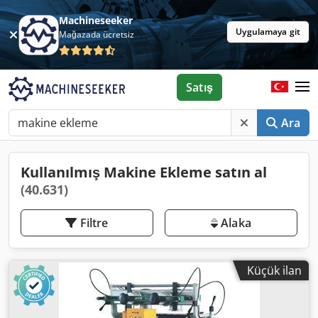
Machineseeker
Uygulamaya git
Mağazada ücretsiz
Satış
Ara
Kullanılmış Makine Ekleme satın al
(40.631)
Filtre
Alaka
Küçük ilan