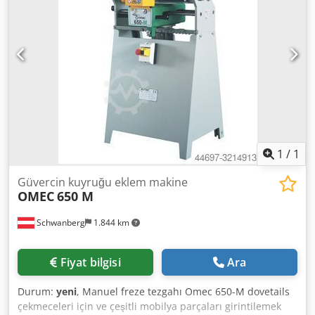
1
/
1
Güvercin kuyruğu eklem makine
OMEC
650 M
Schwanberg
1.844 km
Fiyat bilgisi
Ara
Durum:
yeni
, Manuel freze tezgahı Omec 650-M dovetails
çekmeceleri için ve çeşitli mobilya parçaları girintilemek