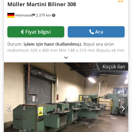
Müller Martini
Biliner 308
Helmstedt
2.379 km
Fiyat bilgisi
Ara
Durum:
işlem için hazır (kullanılmış)
, Boyut ana ürün
maksimum 320 x 400 mm Min 148 x 210 mm Boyutu ek min
320 x 400 mm Min 105 x 148 mm Hızı en fazla 20.000 c/h
Çalışma yüksekliği besleyici 1,100 mm Ekipman • ana ürün
Küçük ilan
besleyici Chodsdyhcxjpfx Akasa • kılıç açılış • 4 Ekle
besleyiciler • Kemer teslim