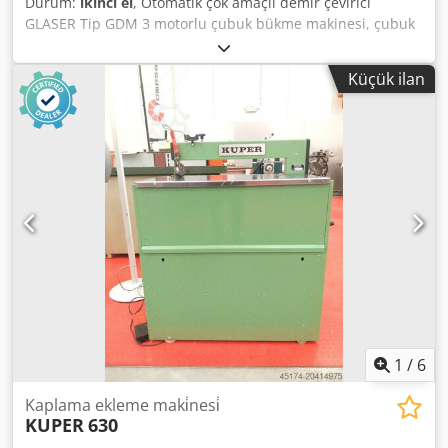
Durum:
ikinci el
, Otomatik çok amaçlı demir çevirici
GLASER Tip GDM 3 motorlu çubuk bükme makinesi, çubuk
bükme makinesi yüzük bükme aparatlı, profil bükme
makinesi Üretim yılı 1977 Çubuk bükme uzunluğu 1200
Küçük ilan
mm Dönüş hızı (Kademe 1) yaklaşık 10 devir/dakika Dönüş
hızı (Kademe 2) yaklaşık 20 devir/dakika - Büyük dişli motor
ile mil tahriki - Yay ve halka bükme makinesi, tam değil
Chodpow Dgi Tsfx Akaoa - İlave fonksiyonlar için 600 bar'a
kadar HAWE hidrolik ünite ile birlikte - Bükme aletleri için
dörtgen bağlantı Motor gücü 3,3 kW Şebeke bağlantısı 380
V, 50 Hz Alan ihtiyacı U x G x Y 2120 x 720 x 1100 mm
Ağırlık yaklaşık 600 kg İyi durumda
1
/
6
Kaplama ekleme maki̇nesi̇
KUPER
630