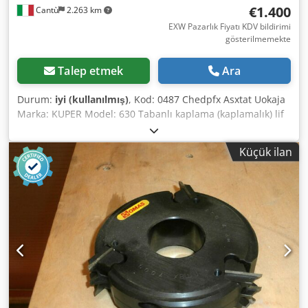
€1.400
Cantù
2.263 km
EXW Pazarlık Fiyatı KDV bildirimi
gösterilmemekte
Talep etmek
Ara
Durum:
iyi (kullanılmış)
, Kod: 0487 Chedpfx Asxtat Uokaja
Marka: KUPER Model: 630 Tabanlı kaplama (kaplamalık) lif
birleşme makinesi Teknik veriler: Boğaz derinliği: 630 mm
Kaplama kalınlığı: 0,4 - 2 mm İlerleme hızı: 7 m/dak Voltaj:
Küçük ilan
220 V tek fazlı Dış boyutlar: 950 x 500 x 1180 mm (yükseklik)
Ağırlık: 95 kg