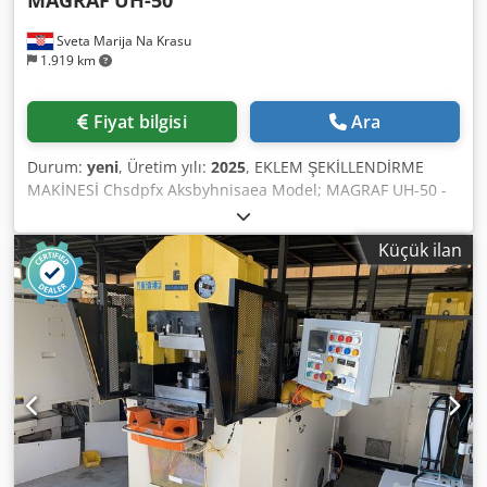
Sveta Marija Na Krasu
1.919 km
Fiyat bilgisi
Ara
Durum:
yeni
, Üretim yılı:
2025
, EKLEM ŞEKİLLENDİRME
MAKİNESİ Chsdpfx Aksbyhnisaea Model; MAGRAF UH-50 -
maksimum genişlik; 500mm -hız seçeneği; saatte 5 birime
kadar -giriş gücü: 0,37 kW
Küçük ilan