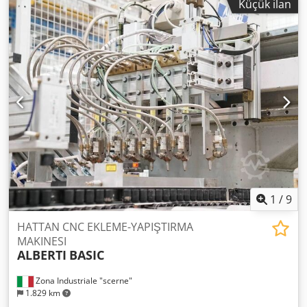
Küçük ilan
Çalışma genişlik 1200mm Çalışma yüksekliği en fazla.
36mm Hemen kullanılabilir
1
/
9
HATTAN CNC EKLEME-YAPIŞTIRMA
MAKINESI
ALBERTI
BASIC
Zona Industriale "scerne"
1.829 km