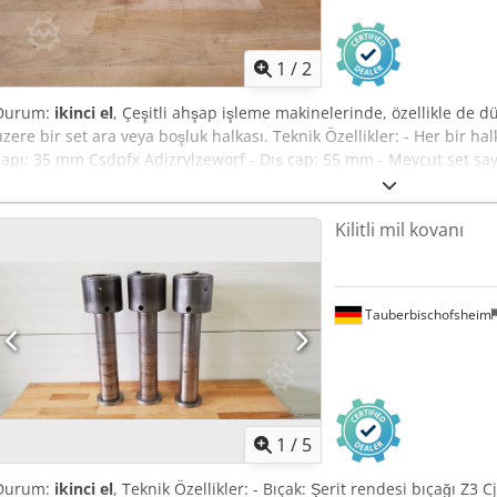
1
/
2
Durum:
ikinci el
, Çeşitli ahşap işleme makinelerinde, özellikle de 
üzere bir set ara veya boşluk halkası. Teknik Özellikler: - Her bir halk
çapı: 35 mm Csdpfx Adjzrylzeworf - Dış çap: 55 mm - Mevcut set sayı
Kilitli mil kovanı
Tauberbischofsheim
1
/
5
Durum:
ikinci el
, Teknik Özellikler: - Bıçak: Şerit rendesi bıçağı Z3 