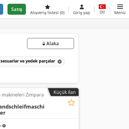
Satış
Dil
Alışveriş listesi
(0)
Giriş yap
Menü
Alaka
ksesuarlar ve yedek parçalar
Küçük ilan
 makineleri Zımpara
andschleifmaschi
er
km