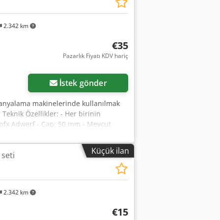
2.342 km
€35
Pazarlık Fiyatı KDV hariç
Daha fazla fotoğraf
isteyin
İstek gönder
planyalama makinelerinde kullanılmak
eknik Özellikler: - Her birinin
 Iepfx Adwerf - Çap: 50 mm - Mevcut
Küçük ilan
 seti
2.342 km
€15