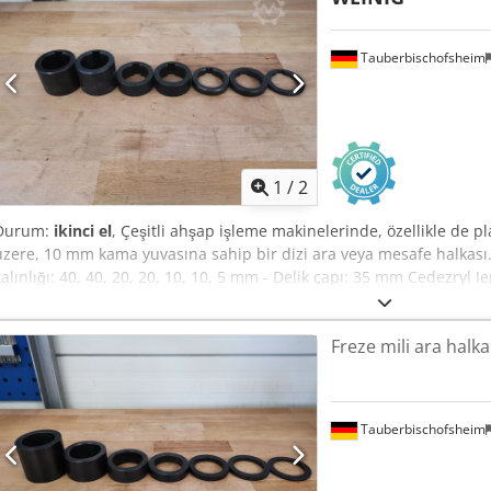
Tauberbischofsheim
1
/
2
Durum:
ikinci el
, Çeşitli ahşap işleme makinelerinde, özellikle de 
üzere, 10 mm kama yuvasına sahip bir dizi ara veya mesafe halkası. T
kalınlığı: 40, 40, 20, 20, 10, 10, 5 mm - Delik çapı: 35 mm Cedezryl
etler: 3
Freze mili ara halka
Tauberbischofsheim