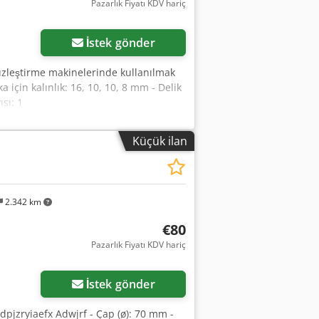
Pazarlık Fiyatı KDV hariç
Daha fazla fotoğraf
isteyin
İstek gönder
düzleştirme makinelerinde kullanılmak
a için kalınlık: 16, 10, 10, 8 mm - Delik
sı: 1
Küçük ilan
2.342 km
€80
Pazarlık Fiyatı KDV hariç
İstek gönder
Cjdpjzryiaefx Adwjrf - Çap (ø): 70 mm -