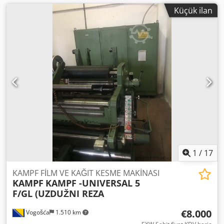
Küçük ilan
1
/
17
KAMPF FİLM VE KAĞIT KESME MAKİNASI
KAMPF
KAMPF -UNIVERSAL 5
F/GL (UZDUŽNI REZA
€8.000
Vogošća
1.510 km