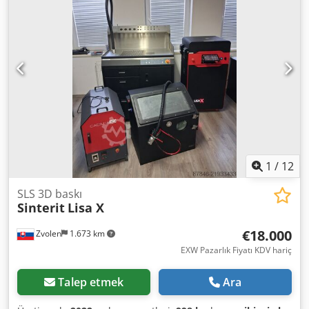
150 x 250 mm PA – yüksek hassasiyet maksimum baskı
hacmi 90 x 130 x 230 mm X/Y Hassasiyet: 0,05 mm Dedpfx
Afeu N Auujhsck Tabla boyutu/Çalışma alanı: 150 x 200 x
260 mm Dahili azot odası Azot tüketimi: 0,48 m³/saat
Maksimum oda sıcaklığı 200°C olan ısıtma sistemi
Aksesuarlar: Koruyucu cam (Lazer Koruma Camı) 1x USB
(yazılım erişilebilir), Yazılım Sinterit Studio 2019 open,
desteklenen formatlar STL, OBJ, 3DS, FBX, DAE, 3MF, İşletim
Sistemi MS Windows Aydınlatma elemanı (24V IR ısıtıcı seti)
Çeşitli poliamid toz şişeleri Çeşitli küçük parçalar
1
/
12
SLS 3D baskı
Sinterit
Lisa X
€18.000
Zvolen
1.673 km
EXW Pazarlık Fiyatı KDV hariç
Talep etmek
Ara