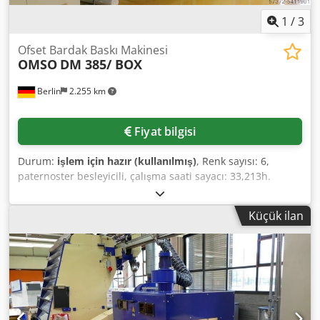
1
/
3
Ofset Bardak Baskı Makinesi
OMSO
DM 385/ BOX
Berlin
2.255 km
Fiyat bilgisi
Durum:
işlem için hazır (kullanılmış)
, Renk sayısı: 6,
paternoster besleyicili, çalışma saati sayacı: 33,213h.
Dodpfx Aogggb Sjfhsck
Küçük ilan