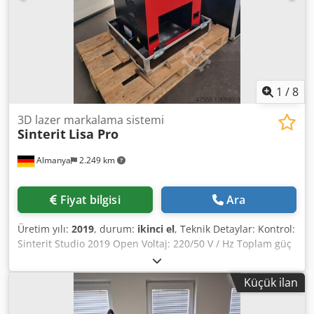
Pirometre değişimi 30.06.2020 350mm x 350mm x 610mm
Voltaj: 3/N/PE/400V, frekans 50 Hz Bağlantı gücü: 8 kW,
sigorta 32 A Maks. lazer gücü: 100 W, açık lazer sınıfı 4
Kapalı lazer sınıfı 1 Ağırlık: 850 kg Tip: EOSINT Upgrade
P385 Durum: kullanılmış / used Teslimat kapsamı: (Resme
bakınız) (Teknik verilerde ve bilgilerde değişiklikler ve
hatalar her zaman mümkündür!) Diğer sorularınız için
1
/
8
telefonla ulaşabilirsiniz.
3D lazer markalama sistemi
Sinterit
Lisa Pro
Almanya
2.249 km
Fiyat bilgisi
Ara
Üretim yılı:
2019
, durum:
ikinci el
, Teknik Detaylar: Kontrol:
Sinterit Studio 2019 Open Voltaj: 220/50 V / Hz Toplam güç
ihtiyacı: 1,0 (maks. 1,8) kW Makine ağırlığı yaklaşık: 90 kg
Boyutlar: 690 x 510 x 900 mm 3D Yazıcı SLS Lazer Sistemi IR
Küçük ilan
Lazer Diyotu 5 (W) Maks. baskı mesafesi diyagonal: 316 mm
Flexa/TPE – yüksek hassasiyet maksimum baskı hacmi 110 x