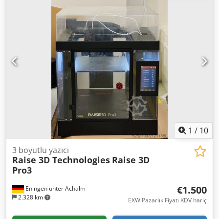
1
/
10
3 boyutlu yazıcı
Raise 3D Technologies
Raise 3D
Pro3
€1.500
Eningen unter Achalm
2.328 km
EXW Pazarlık Fiyatı KDV hariç