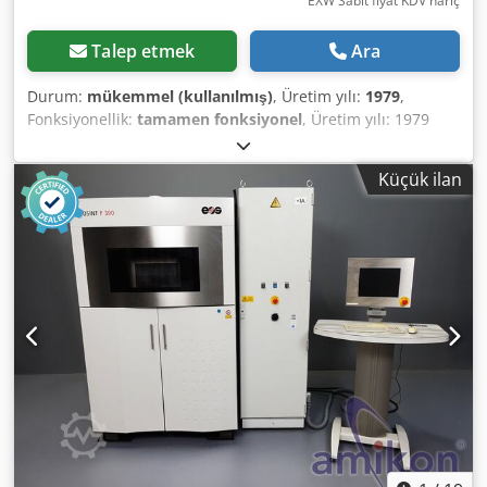
EXW Sabit fiyat KDV hariç
Talep etmek
Ara
Durum:
mükemmel (kullanılmış)
, Üretim yılı:
1979
,
Fonksiyonellik:
tamamen fonksiyonel
, Üretim yılı: 1979
(2009'da yenilenmiştir) Genişlik: 1600 mm Hız: 600 m/dak
Sarım ünitesindeki maksimum rulo çapı: 600 mm Kesme
Küçük ilan
tipi: Jilet Djdpfxozktyco Afhock