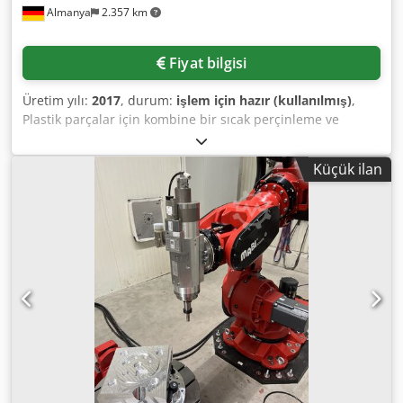
Almanya
2.357 km
Phasen: 1 Kurzschlussstromfestigkeit: 6 kA Dcjdpfjy Snn
Hox Afhek Gesamte Druckstunden: 998 Std. Für weitere
Details und technische Spezifikationen beachten Sie bitte
Fiyat bilgisi
die angehängten PDF-Dokumente. Das gesamte Setup wird
nur komplett verkauft, kein Einzelverkauf. Das
Üretim yılı:
2017
, durum:
işlem için hazır (kullanılmış)
,
Komplettsystem wurde in der Slowakei erworben.
Plastik parçalar için kombine bir sıcak perçinleme ve
Musterteile aus dem Drucker sind verfügbar. Transportbox
şekillendirme tesisi mevcuttur. Güç: 38 kW, kontrol: PLC,
ist vorhanden. Der Drucker verfügt über ein offenes
ağırlık: yaklaşık 1850 kg. Dokümantasyon mevcuttur.
System, wodurch Parameteranpassungen möglich sind.
Küçük ilan
Yerinde inceleme mümkündür. Dcodpfx Afozfp H Iehek
Bei Fragen oder für weitere Informationen kontaktieren Sie
uns gerne per Nachricht oder Telefon.