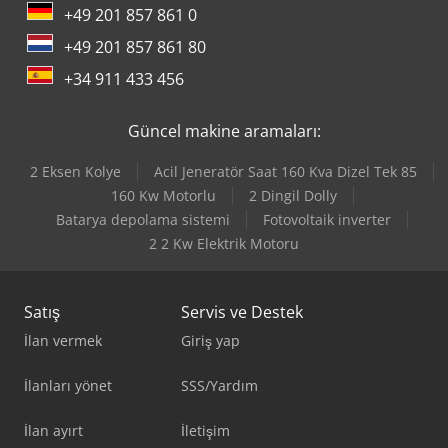
+49 201 857 861 0
+49 201 857 861 80
+34 911 433 456
Güncel makine aramaları:
2 Eksen Kolye
Acil Jeneratör Saat 160 Kva Dizel Tek 85
160 Kw Motorlu
2 Dingil Dolly
Batarya depolama sistemi
Fotovoltaik inverter
2 2 Kw Elektrik Motoru
Satış
Servis ve Destek
İlan vermek
Giriş yap
İlanları yönet
SSS/Yardım
İlan ayırt
İletişim