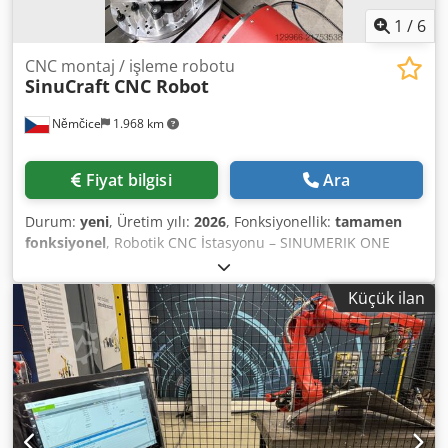
1
/
6
CNC montaj / işleme robotu
SinuCraft
CNC Robot
Němčice
1.968 km
Fiyat bilgisi
Ara
Durum:
yeni
, Üretim yılı:
2026
, Fonksiyonellik:
tamamen
fonksiyonel
, Robotik CNC İstasyonu – SINUMERIK ONE
3000 mm erişime sahip endüstriyel robotlu, Siemens
SINUMERIK ONE CNC sistemi ile kontrol edilen robotik bir
Küçük ilan
istasyon sunuyoruz. Bu istasyonun kullanım alanları
şunlardır: • taşlama • frezeleme • son işlem • büyük
formatlı 3D baskı • işleme İstasyon, aşağıdakilerle
genişletilebilir: • iş parçası pozisyonlayıcı Dsdpfey D N Acjx
Afhsck • çalışma alanının büyütülmesi için robot için lineer
travers Müşteri spesifikasyonuna tamamen uyarlanmış
anahtar teslim çözümler sunuyoruz. Robotun takım