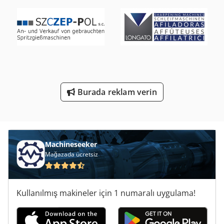
St Baskı Sistemleri
Tak 18
Ticari Demir
Uv Baskı Makinası
Web Ofset Baskı
Burada reklam verin
Çalışma Araç
Machineseeker
Mağazada ücretsiz
Kullanılmış makineler için 1 numaralı uygulama!