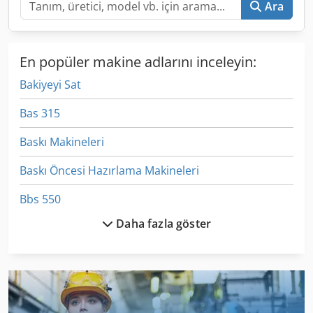
Ara
En popüler makine adlarını inceleyin:
Bakiyeyi Sat
Bas 315
Baskı Makineleri
Baskı Öncesi Hazırlama Makineleri
Bbs 550
Daha fazla göster
Bcs 745
Bsh
Bükme Aracı