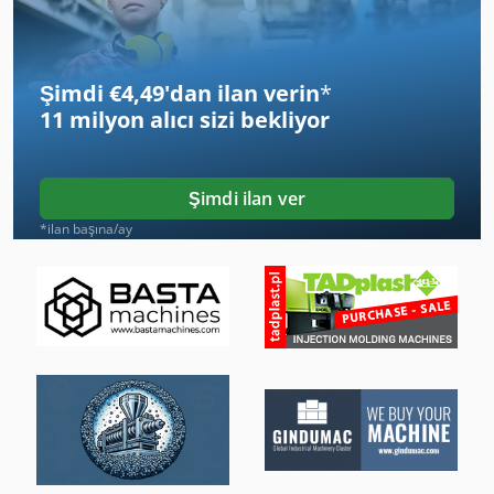
Bükme Makinası Die
Cam Bulaşık Makinesi
Şimdi €4,49'dan ilan verin
*
El Boncuk Makine
11 milyon alıcı
sizi bekliyor
Et Işleme
Etiket Baskı Makineleri
Şimdi ilan ver
Gkt 60
*ilan başına/ay
Izlenen Araç
Ka 77
Köşe Araçları
Mb 322
Sayfa Hub