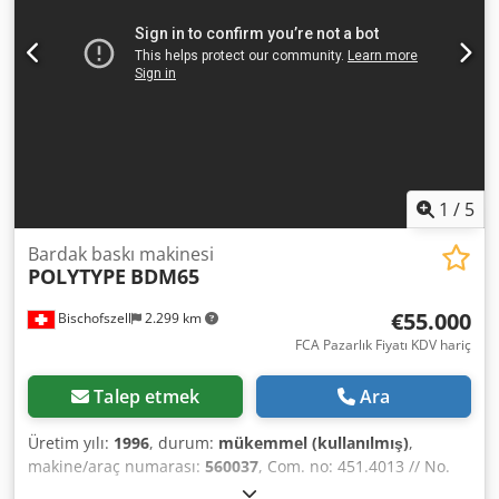
Maks. bardak yüksekliği: 130 mm Min. bardak yüksekliği:
35 mm Maks. eğim: 10 derece Dcsdpfx Afjn D E A Tjhek
Üretim hızı, bardak boyutuna, kaliteye ve hammaddelere
bağlı olarak, UV kurutma ile: saatte 24.000 bardağa kadar
Elektrik bağlantısı (makine, kurutma ve istifleme): yaklaşık
35 KVA Siemens PLC kontrollü / 2 satırlı ekranlı kontrol
istasyonu Şebeke gerilimi 400 V, üç fazlı, nötr ve
topraklama mevcut. Frekans 50 Hz'dir.
1
/
5
Bardak baskı makinesi
POLYTYPE
BDM65
€55.000
Bischofszell
2.299 km
FCA Pazarlık Fiyatı KDV hariç
Talep etmek
Ara
Üretim yılı:
1996
, durum:
mükemmel (kullanılmış)
,
makine/araç numarası:
560037
, Com. no: 451.4013 // No.
2620 Renkler: 6 // Kapasite: saatte 36.000 bardağa kadar