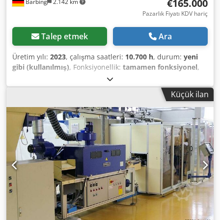
€165.000
Barbing
2.142 km
Cead E25 ekstrüderi ile birlikte geçerlidir.
Pazarlık Fiyatı KDV hariç
Talep etmek
Ara
Üretim yılı:
2023
, çalışma saatleri:
10.700 h
, durum:
yeni
gibi (kullanılmış)
, Fonksiyonellik:
tamamen fonksiyonel
,
Yapı silindirleri: 2x 400x400x520 mm Tarayıcı hızı: 15,2 m/s
Tarayıcı: Yüksek hassasiyetli üç eksenli dijital galvo sistemi
Küçük ilan
Lazer: CO2 Lazer, 1×100W Maksimum hazne sıcaklığı:
190°C Dcsdsn Dxbyjpfx Afhok Ağırlık: yaklaşık 3.000 kg Azot
jeneratörü dahil Chiller dahil Paket açma istasyonu dahil