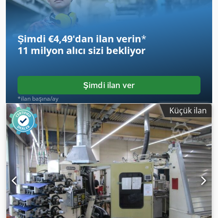
Yeniden yığma ünitesi
Şimdi €4,49'dan ilan verin
*
11 milyon alıcı
sizi bekliyor
Şimdi ilan ver
*ilan başına/ay
Küçük ilan