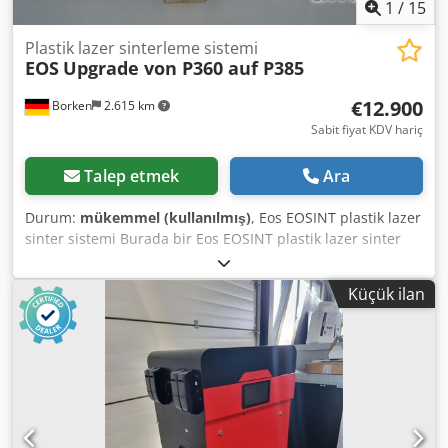
1
/
15
Plastik lazer sinterleme sistemi
EOS
Upgrade von P360 auf P385
€12.900
Borken
2.615 km
Sabit fiyat KDV hariç
Talep etmek
Ara
Durum:
mükemmel (kullanılmış)
, Eos EOSINT plastik lazer
sinter sistemi Burada bir Eos EOSINT plastik lazer sinter
sistemi sunuyoruz. Dodszdyx Eopfx Afhjck Eos EOSINT
plastik lazer sinter sistemi P385 EOS P385 sistemi ile
Küçük ilan
birlikte aşağıdaki unsurlar verilmektedir: İş alanı kabı Toz
kabı Soğutucu: Termo TEK Termochiller 1100 Aşağıdaki
yükseltmeler zaten yapılmıştır: Yazılım: CD’ler Eosint P3
Processsoftware PSW 3.2 for Windows 2000, XP Materialice:
Magics RP 9.0 Makine yükseltmesi P360’dan P385’e
10.08.2007 tarihinde yapılmıştır Lazer değişimi 15.05.2008
X tahrik motoru: kullanılmış motor değişimi 04.05.2020