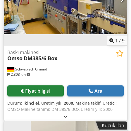
1
/
9
Baskı makinesi
Omso
DM385/6 Box
Schwäbisch Gmünd
2.303 km
Fiyat bilgisi
Ara
Durum:
ikinci el
, Üretim yılı:
2000
, Makine teklifi Üretici:
OMSO Makine tanımı: DM 385/6 BOX Üretim yılı: 2000
Djdpfxsw D R Aqe Afhsck Yaklaşık çalışma saati: 31.950
Baskı istasyonu sayısı: 6 Baskı ünitesi sayısı: 6 Taban baskı
Küçük ilan
istasyonu sayısı: 2 Taban baskı ünitesi sayısı: 2