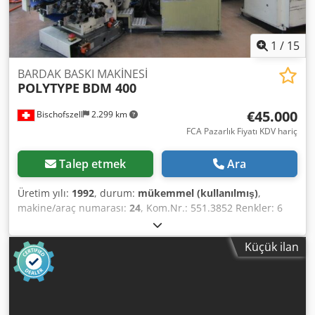
1
/
15
BARDAK BASKI MAKİNESİ
POLYTYPE
BDM 400
€45.000
Bischofszell
2.299 km
FCA Pazarlık Fiyatı KDV hariç
Talep etmek
Ara
Üretim yılı:
1992
, durum:
mükemmel (kullanılmış)
,
makine/araç numarası:
24
, Kom.Nr.: 551.3852 Renkler: 6
Ekipman / diğer bilgiler: Şunlardan oluşur: • İstif ayırma
ünitesi • Baskı makinesi • Bardak kılavuzları • Yeniden
Küçük ilan
istifleme ünitesi Teknik veriler Baskı ünitesi tipi: DW 200-
230 Klişe silindiri çapı: 200 mm Maks. baskı alanı genişliği:
110 mm Baskı segmenti sayısı: 4 adet Maks. bardak ağız
çapı: 130 mm Min. bardak ağız çapı: 70 mm (55 mm) Maks.
baskı uzunluğu (özel klişe uzunluğu): (361 mm) / D 115