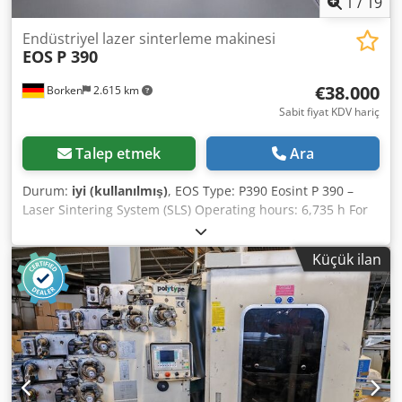
1
/
19
Endüstriyel lazer sinterleme makinesi
EOS
P 390
€38.000
Borken
2.615 km
Sabit fiyat KDV hariç
Talep etmek
Ara
Durum:
iyi (kullanılmış)
, EOS Type: P390 Eosint P 390 –
Laser Sintering System (SLS) Operating hours: 6,735 h For
sale is an industrial laser sintering system from EOS,
model P 390. It is suitable for additive manufacturing (SLS
Küçük ilan
– Selective Laser Sintering) of plastic components at an
industrial scale. Dcsdpfxezimhqs Afhek Base machine with
control cabinet & control terminal Exchange frame with
build platform Multibox is a typical EOS accessory for
powder handling. Used for transport and interim storage
of material. Technical Data: Build volume: approx. 340 ×
340 × 620 mm (X × Y × Z) Minimum layer thickness: 0.1 mm
(variance < 0.05 mm) Powder container capacity: 2 × 45