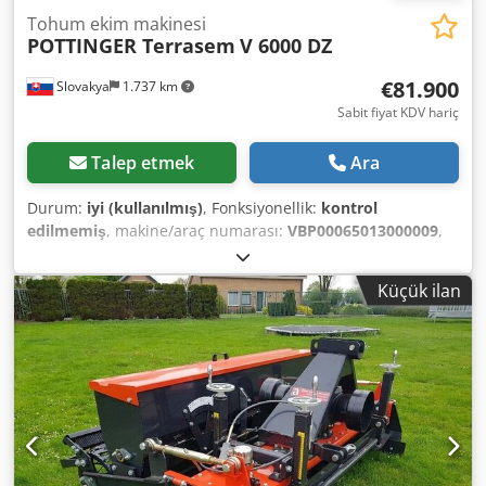
Tohum ekim makinesi
POTTINGER Terrasem
V 6000 DZ
€81.900
Slovakya
1.737 km
Sabit fiyat KDV hariç
Talep etmek
Ara
Durum:
iyi (kullanılmış)
, Fonksiyonellik:
kontrol
edilmemiş
, makine/araç numarası:
VBP00065013000009
,
Üretim yılı:
2021
, PÖTTINGER TERRASEM V 6000 DZ je
moderný univerzálny sejačka navrhnutá pre presný výsev
Küçük ilan
obilnín a medziplodín, s možnosťou aplikácie hnojiva. Patrí
do série TERRASEM od výrobcu Pöttinger. Základné
informácie: Typ: Kombinovaná sejačka (kombinácia
prípravy lôžka na siatie + sejba) Výroba: cca 2021 –
súčasnosť Využitie: Konvenčné, minimalizačné aj
bezorebné systémy Možnosť: Sejba + hnojenie (verzia “DZ”
= dvojitý zásobník / dvojitý systém) Crjdoy Em H Uopfx Af
Eof Technické údaje: Pracovná šírka: 6 m Transportná
šírka: 3 m Počet riadkov: 48 Rozstup riadkov: 12,5 cm