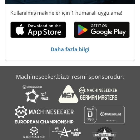
Ticari Et Kıyma Makinesi
Kullanılmış makineler için 1 numaralı uygulama!
Ticari Römorklar
Tnl 12
Yükleyici-Tekerlekli Yükleyici Iş Makinesi Ile
Daha fazla bilgi
Çalışma Araç
Machineseeker.biz.tr resmi sponsorudur: