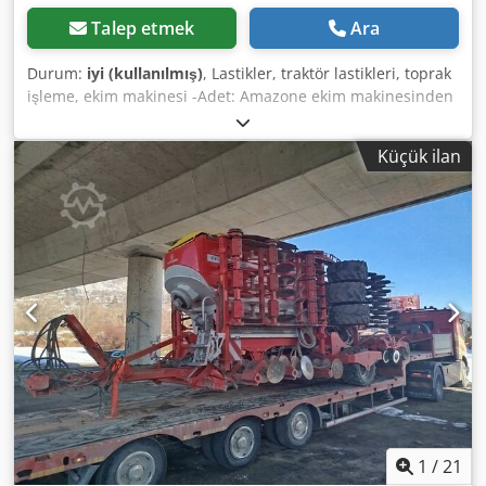
Talep etmek
Ara
Durum:
iyi (kullanılmış)
, Lastikler, traktör lastikleri, toprak
işleme, ekim makinesi -Adet: Amazone ekim makinesinden
3 adet lastik -Lastik ölçüsü -Göbek: Ø 40 mm -Ölçü: Ø 750 -
Toplam fiyat: 3 lastik için Csdpfx Afsb A E Ufs Esrf -Ağırlık:
Küçük ilan
51 kg/adet
1
/
21