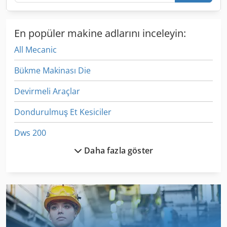
En popüler makine adlarını inceleyin:
All Mecanic
Bükme Makinası Die
Devirmeli Araçlar
Dondurulmuş Et Kesiciler
Dws 200
Daha fazla göster
Egv 12
Ekici
Et Dikey Gördüm
Et Işleme