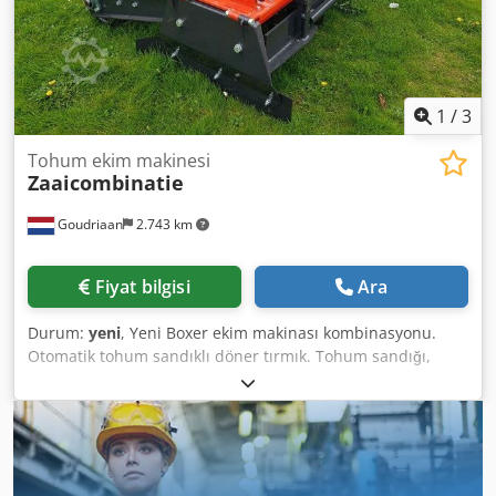
Priemer utláčacieho kolesa: cca 380 mm Objem zásobníka:
do ~5600 l (rozdelený, napr. 40:60) Potrebný výkon traktora:
cca 180 – 250 k
1
/
3
Tohum ekim makinesi
Zaaicombinatie
Goudriaan
2.743 km
Fiyat bilgisi
Ara
Durum:
yeni
, Yeni Boxer ekim makinası kombinasyonu.
Otomatik tohum sandıklı döner tırmık. Tohum sandığı,
makinenin arka kısmındaki kafes merdane ile tahrik edilir.
Çalışma derinliği 10 ila 15 cm. Çalışma genişliği 145 ile 200
cm arasındadır. Durum: Yeni Cjdpfjx I Hcbsx Af Esrf