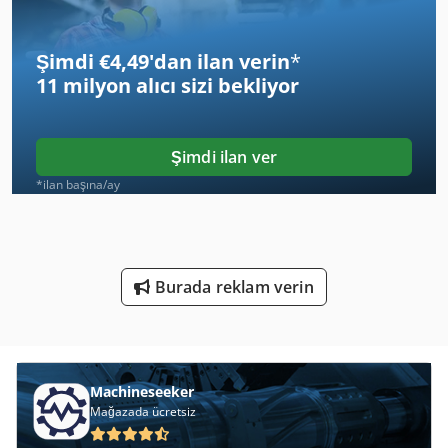
Et Işleme Makineleri
Şimdi €4,49'dan ilan verin
*
Gkt 60
11 milyon alıcı
sizi bekliyor
Idx 23
Izlenen Araç
Şimdi ilan ver
Ka 77
*ilan başına/ay
Kgs 1670
Ks 205
Burada reklam verin
Köşe Araçları
Mb 322
Tak 18
Machineseeker
Mağazada ücretsiz
Ticari Demir