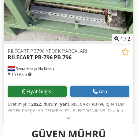
1
/
2
RILECART PB796 YEDEK PARÇALARI
RILECART PB-796
PB 796
Sveta Marija Na Krasu
1.919 km
Fiyat bilgisi
Ara
Üretim yılı:
2022
, durum:
yeni
, RILECART PB796 İÇİN TÜM
YEDEK PARÇALAR DELME ALETI, ELEKTRONIK VB. Dcodeh I
Nhcjpfx Aafek
GÜVEN MÜHRÜ