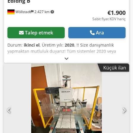
Edidng B
€1.900
Wöllstadt
2.427 km
Sabit fiyat KDV hariç
Talep etmek
Ara
Durum:
ikinci el
, Üretim yılı:
2020
, !! Size danışmanlık
yapmaktan mutluluk duyarız! Tüm sistemler 2020 veya
2021'dendir //// 12/2021'e kadar kullanılmıştır 7 x Domino
yazıcı 2 kafa yeni fiyat 4500€ şimdi 1900€ 1 x 8 kafalı
Küçük ilan
Makroprint x8 yazıcı yeni fiyatı 18.000€ şimdi 8.000€ 3 x
Makroprint x4 yazıcı 4 kafa ile yeni fiyatı 10.000€ şimdi
4.000€ 2x Makroprint X1 Yeni 1250€ 1x Edding Sıralı 1000€
4x Çin ve İtalyan sistem Görüş Alman tüm HP kartuşları için
açık 4 başlıklı parça 1500€ 2 cihaz alımında indirim
mümkün!!! Dedpfxerlmwms Aafock