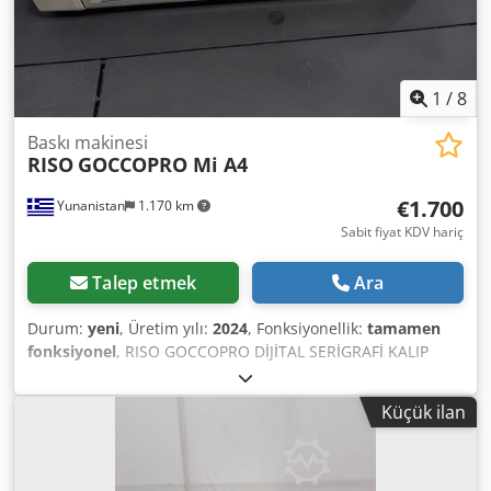
1
/
8
Baskı makinesi
RISO
GOCCOPRO Mi A4
€1.700
Yunanistan
1.170 km
Sabit fiyat KDV hariç
Talep etmek
Ara
Durum:
yeni
, Üretim yılı:
2024
, Fonksiyonellik:
tamamen
fonksiyonel
, RISO GOCCOPRO DİJİTAL SERİGRAFİ KALIP
YAPICI, MODEL Mi A4 A4 Maksimum Ekran Yapıcı Kullanımı
kolay. Sanatçılar, okullar ve profesyoneller için ideal Açık
Küçük ilan
pazardan temin edilen mürekkeplerle uyumlu. Dedpfxeu I
Uvhe Aafock Set içeriği: 1. GOCCOPRO Mi A4 Dijital
Serigrafi Kalıp Yapıcı 2. BAŞLANGIÇ SETİ (70 ve 100 gözlü
elek – her birinden 10 adet + Çift taraflı bant + 1 x ekran ve