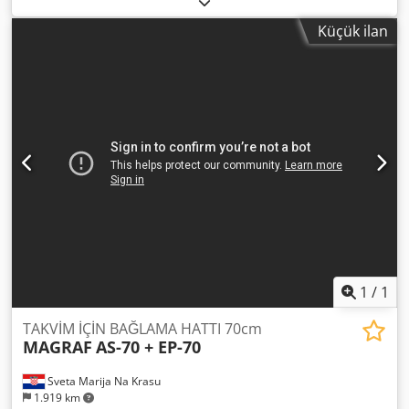
farklı tel çapı ile büyük kullanım esnekliği sağlar.
Küçük ilan
1
/
1
TAKVİM İÇİN BAĞLAMA HATTI 70cm
MAGRAF
AS-70 + EP-70
Sveta Marija Na Krasu
1.919 km