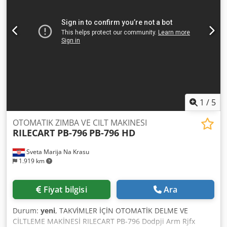
1
/
5
OTOMATIK ZIMBA VE CILT MAKINESI
RILECART PB-796
PB-796 HD
Sveta Marija Na Krasu
1.919 km
Fiyat bilgisi
Ara
Durum:
yeni
, TAKVİMLER İÇİN OTOMATİK DELME VE
CİLTLEME MAKİNESİ RILECART PB-796 Dodpji Arm Rjfx