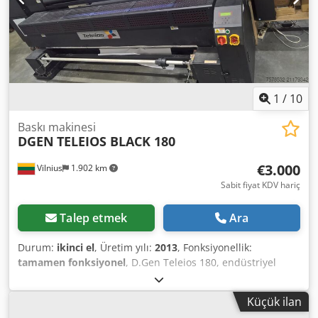
1
/
10
Baskı makinesi
DGEN
TELEIOS BLACK 180
€3.000
Vilnius
1.902 km
Sabit fiyat KDV hariç
Talep etmek
Ara
Durum:
ikinci el
, Üretim yılı:
2013
, Fonksiyonellik:
tamamen fonksiyonel
, D.Gen Teleios 180, endüstriyel
dijital tekstil baskı makinesidir ve kumaşlara doğrudan
rulo-ru-lu baskı için tasarlanmıştır. Makine, büyük format
Küçük ilan
tekstil üretimi, reklam tekstilleri, bayraklar, yumuşak tabela