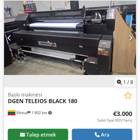
uygulamaları ve diğer kumaş tabanlı uygulamalar için
uygundur. Dsdpfxjyhm Tre Aafeck Yazıcı, üretim ortamında
sürekli çalışmaya yönelik sağlam endüstriyel tasarıma
sahiptir. Yaklaşık 1,8 metreye kadar maksimum baskı
genişliği ile geniş bir tekstil malzemesi yelpazesini
destekler. Rulo-ru-lu sistemi, stabil kumaş taşımasını ve
tutarlı baskı kalitesini garanti eder. Direkt tekstil üzerine
bayrak ve branda baskısı için yazıcı. 64 m²/saat’e kadar
hızlı baskı hızları (yaklaşık 16-32 m²/saat üretim) ve 1,8 m
genişlikte baskı yapabilme. Dahili ısı fikse ünitesi ile
verimlilik artışı ve daha az alan ihtiyacı. Bu makine, üretim
veya özel tekstil projeleri için güvenilir bir dijital tekstil
baskı sistemi arayan firmalara uygun bir çözümdür.
1
/
8
Baskı makinesi
DGEN
TELEIOS BLACK 180
€3.000
Vilnius
1.902 km
Sabit fiyat KDV hariç
Talep etmek
Ara