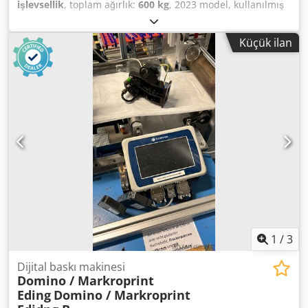
işlevsellik
, toplam ağırlık:
600 kg
, 2023 model, kullanılmış
Imprimo SUPERBABY UV düz yüzey baskı makinesini satışa
sunuyoruz. Dodpfx Aaozr Hzcsfeck Herhangi bir sorunuz
Küçük ilan
varsa veya daha fazla bilgiye ihtiyacınız olursa, bize bir
mesaj göndermekten veya bizi aramaktan çekinmeyin.
1
/
3
Dijital baskı makinesi
Domino / Markroprint
Eding
Domino / Markroprint