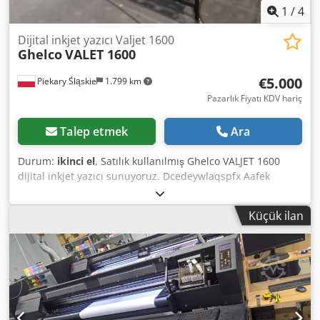
1
/
4
Dijital inkjet yazıcı Valjet 1600
Ghelco
VALET 1600
€5.000
Piekary Śląskie
1.799 km
Pazarlık Fiyatı KDV hariç
Talep etmek
Ara
Durum:
ikinci el
, Satılık kullanılmış Ghelco VALJET 1600
dijital inkjet yazıcı sunuyoruz. Dcedeywlaqspfx Aafek
Yazıcı, cam, metal, ahşap, plastik gibi düz yüzeyler üzerine
baskı yapmaya uygundur. Maksimum baskı genişliği 1,6
Küçük ilan
m’dir. Maksimum baskı çözünürlüğü 1440 dpi’dir.
Sorularınız veya ek bilgi talepleriniz için lütfen mesaj
gönderin veya telefonla iletişime geçin.