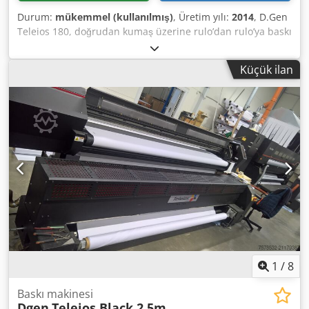
Durum:
mükemmel (kullanılmış)
, Üretim yılı:
2014
, D.Gen
Teleios 180, doğrudan kumaş üzerine rulo’dan rulo’ya baskı
için tasarlanmış endüstriyel bir dijital tekstil yazıcısıdır.
Dedpfx Aasyhna Hsfeck Makine, geniş format tekstil
Küçük ilan
üretimi, reklam tekstilleri, bayraklar, soft signage ve diğer
kumaş bazlı uygulamalar için uygundur. Yazıcı, üretim
ortamında sürekli çalışmaya uygun sağlam endüstriyel bir
tasarıma sahiptir. Yaklaşık 1,8 metreye kadar maksimum
baskı genişliği ile çok çeşitli tekstil malzemelerini destekler.
Rulo’dan rulo’ya sistem, kumaşın stabil taşınmasını ve
tutarlı baskı kalitesini garanti eder. Bu makine, üretim veya
özel tekstil projeleri için güvenilir bir dijital tekstil baskı
sistemi arayan firmalar için uygun bir çözümdür.
1
/
8
Baskı makinesi
Dgen
Teleios Black 2.5m