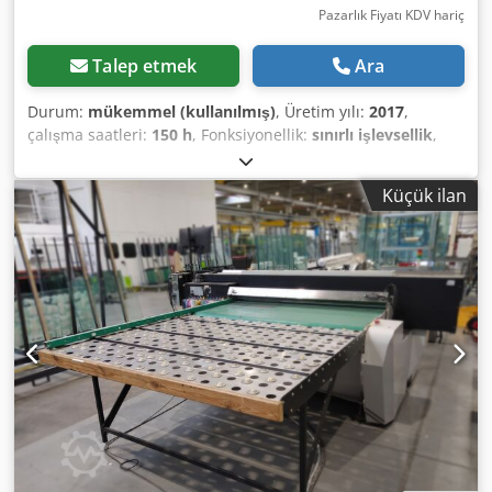
Pazarlık Fiyatı KDV hariç
Talep etmek
Ara
Durum:
mükemmel (kullanılmış)
, Üretim yılı:
2017
,
çalışma saatleri:
150 h
, Fonksiyonellik:
sınırlı işlevsellik
,
Toshiba baskı kafalı UV yazıcı Dcodpfx Aasw R Uxzofok
Baskı genişliği 180 cm
Küçük ilan