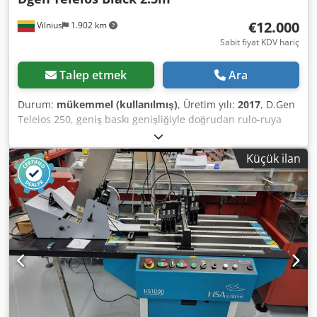
€12.000
Vilnius
1.902 km
Sabit fiyat KDV hariç
Talep etmek
Ara
Durum:
mükemmel (kullanılmış)
, Üretim yılı:
2017
, D.Gen
Teleios 250, geniş baskı genişliğiyle doğrudan rulo-ruya
baskı için tasarlanmış endüstriyel bir dijital tekstil
yazıcısıdır. Bu sağlam makine, reklam tekstilleri, afişler,
Küçük ilan
bayraklar, kumaş bazlı tabela ve diğer tekstil uygulamaları
dahil olmak üzere büyük formatlı tekstil üretimi için
uygundur. Dcsdpoyhm U Nofx Aafok Yazıcı, sürekli
endüstriyel çalışma için tasarlanmış olup çeşitli tekstil
malzemelerini destekler. Maksimum yaklaşık 2,5 metre
(250 cm) baskı genişliği sayesinde, geniş formatlarda
yüksek hacimli üretimi verimli şekilde gerçekleştirir. Rulo-
ruya sistemi, uzun baskı süreçlerinde stabil malzeme
beslemesi ve tutarlı baskı kalitesi sağlar. Bu makine,
üretim ortamlarında veya özel tekstil baskı projelerinde
güvenilir ve yüksek performanslı bir dijital tekstil baskı