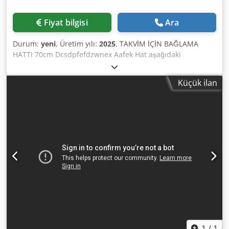
Fiyat bilgisi
Ara
Durum:
yeni
, Üretim yılı:
2025
, TAKVİM İÇİN BAĞLAMA
HATTI 70cm Dcsdpfefdzwnex Aafek Hat aşağıdaki
makinelerden oluşmaktadır; 1. MAGRAF DELME MAKINESI
EP-70 2. MAGRAF YARI OTOMATİK CİLTLEME MAKİNESİ AS-
Küçük ilan
70
1
/
1