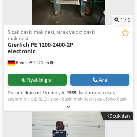
1
/
6
Sıcak baskı makinesi, sıcak yaldız baskı
makinesi
Gierlich
PE 1200-2400-2P
electronic
Bremen
2.570 km
Fiyat bilgisi
Ara
Durum:
ikinci el
, Üretim yılı:
1989
, İyi durumda olan,
sağlam bir GIERLICH sıcak baskı makinesi (sıcak folyo baskı
makinesi) satılıktır. Teknik özellikler: Dedpjzi U Thefx Aafsck
Marka: GIERLICH Tip: PE 1200-2400-2P electronic Üretim
Küçük ilan
yılı: 1989 Makine, önceden anlaşma koşuluyla, Solingen
yakınlarında incelenebilir. Satış, makinenin mevcut
bulunduğu yerden yapılacaktır. Ön satış hakkı saklıdır.