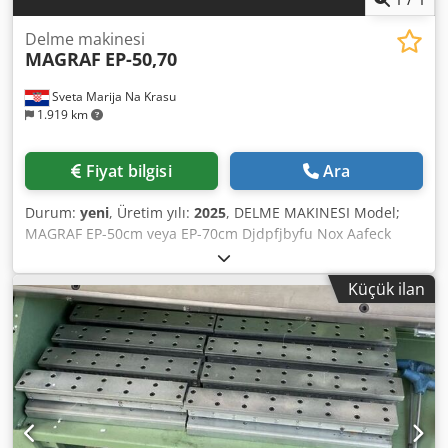
Delme makinesi
MAGRAF
EP-50,70
Sveta Marija Na Krasu
1.919 km
Fiyat bilgisi
Ara
Durum:
yeni
, Üretim yılı:
2025
, DELME MAKINESI Model;
MAGRAF EP-50cm veya EP-70cm Djdpfjbyfu Nox Aafeck
Delme, çentikleme ve perforasyon için değiştirilebilir
aletler Maksimum delme uzunlukları 500,700mm Güç 1,1
Küçük ilan
kW