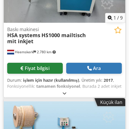
sistemi arayan firmalar için ideal bir çözümdür.
1
/
9
Baskı makinesi
HSA systems
HS1000 mailtisch
mit inkjet
Heemskerk
2.780 km
Fiyat bilgisi
Ara
Durum:
işlem için hazır (kullanılmış)
, Üretim yılı:
2017
,
Fonksiyonellik:
tamamen fonksiyonel
, Burada 2 adet inkjet
kafalı HSA Systems HS1000 vakumlu posta masası mevcut.
2017 model olmasına rağmen bu makine bir teşhir
Küçük ilan
ürünüydü, bu yüzden neredeyse hiç kullanılmamıştır.
Hiçbir zaman gerçek üretimde çalışmamıştır. Dsdpsy R
Dhaofx Aafock V1000 sürtünmeli besleyici, TIPC15
dokunmatik ekran ve 2 baskı kafası ile komple – biri 3
kartuşlu, diğeri ise 2 kartuşlu – yüksek hızda kolayca