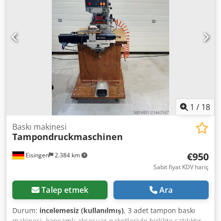
_____ Genel satış şartlarımız geçerlidir; ayrıca, satıcı, yazım
veya veri iletim hatalarından sorumlu değildir. Bilgiler ve
resimler, sahibi tarafından bize sağlanmış ve yayınlanması
için onaylanmıştır. Sunulan ürünlerin görünümü, yaşına ve
gösterilen resimlere uygundur. Sunulan ürünlerin teknik
durumu ve aşınma payı, yaşına göredir. Kullanılmış
makineler yalnızca ticari amaçla faaliyet gösteren
işletmelere ve herhangi bir garanti olmaksızın
satılmaktadır.
1
/
18
Baskı makinesi
Tampondruckmaschinen
€950
Eisingen
2.384 km
Sabit fiyat KDV hariç
Talep etmek
Ara
Durum:
incelemesiz (kullanılmış)
, 3 adet tampon baskı
makinesi, kapsamlı aksesuar paketleriyle birlikte satılıktır