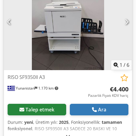
1 x çalışma masası + Rakle) 3. Baskı için YAZILIM CD’si 4.
Kablolar 5. Kullanım kılavuzu
1
/
6
RISO SF9350II A3
€4.400
Yunanistan
1.170 km
Pazarlık Fiyatı KDV hariç
Talep etmek
Ara
Durum:
yeni
, Üretim yılı:
2025
, Fonksiyonellik:
tamamen
fonksiyonel
, RISO SF9350II A3 SADECE 20 BASKI VE 10
MASTER USB + AĞ BAĞLANTISI KUTUSUNDA YENİ İÇİNDE