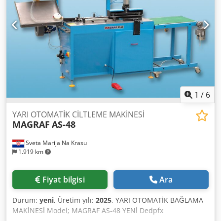
zarflama ve kağıt baskısı yapılabilir.
1
/
6
YARI OTOMATİK CİLTLEME MAKİNESİ
MAGRAF
AS-48
Sveta Marija Na Krasu
1.919 km
Fiyat bilgisi
Ara
Durum:
yeni
, Üretim yılı:
2025
, YARI OTOMATİK BAĞLAMA
MAKİNESİ Model; MAGRAF AS-48 YENİ Dedpfx
Aobyhgwsafeck Boyut değiştirmeye gerek kalmadan 11