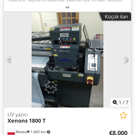
Dsdpfxsyrut Uo Aafock Üç adet tampon baskı makinesi
satışa sunulmuştur. Tüm makineler tamamen çalışır
Küçük ilan
durumdadır. Sadece kendi baskı kalıplarınıza göre
ayarlanması gerekmektedir. Pakete dahil olanlar: - En az
200 adet yeni ve hiç kullanılmamış baskı tamponu - Yeni,
asit ile oyulmuş baskı plakaları (kullanılmamış) - Diğer
aksesuarlar Tüm makineler teknik olarak kusursuzdur ve
ilgili baskı kalıplarına göre ayarlandıktan hemen sonra
kullanım için hazırdır. Tercihim, tüm ekipmanların bir
bütün halinde toplu olarak alınması yönündedir.
Tamponların değeri hakkında: Bir baskı tamponunun birim
fiyatı modeline göre 35–45 € arasındadır. Sadece tampon
stoğu bile birkaç bin Euro değerindedir. İlgilenenler veya
sorusu olanlar benimle iletişime geçebilir. Tüm
makinelerin videoları elimde mevcut! Bana doğrudan teklif
sunabilirsiniz.
1
/
7
UV yazıcı
Xenons
1800 T
€8.000
Mielec
1.665 km