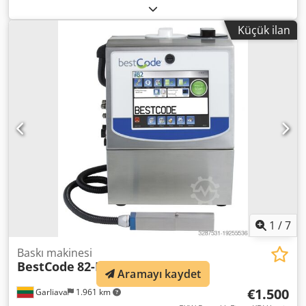
Aafsck
Küçük ilan
1
/
7
Baskı makinesi
BestCode
82-M-1-EU-75u
Aramayı kaydet
€1.500
Garliava
1.961 km