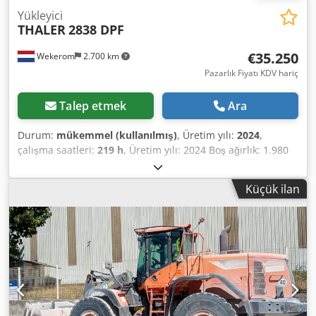
Yükleyici
THALER
2838 DPF
€35.250
Wekerom
2.700 km
Pazarlık Fiyatı KDV hariç
Talep etmek
Ara
Durum:
mükemmel (kullanılmış)
, Üretim yılı:
2024
,
çalışma saatleri:
219 h
, Üretim yılı: 2024 Boş ağırlık: 1.980
kg CE işareti: evet Teknik durumu: çok iyi Görsel durumu:
çok iyi Chodpfxjzhaftj Aqloa
Küçük ilan