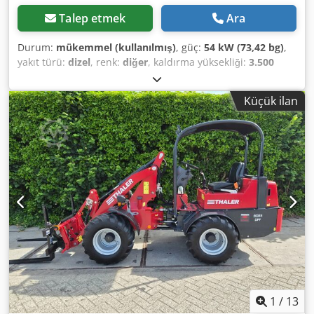
Talep etmek
Ara
Durum:
mükemmel (kullanılmış)
, güç:
54 kW (73,42 bg)
,
yakıt türü:
dizel
, renk:
diğer
, kaldırma yüksekliği:
3.500
mm
, Üretim yılı:
2022
, çalışma saatleri:
212 h
, Teknik
Bilgiler Direksiyon: Emniyet Motor tipi: Kubota V3307-CR-T-
Küçük ilan
EW03 Ölçüler Boyutlar (U x G x Y): 417 x 146 x 252 cm
Ağırlıklar Boş ağırlık: 5.000 kg Yük kapasitesi: 1.360 kg
toplam ağırlık: 6.360 kg Fonksiyonel Kaldırma kapasitesi:
2.800 kg Hızlı değiştirme sistemi: Evet CE işareti: evet
Durum Teknik durumu: çok iyi Görsel durumu: çok iyi = Ek
Seçenekler ve Donanımlar = - 3. hidrolik devre - Çalışma
lambaları Chedpfx Aezili Toqlsa - Üfleyici - Hidrolik hızlı
değiştirici - Çamurluklar - Palet çatalları - Radyo = Notlar =
Aktarma organı Düzey (Tier): Stage V / Tier V Genel Üretim
ülkesi: Hollanda Durum CE tipi: CE Römork bağlantısı, palet
çatalları, toplama hazneli hidrolik süpürge ve 4'ü 1 arada
açılır-kapanır kepçe, ek valf
1
/
13