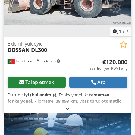
1
/
7
Eklemli yükleyici
DOSSAN
DL300
€120.000
Gondemaria
3.741 km
Pazarlık Fiyatı KDV hariç
Talep etmek
Ara
Durum:
iyi (kullanılmış)
, Fonksiyonellik:
tamamen
fonksiyonel
, kilometre:
28.093 km
, vites türü:
otomatik
,
yakıt türü:
dizel
, saatlik yakıt tüketimi:
15 l/s
, yakıt deposu
kapasitesi:
330 l
, renk:
turuncu
, toplam ağırlık:
18.865 kg
,
boş ağırlık:
18.865 kg
, işletme ağırlığı:
18.865 kg
, azami yük
ağırlığı:
6.000 kg
, kaldırma gücü:
10 kg/m
, kaldırma
yüksekliği:
4.000 mm
, lastik boyutu:
23.5R25
, lastik