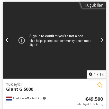
Küçük ilan
1
/
15
Yükleyici
Giant
G 5000
€49.500
Apeldoorn
2.688 km
Sabit fiyat KDV hariç