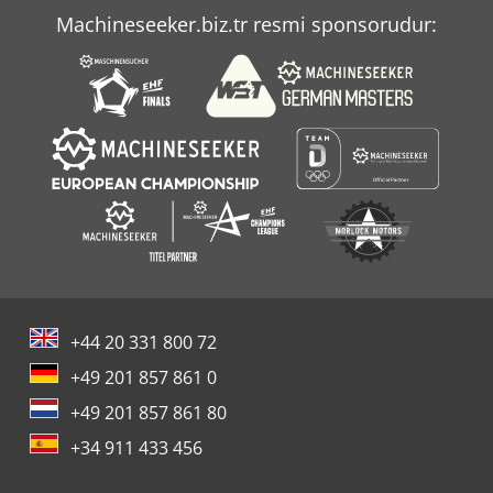
Machineseeker.biz.tr resmi sponsorudur:
+44 20 331 800 72
+49 201 857 861 0
+49 201 857 861 80
+34 911 433 456