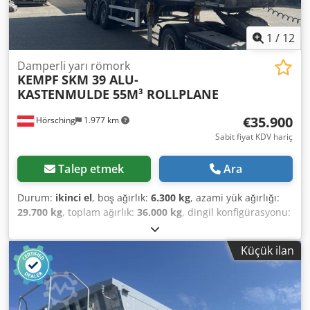
1
/
12
Damperli yarı römork
KEMPF
SKM 39 ALU-
KASTENMULDE 55M³ ROLLPLANE
€35.900
Hörsching
1.977 km
Sabit fiyat KDV hariç
Talep etmek
Ara
Durum:
ikinci el
, boş ağırlık:
6.300 kg
, azami yük ağırlığı:
29.700 kg
, toplam ağırlık:
36.000 kg
, dingil konfigürasyonu:
3 dingil
, ilk tescil:
12/2023
, yükleme alanı hacmi:
55 m³
,
süspansiyon:
hava
, Donanım:
ABS
, KEMPF Büyük Hacimli
Küçük ilan
Damperli Kasa, 55 m³ * Rulo branda * Ayakta durma
platformu * Jost akslar, disk frenli * 1. aks kaldırma özelliği
* Alüminyum kasa * Taban kalınlığı 7 mm * Duvar kalınlığı
4 mm * 10.500 x 2.430 x 2.200 mm * Destek ayakları * 1