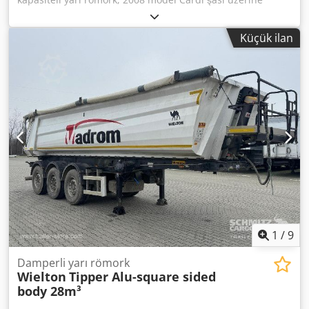
monte edilmiştir. Üzerinde 2013 model Merker marka
devrilir kasalı tank, branda ve 30900 kg taşıma kapasitesi
Küçük ilan
bulunmaktadır. Ayrıca pnömatik süspansiyon ve ABS
sistemi mevcuttur. Not: Araç açıklaması genel bir
bilgilendirme amaçlıdır ve hatalar veya yanlışlıklar
içerebilir. Bu nedenle, verilerin doğruluğunu teyit etmek
için lütfen bizimle iletişime geçiniz. Crsdszrn Hgopfx Amgsf
1
/
9
Damperli yarı römork
Wielton
Tipper Alu-square sided
body 28m³