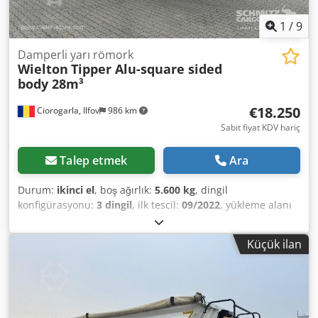
1
/
9
Damperli yarı römork
Wielton
Tipper Alu-square sided
body 28m³
€18.250
Ciorogarla, Ilfov
986 km
Sabit fiyat KDV hariç
Talep etmek
Ara
Durum:
ikinci el
, boş ağırlık:
5.600 kg
, dingil
konfigürasyonu:
3 dingil
, ilk tescil:
09/2022
, yükleme alanı
hacmi:
28 m³
, lastik boyutu:
385/65 R22,5
, Üretim yılı:
2022
,
Boş ağırlık: 5600 kg, Lastik ebadı: 385/65 R22.5, Yükleme
Küçük ilan
alanı hacmi: 28 m³, 1. aks: , 2. aks: , 3. aks: , Ön
kaldırılabilir aks. Web sitemizde bulunan tüm araçların
genel görünümünü bulabilirsiniz. Finansman mı gerekiyor?
Bireysel finansman çözümleri, tam hizmet sözleşmeleri ve
telematik hizmetler sunuyoruz. Size kişisel olarak