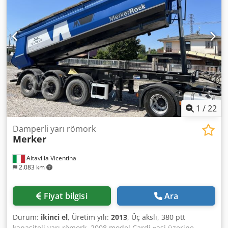
Air / Air | Walls and floor made of Hardox 450 | LED work
lights | Foldable rear underrun protection | Internal
dimensions: | Length: approx. 11,000 mm | Width: approx.
2,430 mm | Height: approx. 2,280 mm | Capacity: 60 m³ |
Unladen weight: Crjdpfx Amowwld Ajgjf
1
/
22
Damperli yarı römork
Merker
Altavilla Vicentina
2.083 km
Fiyat bilgisi
Ara
Durum:
ikinci el
, Üretim yılı:
2013
, Üç akslı, 380 ptt
kapasiteli yarı römork, 2008 model Cardi şasi üzerine