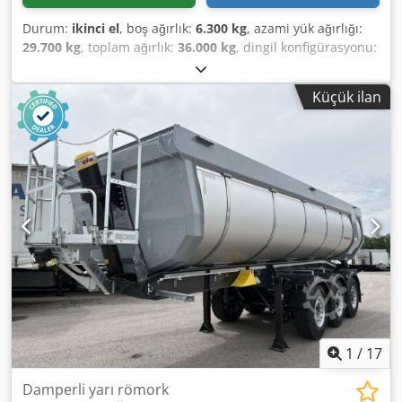
Durum:
ikinci el
, boş ağırlık:
6.300 kg
, azami yük ağırlığı:
29.700 kg
, toplam ağırlık:
36.000 kg
, dingil konfigürasyonu:
3 dingil
, ilk tescil:
06/2024
, yükleme alanı uzunluğu:
10.500
mm
, yükleme alanı hacmi:
55 m³
, süspansiyon:
hava
, lastik
Küçük ilan
boyutu:
385/65 R22,5
, Donanım:
ABS
, | KEMPF large
volume tipper 55 m³ | Rolling tarp, standing platform |
Jost axles with disc brakes | 1st axle liftable | Aluminium
body | Drop supports | 1x toolbox | Combination tailgate |
Day registration | Subject to errors, input mistakes, and
prior sale. Crjdpfozrgylex Amgef
1
/
17
Damperli yarı römork