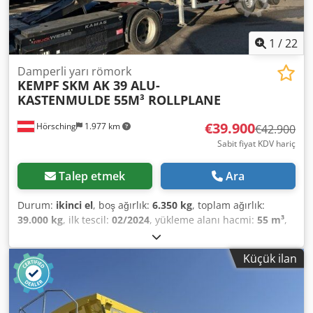
1
/
22
Damperli yarı römork
KEMPF
SKM AK 39 ALU-
KASTENMULDE 55M³ ROLLPLANE
€39.900
Hörsching
1.977 km
€42.900
Sabit fiyat KDV hariç
Talep etmek
Ara
Durum:
ikinci el
, boş ağırlık:
6.350 kg
, toplam ağırlık:
39.000 kg
, ilk tescil:
02/2024
, yükleme alanı hacmi:
55 m³
,
süspansiyon:
hava
, Donanım:
ABS
, | KEMPF büyük hacimli
kasa 55m³ | Rulo brandası, ayakta durma platformu | Jost
Küçük ilan
akslar disk frenli | 1. aks kaldırılabilir | Alüminyum kasa |
Düşme destekleri | 1x alet kutusu | Kombine kapak | Hata,
giriş hatası ve ön satış hakkı saklıdır. Crsdpfx Ajxtp Eajmgof