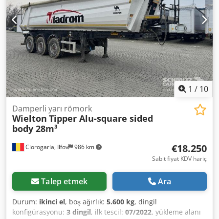
danışmanlık yapmaktan memnuniyet duyarız. Cjdpfx
Ajycmazomgerf
1
/
10
Damperli yarı römork
Wielton
Tipper Alu-square sided
body 28m³
€18.250
Ciorogarla, Ilfov
986 km
Sabit fiyat KDV hariç
Talep etmek
Ara
Durum:
ikinci el
, boş ağırlık:
5.600 kg
, dingil
konfigürasyonu:
3 dingil
, ilk tescil:
07/2022
, yükleme alanı