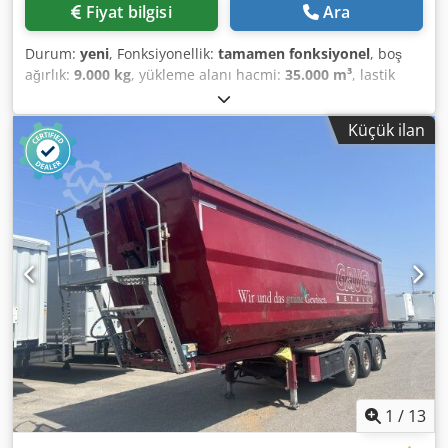
Fiyat bilgisi
Ara
Durum:
yeni
, Fonksiyonellik:
tamamen fonksiyonel
, boş
ağırlık:
9.000 kg
, yükleme alanı hacmi:
35.000 m³
, lastik
boyutu:
385 /65 R22,5
, Üretim yılı:
2026
, işletme ağırlığı:
60.000 kg
, şasi üreticisi:
Lider
, Donanım:
ABS
, 2025 TİPPER
Küçük ilan
SEMİ TRAİLER Lider Trailer for Heavy-Duty Trailers High
Quality and Durability Manufacturing EU Standards One-
year warranty for manufacturing defects Crjdpfjrcb N Eex
Amgef Double Line Brake Systems or EBS Systems
Customer Requested Colour. 2026 Production.
1
/
13