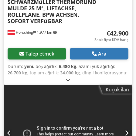
SCHWARZMüLLER
THERMORUND
MULDE 25 M³, LIFTACHSE,
ROLLPLANE, BPW ACHSEN,
SOFORT VERFüGBAR
€42.900
Hörsching
1.977 km
Sabit fiyat KDV hariç
Talep etmek
Ara
Durum:
yeni
, boş ağırlık:
6.480 kg
, azami yük ağırlığı:
26.700 kg
, toplam ağırlık:
34.000 kg
, dingil konfigürasyonu:
3 dingil
, yükleme alanı hacmi:
25 m³
, süspansiyon:
hava
,
lastik boyutu:
385/65 R 22,5
, lastik durumu:
100 yüzde
,
Küçük ilan
Donanım:
ABS
, | Schwarzmüller K-Serisi 3 Dingilli Termo
Damper | Hacim: yaklaşık 25m³ | ABS / EBS | 9 ton BPW
akslar, disk frenli | Tam hava süspansiyonu | Dışta kapak |
Lastikler: 385/65 R 22,5 | Termo yuvarlak damper | Ön
platform | Boş ağırlık: 6480 kilogram | Kayar brandası |
Hatalar, yazım hataları ve ön satış hakkı saklıdır. Codozpx
Upspfx Amgsrf