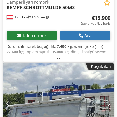
Damperli yarı römork
KEMPF
SCHROTTMULDE 50M3
€15.900
Hörsching
1.977 km
Sabit fiyat KDV hariç
Talep etmek
Ara
Durum:
ikinci el
, boş ağırlık:
7.400 kg
, azami yük ağırlığı:
27.600 kg
, toplam ağırlık:
35.000 kg
, dingil konfigürasyonu:
3 dingil
, ilk tescil:
05/2012
, yükleme alanı hacmi:
50 m³
,
süspansiyon:
hava
, Donanım:
ABS
, | KEMPF Hurda
Küçük ilan
Konteyneri | Yaklaşık 50 m³ | | Disk frenli BPW akslar | 1.
aks kaldırılabilir | | Alüminyum jantlar | 2 adet alet kutusu
| 5800 kg boş ağırlık | 33200 kg taşıma kapasitesi | Hata,
veri giriş hatası ve ön satış saklıdır. Crsdpfozr I Ttjx Amgsf