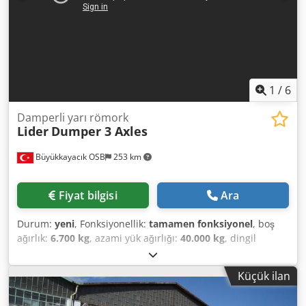
1
/
6
Damperli yarı römork
Lider
Dumper 3 Axles
Büyükkayacık OSB
253 km
Fiyat bilgisi
Ara
Durum:
yeni
, Fonksiyonellik:
tamamen fonksiyonel
, boş
ağırlık:
6.700 kg
, azami yük ağırlığı:
40.000 kg
, dingil
konfigürasyonu:
3 dingil
, yükleme alanı hacmi:
28.000 m³
,
süspansiyon:
hava
, lastik boyutu:
385 /65 R22,5
, renk:
gri
,
Küçük ilan
Üretim yılı:
2026
, Donanım:
ABS
, DUMPER SEMI-TRAILER
Lider Trailer for Heavy-Duty Trailers High Quality and