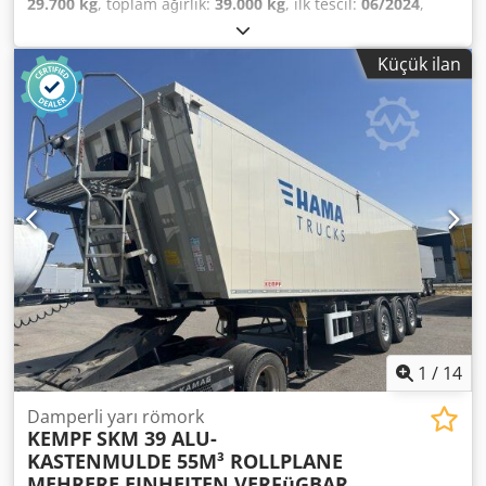
29.700 kg
, toplam ağırlık:
39.000 kg
, ilk tescil:
06/2024
,
yükleme alanı hacmi:
55 m³
, Donanım:
ABS
, KEMPF Büyük
Hacimli Damperli Kasa, 55 m³ kapasiteli, açılır-kapanır
Küçük ilan
brandalı, Jost akslı, disk frenli, ilk aksı kaldırılabilen,
alüminyum tabanlı (7 mm), 4 mm kalınlığında duvarlara
sahip, 10.500 x 2.430 x 2.200 mm ölçülerinde, düşme
destekli, 1 adet alet kutulu, kombine kapaklı, 10.500 x 2.430
x 2.200 mm ölçülerinde. Crsdezrig Uepfx Amgjf
1
/
14
Damperli yarı römork
KEMPF
SKM 39 ALU-
KASTENMULDE 55M³ ROLLPLANE
MEHRERE EINHEITEN VERFüGBAR