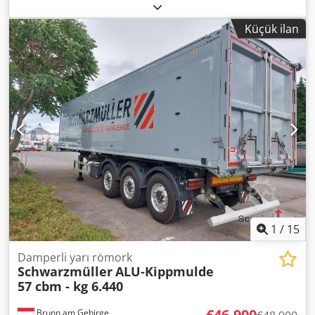
hacmi:
28 m³
, lastik boyutu:
385/65 R22,5
, renk:
beyaz
,
Üretim yılı:
2022
, Boş ağırlık: 5600 kg, Lastik ebadı: 385/65
Küçük ilan
R22.5, Yükleme alanı hacmi: 28 m³, 1. aks: , 2. aks: , 3. aks: ,
Ön kaldırılabilir aks, Web sitemizde mevcut tüm araçların
genel bir görünümünü bulabilirsiniz. Finansmana mı
ihtiyacınız var? Bireysel finansman çözümleri, tam servis
sözleşmeleri ve telematik hizmetler sunuyoruz. Size kişisel
olarak danışmanlık yapmaktan memnuniyet duyarız.
Crsdpfx Amjycma Uogsf
1
/
15
Damperli yarı römork
Schwarzmüller
ALU-Kippmulde
57 cbm - kg 6.440
€46.900
Brunn am Gebirge