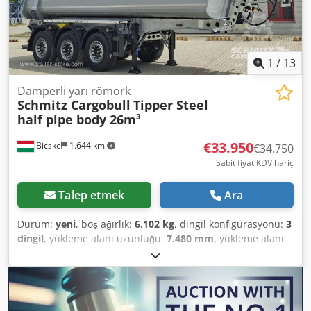
1
/
13
Damperli yarı römork
Schmitz Cargobull
Tipper Steel
half pipe body 26m³
€33.950
Bicske
1.644 km
€34.750
Sabit fiyat KDV hariç
Talep etmek
Ara
Durum:
yeni
, boş ağırlık:
6.102 kg
, dingil konfigürasyonu:
3
dingil
, yükleme alanı uzunluğu:
7.480 mm
, yükleme alanı
genişliği:
2.354 mm
, yükleme alanı yüksekliği:
1.560 mm
,
yükleme alanı hacmi:
26 m³
, süspansiyon:
hava
, lastik
boyutu:
385/65 R22,5
, Üretim yılı:
2026
, Donanım:
ABS
, Boş
ağırlık: 6102 kg, Yükleme alanı (U G Y): 7.480 mm x 2.354