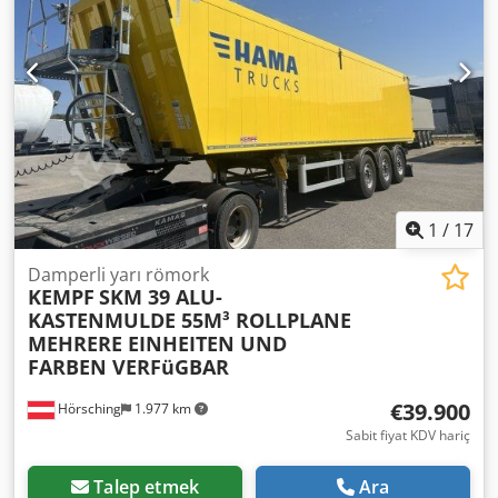
1
/
17
Damperli yarı römork
KEMPF
SKM 39 ALU-
KASTENMULDE 55M³ ROLLPLANE
MEHRERE EINHEITEN UND
FARBEN VERFüGBAR
€39.900
Hörsching
1.977 km
Sabit fiyat KDV hariç
Talep etmek
Ara