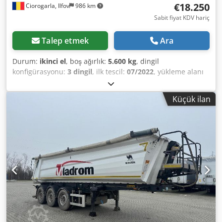
€18.250
Ciorogarla, Ilfov
986 km
Sabit fiyat KDV hariç
Talep etmek
Ara
Durum:
ikinci el
, boş ağırlık:
5.600 kg
, dingil
konfigürasyonu:
3 dingil
, ilk tescil:
07/2022
, yükleme alanı
hacmi:
28 m³
, lastik boyutu:
385/65 R22,5
, renk:
beyaz
,
Üretim yılı:
2022
, Boş ağırlık: 5600 kg, Lastik ebadı: 385/65
Küçük ilan
R22.5, Yükleme alanı hacmi: 28 m³, 1. dingil: , 2. dingil: , 3.
dingil: , Ön kaldırma dingili, Web sitemizde bulunan tüm
araçların bir özetini inceleyebilirsiniz. Finansman mı
gerekiyor? Size özel finansman çözümleri, tam servis
sözleşmeleri ve telematik hizmetler sunuyoruz. Size kişisel
olarak danışmanlık yapmaktan memnuniyet duyarız.
Cedpfxeycmane Amgorf