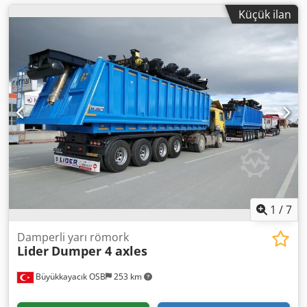
Küçük ilan
1
/
7
Damperli yarı römork
Lider
Dumper 4 axles
Büyükkayacık OSB
253 km