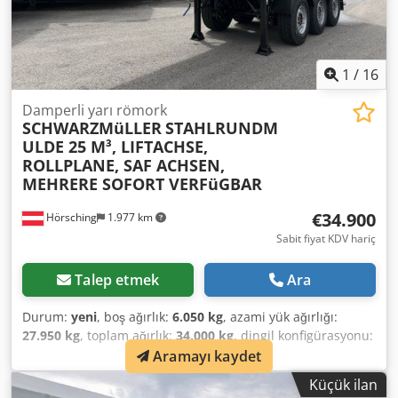
1
/
16
Damperli yarı römork
SCHWARZMüLLER
STAHLRUNDM
ULDE 25 M³, LIFTACHSE,
ROLLPLANE, SAF ACHSEN,
MEHRERE SOFORT VERFüGBAR
€34.900
Hörsching
1.977 km
Sabit fiyat KDV hariç
Talep etmek
Ara
Durum:
yeni
, boş ağırlık:
6.050 kg
, azami yük ağırlığı:
27.950 kg
, toplam ağırlık:
34.000 kg
, dingil konfigürasyonu:
3 dingil
, yükleme alanı hacmi:
25 m³
, süspansiyon:
hava
,
Aramayı kaydet
lastik boyutu:
385/65 R 22,5
, lastik durumu:
100 yüzde
,
Küçük ilan
Donanım:
ABS
, | Schwarzmüller K Serisi 3 Akslı Çelik