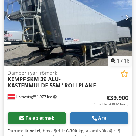
adet alet kutusu * Kombine kapak * 10.500 x 2.430 x 2.200
mm Crsdpszrig Iofx Amgof
1
/
16
Damperli yarı römork
KEMPF
SKM 39 ALU-
KASTENMULDE 55M³ ROLLPLANE
€39.900
Hörsching
1.977 km
Sabit fiyat KDV hariç
Talep etmek
Ara
Durum:
ikinci el
, boş ağırlık:
6.300 kg
, azami yük ağırlığı: