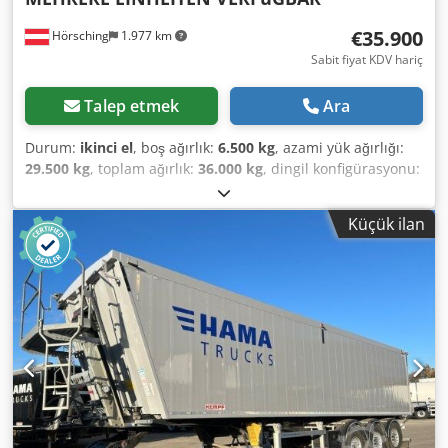
€35.900
Hörsching
1.977 km
Sabit fiyat KDV hariç
Talep etmek
Ara
Durum:
ikinci el
, boş ağırlık:
6.500 kg
, azami yük ağırlığı:
29.500 kg
, toplam ağırlık:
36.000 kg
, dingil konfigürasyonu:
3 dingil
, ilk tescil:
11/2023
, yükleme alanı hacmi:
55 m³
,
süspansiyon:
hava
, Donanım:
ABS
, | KEMPF large volume
Küçük ilan
tipper 55 m³ | Rolling tarp, standing platform | Jost axles
with disc brakes | 1st axle liftable | Aluminium body |
Drop supports | 1x toolbox | Combination tailgate | Day
registration | Subject to errors, input mistakes, and prior
sale. Crodezrgyrepfx Amgef