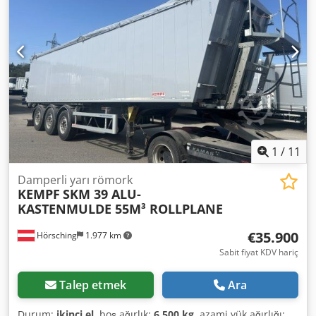
süspansiyon, Arka alt koruma, Ön kalkar dingil, Devirme
hidrolik sistemi, Elektronik fren sistemi (EBS), Sarkaç kapak,
Sızdırmaz kasa (çamur sızdırmaz), Açılır tavan brandası,
Hidrolik silindir (düşük basınç): Hyva, 170 bar, 1x15 ve 2x7
pinli priz, Sıçrama önleyici sistem, Hafif alaşım jantlar:
Alcoa jantlar. Tüm araçlarımızın genel bir incelemesini
web sitemizde bulabilirsiniz. Finansman mı gerekli?
Bireysel finansman çözümleri, tam kapsamlı servis
sözleşmeleri ve telematik hizmetler sunuyoruz. Size
şahsen danışmanlık yapmaktan memnuniyet duyarız.
1
/
11
Crsdpfx Amjzh Rviogjf
Damperli yarı römork
KEMPF
SKM 39 ALU-
KASTENMULDE 55M³ ROLLPLANE
€35.900
Hörsching
1.977 km
Sabit fiyat KDV hariç
Talep etmek
Ara
Durum:
ikinci el
, boş ağırlık:
6.500 kg
, azami yük ağırlığı: