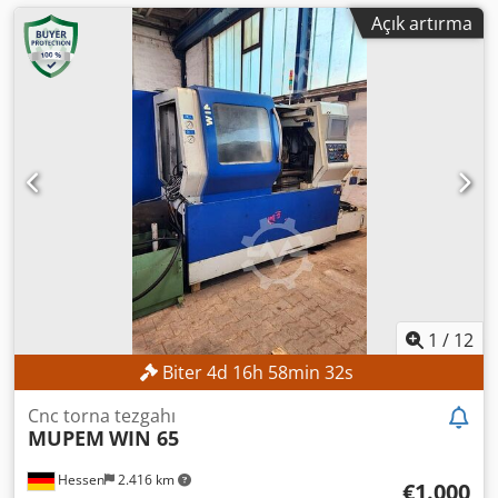
Açık artırma
1
/
12
Biter
4
d
16
h
58
min
30
s
Cnc torna tezgahı
MUPEM
WIN 65
Hessen
2.416 km
€1.000