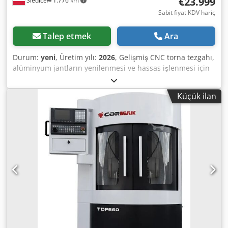
€23.999
Siedlce
1.776 km
Sabit fiyat KDV hariç
Talep etmek
Ara
Durum:
yeni
, Üretim yılı:
2026
, Gelişmiş CNC torna tezgahı,
alüminyum jantların yenilenmesi ve hassas işlenmesi için
vazgeçilmez bir araçtır. Bu cihaz, yüzeylerin profesyonel
şekilde işlenmesini, hasarların giderilmesini ve jantlara
Küçük ilan
yeni bir görünüm kazandırmayı sağlar. Torna tezgahı, hızlı
işleme döngülerinin programlanmasına izin veren ve aynı
zamanda mükemmel tekrarlanabilirlik ve işlenen yüzeyde
yüksek kalite sağlayan gelişmiş bir CNC kontrol sistemi ile
donatılmıştır. Kompakt boyutları ve ergonomik tasarımı
sayesinde cihaz, çalışma alanına mükemmel şekilde uyum
sağlar. Alüminyum jantlarla çalışmak için verimli ve hassas
bir çözüm arayan profesyoneller için mükemmel bir
seçimdir. Teknik Özellikler YATAK ÜZERİNDEKİ MAKSİMUM
TORNA ÇAPI 710 mm MAKSİMUM JANT ÇAPI 28 inç MİL UCU
A2-6 MİL GEÇİŞİ 60 mm PENSESİ manuel, MAKSİMUM MİL
HIZI 1500 devir/dakika MOTOR GÜCÜ S1 4,5 kW Modeline