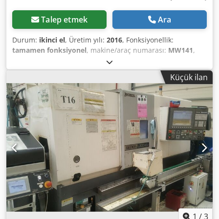
Talep etmek
Ara
Durum:
ikinci el
, Üretim yılı:
2016
, Fonksiyonellik:
tamamen fonksiyonel
, makine/araç numarası:
MW141
,
Caracteristici tehnice: Zona de lucru # Diametru maxim de
strunjire: 300 mm # Lungime maximă a piesei: 276 mm #
Küçük ilan
Cursă axă X: 250 mm / Viteză rapidă pe X: 24 m/min #
Cursă axă Z: 460 mm / Viteză rapidă pe Z: 24 m/min #
Cursă axă W: 520 mm / Viteză rapidă pe Z: 24 m/min Broșă
principală # Dimensiune nas broșă: A2-8 # Turație
maximă: stânga 3000 rpm # Putere la 100% ED: stânga - 15
kW / dreapta 7,5 kW # Diametru maxim pe batiu: 520 mm #
Precizie de indexare axă C: 0,001 [°] # Capacitate bară:
broșă stânga - 80 mm / broșă dreapta - 53 mm Codpfx
Ajxxifkeh Rerf Broșă contrarotativă: # Turație broșă: 6000
[rpm] # Diametru maxim bară: 53 [mm] # Precizie de
indexare axă C: 0,001 [°] # Cursă: 520 [mm] Portsculă cu
scule acționate # Interfață scule: interfață Okuma # Număr
poziții: portcuțit pe disc cu 12 poziții inferioare, toate
pozițiile acționate # Viteză maximă: 4500 rpm, Putere
1
/
3