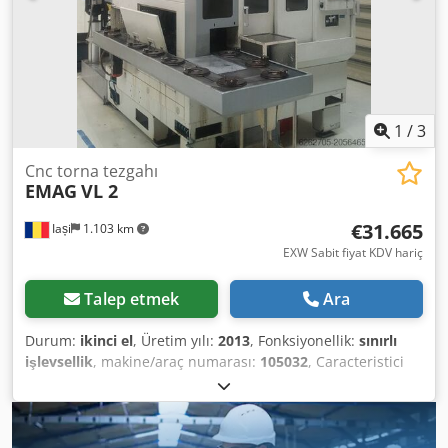
1
/
3
Cnc torna tezgahı
EMAG
VL 2
€31.665
Iași
1.103 km
EXW Sabit fiyat KDV hariç
Talep etmek
Ara
Durum:
ikinci el
, Üretim yılı:
2013
, Fonksiyonellik:
sınırlı
işlevsellik
, makine/araç numarası:
105032
, Caracteristici
tehnice: Zonă de lucru # Diametrul maxim al plăcii de
prindere: 160 mm # Diametrul maxim de strunjire: 160
mm # Diametrul maxim de prelucrare: 100 mm #
Lungimea maximă a piesei de prelucrat: 150 mm # Cursă