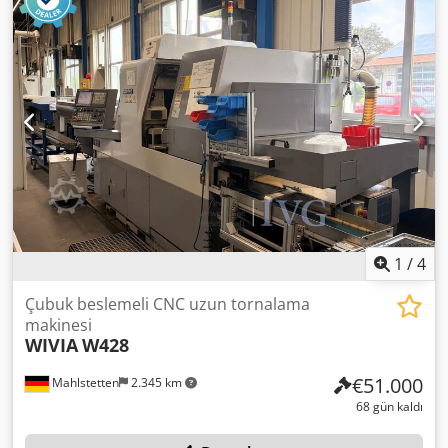
1
/
4
Çubuk beslemeli CNC uzun tornalama
makinesi
WIVIA
W428
€51.000
Mahlstetten
2.345 km
68 gün kaldı