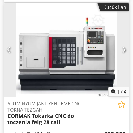
özelliklerini ekteki PDF dosyasında bulabilirsiniz. Tornalar,
Küçük ilan
özellikle nişan yüzükleri ve bileziklerin işlenmesi için özel
olarak tasarlanmıştır. İç ve dış tornalama işlemlerinin iki
farklı makinede yapılması, yüksek bir üretim verimliliği
sağlar. Gerekli tüm tornalama işlemleri (düz yüzey
işlemesi, yuvarlatma, yan yüzey işlemesi ve pah kırma),
makinelerde herhangi bir değişiklik veya yeniden
düzenleme yapmadan ardışık olarak gerçekleştirilebilir.
Teknik özellikler: TLI 10 Parametre Değer Motor 0,55 kW,
elektrikli frenli Güç kaynağı 380 V / 50 Hz Csdpfey S Sz Rsx
Ah Rerf Devir kontrolü potansiyometre Devir aralığı 0–1400
dev/dak Boyutlar 100 × 70 × 130 cm Ağırlık 170–190 kg
1
/
4
ALÜMİNYUM JANT YENİLEME CNC
TORNA TEZGAHI
CORMAK
Tokarka CNC do
toczenia felg 28 calI