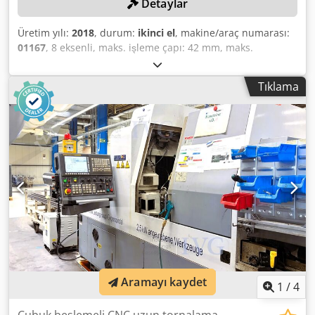
Detaylar
Üretim yılı:
2018
, durum:
ikinci el
, makine/araç numarası:
01167
, 8 eksenli, maks. işleme çapı: 42 mm, maks.
tornalama uzunluğu: 300 mm, FANUC Series 32i-Model B
kontrol ünitesi, konveyör bandı, talaş taşıma sistemi, sol
Tıklama
taraftaki çubuk yükleme sistemi BARLOAD Vito, üretim yılı:
2018, seri numarası: 22181650, filtre ve soğutma ünitesi,
aletler hariç. Crsdpfx Ahozqy Ugj Rof
Aramayı kaydet
1
/
4