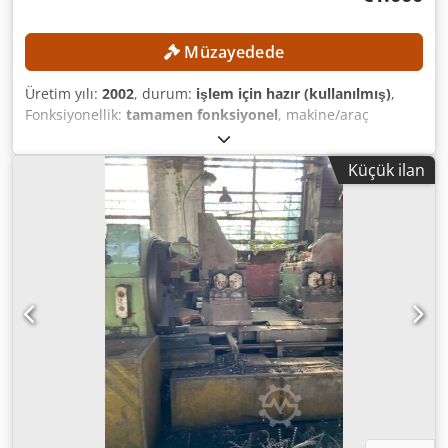
Müzayedede
Üretim yılı:
2002
, durum:
işlem için hazır (kullanılmış)
,
Fonksiyonellik:
tamamen fonksiyonel
, makine/araç
numarası:
211 S
, Asgari fiyat yok – en yüksek teklife
garantili satış! TEKNİK ÖZELLİKLER Mili deliği maks.: 65 mm
Küçük ilan
Ön mil yatağı çapı: 110 / 150 mm Pens sistemi: 60 mm'ye
kadar HAINBUCH pens sistemi: 65 mm'ye kadar Ana mil Mil
devri maks.: 3.000 dev/dak Ana mil motoru gücü: 11 / 15
kW Ana taret Takım yuvası sayısı: 8 Takım tutucu: VDI 30
Maks. çalışma stroku Z ekseni: 50 mm Hızlı hareket hızı: 15
m/dak İtme kuvveti: 6.790 N Ek alt taret Takım yuvası sayısı:
8 Takım tutucu: VDI 20 Çapraz kızak Yatay kızak sayısı: 2
Çalışma stroku X1/X2 ekseni maks.: 70 mm Çalışma stroku
Z1 ekseni maks.: 230 mm İtme kuvveti X1/X2 ekseni: 50
bar'da 8.000 N Dikey kızak Dikey kızak sayısı: 2 Çalışma
stroku X3/X4 ekseni maks.: 70 mm Manuel uzunluk ayarı:
50 mm Hızlı hareket hızı: 15 m/dak İtme kuvveti X1/X2
ekseni: 50 bar'da 8.000 N Crjdpfszpximex Ah Rof MAKİNE