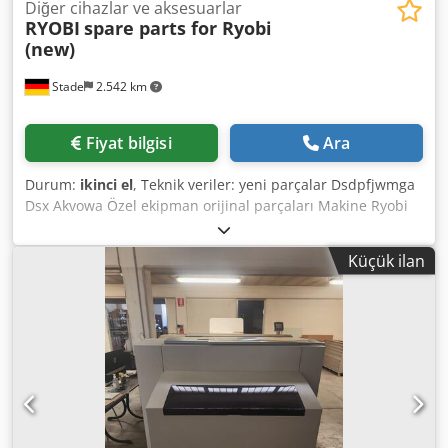
Diğer cihazlar ve aksesuarlar
RYOBI
spare parts for Ryobi
(new)
Stade
2.542 km
Fiyat bilgisi
Ara
Durum:
ikinci el
, Teknik veriler: yeni parçalar Dsdpfjwmga
Dsx Akvowa Özel ekipman orijinal parçaları Makine Ryobi
mm Tüm ofset baskı makineleri için yeni ve orijinal Ryobi
parçalarının büyük stoğu Sadece yedek parça numarası ve
Küçük ilan
makinenin modelini sor Büyük indirim mümkün!