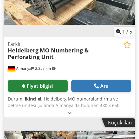
1
/
5
Farklı
Heidelberg
MO Numbering &
Perforating Unit
Almanya
2.357 km
Fiyat bilgisi
Ara
Durum:
ikinci el
, Heidelberg MO numaralandırma ve
delme ünitesi şu anda Almanya'da bulunan 480 x 650
mm'lik bir makinedir. 1 adet mürekkepleme ünitesi, 2 adet
lineer delme kolu, 2 adet montaj halkası ve 1 adet
Küçük ilan
numaralandırma şaftı ile donatılmıştır. Biçim: 480 x 650
mm Teçhizat: Dwedovfxqgepfx Akvja 1 x mürekkep ünitesi
1 x numaralandırma dalgası 2 x montaj halkası 2 x