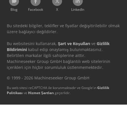
Blog
Facebook
X
LinkedIn
Bu sitedeki bilgiler, teklifler ve fiyatlar değişitirilebilir olmak
üzere bağlayıcı değildirler.
Bu websitesini kullanarak,
Şart ve Koşulları
ve
Gizlilik
Bildirimini
kabul edip onaylamış bulunmaktasınız.
Belirtilen markalar ilgili sahiplerine aittir.
Machineseeker Group GmbH bağlantılı web sitelerinin
içerikleri için hiçbir sorumluluk üstlenmemektedir.
© 1999 - 2026 Machineseeker Group GmbH
Bu web sitesi reCAPTCHA ile korunmaktadır ve Google'ın
Gizlilik
Politikası
ve
Hizmet Şartları
geçerlidir.