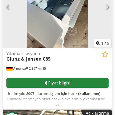
1
/
5
Yıkama istasyonu
Glunz & Jensen
C85
Almanya
2.357 km
Fiyat bilgisi
Üretim yılı:
2007
, durum:
işlem için hazır (kullanılmış)
,
Kimyasal içermeyen ofset baskı plakalarının yıkanması ve
eşzamanlı lastiklenmesi için Glunz & Jensen marka bir
geçişli yıkama makinesi mevcuttur. Fırça sayısı: 2, maks.
Açık artırma