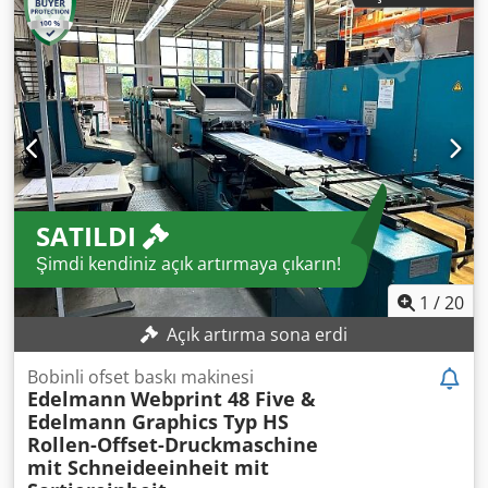
çalışma genişliği: 851 mm, min. plaka genişliği: 231 mm,
min. plaka uzunluğu: 300 mm, maks. plaka uzunluğu: 1100
mm, plaka kalınlığı aralığı: 0,15 mm-0,3 mm. Makine
ölçüleri (U/G/Y): yaklaşık 1400 mm/700 mm/1100 mm,
ağırlık: yaklaşık 130 kg. Makine temizlenmiş, sökülmüş ve
kuru depoda muhafaza edilmektedir. Dokümantasyon
mevcuttur. Yerinde inceleme mümkündür. Dodpfx Aksy Hk
Tuevewa
SATILDI
Şimdi kendiniz açık artırmaya çıkarın!
1
/
20
Açık artırma sona erdi
Bobinli ofset baskı makinesi
Edelmann
Webprint 48 Five &
Edelmann Graphics Typ HS
Rollen-Offset-Druckmaschine
mit Schneideeinheit mit