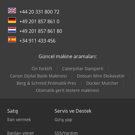
+44 20 331 800 72
+49 201 857 861 0
+49 201 857 861 80
+34 911 433 456
Güncel makine aramaları:
Ön forklift
Caterpillar Damperli
Canon Dijital Baskı Makinesi
Doosan Mini Ekskavatör
Berg & Schmid Pnömatik Pres
Dücker Mulcher
Otomatik şerit testere makinesi
Satış
Servis ve Destek
İlan vermek
Giriş yap
İlanları yönet
SSS/Yardım