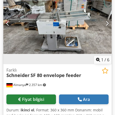
doğrusal delme kolu
1
/
6
Farklı
Schneider
SF 80 envelope feeder
Almanya
2.357 km
Fiyat bilgisi
Ara
Durum:
ikinci el
, Format: 360 x 360 mm Donanım: mobil