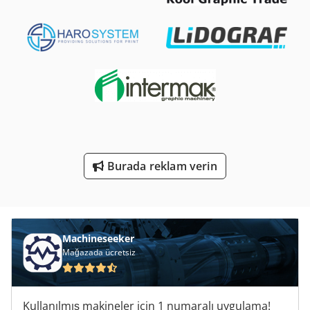
St Baskı Sistemleri
Tak 18
Ticari Demir
Tur 560
Web Ofset
Web Ofset Baskı
Burada reklam verin
Çalışma Araç
Ölçme Araçları
Machineseeker
Mağazada ücretsiz
Kullanılmış makineler için 1 numaralı uygulama!