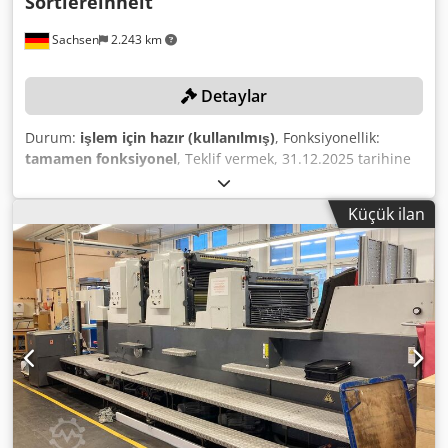
Sortiereinheit
Sachsen
2.243 km
Detaylar
Durum:
işlem için hazır (kullanılmış)
, Fonksiyonellik:
tamamen fonksiyonel
, Teklif vermek, 31.12.2025 tarihine
kadar zamanında teslim alma yükümlülüğü doğurur! Teklif
şu ekipmanlardan oluşmaktadır: Edelmann Graphics
Küçük ilan
Webprint 48 Five makaralı ofset baskı makinesi, kesim
ünitesi ile birlikte (Seri numarası: 6160-64, üretim yılı:
2004) Edelmann Graphics HS ayırma ünitesi (Seri
numarası: B-534, üretim yılı: 2004) Egzoz sistemi, borulama
ve şase dahil Rotatek RC2 makara kolatörü (Seri numarası:
007, üretim yılı: 1994) Dwjdpfx Aexyh Rhskvsa Not: Dış
mekandaki yeşil ünite sisteme dahil değildir.