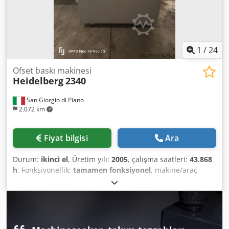
1
/
24
Ofset baskı makinesi
Heidelberg
2340
San Giorgio di Piano
2.072 km
Fiyat bilgisi
Ara
Durum:
ikinci el
, Üretim yılı:
2005
, çalışma saatleri:
43.868
h
, Fonksiyonellik:
tamamen fonksiyonel
, makine/araç
numarası:
054111169
, TAMAMEN ÇALIŞIR DURUMDA
KULLANILMIŞ HEIDELBERG CTP SATILIK ÇALIŞMA SAATİ:
43.868 Dedpfoy Sywaex Akvewa AKTÜEL ÇALIŞMA SAATİ:
14.781 POZLAMA SAATİ: 9.728 YAPILAN PLAKA SAYISI:
164.041