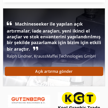
Fngj 20
Fotokopi Makinesi Ile Iletişim Kurma
Gkt 60
Machineseeker ile yapılan açık
artırmalar, iade araçları, yeni ikinci el
Hsc 20 Linear
araçlar ve stok envanterini yapılandırılmış
bir şekilde pazarlamak için bizim için etkili
Izlenen Araç
bir araçtır.
Ka 77
Ralph Lindner, KraussMaffei Technologies GmbH
Köşe Araçları
Açık artırma gönder
Mb 322
Neophot 2
Off-Road Arabalar
Sayfa Hub