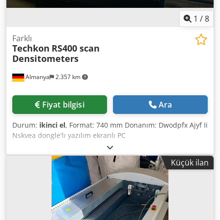
1
/
8
Farklı
Techkon
RS400 scan
Densitometers
Almanya
2.357 km
Fiyat bilgisi
Ara
Durum:
ikinci el
, Format: 740 mm Donanım: Dwodpfx Ajyf Ii
Nskvea dongle'lı yazılım ekranlı PC
Küçük ilan