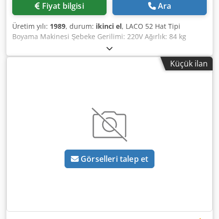
Fiyat bilgisi
Ara
Üretim yılı:
1989
, durum:
ikinci el
, LACO 52 Hat Tipi
Boyama Makinesi Şebeke Gerilimi: 220V Ağırlık: 84 kg
Dwodpjzrm R Rsfx Akvja Boya Kapasitesi: 3,5 litre
Küçük ilan
Görselleri talep et