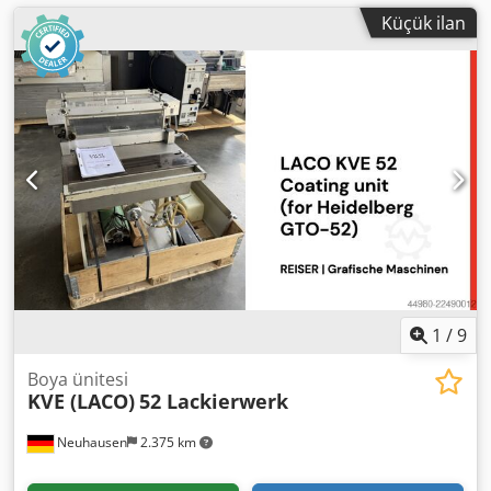
Küçük ilan
1
/
9
Boya ünitesi
KVE (LACO)
52 Lackierwerk
Neuhausen
2.375 km