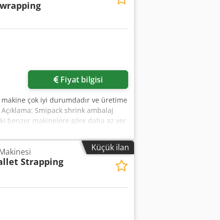
 wrapping
Fiyat bilgisi
 makine çok iyi durumdadır ve üretime
r. Açıklama: Smipack shrink ambalaj
aki benzer makinelere göre daha az yer
utları: 560x430 mm Maksimum ürün
Küçük ilan
Makinesi
allet Strapping