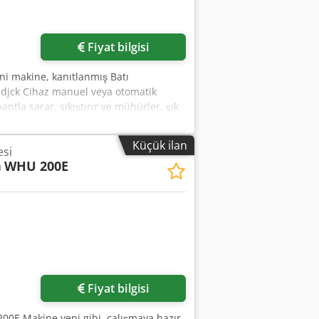
Fiyat bilgisi
i makine, kanıtlanmış Batı
cdjck Cihaz manuel veya otomatik
tla sarar, sıkıştırır ve mühürler, şık
ılması için idealdir. Teknik özellikler:
tlanan ürün boyutları: 400 x 200 mm
Küçük ilan
esi
n
WHU 200E
Fiyat bilgisi
0E Makine yeni gibi, çalışmaya hazır.