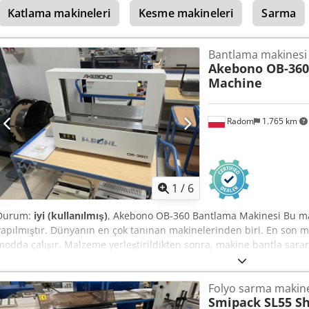
Katlama makineleri
Kesme makineleri
Sarma
Bantlama makinesi
Akebono OB-360
Machine
Radom
1.765 km
1
/
6
Durum:
iyi (kullanılmış)
, Akebono OB-360 Bantlama Makinesi Bu ma
yapılmıştır. Dünyanın en çok tanınan makinelerinden biri. En son 
modda çalışır. Malzeme yerleştirildikten sonra, makine bantla sarar, s
oluşturur. Djdoziyrvepfx Acdeck Kartvizitler, broşürler, takvimler v
idealdir. Kağıt veya folyo bant ile kullanılabilir. Teknik Özellikler: B
Folyo sarma makin
çevrim/dakika Çerçeve boyutları: 420 x 210 mm Bant uzunluğu: sınırs
Smipack SL55 Sh
üretilmiştir.