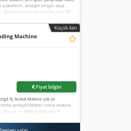
e paketlerin, örneğin broşür veya
ır. Dodpfx Ajzmnidecdjck Bir adet PP
i kolayca taşıyabilirsiniz.
şliği: 12mm Güç kaynağı: 230V Ağırlık:
Küçük ilan
nding Machine
Fiyat bilgisi
zlgd Rj Acdok Makine çok iyi
eme yerleştirildikten sonra makine,
zit, broşür ve diğer materyallerin
akikadaki çevrim sayısı: 20-25
Folyö – 18 cm Yükseklik: 15 cm. Makine
ü verilmektedir.
i hemen satın