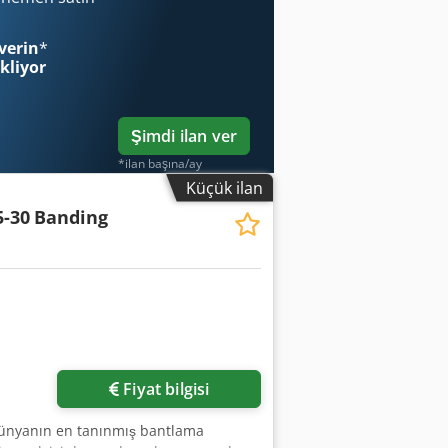
verin
*
ekliyor
Şimdi ilan ver
*ilan başına/ay
Küçük ilan
5-30
Banding
Fiyat bilgisi
Dünyanın en tanınmış bantlama