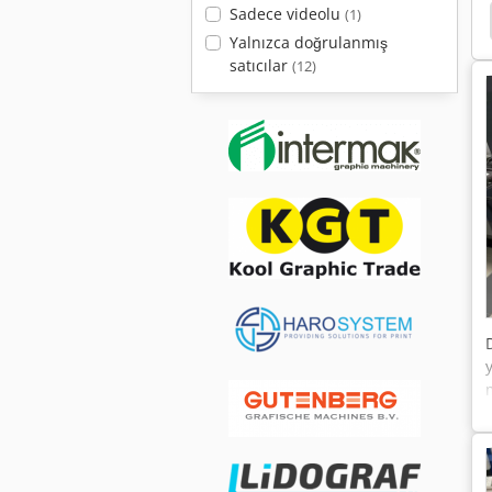
Sadece videolu
(1)
si
Folyo Sarma Makinesi
Cmc
Bantlama
Yalnızca doğrulanmış
satıcılar
(12)