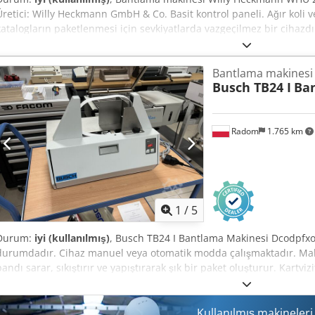
Üretici: Willy Heckmann GmbH & Co. Basit kontrol paneli. Ağır koli v
katalogların paketlenmesi için sevkiyatlarda vazgeçilmez bir cihazd
bant paketi güçlendirir ve ayrıca taşıma kolu oluşturur, böylece paket
Ayarlanabilir gerdirme kuvveti. Kemer boyutu: 850x600mm Bant geni
Bantlama makinesi
200 kg P hakkında bilgi alın
Busch TB24 I
Ba
Radom
1.765 km
1
/
5
Durum:
iyi (kullanılmış)
, Busch TB24 I Bantlama Makinesi Dcodpfxo
durumdadır. Cihaz manuel veya otomatik modda çalışmaktadır. Malz
bandı sarar, sıkıştırır ve yapıştırarak şık bir paket oluşturur. Kartvi
bantlanması için idealdir. Teknik özellikler: Bant genişliği: 30 mm D
çevrim/dk Bant boyutları: Uzunluk: sınırsız Genişlik: Kağıt – 24 cm 
ile birlikte yedek bantlar, kullanım kılavuzu ve makine koruma örtüs
Kullanılmış makineler