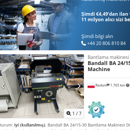
Şimdi €4,49'dan ilan 
11 milyon alıcı
sizi b
Şimdi bilgi alın
+44 20 806 810 84
Bantlama makinesi
Bandall BA 24/1
Machine
Radom
1.765 km
1
/
7
Durum:
iyi (kullanılmış)
, Bandall BA 24/15-30 Bantlama Makinesi 