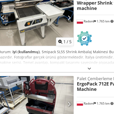
Wrapper
Shrink
machine
Radom
1.765 km
1
/
5
Durum:
iyi (kullanılmış)
, Smipack SL55 Shrink Ambalaj Makinesi Bu
hazırdır. Fotoğraflar gerçek ürünü göstermektedir. İtalya üretimidi
makine serisi. Temel avantajı, kompakt tasarımı sayesinde piyasad
kaplamasıdır. Teknik özellikler: Dcodezdav Sepfx Acdok Ürün boy
yüksekliği: 260 mm Güç kaynağı: 230V.
Palet Çemberleme 
ErgoPack 712E
P
Machine
Radom
1.765 km