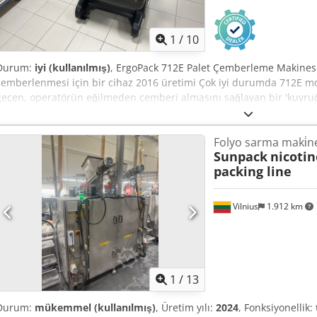
1
/
10
Durum:
iyi (kullanılmış)
, ErgoPack 712E Palet Çemberleme Makinesi
çemberlenmesi için bir cihaz 2016 üretimi Çok iyi durumda 712E mode
geçen, operatörün eğilmeden çemberi almasını sağlayan bir 'kuyru
Üreticinin açıklaması: ErgoPack 712 E, neredeyse her türlü yükün PP 
çemberlerle bağlanmasında kullanılır. Cihaz tamamen otomatik ola
Folyo sarma maki̇ne
çalışır. Yüksek verimlilik ve kolay kullanım ile öne çıkar; minimum 
Sunpack
nicoti
sağlar. Cihaz, bir kontrol panelinden yönetilmektedir. Belgeler, şarj 
packing line
Vilnius
1.912 km
1
/
13
Durum:
mükemmel (kullanılmış)
, Üretim yılı:
2024
, Fonksiyonellik: