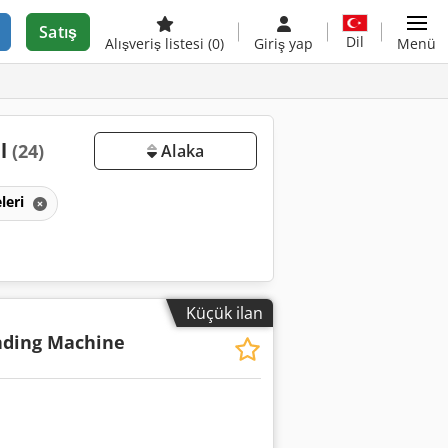
Satış
Dil
Alışveriş listesi
(0)
Giriş yap
Menü
al
(24)
Alaka
eleri
Küçük ilan
ding Machine