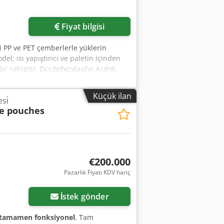
Fiyat bilgisi
 PP ve PET çemberlerle yüklerin
l; ısı yapıştırıcı ve paletin içinden
ğa' sahiptir. Dcsdpfxjzdauho Acdok
(polipropilen) veya PET (poliester)
rak (germe, yapıştırma ve kesme)
Küçük ilan
si̇
fiziksel çaba ile mükemmel sonuçlar
ne pouches
cihazı ve alet takımı dahildir.
€200.000
Pazarlık Fiyatı KDV hariç
İstek gönder
tamamen fonksiyonel
, Tam