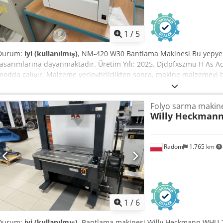
1
/
5
Durum:
iyi (kullanılmış)
, NM-420 W30 Bantlama Makinesi Bu yepyen
tasarımlarına dayanmaktadır. Üretim Yılı: 2025. Djdpfxszmu H As A
modda çalışır. Malzeme yerleştirildikten sonra, makine malzemeyi ban
bir paket oluşturur. Kartvizit, broşür ve diğer materyallerin sıkıca sar
Bant genişliği: 30 mm Dakikadaki çevrim sayısı: 26 çevrim/dak Ban
Folyo sarma makin
Set, bantlar ve kullanım kılavuzu içerir.
Willy Heckman
Radom
1.765 km
1
/
6
Durum:
iyi (kullanılmış)
, Bantlama makinesi Willy Heckmann WHU 20