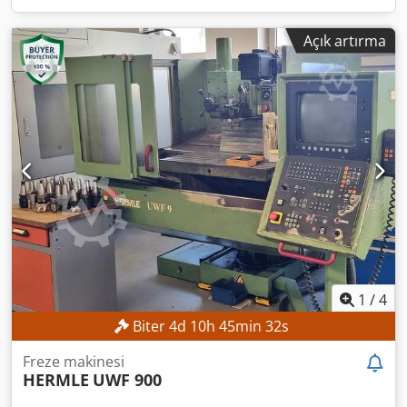
Açık artırma
1
/
4
Biter
4
d
10
h
45
min
30
s
Freze makinesi
HERMLE
UWF 900