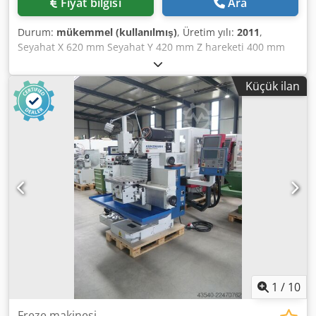
Fiyat bilgisi
Ara
dikey başlığın katlanmasıyla çok kolay bir şekilde
yapılabilir. Raylar, merkezi yağlama sistemi aracılığıyla
Durum:
mükemmel (kullanılmış)
, Üretim yılı:
2011
,
düzenli olarak yağlanır. Kunzmann, mekanik ve elektrik
Seyahat X 620 mm Seyahat Y 420 mm Z hareketi 400 mm
olarak tarafımızca kontrol edilmiştir. Kunzmann'ı yerinde
Masa ölçüsü 800 x 400 mm ISO 40 (DIN 69871A) Masa ile
çalışır halde inceleme ve deneme imkanını değerlendirin.
mil burnu arasındaki mesafe 500 Mil hızları 4000/8000 rpm
Küçük ilan
Dcedpfx Aijwnbrdepok Matkap ucu stroğu: 80 mm Bilyalı
vidalar a. Akslar Hızlı geçişler X,Y,Z 5,5,4 (m/dak) Güç
KW 10,5 (13,7) Alet sıkıştırma: Hidrolik Boyutlar UxGxY
2.000x2.760x2.050 Ağırlık yaklaşık. 1900 kilo
1
/
10
Freze makinesi