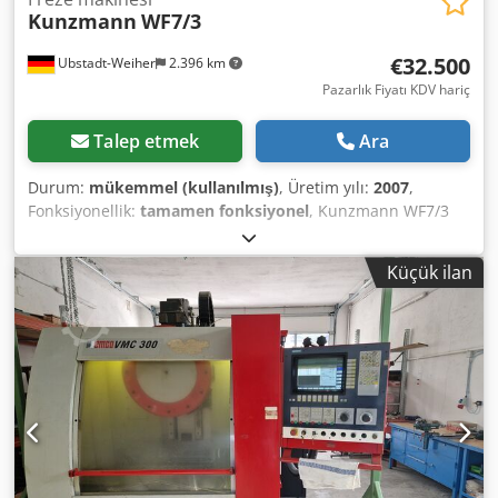
Kunzmann
WF7/3
€32.500
Ubstadt-Weiher
2.396 km
Pazarlık Fiyatı KDV hariç
Talep etmek
Ara
Durum:
mükemmel (kullanılmış)
, Üretim yılı:
2007
,
Fonksiyonellik:
tamamen fonksiyonel
, Kunzmann WF7/3
takım torna tezgahı, Heidenhain TNC 124 kontrol ünitesi
ile, mükemmel durumda, CE uyumlu!! Dcsdpfxezq Edms
Küçük ilan
Aipjk Teknik özellikler: >> Üretim yılı 2007, makine
numarası 370648 >> Dönen-eğilebilen-dönebilen tabla
Bağlama yuvaları 6 adet Yuva genişliği 14 H 7 Yuva aralığı
63 mm Maksimum yük 300 kg >> Devir sayısı S I 1 – 1125
dev/dak Devir sayısı S II 1126 – 4500 dev/dak >> İlerleme
(potansiyometre %100) uzunlamasına ve enine 0 – 2000
mm/dak. Hızlı ilerleme uzunlamasına ve enine 5000
mm/dak. İlerleme dikey 0 – 2000 mm/dak. Hızlı ilerleme
dikey 4000 mm/dak. >> Hareket mesafesi X/Y/Z:
600/400/400 mm >> Dikey mengene ve yatay mengene -