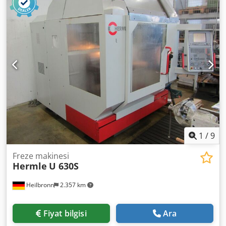
750 / 500 / 500 mm Takım tutucu: BT40 Dsdpfxey Ia Uwj
Aipsck Mil gücü: 12 kW Mil gücü S1: 9 kW Toplam güç: 25
kW Elektrik beslemesi: 400 V / 50 Hz T-kanallı iş tablası:
yaklaşık 800 × 450 mm Donanım: Entegre takım değiştirici
Entegre talaş konveyörü Makine ağırlığı: yaklaşık 3520 kg
1
/
9
Freze makinesi
Hermle
U 630S
Heilbronn
2.357 km
Fiyat bilgisi
Ara