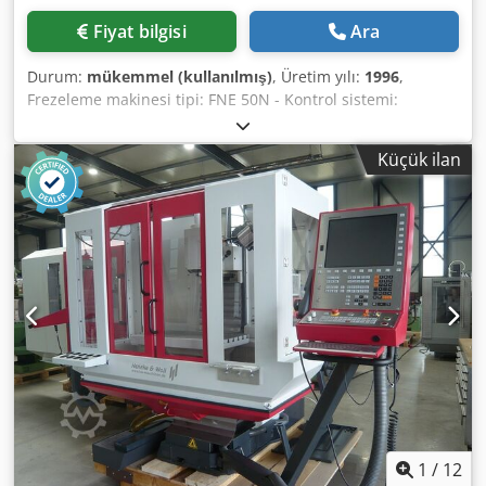
Doğrudan optoelektronik uzunluk ölçüm sistemi, tüm üç
Fiyat bilgisi
Ara
eksende Heidenhain ölçek çubukları 5. Tabla Varyasyonları
NC döner tabla: yaklaşık 650 x 320 mm 6. Boyutlar ve
Durum:
mükemmel (kullanılmış)
, Üretim yılı:
1996
,
Ağırlık Djdpfszl An Ssx Aipjck Makine ağırlığı: 2.000 kg
Frezeleme makinesi tipi: FNE 50N - Kontrol sistemi:
Gerekli alan (U x G x Y): yaklaşık 2,6 m x 2,2 m x 1,9 m
Heidenhain TNC410 - Ana tahrik gücü: 7,5 kW - Toplam
İsteğe bağlı olarak, ek ücret karşılığında nakliye ve
kurulu güç: 15,0 kW - Besleme gerilimi: 3x380 V Dodszrpw
yükleme, Avrupa genelinde düzenlenebilir. Fiyatlara KDV
Küçük ilan
Topfx Aipock - Frekans: 50 Hz - Frezeleme makinesinin
dahildir. Randevu ile makineyi inceleyebilirsiniz. Lütfen
ağırlığı (ekipmanlar hariç): 3000 kg X ekseni: 800 mm Y
bizimle iletişime geçin, ekibimiz size yardımcı olmaktan
ekseni: 500 mm Z ekseni: 420 mm Masa taşıma kapasitesi:
memnuniyet duyacaktır. Takas veya değişim imkanı
500 kg Mil koniği: ISO 40 Aynı modelden 2 adet makine
mevcuttur! Makine Alım/Satımı ÜRETİM VE METAL İŞLEME
bulunmaktadır.
MAKİNELERİ VE DİĞERLERİNİN ALIMI/SATIMI Üretiminiz için
yüksek kaliteli, ancak uygun fiyatlı bir metal işleme
makinesine mi ihtiyacınız var? Yoksa makinenizi satmak mı
istiyorsunuz? Daha fazla bilgi veya iletişim için web
sitemizi ziyaret edin.
1
/
12