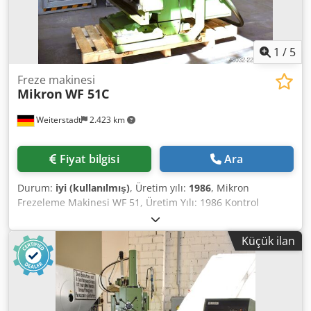
1
/
5
Freze makinesi
Mikron
WF 51C
Weiterstadt
2.423 km
Fiyat bilgisi
Ara
Durum:
iyi (kullanılmış)
, Üretim yılı:
1986
, Mikron
Frezeleme Makinesi WF 51, Üretim Yılı: 1986 Kontrol
Ünitesi: Heidenhain TNC 155 Takım Yuvası: SK 40 Dcjdpszr
Ubwsfx Aipok Mil Stroke (Mil Hareket Mesafesi): 110 mm
Küçük ilan
Tabla Boyutu: 1000 x 500 mm Hareket Aralıkları: x-710, y-
500, z-460 mm Devir Hızı: 31,5-3150 dev/dak