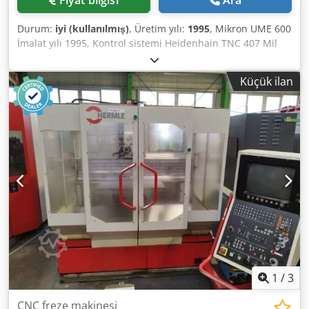
Durum:
iyi (kullanılmış)
, Üretim yılı:
1995
, Mikron UME 600
İmalat yılı 1995, Kontrol sistemi Heidenhain TNC 407 Mil
başlığı bilgileri: X ekseni hareketi 600 mm Y ekseni hareketi
500 mm Dedpfxjzr T U Ae Aipock Z ekseni hareketi 450 mm
Küçük ilan
Devir sayısı 5 - 5000 devir/dakika Pim hareket mesafesi 90
mm Toplam güç ihtiyacı 9 kW İlerleme aralığı 0-10.000
mm/dakika Makine ağırlığı yaklaşık 3260 kg Gerekli alan
yaklaşık 2200x2800x2000 mm Mil gücü 6 kW Dikey freze
başlığı, hidrolik takım tutucu SK 40 ile
1
/
3
CNC freze makinesi