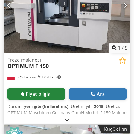
1
/
5
Freze makinesi
OPTIMUM
F 150
Częstochowa
1.820 km
Fiyat bilgisi
Ara
Durum:
yeni gibi (kullanılmış)
, Üretim yılı:
2015
, Üretici:
OPTIMUM Maschinen Germany GmbH Model: F 150 Makine
tipi: 3 eksenli CNC işleme merkezi Seri numarası:
1521211505 Üretim yılı: 2015 Kontrol sistemi: Siemens
Küçük ilan
Sinumerik 828D X/Y/Z eksen hareket mesafeleri: yaklaşık