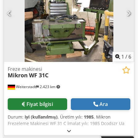
1
/
6
Freze makinesi
Mikron
WF 31C
Weiterstadt
2.423 km
Fiyat bilgisi
Ara
Durum:
iyi (kullanılmış)
, Üretim yılı:
1985
, Mikron
Frezeleme Makinesi WF 31 C İmalat yılı: 1985 Dcodszr Ua
Hjpfx Aipjk Heidenhain TNC 155 kontrol sistemi ile İyi
durumda