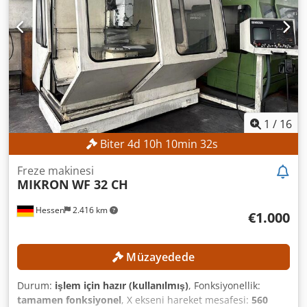
dev/dak Mil bağlantısı: ISO 40 Tabla yüzey alanı: 900 x 480
mm MAKİNE ÖZELLİKLERİ Dcedezpxfbopfx Aipok Mil gücü:
5,5 kW Çalışma saati: 46.652 saat Makine ağırlığı: 2.900 kg
EKİPMAN Dijital konum göstergesi Millplus CNC
1
/
16
Biter
4
d
10
h
10
min
30
s
Freze makinesi
MIKRON
WF 32 CH
Hessen
2.416 km
€1.000
Müzayedede
Durum:
işlem için hazır (kullanılmış)
, Fonksiyonellik:
tamamen fonksiyonel
, X ekseni hareket mesafesi:
560