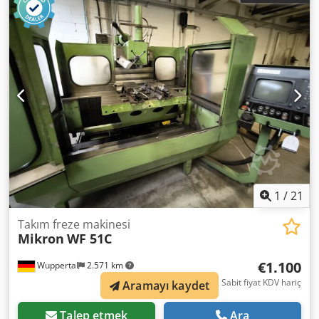
Dcjdpszrlwvsfx Aipsk Mil Devri: 5000 – 40.000 dev/dak Sabit
tabla, maksimum yük kapasitesi 600 kg Hareket Hızı: 20
m/dak'a kadar Tekrar Edilebilirlik: 0,002 mm Takım
Değiştirici: 32 yuvalı Mil: HSK 32 E Tahrik Gücü: 9 kW
Ağırlık: 3500 kg Fiyat: 9.500 Euro + KDV, depodan teslim
1
/
21
Takım freze makinesi
Mikron
WF 51C
€1.100
Wuppertal
2.571 km
FCA Sabit fiyat KDV hariç
Aramayı kaydet
Talep etmek
Ara