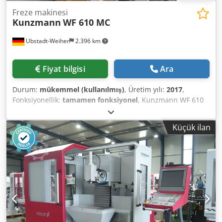
Freze makinesi
Kunzmann
WF 610 MC
Ubstadt-Weiher
2.396 km
Fiyat bilgisi
Ara
Durum:
mükemmel (kullanılmış)
, Üretim yılı:
2017
,
Fonksiyonellik:
tamamen fonksiyonel
, Kunzmann WF 610
MC takım tezgahı frezeleme makinesi, Heidenhain TNC 620
kontrol ünitesi ile, mükemmel durumda, CE uyumlu!!
Küçük ilan
Teknik Özellikler: >> Üretim Yılı: 12/2017, Makine No:
610759 >> Sabit açılı tabla >> Devir sayısı: 5000 dev/dak'ya
kadar >> 3 eksende kademesiz ilerleme hızı: 0 ile 2000
mm/dak arası >> X/Y/Z hareket mesafesi: 610/400/450 mm
>> Tabla yüzeyi: 800 x 425 mm >> Tabla yük kapasitesi: 300
kg >> Dikey mengenç stroku: 70 mm >> Dikey mengenç ve
yatay mengenç - SK40 >> Hidrolik sıkma sistemi >> Ağırlık:
Yaklaşık 2000 kg >> Alan ihtiyacı: Yaklaşık 1,8 x 1,9 x 2,3 m
>> Güç: 23 kVA Aksesuarlar ve Donanım: >> Heidenhain