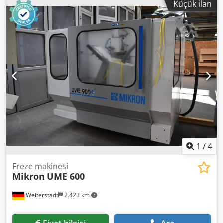
Küçük ilan
1
/
4
Freze makinesi
Mikron
UME 600
Weiterstadt
2.423 km
Fiyat bilgisi
Ara