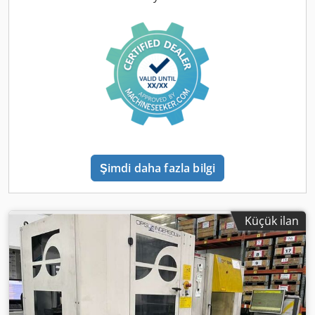
kg >> Dikey mengene stroku: 60 mm >> Dikey ve yatay
mengene – SK40 >> Hidrolik sıkma sistemi >> Ağırlık
yaklaşık 2200 kg >> Alan gereksinimi yaklaşık: 2,4 x 2,2 x 2,1
m >> Güç 18 kVA Aksesuarlar ve Ekipman: >> Heidenhain
iTNC 530 kontrol ünitesi >> Dikey ve yatay hidrolik sıkma >>
Otomatik merkezi yağlama >> Mil freni >> Teknik
dokümantasyon, yedek parça çizimleri, kontrol ünitesi
kullanım kılavuzu ve programlama örnekleri >> Soğutma
sıvısı sistemi >> Kabin >> Makine ayakları Makine
hakkında: Dedpfx Aiozl D Itjpjck Heidenhain iTNC 530
kontrol ünitesiyle Kunzmann WF600 CNC takım tezgahı
Şimdi daha fazla bilgi
satılıktır. Bu üniversal takım tezgahı çok iyi durumdadır.
Kullanımı çok kolay bir kontrol ünitesine sahiptir. Ayrıca
makine, dikey ve yatay olarak hidrolik sıkma özelliğine
sahiptir. Dikeyden yataya geçiş, dikey başlığın
Küçük ilan
katlanmasıyla çok kolay bir şekilde yapılabilir. Raylar,
merkezi yağlama sistemi sayesinde düzenli olarak yağlanır.
Kunzmann makinesi, şirketimizde mekanik ve elektrik
olarak kontrol edilmiştir. Kunzmann makinesini yerinde,
enerji altında inceleme ve deneme fırsatını değerlendirin.