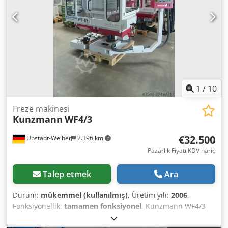
3826
1
/
10
Freze makinesi
Kunzmann
WF4/3
€32.500
Ubstadt-Weiher
2.396 km
Pazarlık Fiyatı KDV hariç
Talep etmek
Ara
Durum:
mükemmel (kullanılmış)
, Üretim yılı:
2006
,
Fonksiyonellik:
tamamen fonksiyonel
, Kunzmann WF4/3
Takım Frezeleme Makinesi, Heidenhain TNC 124 Kontrol
Ünitesi ile. Çok iyi durumda. CE uyumlu!! Teknik Veriler: >>