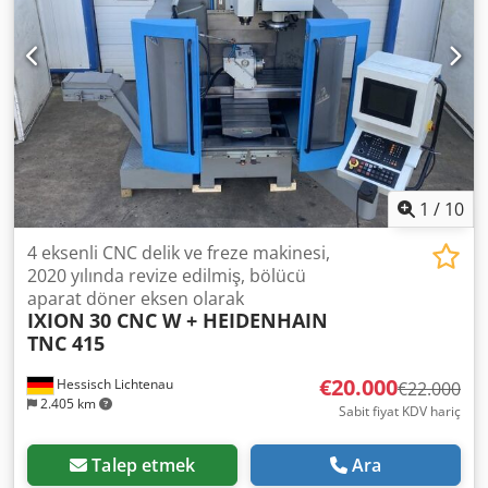
1
/
10
4 eksenli CNC delik ve freze makinesi,
2020 yılında revize edilmiş, bölücü
aparat döner eksen olarak
IXION
30 CNC W + HEIDENHAIN
TNC 415
€20.000
Hessisch Lichtenau
€22.000
2.405 km
Sabit fiyat KDV hariç
Talep etmek
Ara