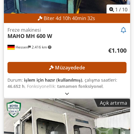
1
/
10
Biter
4
d
10
h
40
min
30
s
Freze makinesi
MAHO
MH 600 W
Hessen
2.416 km
€1.100
Müzayedede
Durum:
işlem için hazır (kullanılmış)
, çalışma saatleri:
46.652 h
, Fonksiyonellik:
tamamen fonksiyonel
,
makine/araç numarası:
661227
, besleme uzunluğu X
ekseni:
600 mm
, y ekseni ilerleme uzunluğu:
400 mm
, Z
Açık artırma
ekseni ilerleme mesafesi:
400 mm
, maksimum mil hızı:
4.000 dev/dak
, güç:
5,5 kW (7,48 bg)
, Asgari fiyat yok – en
yüksek teklife garantili satış! TEKNİK ÖZELLİKLER X ekseni
hareket aralığı: 600 mm Y ekseni hareket aralığı: 400 mm Z
ekseni hareket aralığı: 400 mm Mil devir aralığı: 40 – 4.000