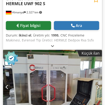
HERMLE
UWF 902 S
Almanya
2.327 km
Fiyat bilgisi
Ara
Durum:
ikinci el
, Üretim yılı:
1995
, CNC Frezeleme
Makinesi, Evrensel Tip Üretici: HERMLE Dedpov Rxa Ssfx
Aipjck Tip: UWF 902 S Üretim Yılı: 1995 Çalışma Saati:
65.071 Kontrol Ünitesi: HEIDENHAIN TNC 426 Çalışma Alanı
Küçük ilan
X/Y/Z: 600 x 450 x 500 mm Devir Aralığı: 20 - 6.300 dev/dak.
Takım Tutucu: SK 40 M & H 3D Prob (iş parçasını ölçmek
için) Dikey-Yatay Frezeleme Aparatı Matkap Mandreni
Soğutma Sistemi Döner Tabla: 900 x 458 Ağırlık: 4.000 kg
Makine Ölçüleri: Uzunluk x Genişlik x Yükseklik, yaklaşık:
3.900 x 2.000 x 2.000 mm ä3826