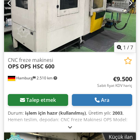
1
/
7
CNC freze makinesi
OPS
OPS HSC 600
€9.500
Hamburg
2.510 km
Sabit fiyat KDV hariç
Talep etmek
Ara
Durum:
işlem için hazır (kullanılmış)
, Üretim yılı:
2003
,
Hemen teslim, depodan: CNC Freze Makinesi OPS Model:
OPS HSC 600 Üretim Yılı: 2003 CNC Kontrol Ünitesi:
Andronic 3D, Ethernet arayüzlü Hareket Aralığı X/Y/Z:
Küçük ilan
625/375/350 mm Erowa sistemine entegre, 40 yuvalı tezgah