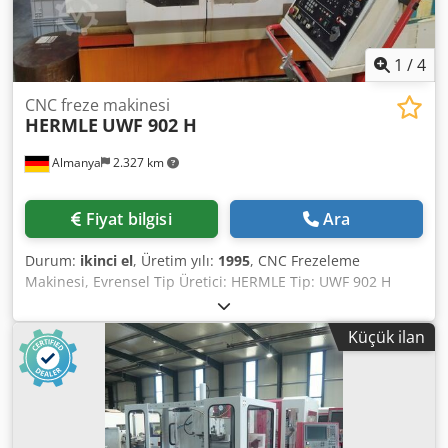
1
/
4
CNC freze makinesi
HERMLE
UWF 902 H
Almanya
2.327 km
Fiyat bilgisi
Ara
Durum:
ikinci el
, Üretim yılı:
1995
, CNC Frezeleme
Makinesi, Evrensel Tip Üretici: HERMLE Tip: UWF 902 H
Üretim Yılı: 1995 Çalışma Saati: 46.680 Dcedpfx Aiev Rpr
Sopsk Kontrol Ünitesi: HEIDENHAIN TNC 426 Hareket
Küçük ilan
Menzili X/Y/Z: 600 x 450 x 500 mm Döner Tabla: 900 x 458
mm Renishaw 3D Prob Devir Aralığı: 20 ile 6.300
devir/dakika Takım Tutucu: SK 40 Soğutma Sıvısı Tankı
Tahrik Gücü: 8,6 kW Ağırlık (yaklaşık): 4.500 kg Makine
Boyutları (U x G x Y) (yaklaşık): 2.950 x 2.200 x 2.300 mm