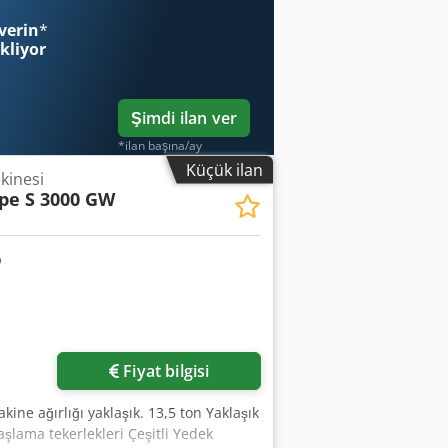
iltre sistemi: KNOLL VL1500/5000 - Çok
verin
*
ekliyor
Şimdi ilan ver
*ilan başına/ay
Küçük ilan
kinesi
pe S 3000 GW
Fiyat bilgisi
ine ağırlığı yaklaşık. 13,5 ton Yaklaşık
şlama tekerlekleri Çeşitli Yedek