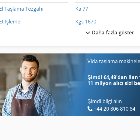
El Taşlama Tezgahı
Ka 77
Et Işleme
Kgs 1670
Daha fazla göster
Et Işleme Makineleri
Sayfa Hub
Halka Tel Bukme Ve Kesme Makınası
Tak 18
Hauler Lt
Teklif Leasing
Vida taşlama makinele
Hausach Şekillendirme Teknoloji Gmbh
Tel Erezyon Makinası
Şimdi €4,49'dan ilan 
11 milyon alıcı
sizi b
Şimdi bilgi alın
+44 20 806 810 84