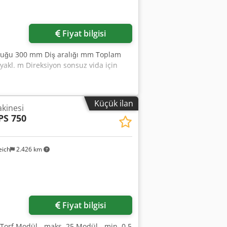
Fiyat bilgisi
nluğu 300 mm Diş aralığı mm Toplam
 yakl. m Direksiyon sonsuz vida için
Küçük ilan
akinesi
PS 750
eich
2.426 km
Fiyat bilgisi
 Torf Modül - maks. 25 Modül - min. 0,5