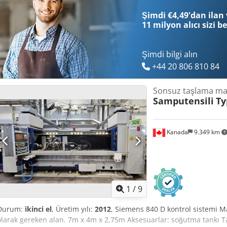
gereksinimi yaklaşık 10,65 x 5,37 x 2,75 m Ekipman/Aksesuarlar: - F
Şimdi €4,49'dan ilan 
sayıda aksesuar – ayrıntılar yakında - Dokümantasyon
11 milyon alıcı
sizi b
Şimdi bilgi alın
+44 20 806 810 84
Sonsuz taşlama ma
Samputensili
Ty
Kanada
9.349 km
1
/
9
Durum:
ikinci el
, Üretim yılı:
2012
, Siemens 840 D kontrol sistemi Mak
olarak gereken alan. 7m x 4m x 2,75m Aksesuarlar: soğutma tankı Ta