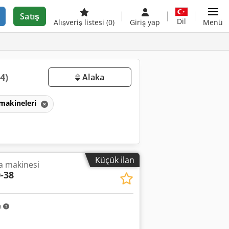
Satış
Dil
Alışveriş listesi
(0)
Giriş yap
Menü
(4)
Alaka
 makineleri
Küçük ilan
a makinesi
-38
m