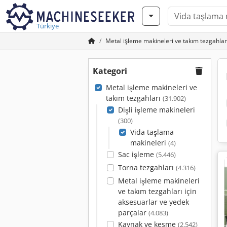
Türkiye
Metal işleme makineleri ve takım tezgahlar
Kategori
Metal işleme makineleri ve
takım tezgahları
(31.902)
Dişli işleme makineleri
(300)
Vida taşlama
makineleri
(4)
Sac işleme
(5.446)
Torna tezgahları
(4.316)
Metal işleme makineleri
ve takım tezgahları için
aksesuarlar ve yedek
parçalar
(4.083)
Kaynak ve kesme
(2.542)