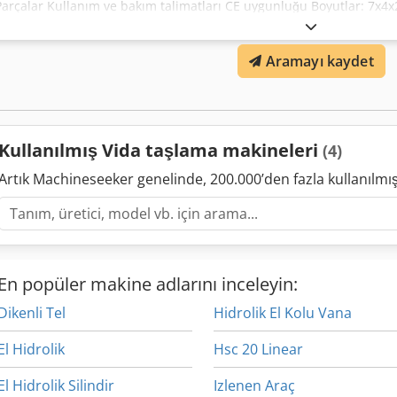
Parçalar Kullanım ve bakım talimatları CE uygunluğu Boyutlar: 7x4
Ajxh Rqtoi Terf İş parçası verileri: en fazla. dış çap: 250 mm maks. 
Maksimum. masanın üzerinde işlenecek çap: 375 mm Giydirilebilir taş
Aramayı kaydet
mm Maksimum. iş parçası uzunluğu: 3.600 mm Maksimum. merkezle
fazla. helis açısı: +/- 90° İş parçasının diş sayısı: 1 - 999 Maksimum. 
İş parçası ile takım mili arasındaki merkez mesafesi: 355–170 mm 
hareket: 3.000 mm Dönüş açısı: +/- 90°
Kullanılmış Vida taşlama makineleri
(4)
Artık Machineseeker genelinde, 200.000’den fazla kullanılm
En popüler makine adlarını inceleyin:
Dikenli Tel
Hidrolik El Kolu Vana
El Hidrolik
Hsc 20 Linear
El Hidrolik Silindir
Izlenen Araç