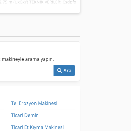
x2,75 m (UxGxY) TEKNİK VERİLER: Csdpfx
ile taşlama taşları Ø 450 mm
lama diskleri için profil derinliği: 40
r arası mesafe (1): 2.800 mm en
iş parçası ağırlığı: 250 kg Çalışma alanı:
Radyal hareket: 185 mm Eksenel
ış makineyle arama yapın.
Ara
Tel Erozyon Makinesi
Ticari Demir
Ticari Et Kıyma Makinesi