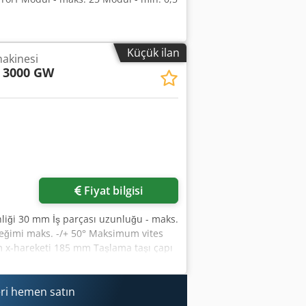
Küçük ilan
makinesi
 3000 GW
Fiyat bilgisi
nliği 30 mm İş parçası uzunluğu - maks.
ğimi maks. -/+ 50° Maksimum vites
m x-hareketi 185 mm Taşlama taşı çapı
apı 120 mm Taşlama mili devir hızı
ni hızı 0-4 1/dak Dresser mili hızı
ilerleme hızı 0-10000 mm/dak Toplam
ri hemen satın
ne ağırlığı yaklaşık 30 ton Alan