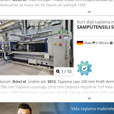
aksesuarlar ve masa altı ile Yapım yılı yaklaşık 1995
Kurt dişli taşlama 
SAMPUTENSILI
S
Hilden
2.583 km
1
/
10
Durum:
ikinci el
, Üretim yılı:
2012
, Taşlama çapı 200 mm Profil deri
2790 mm Taşlama uzunluğu 2310 mm Cedpoza Hqzofx Ai Tsrf Vida e
sayısı 1-999 Maksimum iş parçası ağırlığı 250 kg z-hareketi 3000 m
maks. 450-330 mm Taşlama taşı kalınlığı (havuzlu) 20-70 mm Rulo ç
1500 - 6000 devir/dak İş parçası mil hızı 0 - 600 devir/dak Eğme ekse
1500-16000 1/dak Z-Ekseni ilerleme hızı 0-10000 mm/dak X-Ekseni 
Vida taşlama makinele
güç ihtiyacı 150 kVA Kontrol ünitesi Siemens Sinumerik 840D SL Maki