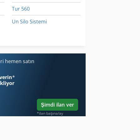
Tur 560
Un Silo Sistemi
Yükleyici-Tekerlekli Yükleyici Iş Makinesi Ile
Çalışma Araç
ri hemen satın
verin
*
ekliyor
Şimdi ilan ver
*ilan başına/ay