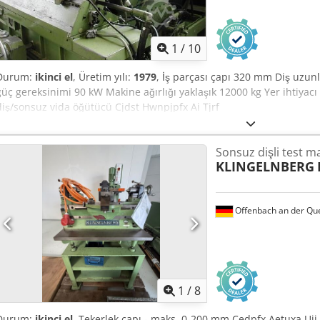
1
/
10
Durum:
ikinci el
, Üretim yılı:
1979
, İş parçası çapı 320 mm Diş uzu
güç gereksinimi 90 kW Makine ağırlığı yaklaşık 12000 kg Yer ihtiyacı
diş/sonsuz vida öğütücü Cjdst Hwnpjpfx Ai Tjrf
Sonsuz dişli test m
KLINGELNBERG
Offenbach an der Qu
1
/
8
Durum:
ikinci el
, Tekerlek çapı - maks. 0-200 mm Cedpfx Aetuxa Uji