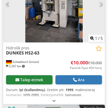
1
/
5
Hidrolik pres
DUNKES
HS2-63
€10.000
Schwäbisch Gmünd
€18.000
2.297 km
Pazarlık Fiyatı KDV hariç
Talep etmek
Ara
Durum:
iyi (kullanılmış)
, Üretim yılı:
1999
, makine/araç
numarası:
H99-2989
, Fonksiyonellik:
tamamen
fonksiyonel
, güç:
24 kW (32,63 bg)
, giriş voltajı:
400 V
, giriş
akımı:
63 A
, giriş frekansı:
50 Hz
, presleme kuvveti:
63 t
,