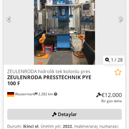
1
/
28
ZEULENRODA hidrolik tek kolonlu pres
ZEULENRODA PRESSTECHNIK
PYE
100 F
€12.000
Wustermark
2.282 km
Bir gün daha
Detaylar
Durum:
ikinci el
, Üretim yılı:
2022
, makine/araç numarası: