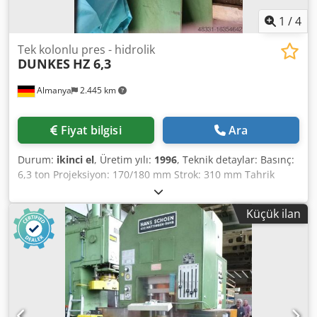
1
/
4
Tek kolonlu pres - hidrolik
DUNKES
HZ 6,3
Almanya
2.445 km
Fiyat bilgisi
Ara
Durum:
ikinci el
, Üretim yılı:
1996
, Teknik detaylar: Basınç:
6,3 ton Projeksiyon: 170/180 mm Strok: 310 mm Tahrik
gücü: 3 kW Kurulum yüksekliği: 775 mm Makine ağırlığı
yaklaşık: 1,5 ton Sıkıştırma tablası: 470 x 330 mm Zeminden
Küçük ilan
masa yüksekliği: 800 mm Dodpfxjtxdmwo Ankskr C-Tipi 1
istasyon *