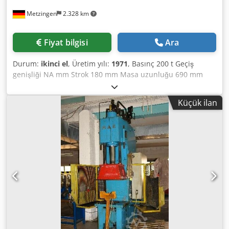
kesme darbe sönümlemesi, - SICK ışık bariyeri ve emniyetli
Metzingen
2.328 km
iki elle serbest bırakma, - Ara masalar monte edildi, kontrol
kabini takıldı, - Aşırı hareket süresi 85 ms/aşırı hareket 30
mm, güvenlik mesafesi 170 mm Durum : iyi ila çok iyi - güç
Fiyat bilgisi
Ara
altında gösterime hazır Teslimat : stoktan çıkış - incelendiği
gibi Ödeme: kesinlikle net - fatura alındıktan sonra
Durum:
ikinci el
, Üretim yılı:
1971
, Basınç 200 t Geçiş
Siparişinizi bekliyoruz. Hidrolik preslerin daha fazla seçimi
genişliği NA mm Strok 180 mm Masa uzunluğu 690 mm
her zaman stoklarımız, lütfen bize danışın.
Masa genişliği 530 mm Dikmeler arası mesafe 420 mm
Toplam güç gereksinimi 18 kW Dsdpot Hw Dwsfx Ankokr
Küçük ilan
Makine ağırlığı yaklaşık ton Alan gereksinimi yaklaşık m E X
N E R Kabartma, havşa açma için hidrolik dört kolonlu
pres, akış kalıplama, kalibre etme ve delme (madalyalar)
Tip H4SP 200 # 1101-20 Üretim yılı 1971 ancak bu süre
içinde birkaç kez elden geçirildi _____ Aşağı doğru basınç
kapasitesi yaklaşık 200 ton Yukarı doğru geri çekme kuvveti
yaklaşık 20 ton Kullanılabilir masa boyutu 420 x 220 mm
Toplam masa boyutu 700 x 530 mm Ön taraftaki sütunlar
arasındaki mesafe 420 mm Yanal 220 mm Kurulum
yüksekliği tabladan piston üstüne 380 mm Piston stroku
yaklaşık 200 mm Piston / kolon Ø 270/120 mm Piston deliği
50 mm Koçun kapanma hızı: -Hızlı travers/yük traversi/ram