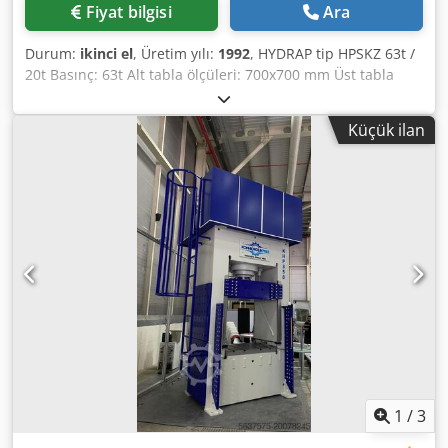
Fiyat bilgisi
Ara
Durum:
ikinci el
, Üretim yılı:
1992
, HYDRAP tip HPSKZ 63t /
20t Basınç: 63t Alt tabla ölçüleri: 700x700 mm Üst tabla
ölçüleri: 600x600 mm Dodpfxow R Aamj Ankokr Vuruş
uzunluğu: 600 mm Açıklık: 800 mm Yastık: 20t
Küçük ilan
1
/
3