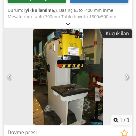
Durum:
iyi (kullanılmış)
, Basınç 63to -400 mm inme
Mesafe ram-tablo 700mm Tablo boyutu 1800x500mm
Dkedpfech Dacsx Ankor MARCELS MAKİNE CH
Küçük ilan
1
/
3
Dövme presi