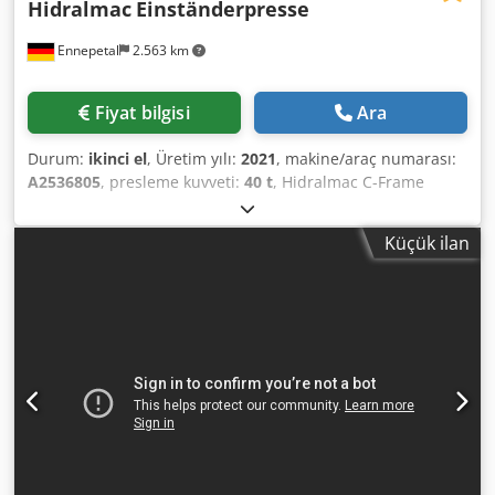
Hidralmac
Einständerpresse
Ennepetal
2.563 km
Fiyat bilgisi
Ara
Durum:
ikinci el
, Üretim yılı:
2021
, makine/araç numarası:
A2536805
, presleme kuvveti:
40 t
, Hidralmac C-Frame
Single Column Hydraulic Press – 40 t Forging Press – Stroke
250 mm For sale is a hydraulic single column press (C-
Küçük ilan
frame design) from Hidralmac, offering a pressing force of
40 t. This machine is designed for forging, forming, and
bending applications, and can be custom-built to client
specifications. With adjustable speeds, precise positioning
control, and flexible operation modes, it is suitable for
both manual setup work and fully automated processes.
==== Technical Data & Information: Hydraulic C-Frame
Press – 40 t ==== General Information - Manufacturer:
Hidralmac - Model: Single Column Press / Forging Press -
Design: C-frame press - Press force: 40 t - Production time:
approx. 3 months from receipt of payment ==== Working