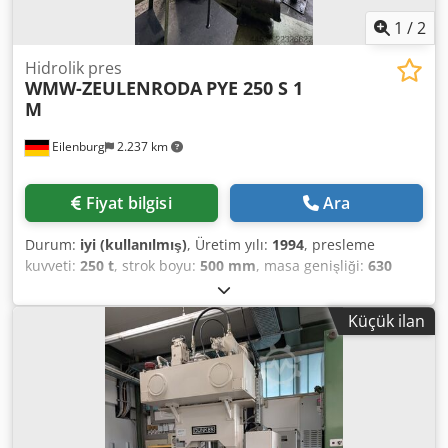
1
/
2
Hidrolik pres
WMW-ZEULENRODA
PYE 250 S 1
M
Eilenburg
2.237 km
Fiyat bilgisi
Ara
Durum:
iyi (kullanılmış)
, Üretim yılı:
1994
, presleme
kuvveti:
250 t
, strok boyu:
500 mm
, masa genişliği:
630
mm
, masa uzunluğu:
1.250 mm
, Baskı gücü: 250 t Çıkıntı:
360 mm Tabla boyutu: 1250 x 630 mm Tabla çapı: 250 mm
Küçük ilan
Koç bağlama yüzeyi: 850 x 450 mm Montaj yüksekliği: 800
mm Piston stroku: 500 mm'ye kadar Piston çapı: 400/360
mm Koç aşağı hızı: 200 mm/sn Koç yukarı hızı: 110 mm/sn
Toplam güç ihtiyacı: 20,5 kW Makine ağırlığı yakl.: 8 t
Dedpfezlnndox Ankokr