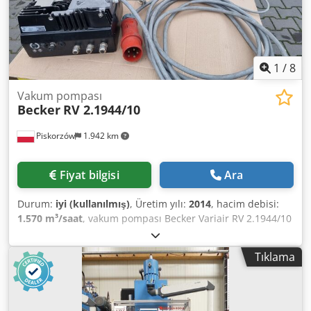
1
/
8
Vakum pompası
Becker
RV 2.1944/10
Piskorzów
1.942 km
Fiyat bilgisi
Ara
Durum:
iyi (kullanılmış)
, Üretim yılı:
2014
, hacim debisi:
1.570 m³/saat
, vakum pompası Becker Variair RV 2.1944/10
Bağıl basınç: +410 mbar Hacim debisi: 1570 m3/h Ağırlık:
60 Kg + 21 kg invertör Dkodpjv Anv Tsfx Ankjr
Tıklama