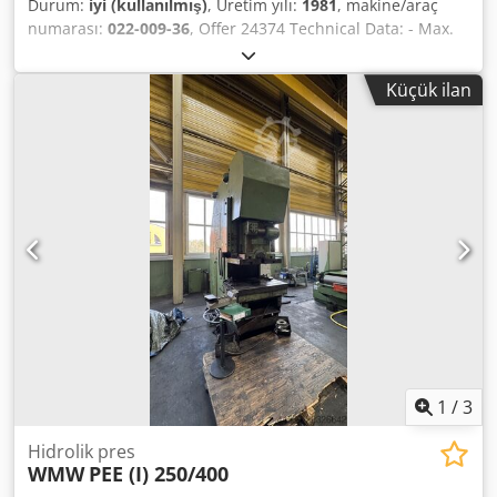
Durum:
iyi (kullanılmış)
, Üretim yılı:
1981
, makine/araç
numarası:
022-009-36
, Offer 24374 Technical Data: - Max.
pressing force: 100 t - Max. ram stroke approx.: 500 mm -
Stroke speed: 25 mm/sec Dkedpexuhzcofx Ankjr - Return
Küçük ilan
speed: 125 mm/min - Installation height approx.: 1000 mm
- Throat depth to center of ram: 380 mm - Ram clamping
area: 530 x 400 mm - Ram clamping pin: 40 mm - Table
size: 750 x 560 mm - Table bore / through-hole in table:
200 mm - Table height above floor: 720 mm - Oil capacity
approx.: 200 ltr - Drive: 400 V / 11 kW - Required space
approx.: W 1150 x H 3250 x D 1850 mm - Weight approx.:
4600 kg
1
/
3
Hidrolik pres
WMW
PEE (I) 250/400