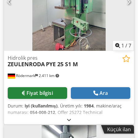
1
/
7
Hidrolik pres
ZEULENRODA
PYE 25 S1 M
Rödermark
2.411 km
Fiyat bilgisi
Ara
Durum:
iyi (kullanılmış)
, Üretim yılı:
1984
, makine/araç
numarası:
054-008-212
, Offer 25272 Technical
Specifications: - Max. pressing force: 25 t Dksdpfey Ewtrjx
Anker - Max. ram stroke: 500 mm - Stroke speed: 0 – 2.4
Küçük ilan
m/min - Return speed: 0 – 12 m/min - Installation height: