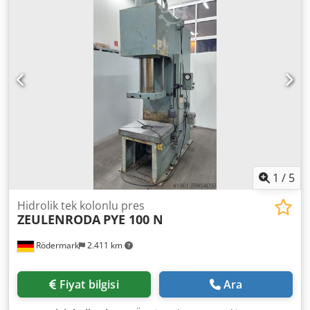
800 mm - Throat depth to ram center: 360 mm - Ram
clamping surface: 440 x 360 mm - Ram clamping pin: 40
mm - Table size: 630 x 500 mm - Table bore / opening: 180
mm - Electric foot switch - Two-hand control panel - Drive:
400 V / 8.75 kW - Required space approx.: W 800 x H 2750 x
D 1150 mm - Weight approx.: 2,000 kg
1
/
5
Hidrolik tek kolonlu pres
ZEULENRODA
PYE 100 N
Rödermark
2.411 km
Fiyat bilgisi
Ara