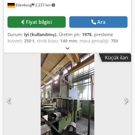
Eilenburg
2.237 km
Fiyat bilgisi
Ara
Durum:
iyi (kullanılmış)
, Üretim yılı:
1975
, presleme
kuvveti:
250 t
, strok boyu:
140 mm
, masa genişliği:
750
mm
, masa uzunluğu:
1.000 mm
, Baskı kuvveti: 250 ton
Çıkıntı mesafesi: 400 mm Vuruş mesafesi: 30...140 mm
Küçük ilan
Tabla ölçüleri: 1000 x 750 mm Tabla geçiş açıklığı: 360 x
400 mm Dkodpfx Ajzlnnwjnkjr Koç yüzey ölçüsü: 630 x 500
mm Koç ayarlama mesafesi: 110 mm Toplam güç
gereksinimi: 18 kW Makine ağırlığı yaklaşık: 16 ton