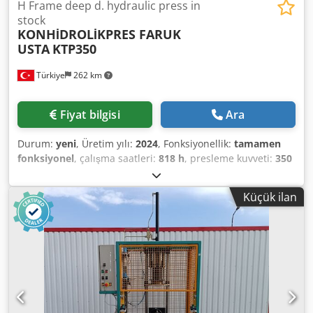
H Frame deep d. hydraulic press in
stock
KONHİDROLİKPRES FARUK
USTA
KTP350
Türkiye
262 km
Fiyat bilgisi
Ara
Durum:
yeni
, Üretim yılı:
2024
, Fonksiyonellik:
tamamen
fonksiyonel
, çalışma saatleri:
818 h
, presleme kuvveti:
350
t
, strok boyu:
890 mm
, garanti süresi:
12 aylar
, Teknik
Özellikler (Turkish) Tonaj: 250 barda 350 Ton (yardımcı
Küçük ilan
silindirlerle toplam) Ana Silindir: Ø395 mm, Rot Ø300 mm,
Strok 890 mm Yardımcı Silindirler: Ø80 x 100 mm, Rot Ø50
mm, Strok 890 mm Pot Silindirleri: Ø180 x 230 mm, Rot
Ø115 mm (4 adet) Motor: 18,5 kW – 25 HP, 1500 d/d, IE3,
380 V Pompa: 71 cc, 105 litre, değişken debili, güç
regülasyonlu pistonlu tip (Tayvan, ithal) Valf Bloğu: NG-16,
24 DC, P-Q oransallı Tüm hareketler için hassas seri
oransallı; pompa koruma valfi, dekomprasyon basınç