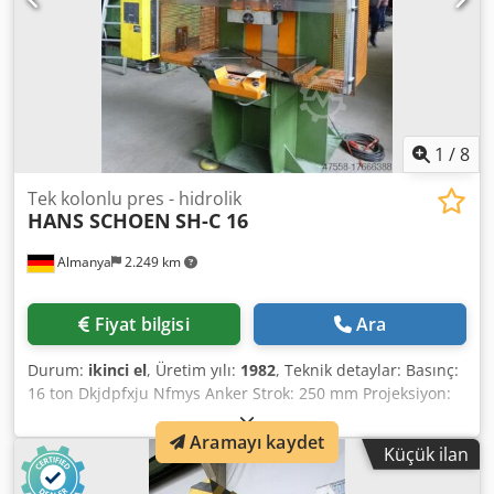
1
/
8
Tek kolonlu pres - hidrolik
HANS SCHOEN
SH-C 16
Almanya
2.249 km
Fiyat bilgisi
Ara
Durum:
ikinci el
, Üretim yılı:
1982
, Teknik detaylar: Basınç:
16 ton Dkjdpfxju Nfmys Anker Strok: 250 mm Projeksiyon:
270 mm Montaj yüksekliği: yaklaşık 400 mm Masa yüzeyi:
800 x 500 mm Delik çapı: Ø 50 mm Piston yüzeyi: 220 x 360
Aramayı kaydet
Küçük ilan
mm Pistondaki gömme: Ø 40 mm Zeminden masa
yüksekliği: 970 mm Çalışma gerilimi: 380 / 50 Hz V Kontrol