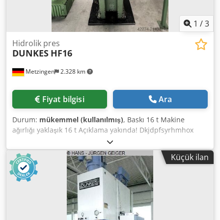
kısa sürede bilgilendireceğiz.
1
/
3
Hidrolik pres
DUNKES
HF16
Metzingen
2.328 km
Fiyat bilgisi
Ara
Durum:
mükemmel (kullanılmış)
, Baskı 16 t Makine
ağırlığı yaklaşık 16 t Açıklama yakında! Dkjdpfsyrhmhox
Ankor
Küçük ilan