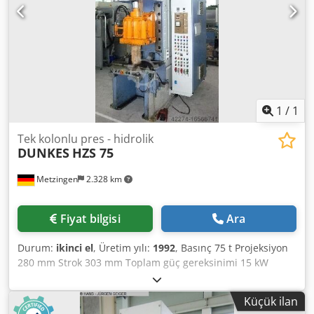
1
/
1
Tek kolonlu pres - hidrolik
DUNKES
HZS 75
Metzingen
2.328 km
Fiyat bilgisi
Ara
Durum:
ikinci el
, Üretim yılı:
1992
, Basınç 75 t Projeksiyon
280 mm Strok 303 mm Toplam güç gereksinimi 15 kW
Makine ağırlığı yaklaşık 7000 kg Yer ihtiyacı yaklaşık m
Hidrolik tek kolonlu pres, tip HZS 75 Üretim yılı 1992 Ser.
Küçük ilan
no. H 92-2249 _____ Üst pistonun basınç kapasitesi 75 ton