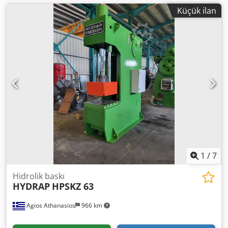
Küçük ilan
1
/
7
Hidrolik baskı
HYDRAP
HPSKZ 63
Agios Athanasios
966 km