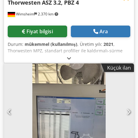
Thorwesten
ASZ 3.2, PBZ 4
Wimsheim
2.370 km
Fiyat bilgisi
Ara
Durum:
mükemmel (kullanılmış)
, Üretim yılı:
2021
,
Thorwesten MPZ, standart profiller ile kaldırmalı-sürme
kapı kasaları ve eşikleri için; aşağıdakilerden oluşmaktadır:
Thorwesten ASZ 4.2M Kesim Merkezi (özel versiyon): -
Küçük ilan
Standard profiller ile Veka 82 sistem kaldırmalı-sürme kapı
kasaları ve eşikleri için 6.500 mm işleme boyu - Uzatılmış
giriş ve çıkış konveyörü ile donatılmıştır - Kapı kasalarının
sorunsuz taşınması için tahrik kayışının altında kaldırmalı
ve yürüme makaraları - 22,5° – 157,5° arasında kademesiz
kesim açısı - Otomatik optimizasyon ve artık parça işleme -
500 mm testere bıçağı çapı - Talaş emiş sistemi ve atık
taşıma bandı dahil - Genişletme ve özel profiller dahil
olmak üzere Veka profil sistemine ayarlanmış - Windows 10
işletim sistemli Full HD panel Thorwesten VT Bağlantı
Ünitesi (özel versiyon): - Standard profiller ile Veka 82