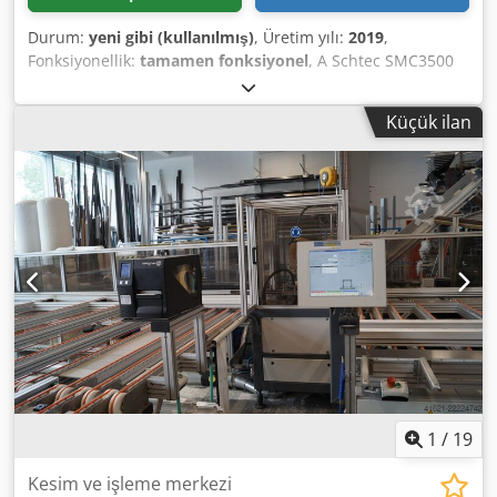
Durum:
yeni gibi (kullanılmış)
, Üretim yılı:
2019
,
Fonksiyonellik:
tamamen fonksiyonel
, A Schtec SMC3500
machining center is for sale. The machine is in like-new,
very good condition with minimal usage, and comes
Küçük ilan
complete with all accessories. Package offer: if purchased
together with the WM740 welding line and Pressta double-
head screwing unit listed in our advertisements, the total
price is 180,000 EUR. For further information, please feel
free to contact us! Cedsyzihtjpfx Acaorf
1
/
19
Kesim ve işleme merkezi