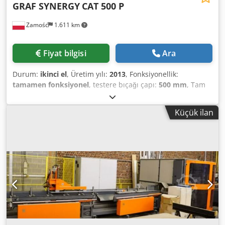
GRAF SYNERGY
CAT 500 P
Zamość
1.611 km
Fiyat bilgisi
Ara
Durum:
ikinci el
, Üretim yılı:
2013
, Fonksiyonellik:
tamamen fonksiyonel
, testere bıçağı çapı:
500 mm
, Tam
otomatik CNC kesim merkezi CAT500 Crjdex Ez Igopfx Acaef
Makine çalışır durumda ve kullanıma hazır Bıçak çapı: 500
Küçük ilan
mm Kesim açıları: -45°/90°/+45° Windows işletim sistemli
operatör paneli Çalışma yönü: sağdan sola Talaş emiş
sistemi Atık taşıma bandı Etiket yazıcısı