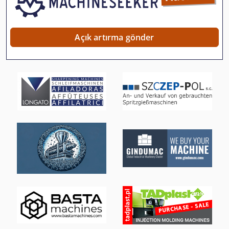
Izlenen Araç
Işleme Merkezi Bar
Açık artırma gönder
Ka 77
Kgs 1670
Ks 205
Köşe Araçları
Makine Merkezi
Sayfa Hub
Su Kesme
Tel Kesme Makinası
Ticari Demir