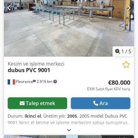
1
/
5
Kesim ve işleme merkezi
dubus
PVC 9001
€80.000
Fleurance
2.916 km
EXW Sabit fiyat KDV hariç
Talep etmek
Ara
Durum:
ikinci el
, Üretim yılı:
2005
, 2005 model Dubus PVC
9001 ikinci el kesme ve işleme merkezini satışa sunuyoruz.
Tip: PVC 9001 Seri numarası: 2606 Csdpfxozk Ep Aj Acaerf
Üretim yılı: 2005 Üretim ayı: Nisan Herhangi bir sorunuz