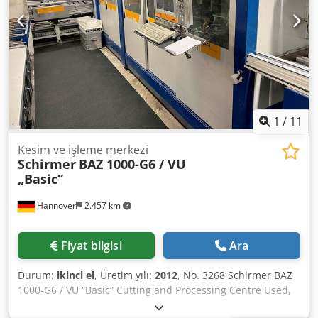
1
/
11
Kesim ve işleme merkezi
Schirmer
BAZ 1000-G6 / VU
„Basic“
Hannover
2.457 km
Fiyat bilgisi
Ara
Durum:
ikinci el
, Üretim yılı:
2012
, No. 3268 Schirmer BAZ
1000-G6 / VU “Basic” Cutting and Processing Centre Used,
year of manufacture 2012 Comprising: - Schirmer BAZ