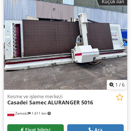
Küçük ilan
veya daha fazla bilgiye ihtiyacınız olursa, lütfen bize mesaj
gönderin veya bizi arayın.
1
/
6
Kesme ve işleme merkezi
Casadei Samec
ALURANGER 5016
Zamość
1.611 km
Fiyat bilgisi
Ara