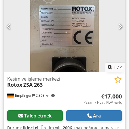
4.000 mm Kesim uzunluğu, minimum: 170 mm Artan parça
işleme: 350 mm Profil boyutları: 86 × 70 mm Duvar kalınlığı,
maksimum: 3 mm Fonksiyon ve ekipman kapsamı: •
Püskürtme sistemiyle donatılmış testere ünitesi • Otomatik
çalışma süreci • Z ekseninde otomatik taşıma • Yükleme
tablolarını gösteren ekranlı diyalog sistemi • Çalışma yönü,
modele göre soldan sağa veya sağdan sola Kontrol ve
donanım yapılandırması: Crsdpfx Aszm I Dhocaof • 19 inç
TFT renkli monitörlü yüksek kaliteli PC • USB bağlantı
noktaları • DVD sürücü • Klavye • Windows işletim sistemi •
İnternet üzerinden uzaktan bakım
1
/
4
Kesim ve işleme merkezi
Rotox
ZSA 263
€17.000
Empfingen
2.363 km
Pazarlık Fiyatı KDV hariç
Talep etmek
Ara
Durum:
ikinci el
, Üretim yılı:
2006
, makine/araç numarası: