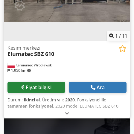
almak veya makineyi görmek için lütfen iletişime geçiniz.
1
/
11
Kesim merkezi
Elumatec
SBZ 610
Kamieniec Wrocławski
1.950 km
Fiyat bilgisi
Ara
Durum:
ikinci el
, Üretim yılı:
2020
, Fonksiyonellik:
tamamen fonksiyonel
, 2020 model ELUMATEC SBZ 610
kesim merkezi satılıktır. Makine tamamen çalışır durumda
ve kullanıma hazırdır. Cedpfx Aezpwzbscajrf