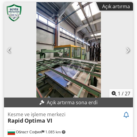
Açık artırma
1
/
27
Açık artırma sona erdi
Kesme ve işleme merkezi
Rapid
Optima VI
Област София
1.085 km