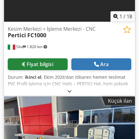
1
/
18
Kesim Merkezi + İşleme Merkezi - CNC
Pertici
FC1000
Silvi
1.820 km
Fiyat bilgisi
Ara
Durum:
ikinci el
, Ekim 2026'dan itibaren hemen teslimat
PVC Profil İşleme için CNC Hattı – PERTICI Hat, hem yüksek
verimlilik hem de hassasiyet ve tam otomasyon sağlayacak
şekilde tasarlanmış 2018 model bir Pertici SC55 CNC Kesim
Küçük ilan
Merkezi ve bir Pertici FC1000 CNC İşleme Merkezi'nden
oluşmaktadır. Özellikle PVC doğrama üretimi için idealdir.
1) Tek Eksen Kontrolüne Sahip CNC Kesim Merkezi Marka:
Pertici Industries Model: SC55 Yıl: 2018 PVC profiller için
otomatik CNC kesim merkezi; otomatik yükleyici, iş listesine
göre çubukları alır, kesimi gerçekleştirir ve bitmiş parçayı