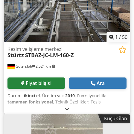
1
/
50
Kesim ve işleme merkezi
Stürtz
STBAZ-JC-LM-160-Z
Gütersloh
2.521 km
Fiyat bilgisi
Ara
Durum:
ikinci el
, Üretim yılı:
2010
, Fonksiyonellik:
tamamen fonksiyonel
, Teknik Özellikler: Tesis
performansı: 8 saatte yaklaşık 2.000 kesim; kullanılan
donatıların kesitlerine bağlıdır. Besleme magazini: 12 yuva;
Küçük ilan
otomatik çalışma Boşaltma magazini: 12 yuva; otomatik
çalışma Profil uzunluğu, maksimum: 6.000 mm Profil
uzunluğu, minimum: 400 mm Kesim uzunluğu, maksimum: