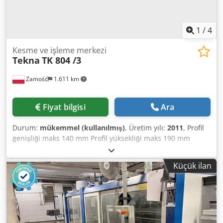
1
/
4
Kesme ve işleme merkezi
Tekna
TK 804 /3
Zamość
1.611 km
Fiyat bilgisi
Ara
Durum:
mükemmel (kullanılmış)
, Üretim yılı:
2011
, Profil
genişliği maks 140 mm Profil yüksekliği maks 190 mm
Çubuk uzunluğu maks. 6.500 mm Sondaj üniteleri 2 Freze
mili sayısı 3 Alüminyum için gergi sayısı 4 Codpfjm H Ud
Küçük ilan
Uox Acasrf İlerleme hızı maks. 65 m/dak Kademesiz
besleme Otomatik yükleme Evet CE işareti CE uygunluk
beyanı