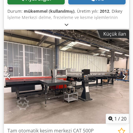
Durum:
mükemmel (kullanılmış)
, Üretim yılı:
2012
, Dikey
İşleme Merkezi delme, frezeleme ve kesme işlemlerinin
yapılmasını mümkün kılar ve aşağıdaki iş parçalarında
kılavuzda belirtilen teknik olasılıklarda köşeleme: plastik,
Küçük ilan
PVC, ABS, metakrilat, polikarbonat, termoplastik, kompozit,
alüminyum. Dikey çalışma masası, iş parçalarının kolayca
beslenmesini ve çıkarılmasını sağlar ve makinenin
maksimum boyutunu gerekli minimumla sınırlar. Takım
değiştirme Makinenin yan tarafında bulunan 10 parçalı
magazinin kullanılması, iş parçasını tabladan çıkarmak
zorunda kalmadan çeşitli işlerin yapılmasına olanak tanır.
Maksimum iş parçası boyutları: X= 4200 mm Credpsmzbr
Ssfx Acaef Y= 1600 mm Z= 20mm Yüksek hızlı ilerleme hızı
(m/dak): X=30 Y=30 Z=15 Freze kafası grubu T1 ve T2: İş mili
gücü (kW) - 3,3 Hız (rpm) - maks 18000 Kelepçeli elektrikli iş
mili - ER32 Matkap kafası grubu T3: İş mili motor gücü (W) -
370 Hız (rpm) - maks 2800
1
/
20
Tam otomatik kesim merkezi CAT 500P