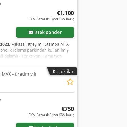
€1.100
EXW Pazarlık Fiyatı KDV hariç
İstek gönder
2022
, Mikasa Titreşimli Stampa MTX-
nel kiralama parkından kullanılmış,
nli bakımlı - Fonksiyon: Tamamen
oğraflar için lütfen bizimle iletişime
dpfx Aey A Hcdjlxsa Fiyat 1.100 EUR +
Küçük ilan
 MVX - üretim yılı
€750
EXW Pazarlık Fiyatı KDV hariç