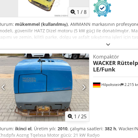
1
/
8
Durum:
mükemmel (kullanılmış)
, AMMANN markasının profesyonel
modeli, güvenilir HATZ Dizel motoru (5 kW güç) ile donatılmıştır. M
yapımı ve zemin, kilitli parke, dolgu ve asfalt sıkıştırma işleri için
mekaniktir ve sağlam Alman yapısına sahiptir. Görsel durumu foto
izleri mevcuttur. Teknik veriler: • Üretici: AMMANN • Model: AVP 292
Kompaktör
Diesel • Motor tipi: 1B30-6 • Güç: 5 kW • Çalışma ağırlığı: 190 kg •
WACKER
Rüttelp
Uygulama alanları: • Kilitli parke sıkıştırma • Parke döşeme işleri • 
LE/Funk
Sifyexoa • Zemin ve dolgu sıkıştırma • Hafriyat ve temel çalışmaları
HATZ motor – dayanıklı ve değerli bir dizel ünite.
Hilpoltstein
2.215 
1
/
25
Durum:
ikinci el
, Üretim yılı:
2010
, çalışma saatleri:
382 h
, Wacker/N
Chsdpfx Aozng Tqelxsa Motor gücü: 21 kW Radyo