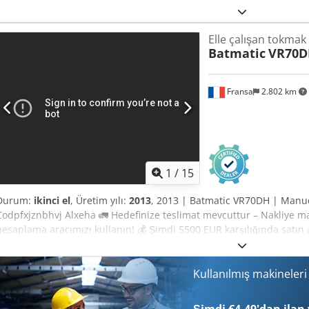
Elle çalışan tokmak
Batmatic
VR70D
Fransa
2.802 km
1
/
15
Durum:
ikinci el
, Üretim yılı:
2013
, 2013 | Batmatic VR70DH | Manu
Codpfxjznbhvj Alxeha 🚛 Hedefinize teslimat mevcuttur – Nakliye ma
hesaplama aracımızı kullanın! 💰 Şimdi 5500 EUR karşılığında satın a
ücret karşılığında teslimatta ödeme imkanı mevcuttur (onaya tabidir)
incelenmiştir. 0 İnceleme noktası 0 onaylandı ✅ 0 eksiklik ℹ️ 0 gide
kullanılmış, neredeyse yeni, çalışma saati sayacı yok. 📄 Tam incelem
Kullanılmış makineler
görmek ister misiniz? İpucu: Daha fazla ayrıntı bulmak için çevrim
referansı sıklıkla kullanılır. 💡 Bu makine ve hizmetimizin neden öne