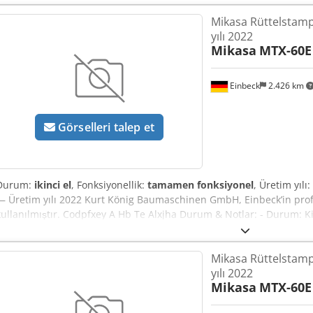
Mikasa Rüttelstamp
yılı 2022
Mikasa
MTX-60E
Einbeck
2.426 km
Görselleri talep et
Durum:
ikinci el
, Fonksiyonellik:
tamamen fonksiyonel
, Üretim yılı:
— Üretim yılı 2022 Kurt König Baumaschinen GmbH, Einbeck’in pro
kullanılmıştır. Codpfxey A Hb Te Alxjha Durum & Notlar: - Durum: K
bakımlı - Fonksiyon: Tamamen çalışır durumda - Ürün görselleri yak
iletişime geçebilirsiniz - 37574 Einbeck’te önceden randevu ile in
Mikasa Rüttelstamp
KDV | EXW Einbeck | Teslimat talep üzerine
yılı 2022
Mikasa
MTX-60E