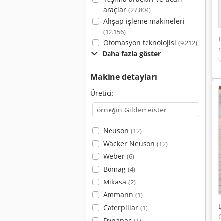
araçlar
(27.804)
Ahşap işleme makineleri
(12.156)
Otomasyon teknolojisi
(9.212)
Daha fazla göster
Makine detayları
Üretici:
Neuson
(12)
Wacker Neuson
(12)
Weber
(6)
Bomag
(4)
Mikasa
(2)
Ammann
(1)
Caterpillar
(1)
Dynapac
(1)