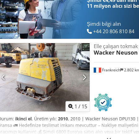
Şimdi €4,49'dan ilan 
kapsamlı inceleme ✔ Şantiye teslimatı mevcuttur ✔ Para İade Gara
11 milyon alıcı
sizi b
seçenekleri 🔄 Diğer ekipman seçeneklerini değerlendiriyor musun
operatörleri için faydalı araçlar ve kaynaklar sunuyoruz – platformu
Şimdi bilgi alın
+44 20 806 810 84
Elle çalışan tokmak
Wacker Neuson
Frankreich
2.802 k
1
/
15
Durum:
ikinci el
, Üretim yılı:
2010
, 2010 | Wacker Neuson DPU130 | 
Fransa 🚛 Hedefinize teslimat imkanı mevcuttur – Nakliye maliyetin
aracımızı kullanın! 💰 Şimdi 6800 Euro'ya satın alın veya bir teklif ve
teslimatta ödeme imkanı mevcuttur (onaya tabidir)* 👷‍♂️ Bağımsız b