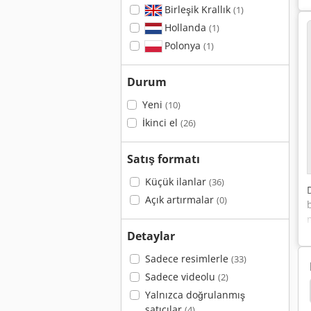
Birleşik Krallık
(1)
Hollanda
(1)
Polonya
(1)
Durum
Yeni
(10)
İkinci el
(26)
Satış formatı
Küçük ilanlar
(36)
Açık artırmalar
(0)
Detaylar
Sadece resimlerle
(33)
Sadece videolu
(2)
Neuson 2404
Neuson 2001
Neuson 1903
Yalnızca doğrulanmış
satıcılar
(4)