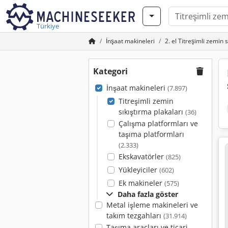
Türkiye
İnşaat makineleri
2. el Titreşimli zemin 
Kategori
İnşaat makineleri
(7.897)
Titreşimli zemin
sıkıştırma plakaları
(36)
Çalışma platformları ve
taşıma platformları
(2.333)
Ekskavatörler
(825)
Yükleyiciler
(602)
Ek makineler
(575)
Daha fazla göster
Metal işleme makineleri ve
takım tezgahları
(31.914)
Taşıma araçları ve ticari