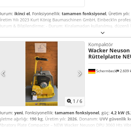
Durum:
ikinci el
, Fonksiyonellik:
tamamen fonksiyonel
, Üretim yılı:
Üretim Yılı 2023 Kurt König Baumaschinen GmbH, Einbeck’in profesy
Durum & Bilgilendirme: - Durum: Kiralamadan kullanılmış, düzenli 
durumda - Ürün görselleri yakında — güncel fotoğraflar için lütfen b
Einbeck’te önceden randevu ile inceleme mümkün Fiyat 750 EUR + K
Kompaktör
üzerine Cjdpoy A Hdujfx Alxjha
Wacker Neuson
Rüttelplatte NE
Schermbeck
2.609
1
/
6
Durum:
yeni
, Fonksiyonellik:
tamamen fonksiyonel
, güç:
4,2 kW (5,
işletme ağırlığı:
190 kg
, Üretim yılı:
2026
, Donanım:
UVV güvenlik k
Vibratory Plate Compactor – NEW Wacker Neuson DPU 3060 Hts Vibra