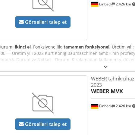
Einbeck
2.426 km
Görselleri talep et
Durum:
ikinci el
, Fonksiyonellik:
tamamen fonksiyonel
, Üretim yılı:
60E — Üretim yılı 2022 Kurt König Baumaschinen GmbH'nin profesyo
Einbeck. Durum ve Notlar: - Durum: Kiralamadan kullanılmış, düze
çalışır durumda - Ürün resimleri yakında paylaşılacaktır — güncel fot
geçin - 37574 Einbeck'te yerinde inceleme, randevu ile mümkün Chj
WEBER tahrik cihazı
KDV | EXW Einbeck | Teslimat talep üzerine
2023
WEBER
MVX
Einbeck
2.426 km
Görselleri talep et