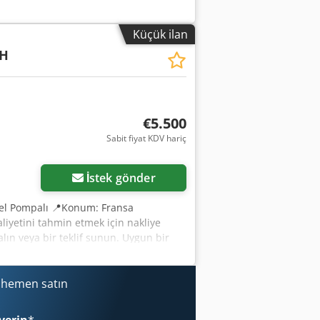
Küçük ilan
H
€5.500
Sabit fiyat KDV hariç
İstek gönder
el Pompalı 📍Konum: Fransa
liyetini tahmin etmek için nakliye
lın veya bir teklif sunun. Uygun bir
* 👷‍♂️ Bağımsız bir uzman tarafından
r ⚠️ 📌 Uzmanın yorumu: Makine çok az
eyi, ek fotoğrafları veya bir videoyu
i hemen satın
içi arama yaparken "40924 Equippo"
 çıktığı: ✔ Profesyoneller tarafından