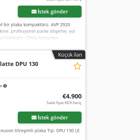
İstek gönder
 bir plaka kompaktörü. AVP 2920
akine, profesyonel parke döşeme, yol
 tasarlanmıştır. Cihaz tamamen
ğraflara uygundur – normal kullanım
0 • Üretim yılı: 1999 • Motor: HATZ
Küçük ilan
 Manuel marş • Almanya üretimi
latte DPU 130
Yol yapım çalışmaları Chsdpfx Alsy
 Durum: Kullanılmış, eksiksiz makine.
km
€4.900
Sabit fiyat KDV hariç
İstek gönder
euson titreşimli plaka Tip: DPU 130 LE