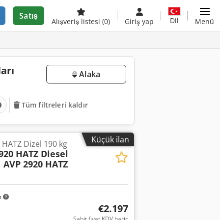
Satış
Dil
Alışveriş listesi
(0)
Giriş yap
Menü
arı
Alaka
Tüm filtreleri kaldır
Küçük ilan
ATZ Dizel 190 kg
20 HATZ Diesel
AVP 2920 HATZ
m
€2.197
Sabit fiyat KDV hariç