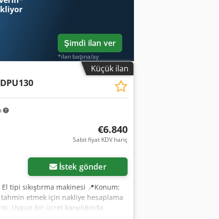
verin
*
ntisi ✔ Güvenli ve esnek ödeme
ekliyor
uz? Tüm ekipman sahipleri ve
muzda kolayca erişilebilir.
Şimdi ilan ver
*ilan başına/ay
Küçük ilan
DPU130
m
€6.840
Sabit fiyat KDV hariç
İstek gönder
El tipi sıkıştırma makinesi 📍Konum:
i tahmin etmek için nakliye hesaplama
rin. Uygun bir ücret karşılığında
ir uzman tarafından incelenmiştir 0