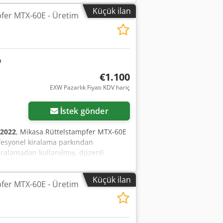
Küçük ilan
fer MTX-60E - Üretim
€1.100
EXW Pazarlık Fiyatı KDV hariç
İstek gönder
2022
, Mikasa Rüttelstampfer MTX-60E
fesyonel kiralama parkından
iralamadan kullanılmış, düzenli
ında — güncel fotoğraflar için bizimle
celeme mümkündür Fiyat 1.100 EUR +
Küçük ilan
fer MTX-60E - Üretim