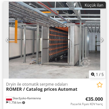
Küçük ilan
1
/
5
Dryin ile otomatik serpme odaları
ROMER / Catalog prices
Automat
€35.000
Skarżysko-Kamienna
1.756 km
Pazarlık Fiyatı KDV hariç