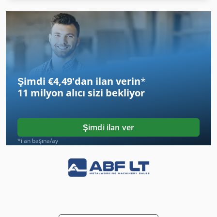
Izlenen Araç
Ka 77
Köşe Araçları
Makine Dengeleme
Şimdi €4,49'dan ilan verin
*
Makine Ekleme
11 milyon alıcı
sizi bekliyor
Makine Merkezi
O K
Şimdi ilan ver
Otec
*ilan başına/ay
Tel Erezyon Makinası
Tel Erozyon Makinesi
Tel O Ciltleme Makinesi