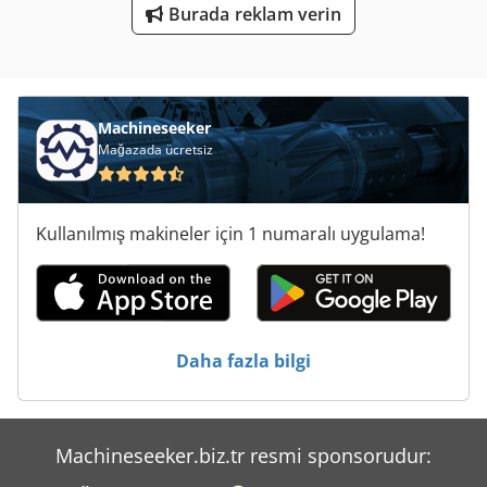
Ticari Demir
Burada reklam verin
Ticari Römorklar
Yol Yapım Makineleri
Machineseeker
Yükleyici Bar
Mağazada ücretsiz
Yükleyici-Tekerlekli Yükleyici Iş Makinesi Ile
Çalışma Araç
Kullanılmış makineler için 1 numaralı uygulama!
Ölçme Araçları
Ön Yükleyici
Daha fazla bilgi
Machineseeker.biz.tr resmi sponsorudur: