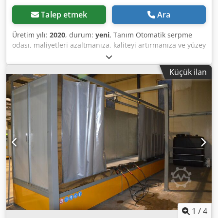
Talep etmek
Ara
Üretim yılı:
2020
, durum:
yeni
, Tanım Otomatik serpme
odası, maliyetleri azaltmanıza, kaliteyi artırmanıza ve yüzey
hazırlama işleminin verimliliğini artırmanıza olanak
tanıyan bir çözümdür. Otomatik serpme odası bir dizi
Küçük ilan
sprey pompası ile donatılmıştır, süreç sonraki işlemlere
geçtikten sonra mümkün olduğunca az sıvı olacak, böylece
para tasarrufu sağlayacak ve yıkama kalitesini artıracak
şekilde tasarlanmıştır. Bu çok önemlidir, çünkü bu
çözümler kullanılmadan yapılan sistemlerde belirgin
tasarruflar gelecekte kimya ve atık bertarafı ile ilişkili çok
daha yüksek maliyetler oluşturabilir ve bu daha da fazla
olacaktır. Ayrıca gerekli banyo parametrelerinin
korunmasına ilişkin sorunlara da dikkat edilmelidir.
Araştırma ve geliştirme çalışmaları, yıkama işleminden
sonra bir dizi fan tarafından üflenen sıcak hava ile
kurutma ayrıntılarına (isteğe bağlı) sahip bir yağmurlama
odası geliştirmemizi sağladı. Yağmurlama odası, kendi
makro programlarınızı oluşturmak için, her biri 10
1
/
4