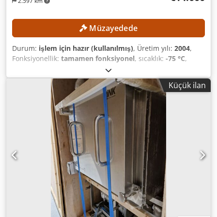
2.597 km
Müzayedede
Durum:
işlem için hazır (kullanılmış)
, Üretim yılı:
2004
,
Fonksiyonellik:
tamamen fonksiyonel
, sıcaklık:
-75 °C
,
toplam uzunluk:
1.300 mm
, toplam genişlik:
1.300 mm
,
toplam yükseklik:
2.000 mm
, kullanılabilir tank kapasitesi:
Küçük ilan
100 l
, Tesis, üretici tarafından uzmanlık gerektiren şekilde
sökülmüş ve kullanımdan kaldırılmıştır. Plakalar bir araya
getirilmiştir. TEKNİK DETAYLAR Buz yoğunlaştırıcı hacmi:
100 litre Dsdpfx Acozrfa Doweck Buz yoğunlaştırıcı
kapasitesi: 12 kg Buz yoğunlaştırıcı performansı: 8 g/24
saat Buz yoğunlaştırıcı sıcaklığı: −75 °C MAKİNE DETAYLARI
Ölçüler Dondurarak kurutma tesisinin kapladığı alan: 1.300
× 1.300 × 2.000 mm Ek bileşenin kapladığı alan: 1.800 × 600
× 2.000 mm