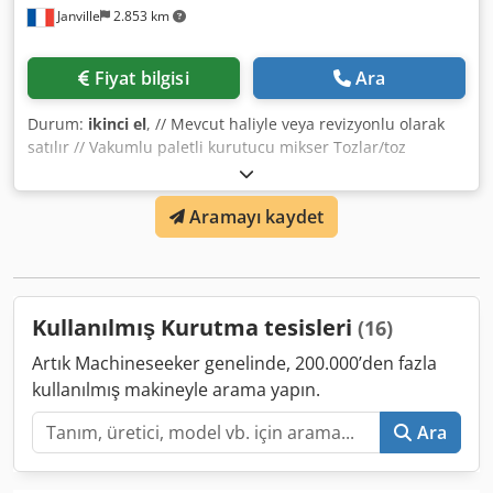
Janville
2.853 km
R508, Isceon 89 - Wärmeträgerflüssigkeit: Syltherm XLT
Technische Anschlüsse: - Warmwasserzulauf: ½"
Schlauchanschluss - Abtauwasserablauf: ½"
Fiyat bilgisi
Ara
Schlauchanschluss - Vakuumausgang: DN 25 Edelstahlrohr
- Belüftung: DN 6 Anschluss Sonstiges: - Dokumentation
Durum:
ikinci el
, // Mevcut haliyle veya revizyonlu olarak
und Qualifizierungsunterlagen vorhanden - Wird mit LPC
satılır // Vakumlu paletli kurutucu mikser Tozlar/toz
plus Computer zur Datenanalyse verkauft. - Ersatzteile
halindeki maddeler gibi ürünler için kullanılır. 316
Zubehör enthalten.
paslanmaz çelik Dcjdpox Rz Spefx Acwok Tank çapı: 1000 x
Aramayı kaydet
2000 Hacim: 1100 litre Ceketli: 86 litre / 1 bar - 120°C
Isıtmalı karıştırıcı: 235 litre / 1 bar - 120°C 8 kazıyıcı bıçakla
karıştırma 400 mm çapında doldurma 350 mm çapında ve
giyotin vanalı boşaltım ADF 15 kW motor Kendini
temizleyen filtre
Kullanılmış Kurutma tesisleri
(16)
Artık Machineseeker genelinde, 200.000’den fazla
kullanılmış makineyle arama yapın.
Ara