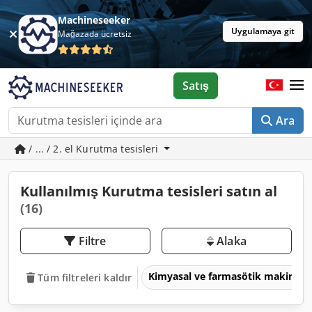
Machineseeker
Uygulamaya git
Mağazada ücretsiz
Satış
Ara
/ ... / 2. el Kurutma tesisleri
Kullanılmış Kurutma tesisleri satın al
(16)
Filtre
Alaka
Kimyasal ve farmasötik makinele
Tüm filtreleri kaldır