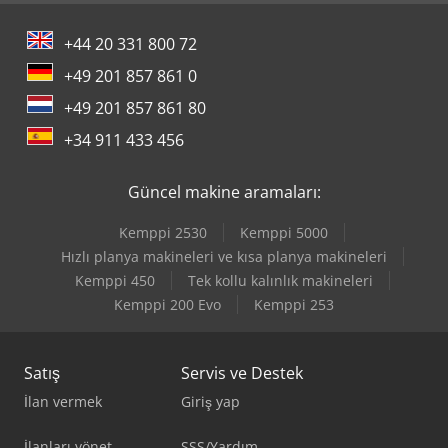
+44 20 331 800 72
+49 201 857 861 0
+49 201 857 861 80
+34 911 433 456
Güncel makine aramaları:
Kemppi 2530
Kemppi 5000
Hızlı planya makineleri ve kısa planya makineleri
Kemppi 450
Tek kollu kalınlık makineleri
Kemppi 200 Evo
Kemppi 253
Satış
Servis ve Destek
İlan vermek
Giriş yap
İlanları yönet
SSS/Yardım