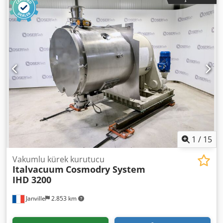
metrekareye kadar olan yüzeylerin düzenli temizliği için
tasarlanmış, üzerinde yürüyerek kullanılan bir temizleme
ve kurutma cihazıdır. Djdpfxszl E Afe Acwjck
1
/
15
Vakumlu kürek kurutucu
Italvacuum
Cosmodry System
IHD 3200
Janville
2.853 km