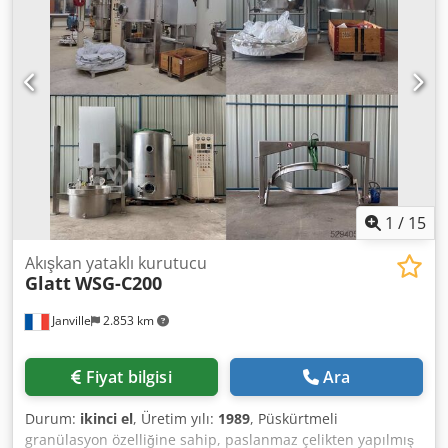
çerçeve üzerine monte edilmiştir. Talep üzerine daha fazla
bilgi, teşekkürler. Djdpfx Aer Nclajcwjck
1
/
15
Akışkan yataklı kurutucu
Glatt
WSG-C200
Janville
2.853 km
Fiyat bilgisi
Ara
Durum:
ikinci el
, Üretim yılı:
1989
, Püskürtmeli
granülasyon özelliğine sahip, paslanmaz çelikten yapılmış