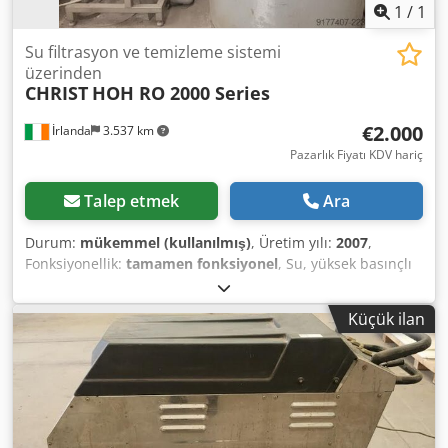
1
/
1
Su filtrasyon ve temizleme sistemi
üzerinden
CHRIST
HOH RO 2000 Series
€2.000
İrlanda
3.537 km
Pazarlık Fiyatı KDV hariç
Talep etmek
Ara
Durum:
mükemmel (kullanılmış)
, Üretim yılı:
2007
,
Fonksiyonellik:
tamamen fonksiyonel
, Su, yüksek basınçlı
bir pompa aracılığıyla RO (ters ozmoz) membranı
üzerinden basınçlandırılır. Tuzdan arındırılmış su/permeat
Küçük ilan
daha sonra 1000 litrelik bir depodan geçirilerek kullanıma
sunulur. İçinde yoğunlaşmış tuzlar/konsantre bulunan su
ise atık çıkışına yönlendirilir. Permeat/konsantre arasındaki
oran, iğneli vana üzerinde manuel olarak ayarlanmalıdır.
Normal çalışma koşullarında RO membranları uzun
ömürlüdür. Ancak iyi bir ham su kalitesine sahip olsa bile,