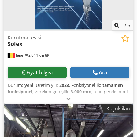
1
/
5
Kurutma tesisi
Solex
Ieper
2.844 km
Fiyat bilgisi
Ara
Durum:
yeni
, Üretim yılı:
2023
, Fonksiyonellik:
tamamen
fonksiyonel
, gereken genişlik:
3.000 mm
, alan gereksinimi
uzunluk:
3.000 mm
, gereken yükseklik:
18.000 mm
, Solex
soğutucu/kurutucu/koşullandırıcı. Yükseklik: 18 metre,
Küçük ilan
tamamen paslanmaz çelik 316'dan üretilmiştir. Gıda, gübre
ve plastik granüllerinin soğutulması, kurutulması ve
koşullandırılması için tasarlanmıştır. Kapasite: saatte 18
ton. Dsdpfjxw D Nhjx Acweck