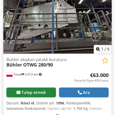
1
/
9
Buhler akışkan yataklı kurutucu
Bühler
OTWG 280/90
€63.000
Toruń
2.012 km
Pazarlık Fiyatı KDV hariç
Talep etmek
Ara
Durum:
ikinci el
, Üretim yılı:
1996
, Fonksiyonellik:
tamamen fonksiyonel
, toplam ağırlık:
1.750 kg
, toplam
genişlik:
1.120 mm
, toplam uzunluk:
3.750 mm
, Bölme