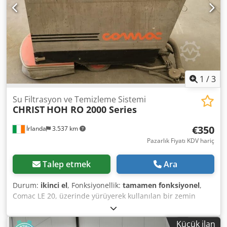
belirli bir ölçüde kir tabakaları oluşacak ve permeate
kapasitesinde yavaş bir azalma meydana gelecektir.
Dcodpjzl E Diofx Acwek
1
/
3
Su Filtrasyon ve Temizleme Sistemi
CHRIST
HOH RO 2000 Series
€350
İrlanda
3.537 km
Pazarlık Fiyatı KDV hariç
Talep etmek
Ara
Durum:
ikinci el
, Fonksiyonellik:
tamamen fonksiyonel
,
Comac LE 20, üzerinde yürüyerek kullanılan bir zemin
temizleme/cilalama makinesidir. Ticari alanlarda, örneğin
perakende satış noktalarında ve spor salonlarında 1400
Küçük ilan