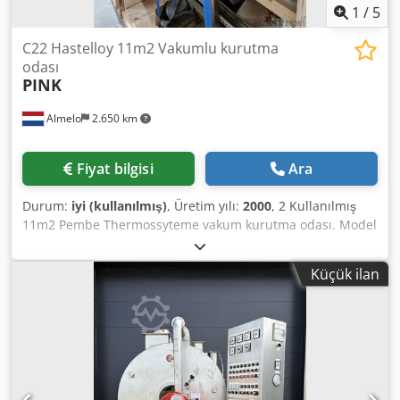
1
/
5
C22 Hastelloy 11m2 Vakumlu kurutma
odası
PINK
Almelo
2.650 km
Fiyat bilgisi
Ara
Durum:
iyi (kullanılmış)
, Üretim yılı:
2000
, 2 Kullanılmış
11m2 Pembe Thermossyteme vakum kurutma odası. Model
650-650-120-5 Hastelloy C22, 5x 650mm x 650mm çekmece
temas alanı ile 3 bar için kalifiye. 120 mm üst boşluk, 700
Küçük ilan
mm geniş uç 775 mm derin x 700 mm yüksek. İç hazne
boyutları 95C'de -1/+1 bar için uygundur, WO#60070, fab#
20004677, 2000 yılından. Dcodpeiqx N Hjfx Acwsk