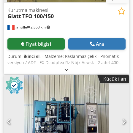
Kurutma makinesi
Glatt
TFO 100/150
Janville
2.853 km
Fiyat bilgisi
Ara
Durum:
ikinci el
, - Malzeme: Paslanmaz çelik - Pnömatik
versiyon / ADF - EX Dcodpfex Rz Nbjx Acwsk - 2 adet 400L
konik kesik tank (her kurutucu için) model WSG120 / D.1200
/ 900 X PF.500, tekerlekli - Her iki kurutucu için ortak 1 tank
Küçük ilan
çevirici - Kumanda panosu - Nitrojene bağlı 2 patlama
diyaframı ile güvenlik sağlanır