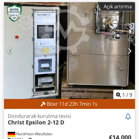
Açık artırma
1
/
9
Biter
11
d
23
h
6
min
59
s
Dondurarak kurutma tesisi
Christ
Epsilon 2-12 D
Nordrhein-Westfalen
€14.000