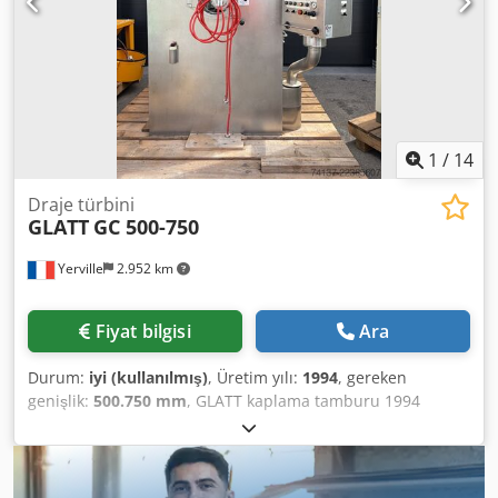
1
/
14
Draje türbini
GLATT
GC 500-750
Yerville
2.952 km
Fiyat bilgisi
Ara
Durum:
iyi (kullanılmış)
, Üretim yılı:
1994
, gereken
genişlik:
500.750 mm
, GLATT kaplama tamburu 1994
model, değiştirilebilir tamburlu GC 750/500 tip kaplama
makinesi, patlamaya karşı güvenli (Ex) tasarımlı. Proses
ekipmanı: Glatt Coater GC 750 (sadece test amaçlı
kullanılan ekipman) D= 500mm ve 750 mm çapında, delikli