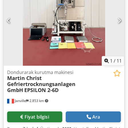
1
/
11
Dondurarak kurutma makinesi
Martin Christ
Gefriertrocknungsanlagen
GmbH
EPSILON 2-6D
Janville
2.853 km
Fiyat bilgisi
Ara