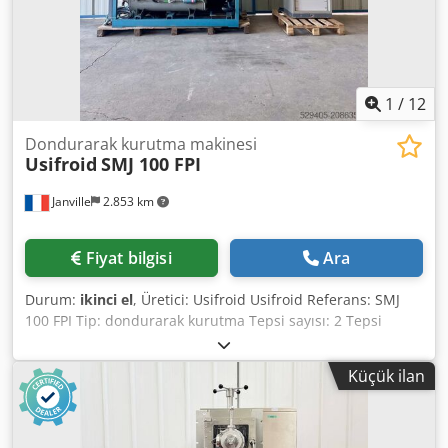
1
/
12
Dondurarak kurutma makinesi
Usifroid
SMJ 100 FPI
Janville
2.853 km
Fiyat bilgisi
Ara
Durum:
ikinci el
, Üretici: Usifroid Usifroid Referans: SMJ
100 FPI Tip: dondurarak kurutma Tepsi sayısı: 2 Tepsi
başına yüzey alanı: 100 cm x 50 cm Dsdox R Av Aepfx
Acwock 2 hava kompresörü 1 soğutma ünitesi: R22 ve 502 1
Küçük ilan
sirkülasyon pompası 1 ısıtma sistemi Eksik parçalar:
Hidrolik ünite Vakum pompası