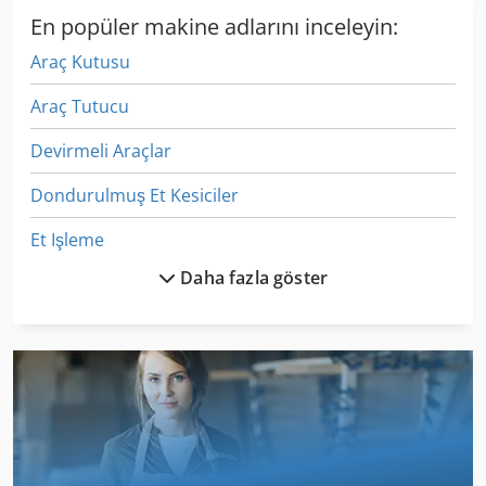
En popüler makine adlarını inceleyin:
Araç Kutusu
Araç Tutucu
Devirmeli Araçlar
Dondurulmuş Et Kesiciler
Et Işleme
Daha fazla göster
German
Gkt 60
Izlenen Araç
Ka 77
Kaynar Tava Devirme