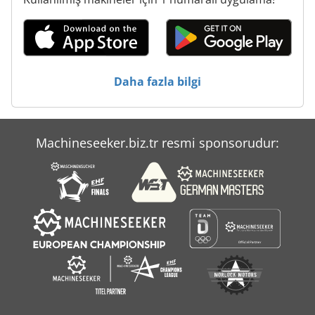
Ticari Römorklar
Tur 560
Uv Kurutma
Daha fazla bilgi
Çalışma Araç
Machineseeker.biz.tr resmi sponsorudur: