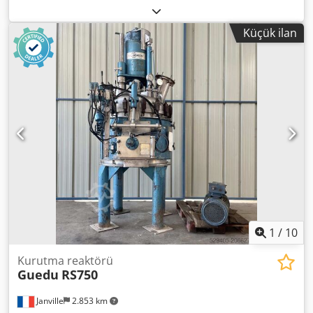
parti tipi akışkan yataklı kurutucu. Üretici: Glatt Model:
WSG-C200 Yıl: 1989 Önceki kullanım: farmasötik Ürün tava
Küçük ilan
kapasitesi: 700 litre Ürün kapasitesi: 200 – 280 kg Hava
filtrasyonu ve ısıtıcı batarya Torba filtrasyon sistemi Isı
değiştirici: borulu tip Sıcaklık kontrolü: çoklu sensör
Püskürtme: evet Watson Marlow peristaltik pompa
Püskürtme memesi Şase ve kule: 316 paslanmaz çelik
Elektrik panosu 2 tava ve koruyucu cepler ile birlikte satılır
Devirme arabası: mevcut Dokümantasyon: Almanca mevcut
Yedek parça Mevcut vanalar Fan mevcut değil Sıcak su
jeneratörü/kazan mevcut değil. Dcsdpfxjx R An Ss Acwsk
1
/
10
Kurutma reaktörü
Guedu
RS750
Janville
2.853 km