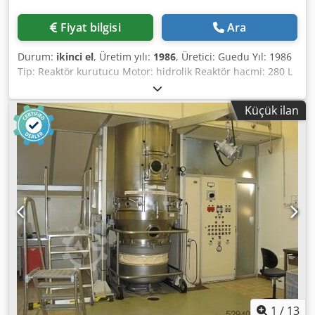
Fiyat bilgisi
Ara
Durum:
ikinci el
, Üretim yılı:
1986
, Üretici: Guedu Yıl: 1986
Tip: Reaktör kurutucu Motor: hidrolik Reaktör hacmi: 280 L
Kabuk devresi: Tank: 14,6 L / 0,9 m2 Alt: 13,75 L / 0,55 m2
Korozyon payı: 1 mm Test basıncı (yarım kabuk): 12 bar
Küçük ilan
Çalışma basıncı (yarım kabuk): 6 bar buhar Test basıncı
(tank): 6 bar Çalışma basıncı (kap): 3,99 bar gaz ve 10 torr
vakum Dcsdpfx Acex Rz Iqjwjk Çalışma sıcaklığı: - 20°C +
160°C Kaynak katsayısı: 0,7
1
/
13