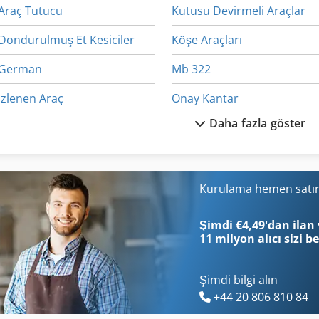
Araç Tutucu
Kutusu Devirmeli Araçlar
Dondurulmuş Et Kesiciler
Köşe Araçları
German
Mb 322
Izlenen Araç
Onay Kantar
Daha fazla göster
Ka 77
Taş Kırıcı
Kgs 1670
Ticari Demir
Ks 205
Ticari Et Kıyma Makinesi
Kurulama hemen satı
Kurtarma Araçları
Ticari Römorklar
Şimdi €4,49'dan ilan 
11 milyon alıcı
sizi b
Şimdi bilgi alın
+44 20 806 810 84