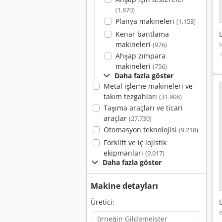
(1.870)
Planya makineleri
(1.153)
Kenar bantlama
makineleri
(976)
Ahşap zımpara
makineleri
(756)
Daha fazla göster
Metal işleme makineleri ve
takım tezgahları
(31.908)
Taşıma araçları ve ticari
araçlar
(27.730)
Otomasyon teknolojisi
(9.218)
Forklift ve iç lojistik
ekipmanları
(9.017)
Daha fazla göster
Makine detayları
Üretici: