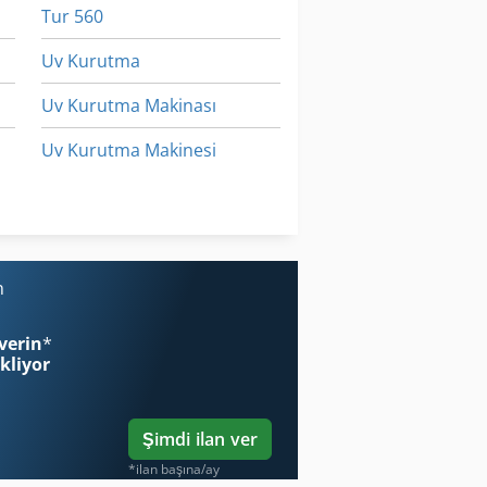
Tur 560
Uv Kurutma
Uv Kurutma Makinası
Uv Kurutma Makinesi
Yüksek Kurutma Makinesi
Çalışma Araç
n
verin
*
ekliyor
Şimdi ilan ver
*ilan başına/ay