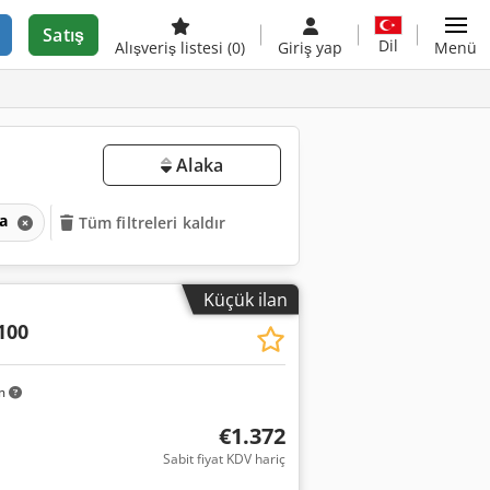
Satış
Dil
Alışveriş listesi
(0)
Giriş yap
Menü
Alaka
ma
Tüm filtreleri kaldır
Küçük ilan
100
km
€1.372
Sabit fiyat KDV hariç