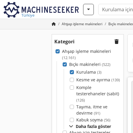
Türkiye
Ahşap işleme makineleri
Bıçkı makineler
Kategori
Ahşap işleme makineleri
(12.161)
Bıçkı makineleri
(522)
Kurulama
(3)
Kesme ve ayırma
(139)
Komple
testerehaneler (sabit)
(126)
Taşıma, itme ve
devirme
(91)
Kabuk soyma
(56)
Daha fazla göster
Ahşap için testereler