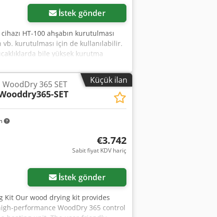
İstek gönder
a cihazı HT-100 ahşabın kurutulması
 vb. kurutulması için de kullanılabilir.
sıcaklıklarda bile yüksek kurutma
 Enerji tasarruflu çalışma için yüksek
üksek kaliteli makine. - Pratik kontrol,
Küçük ilan
i WoodDry 365 SET
ır. - Büyük miktarda suyu bile
Wooddry365-SET
in, kayın, dişbudak gibi çoğu yumuşak
çin de uygundur. Diğer nem alma
tavsiye edilmez. Teknik veriler: Nominal
km
 W Hava akışı: 1100 mc/saat Soğutma
aralığı (bağıl nem) T
€3.742
Sabit fiyat KDV hariç
İstek gönder
Kit Our wood drying kit provides
a high-performance WoodDry 365 control