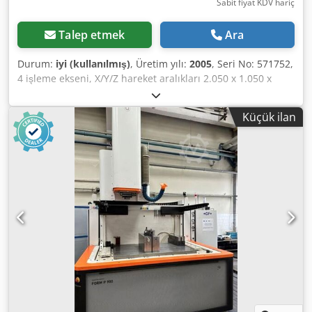
Sabit fiyat KDV hariç
Talep etmek
Ara
Durum:
iyi (kullanılmış)
, Üretim yılı:
2005
, Seri No: 571752,
4 işleme ekseni, X/Y/Z hareket aralıkları 2.050 x 1.050 x
1.000 mm, tabla boyutu 2.400 x 1.500 mm, tabla taşıma
kapasitesi 10.000 kg, makine yatağı bir çukura monte
Küçük ilan
edilmiş, T-yuvalı sabitleme yüzeyi, EW15 Lineer tip elektrot
değiştirme sistemi, kartuş filtre sistemli dielektrik sıvı
sistemi, Ingersoll Multipulse 64 tip kontrol ünitesi,
söndürme sistemi. Dkedpfx Aszq Dl Ajnpor