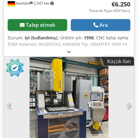
€6.250
Iserlohn
2.547 km
Pazarlık Fiyatı KDV hariç
Talep etmek
Ara
Durum:
iyi (kullanılmış)
, Üretim yılı:
1998
, CNC kalıp oyma
EDM makinesi INGERSOLL HANSEN Tip: GRANTRY 1000 Yıl
1998 Kontrol MITSIBISHI 64 Bit CNC multipuse Jeneratör 70
Amp Hareket mesafesi : X 700 mm Y1350 mm Z500 mm
Küçük ilan
Dedot Dbakopfx Anpskr çalışma kabı : 1000 mm X1600 mm
X 550 mm Masa yükü maks: 3000 Kg Soğutma sistemi,
Dokümantasyon mevcut Veri yedekleme mevcut
Aksesuarlar Takım tutucu Hirschmann.