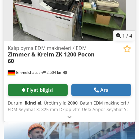
1
/
4
Kalıp oyma EDM makineleri / EDM
Zimmer & Kreim
ZK 1200 Pocon
60
Emmelshausen
2.504 km
Fiyat bilgisi
Ara
Durum:
ikinci el
, Üretim yılı:
2000
, Batan EDM makineleri /
EDM Seyahat X: 825 mm Dkjdpjvtfn Uefx Anpor Seyahat Y:
680 mm Seyahat Z: 405 mm Masa boyutu X: 1200 mm Masa
boyutu Y: 850 mm maksimum iş parçası ağırlığı: 3000 kg
Elektrot değiştirici: 50 kez Jeneratör POCON 60 Tüy yuvası:
EROWA Ağır hizmet adaptörü O modülü Halojen lamba