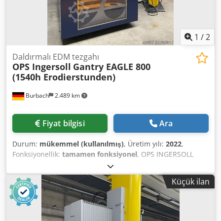
1
/
2
Daldırmalı EDM tezgahı
OPS Ingersoll
Gantry EAGLE 800
(1540h Erodierstunden)
Burbach
2.489 km
Fiyat bilgisi
Ara
Durum:
mükemmel (kullanılmış)
, Üretim yılı:
2022
,
Fonksiyonellik:
tamamen fonksiyonel
, OPS INGERSOLL
GANTRY EAGLE 800 İmalat Yılı: 2022 Mükemmel durumda,
az kullanılmış (1540 saat erozyon çalışma süresi) EAGLE
Küçük ilan
Powertec PC/NC Kontrol Ünitesi 3060 Dokunmatik ekranlı
22" ekran PC/NC üzerinde MultiProg Powertec teknolojisi
ile programlama Powertec Easy Burn hızlı programlama
Powertec el tipi çok fonksiyonlu kontrol cihazı Powertec el