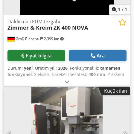
1
/
1
Daldırmalı EDM tezgahı
Zimmer & Kreim
ZK 400 NOVA
Groß-Bieberau
2.399 km
Fiyat bilgisi
Ara
Durum:
yeni
, Üretim yılı:
2026
, Fonksiyonellik:
tamamen
fonksiyonel
, X ekseni hareket mesafesi:
400 mm
, Y ekseni
hareket mesafesi:
300 mm
, Z ekseni hareket mesafesi:
350
mm
, iş parçası ağırlığı (maks.):
700 kg
, garanti süresi:
12
Küçük ilan
aylar
, Precision & Stability through Robust Construction.
The static, dynamic, and rigid mechanical design ensures
consistently stable operation at high performance levels.
Linear glass scales in X, Y, and Z axes enable precise
position detection and minimize measurement errors.
Compact & Rigid Mechanical Concept. The short C-frame
design combined with generously dimensioned cast