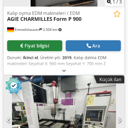
1
/
3
Kalıp oyma EDM makineleri / EDM
AGIE CHARMILLES
Form P 900
Emmelshausen
2.504 km
Fiyat bilgisi
Ara
Durum:
ikinci el
, Üretim yılı:
2019
, Kalıp dalma EDM
makineleri Seyahat X: 900 mm Seyahat Y: 700 mm Z
hareketi: 500 mm Dkjdpfjzn If Iox Anpjr Masa boyutu X:
1300 mm Masa ölçüsü Y: 900 mm Maksimum. iş parçası
Küçük ilan
boyutu X: 1814 mm Maksimum. iş parçası boyutu Y: 1215
mm Maksimum. iş parçası boyutu Z: 600 mm Maksimum.
elektrot ağırlığı: 50 kg Maksimum. iş parçası ağırlığı: 3000
kg Alet değiştirici: 20 yollu Jeneratör: 80 amper soğutucu
alçaltılabilir konteyner Charmilles kontrolü