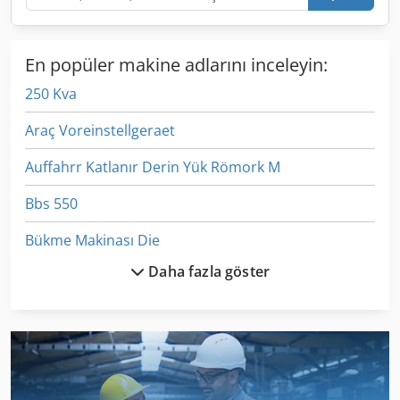
şu anda elektrikle çalışmadığını lütfen unutmayın.
En popüler makine adlarını inceleyin:
250 Kva
Araç Voreinstellgeraet
Auffahrr Katlanır Derin Yük Römork M
Bbs 550
Bükme Makinası Die
Daha fazla göster
Et Işleme
Hq 500
Izlenen Araç
Ka 77