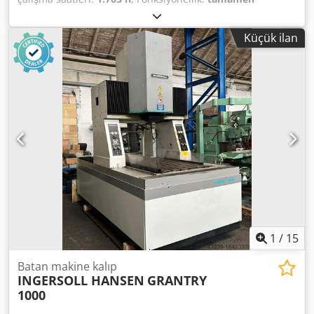
fonksiyonel
, X ekseni hareket mesafesi:
550 mm
, Y ekseni
hareket mesafesi:
850 mm
, Z ekseni hareket mesafesi:
450
Küçük ilan
mm
, iş parçası ağırlığı (maks.):
2.000 kg
, depo kapasitesi:
800 l
, OPS INGERSOLL Gantry Eagle 800 Djdpfxjzgt Rme
Anpskr imal yılı: 2011 hareket mesafesi: x, y, z 550 x 850 x
450 mm kontrol: Eagle Power Tec elektrot değiştirici: 20
adet 3D prob 3D prob yatakta mıknatıs: 400 x 200 mm C
ekseni erowa bağlantı yangın söndürme sistemi uzaktan
kumanda chiller (soğutucu) ~600/700 litre dielektrik sıvı
dahil dolap ve içeriği dahil dokümantasyon makine
inceleme için çalışır durumda
1
/
15
Batan makine kalıp
INGERSOLL HANSEN
GRANTRY
1000