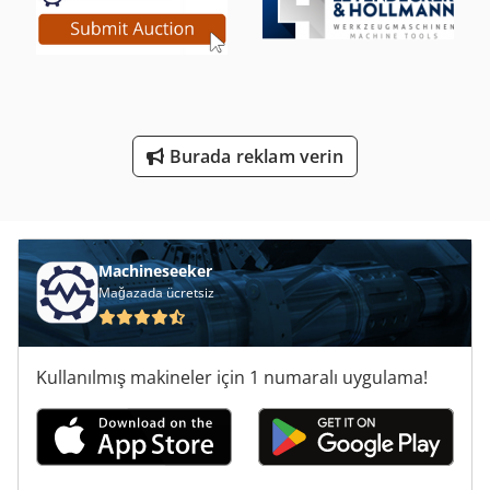
Yükleyici-Tekerlekli Yükleyici Iş Makinesi Ile
Yüksek Kurutma Makinesi
Çalışma Araç
Burada reklam verin
Ölçme Araçları
Ön Yükleyici
Machineseeker
Mağazada ücretsiz
Kullanılmış makineler için 1 numaralı uygulama!