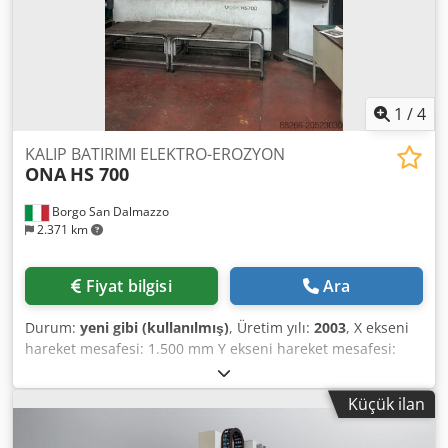
tablası (G x D): 1640 x 1140 mm Yük kapasitesi: 7.500 kg
Dksdoxpvhaspfx Anpor Aksesuarlar: - CO2 yangın
söndürme sistemi - Kartuş filtre sistemi - HSJ teknolojisi
(Yüksek Hızlı Atlama)
1
/
4
KALIP BATIRIMI ELEKTRO-EROZYON
ONA
HS 700
Borgo San Dalmazzo
2.371 km
Fiyat bilgisi
Ara
Durum:
yeni gibi (kullanılmış)
, Üretim yılı:
2003
, X ekseni
hareket mesafesi: 1.500 mm Y ekseni hareket mesafesi:
750 mm Z ekseni hareket mesafesi: 500 mm Çalışma
tablası yüksekliği: 820 mm Serbest açıklık: 920 mm
Küçük ilan
Maksimum iş parçası ağırlığı: 100.000 N Kafa üzerine
maksimum yük: 4.000 N Havuz modeli: sabit Havuz