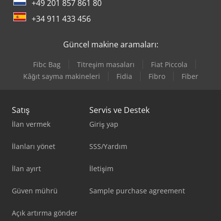
+49 201 857 861 80
+34 911 433 456
Güncel makine aramaları:
Fibc Bag
Titreşim masaları
Fiat Piccola
Kâğıt sayma makineleri
Fidia
Fibro
Fiber
Satış
Servis ve Destek
İlan vermek
Giriş yap
İlanları yönet
SSS/Yardım
İlan ayırt
İletişim
Güven mührü
Sample purchase agreement
Açık artırma gönder