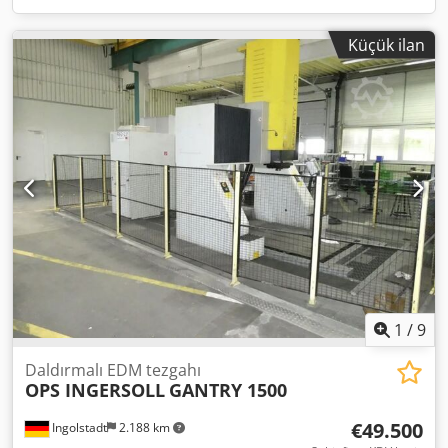
Küçük ilan
1
/
9
Daldırmalı EDM tezgahı
OPS INGERSOLL
GANTRY 1500
€49.500
Ingolstadt
2.188 km