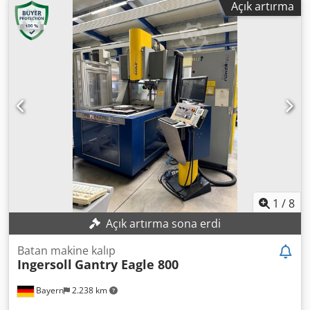
Açık artırma
genişliği (maks.):
1.060 mm
, iş parçası yüksekliği (maks.):
550 mm
, giriş voltajı:
400 V
, giriş frekansı:
50 Hz
, Bu
kullanılmış AEG Elotherm P1 dalma erozyon makinesini,
1998 model, sunuyoruz. Tip: P1 Seri numarası: 22406695
Dsdpfoypln Dsx Anpskr Sipariş numarası: 704.1177
Gerilim: 400 V Akım: A Frekans: 50 Hz Kapatma yöntemi:
Plan: Üretim yılı: 1998 Sorularınız varsa veya daha fazla
bilgiye ihtiyacınız olursa, lütfen bize mesaj atın veya bizi
arayın.
1
/
8
Açık artırma sona erdi
Batan makine kalıp
Ingersoll
Gantry Eagle 800
Bayern
2.238 km