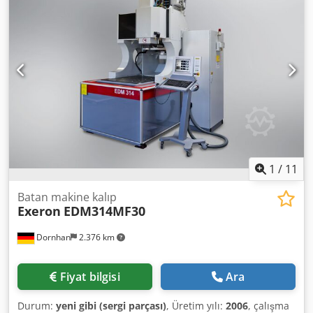
boyutları: 2300x1300x700 mm Çalışma tablası: 1.700x1.000
mm Kullanılabilir dielektrik yüksekliği: 620 mm Jeneratör
Standart minimum pürüzlülük: VDI=0 Güç: 60 A Makine
aşağıdakilerle birlikte tamamlanmıştır: •120 A Uzman
Sistemli jeneratör •Sabit tabla 1700x1000 mm •Eksenlerin
eşzamanlı kontrolü için CNC •Otomatik bağlantılı ONA
entegre C ekseni, System 3R Macro Standard tipi •Otomatik
temizleme döngüsüne sahip çevreci filtre Dsdpexwma Aefx
Anpjkr •Dielektrik sıcaklık termokontrolü Üretim yılı: 2003
1
/
11
Batan makine kalıp
Exeron
EDM314MF30
Dornhan
2.376 km
Fiyat bilgisi
Ara
Durum:
yeni gibi (sergi parçası)
, Üretim yılı:
2006
, çalışma