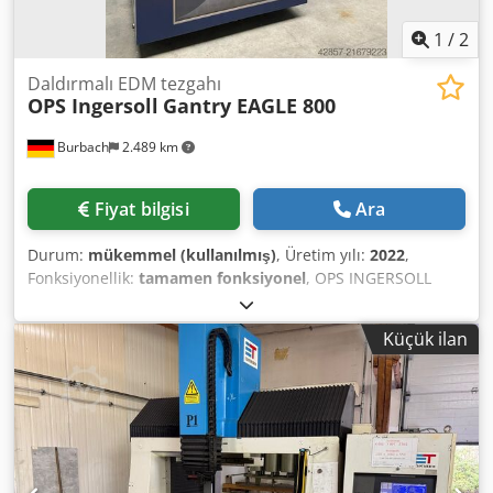
1
/
2
Daldırmalı EDM tezgahı
OPS Ingersoll
Gantry EAGLE 800
Burbach
2.489 km
Fiyat bilgisi
Ara
Durum:
mükemmel (kullanılmış)
, Üretim yılı:
2022
,
Fonksiyonellik:
tamamen fonksiyonel
, OPS INGERSOLL
GANTRY EAGLE 800 Year of manufacture: 2022 Excellent
condition, low hours EAGLE Powertec PC/NC control 3060
Küçük ilan
22" monitor with touchscreen operation MultiProg
Powertec technology programming on PC/NC Powertec
Easy Burn quick programming Powertec handheld
multifunctional control device Manual eroding with
Powertec handheld EAGLE Powertec - fine finishing
generator PT 60, 60 Amps (60 Amps peak current) High
Speed Jump max. 18,000 mm/min Travel paths (X, Y, Z): 550