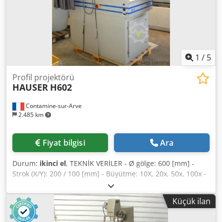
1
/
5
Profil projektörü
HAUSER
H602
Contamine-sur-Arve
2.485 km
Fiyat bilgisi
Ara
Durum:
ikinci el
, TEKNİK VERİLER - Ø gölge: 600 [mm] -
Strok (X/Y): 200 / 100 [mm] - Büyütme: 10X, 20x, 50x, 100x -
Güç max: 1 [kW] Chjdpsuhb Nfjfx Afuja - Alan gereksinimi
(U x D x Y): 1100 x 1720 x 2100 [mm] - Ağırlık: yaklaşık 400
Küçük ilan
[kg]