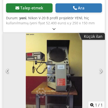
Talep etmek
Ara
Durum:
yeni
, Nikon V-20 B profil projektör YENİ, hiç
kullanılmamış (yeni fiyat 52.400 euro) x,y 250 x 150 mm
ekran yaklaşık 500 mm 10x ve 20x büyütme ürüne ışık
saçar ve ışık verir Çeşitli ölçüm ve hesaplama işlevlerine
Küçük ilan
sahip Heidenhain Quadra Chek dijital okuma Chedpfjvlph
Asx Afuoa Ürünü hizalamak için döner tabla
dokümantasyon
1
/
1