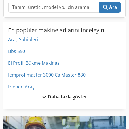
Güç kaynağı: 230 VAC Boyutlar G x D x Y: yaklaşık 850 x
Ara
1500 x 2100 mm Ağırlık: yaklaşık 370 kg
En popüler makine adlarını inceleyin:
Araç Sahipleri
Bbs 550
El Profil Bükme Makinası
Iemprofimaster 3000 Ca Master 880
Izlenen Araç
Daha fazla göster
Ka 77
Kam 40 Profi
Kgs 1670