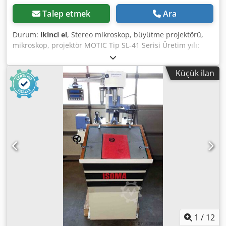
Talep etmek
Ara
Durum:
ikinci el
, Stereo mikroskop, büyütme projektörü,
mikroskop, projektör MOTIC Tip SL-41 Serisi Üretim yılı:
yaklaşık 1995 Büyütme objektifi: W10X/20 Şebeke
bağlantısı: 230 Volt, 50Hz - Masa tipi stant, yansıyan ışık
Küçük ilan
için entegre güç kaynağı - Ayarlanabilir yükseklikte objektif
başlığı Chjdpfx Afjxtq Aajusa - Büyük açıklıklı yuvarlak
kolonlu stand, eğilebilir konsol kolonu - Yansıyan ışık
kaynağı: 12 Volt, 10 Watt Alan gereksinimi: U x G x Y 500 x
140 x 350 mm Ağırlık: yaklaşık 10 kg İyi durumda
1
/
12