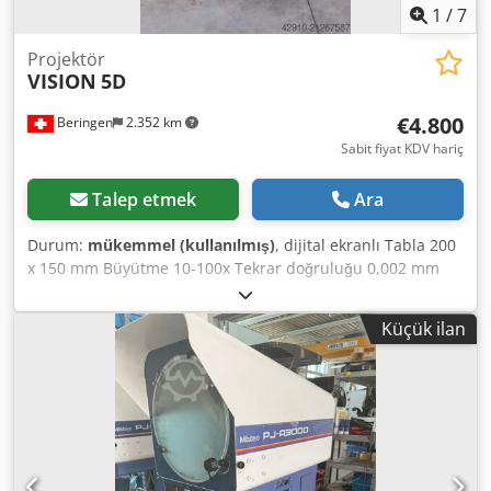
1
/
7
Projektör
VISION
5D
€4.800
Beringen
2.352 km
Sabit fiyat KDV hariç
Talep etmek
Ara
Durum:
mükemmel (kullanılmış)
, dijital ekranlı Tabla 200
x 150 mm Büyütme 10-100x Tekrar doğruluğu 0,002 mm
Csdpfx Aeylbfdsfujha Çeşitli aksesuarlar MARCELS
MASCHINEN AG
Küçük ilan