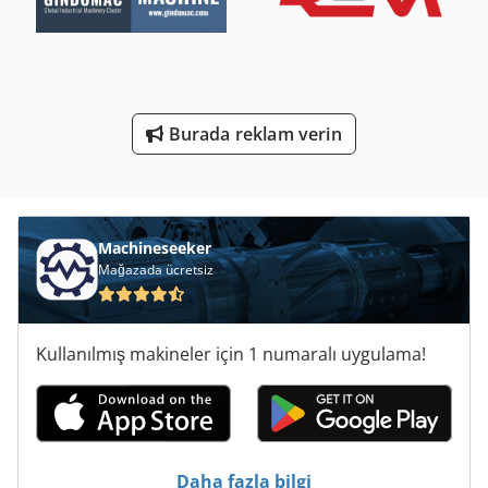
Satır Profil Oluşturma
Superprofi Er 06
Superprofi Er 08
Burada reklam verin
Ticari Demir
Ticari Römorklar
Çalışma Araç
Machineseeker
Mağazada ücretsiz
Kullanılmış makineler için 1 numaralı uygulama!
Daha fazla bilgi