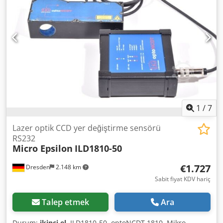
1
/
7
Lazer optik CCD yer değiştirme sensörü
RS232
Micro Epsilon
ILD1810-50
€1.727
Dresden
2.148 km
Sabit fiyat KDV hariç
Talep etmek
Ara
Durum:
ikinci el
, ILD1810-50, optoNCDT 1810, Mikro