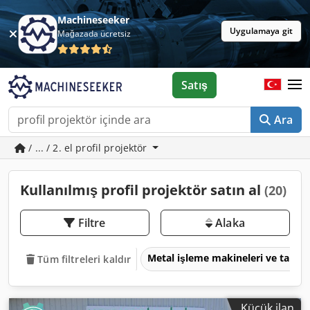
Machineseeker
Uygulamaya git
Mağazada ücretsiz
Satış
Ara
/ ... / 2. el profil projektör
Kullanılmış profil projektör satın al
(20)
Filtre
Alaka
Metal işleme makineleri ve takım
Tüm filtreleri kaldır
Küçük ilan