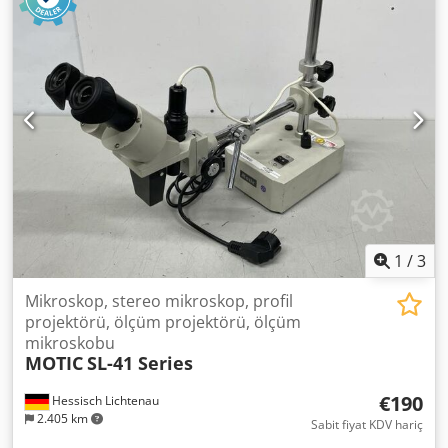
mm
, masa uzunluğu:
280 mm
, masa genişliği:
152 mm
,
Donanım:
aydınlatma
, Offered here is a profile projector
from the manufacturer Mitutoyo. Manufacturer: Mitutoyo
Model: PJ-A3000 Year of manufacture: 2013 X/Y measuring
range: 150 × 50 mm Chjdpfxoy Sm E Do Afuea Table size:
280 × 152 mm X-axis: 150 mm Y-axis: 50 mm Vertical profile
projector / optical comparator Screen diameter: 315 mm
(12.4") Image display: mirrored / inverted Digital angle
display with: 0.01° or 1' resolution Measuring range ±360°
Illumination: Transmitted light + incident light Halogen
lamps 24 V / 150 W Telecentric optics Standard lens: 10×
Contour illumination: ±0.1 % Incident light: ±0.15 %
Resolution X/Y: 0.001 mm (1 µm)
1
/
3
Mikroskop, stereo mikroskop, profil
projektörü, ölçüm projektörü, ölçüm
mikroskobu
MOTIC
SL-41 Series
€190
Hessisch Lichtenau
2.405 km
Sabit fiyat KDV hariç