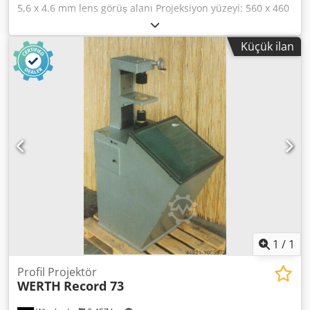
5,6 x 4.6 mm lens görüş alanı Projeksiyon yüzeyi: 560 x 460
mm Mercek boyutu: 230 x 165 mm Cedjb Nxl Ijpfx Afusha
Cam masa çapı: 80 mm Ortalama ağırlık: 230 kg Alan
Küçük ilan
gereksinimleri: 1030 x 780 x 1800 mm
1
/
1
Profil Projektör
WERTH
Record 73