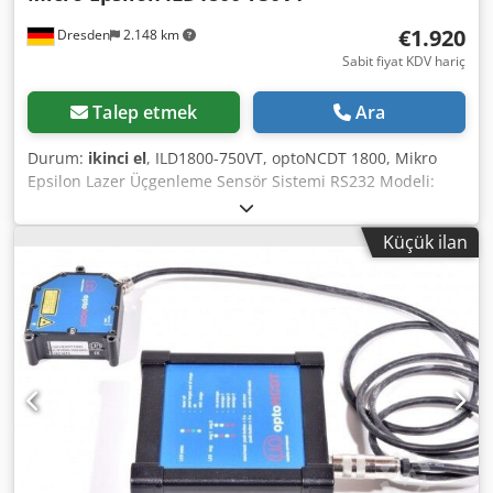
€1.920
Dresden
2.148 km
Sabit fiyat KDV hariç
Talep etmek
Ara
Durum:
ikinci el
, ILD1800-750VT, optoNCDT 1800, Mikro
Epsilon Lazer Üçgenleme Sensör Sistemi RS232 Modeli:
ILD1800-750VT Durum: Kullanılmış Chodpjq S Snrjfx Afuoa
Küçük ilan