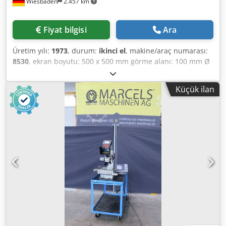
Wiesbaden
2.457 km
Fiyat bilgisi
Ara
Üretim yılı:
1973
, durum:
ikinci el
, makine/araç numarası:
8530
, ekran boyutu: 500 x 500 mm görme alanı: 100 mm Ø
Boyutlar: 620 x 1020 x 1650 mm Chsdpfxj T Apye Afuja
Ağırlık: yaklaşık 250 kg
Küçük ilan