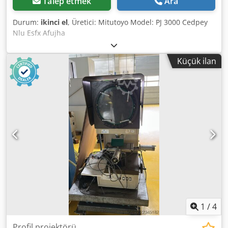
Talep etmek
Ara
Durum:
ikinci el
, Üretici: Mitutoyo Model: PJ 3000 Cedpey
Nlu Esfx Afujha
Küçük ilan
1
/
4
Profil projektörü