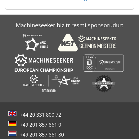
Machineseeker.biz.tr resmi sponsorudur:
+44 20 331 800 72
+49 201 857 861 0
+49 201 857 861 80