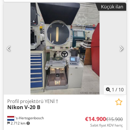
hesaplama fonksiyonlarına sahip Deltronic MPC 5 dijital
Küçük ilan
okuma dokümantasyon
1
/
10
Profil projektörü YENİ !!
Nikon
V-20 B
€14.900
's-Hertogenbosch
€15.900
2.712 km
Sabit fiyat KDV hariç