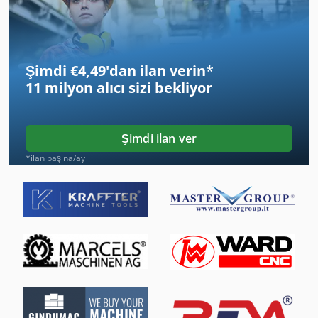
Profil Bükme Makinesi
Profil Freze Makinesi
Şimdi €4,49'dan ilan verin
*
Profil Haddeleme Makine
11 milyon alıcı
sizi bekliyor
Profil Işleme Merkezi
Profil Kesme
Şimdi ilan ver
Profil Kesme Makinası
*ilan başına/ay
Profil Oluşturma
Profil Projejsiyon
Profil Projeksiyon
Profil Silindir
Profil Taşlama