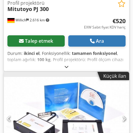
Profil projektörü
Mitutoyo
PJ 300
€520
Willich
2.616 km
EXW Sabit fiyat KDV hariç
Talep etmek
Ara
Durum:
ikinci el
, Fonksiyonellik:
tamamen fonksiyonel
,
toplam ağırlık:
100 kg
, Profil projektörü: Profil ölçüm cihazı
Optik ölçüm cihazı, 10 kat büyütme ve dijital gösterge
özelliklerine sahiptir. Cihazın tüm fonksiyonları çalışır
Küçük ilan
durumdadır. İyi durumdadır. Kullanım kılavuzu mevcut
değildir. Yarıçap ve konturların ölçümü ile üretim
parçalarının kontrolünde kullanılmıştır. İki eksende dijital
gösterge bulunmaktadır. Boyutlar: Yükseklik: 900 mm
Uzunluk: Yaklaşık 600 mm Genişlik: Yaklaşık 600 mm
Ağırlık: Yaklaşık 100 kg Cihazın incelenmesi ve teslim
alınması mümkündür. Teslimatta nakit ödeme kabul
edilmektedir. Cedpfjzl Diqex Afujha Cihaz, görüldüğü gibi
satılmaktadır, herhangi bir garanti talebi veya kusur