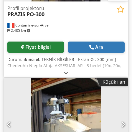
Profil projektörü
PRAZIS
PO-300
Contamine-sur-Arve
2.485 km
Fiyat bilgisi
Ara
Durum:
ikinci el
, TEKNİK BİLGİLER - Ekran Ø : 300 [mm]
Chedeuhb Nlepfx Afuja AKSESUARLAR - 3 hedef (10x, 20x,
50x) - 2 eksenli ekran
Küçük ilan