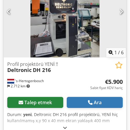
1
/
6
Profil projektörü YENİ !!
Deltronic
DH 216
€5.900
's-Hertogenbosch
2.712 km
Sabit fiyat KDV hariç
Talep etmek
Ara
Durum:
yeni
, Deltronic DH 216 profil projektörü, YENİ hiç
kullanılmamış x,y 90 x 40 mm ekran yaklaşık 400 mm
Codpjvlphpsfx Afuoha 10x büyütme Çeşitli ölçüm ve