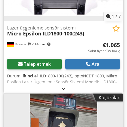
1
/
7
Lazer üçgenleme sensör sistemi
Micro Epsilon
ILD1800-100(243)
€1.065
Dresden
2.148 km
Sabit fiyat KDV hariç
Talep etmek
Ara
Durum:
ikinci el
, ILD1800-100(243), optoNCDT 1800, Mikro
Epsilon Lazer Üçgenleme Sensör Sistemi Modeli: ILD1800-
100(243) Durum: Kullanılmış Chsdpfjq S Snksx Afusa
Küçük ilan