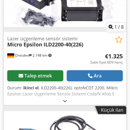
sorumluluğu bulunmamaktadır.
1
/
8
Lazer üçgenleme sensör sistemi
Micro Epsilon
ILD2200-40(226)
€1.325
Dresden
2.148 km
Sabit fiyat KDV hariç
Talep etmek
Ara
Durum:
ikinci el
, ILD2200-40(226), optoNCDT 2200, Mikro
Epsilon Lazer Üçgenleme Sensör Sistemi Codpfx Afoq S
Spasujha Modeli: ILD2200-40(226) Durum: Kullanılmış
Küçük ilan