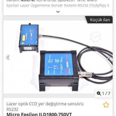
Epsilon Lazer Üçgenleme Sensör Sistemi RS232 Chjdpfxjq S
Snys Afusa Modeli: ILD1810-50 Durum: Kullanılmış
Küçük ilan
1
/
7
Lazer optik CCD yer değiştirme sensörü
RS232
Micro Epsilon
ILD1800-750VT