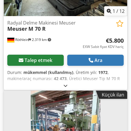
1
/
12
Radyal Delme Makinesi Meuser
Meuser
M 70 R
€5.800
Röthlein
2.319 km
EXW Sabit fiyat KDV hariç
Talep etmek
Ara
Durum:
mükemmel (kullanılmış)
, Üretim yılı:
1972
,
makine/araç numarası:
42 473
, Üretici Meuser Tip M 70 R
Üretim yılı 1970 Durum çok iyi çalışıyor Teknik veriler boğaz
1800 mm Matkap mili yuvası MK6 delme kapasitesi maks.
Küçük ilan
120 Masa boyutu 2000x1100 mm Küp masa
700x700x500mm Ağırlık 8000 kg Dkodpfx Ajlp Iqmonyjr
Destek kolonu ile Hidrolik ve elektrik planı mevcuttur