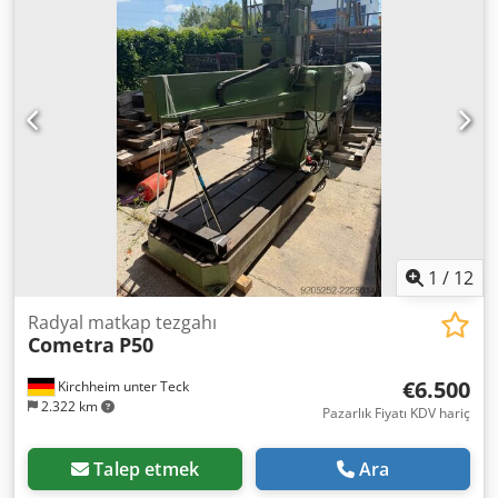
Yükseklik 2,5 x 1,1 x 2,65 metre / Ağırlık: 3500 kg Dkjdpfxszi
Av Ds Anysr Hatalar / Yazım hataları mahfuzdur.
1
/
12
Radyal matkap tezgahı
Cometra
P50
€6.500
Kirchheim unter Teck
2.322 km
Pazarlık Fiyatı KDV hariç
Talep etmek
Ara