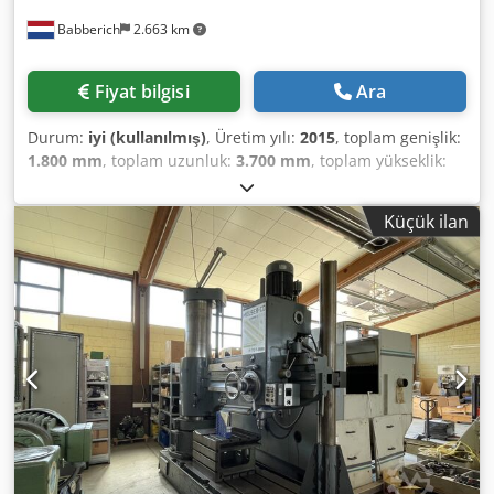
Babberich
2.663 km
Fiyat bilgisi
Ara
Durum:
iyi (kullanılmış)
, Üretim yılı:
2015
, toplam genişlik:
1.800 mm
, toplam uzunluk:
3.700 mm
, toplam yükseklik:
4.300 mm
, toplam ağırlık:
14.000 kg
, Maksimum çelik
delme çapı: 75 mm Dodpfxezi S Snj Anyskr Uzunluk: 3700
Küçük ilan
mm Genişlik: 1800 mm Yükseklik: 4300 mm Ağırlık: 14000
kg Lütfen dikkat: Bu sayfadaki bilgiler, elimizden geldiğince
ve mümkün olduğunca üreticiden alınan en doğru bilgiler
doğrultusunda hazırlanmıştır. Bilgiler iyi niyetle
sunulmaktadır, ancak doğruluğu garanti edilemez. Bu
nedenle, herhangi bir garanti veya sözleşme şartı
oluşturmaz. Tüm önemli ayrıntıları kontrol etmenizi
öneririz.