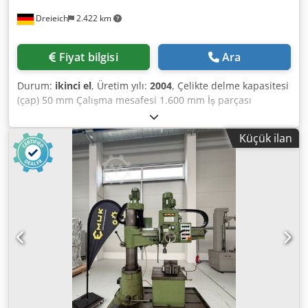
Dreieich
2.422 km
Fiyat bilgisi
Ara
Durum:
ikinci el
, Üretim yılı:
2004
, Çelikte delme kapasitesi
(çap) 50 mm Çalışma mesafesi 1.600 mm İş parçası
yüksekliği - maks. 1.200 mm Mil / taban plakası mesafesi
320 - 1.220 mm Mil bağlantısı MK 5 Quill strok 315 mm
Küçük ilan
Minimum çalışma mesafesi 350 mm Maksimum çalışma
mesafesi 1.600 mm Djdpfx Anjzcqyfjyskr Quill ilerlemesi
0,04 - 3,20 mm/devir Tahrik gücü - mil motoru 4,0 kW Mil
devirleri 25 - 2.000 devir/dak Kolon çapı 350 mm Çalışma
gerilimi 400 V Toplam güç gereksinimi 6,5 kW Makine
ağırlığı yaklaşık 3,5 t Alan gereksinimi yaklaşık 2,45 x 1,00 x
2,65 m - Fabrika No.: 4045935 - Bağlama küpü 630 x 500 x
500 mm - Soğutma sıvısı pompası