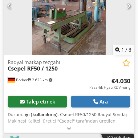
1
/
8
Radyal matkap tezgahı
Csepel
RF50 / 1250
€4.030
Borken
2.623 km
Pazarlık Fiyatı KDV hariç
Talep etmek
Ara
Durum:
iyi (kullanılmış)
, Csepel RF50/1250 Radyal Sondaj
Makinesi Kaliteli üretici "Csepel" tarafından üretilen,
sağlam ve güvenilir RF50/1250 model radyal sondaj
makinesi. Makine, sağlam yapısıyla öne çıkar ve marangoz
Küçük ilan