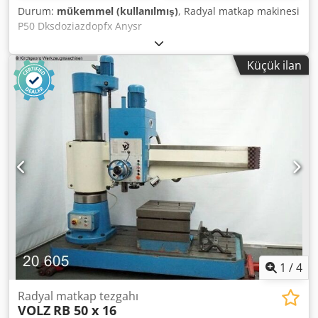
Durum:
mükemmel (kullanılmış)
, Radyal matkap makinesi
P50 Dksdoziazdopfx Anysr
Küçük ilan
1
/
4
Radyal matkap tezgahı
VOLZ
RB 50 x 16