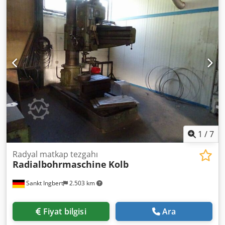
burun/tabla mesafesi: 1200 mm Kullanışlı tabla ölçüleri:
1700 x 1000 mm Karşı punta: CM5 Djdpfx Aezmxzqjnyekr
Hidrolik kilitlemeli araba + kol + kolon Otomatik ilerleme
çalışmıyor Yağlama pompası Voltaj: 380 V Boyutlar (U x G x
Y): 2400 x 1200 x 3200 mm Ağırlık: yaklaşık 4 ton
1
/
7
Radyal matkap tezgahı
Radialbohrmaschine
Kolb
Sankt Ingbert
2.503 km
Fiyat bilgisi
Ara