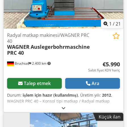
1
/
21
Radyal matkap makinesi/WAGNER PRC
40
WAGNER
Auslegerbohrmaschine
PRC 40
€5.990
Bruchsal
2.400 km
Sabit fiyat KDV hariç
Talep etmek
Ara
Durum:
işlem için hazır (kullanılmış)
, Üretim yılı:
2012
,
WAGNER PRC 40 – Konsol tipi matkap / Radyal matkap
-İmalat yılı: 2012 -CE işareti -TAM TEKNİK VERİLER
FOTOĞRAFTA GÖRÜLMEKTEDİR -Otomatik ilerleme -Morse
Küçük ilan
konik MK 4 -Devir aralığı: 25-2000 devir/dakika -Soğutma
sistemi -Döner tabla -Belgeler Ölçüler: Uzunluk x Genişlik x