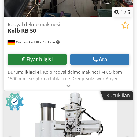
1
/
5
Radyal delme makinesi
Kolb
RB 50
Weiterstadt
2.423 km
Fiyat bilgisi
Ara
Durum:
ikinci el
, Kolb radyal delme makinesi MK 5 bom
1500 mm, sıkıştırma tablası ile Dkedpfsulz Iwox Anyer
Küçük ilan