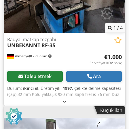
1
/
4
Radyal matkap tezgahı
UNBEKANNT
RF-35
€1.000
Almanya
2.606 km
Sabit fiyat KDV hariç
Talep etmek
Ara
Durum:
ikinci el
, Üretim yılı:
1997
, Çelikte delme kapasitesi
(çap) 32 mm Kolu yaklaşık 920 mm Saplı freze: 76 mm Düz
freze: 20 mm Mil yuvası: MT3 Pim yatağı hareketi: 130 mm
Freze kafası hareket mesafesi: 380 mm Djdpfxsztf Aus
Küçük ilan
Anyjkr Tabla boyutu: 550 x 500 mm Sütun çapı: 115 mm