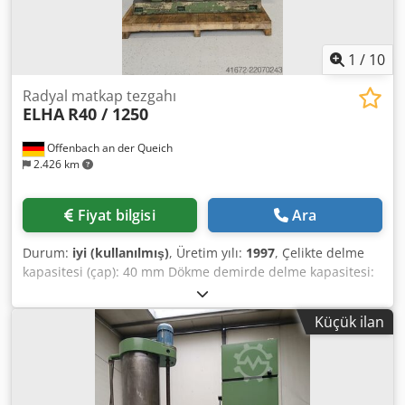
1
/
10
Radyal matkap tezgahı
ELHA
R40 / 1250
Offenbach an der Queich
2.426 km
Fiyat bilgisi
Ara
Durum:
iyi (kullanılmış)
, Üretim yılı:
1997
, Çelikte delme
kapasitesi (çap): 40 mm Dökme demirde delme kapasitesi:
60 mm Kolu uzunluğu: 1250 mm Devir hızı: 29-1700
dev/dak Morse konik: MK 5 Matkap mili hareketi: 310 mm
Küçük ilan
Çalışma gerilimi: 400 V Maks./min. delme yarıçapı: 425-
1400 mm Kolon çapı: 300 mm Dedpfx Aozbu Udsnyjkr
Matkap mili/iş yüzeyi mesafesi maks.: 300-1320 mm Kolun
dikey ayarı: 710 mm Taban plakası: 1200 x 640 mm Kol
salınım alanı: 360 derece Alan ihtiyacı yaklaşık: 2200 x 760