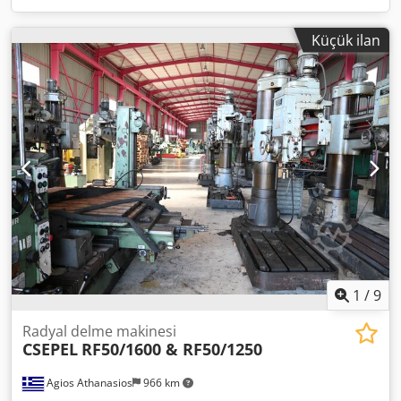
Küçük ilan
1
/
9
Radyal delme makinesi
CSEPEL
RF50/1600 & RF50/1250
Agios Athanasios
966 km