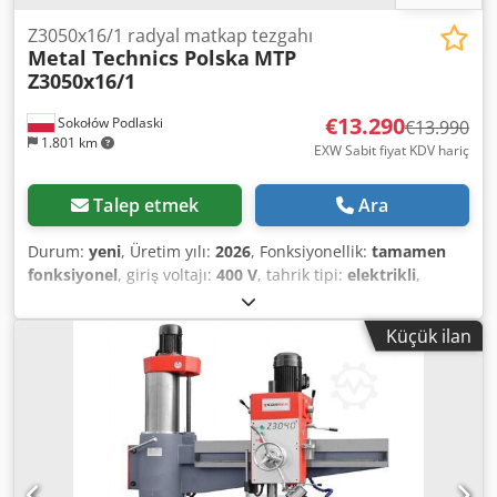
Z3050x16/1 radyal matkap tezgahı
Metal Technics Polska
MTP
Z3050x16/1
€13.290
Sokołów Podlaski
€13.990
1.801 km
EXW Sabit fiyat KDV hariç
Talep etmek
Ara
Durum:
yeni
, Üretim yılı:
2026
, Fonksiyonellik:
tamamen
fonksiyonel
, giriş voltajı:
400 V
, tahrik tipi:
elektrikli
,
dönüş hızı (maks.):
1.700 dev/dak
, dönme hızı (dk.):
25
dev/dak
, toplam genişlik:
1.070 mm
, toplam uzunluk:
Küçük ilan
2.500 mm
, toplam yükseklik:
2.840 mm
, masa genişliği:
630 mm
, masa uzunluğu:
800 mm
, toplam ağırlık:
3.500
kg
, Donanım:
dokümantasyon / kılavuz
, Özel teklif – %5
indirim! Endüstriyel Radyal Sondaj Makinesi Endüstriyel
radyal sondaj makinesi, üretim tesislerinde, metal
atölyelerinde ve bakım bölümlerinde hassas delme
işlemlerini gerçekleştirmek için kullanılan sağlam ve