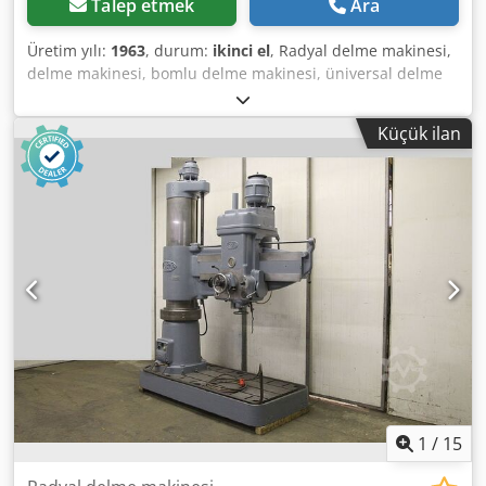
Talep etmek
Ara
Üretim yılı:
1963
, durum:
ikinci el
, Radyal delme makinesi,
delme makinesi, bomlu delme makinesi, üniversal delme
makinesi, freze makinesi -Projeksiyon: 645 mm -Konik
montaj: MK3 -Hızlar: 95-1050 rpm -Kolonlar: Ø 190 mm -Mil
Küçük ilan
stroku: 195 mm -otomatik ilerleme: 0.05 / 0.10 / 0.20 mm /
dev - Sıkıştırma tablası: 735 x 520 mm - Boyutlar: 1350/705
/ H2170 mm - Ağırlık: 1100 kg Dkodpsdvnbxefx Anyjr
1
/
15