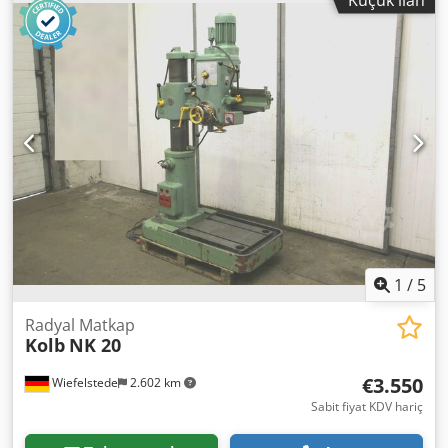
atölyeleri, tamirhaneler veya deneyimli kendin yap
meraklıları için idealdir. Teknik özellikler (etikete göre):
Üretici: Csepel (Budapeşte) Tip: RF50 / 1250 Elektrik türü:
3~ (Üç fazlı / 380 V) Frekans: 50 Hz Kontrol voltajı: 220 V
Dkodpfxezninwe Anyjr Çalışma akımı: 10 A Gerekli sigorta
değeri: 16 A, yavaş tip Diğer yeni ve kullanılmış ürünleri
mağazamızda bulabilirsiniz! Uluslararası kargo ücretleri
talep üzerine hesaplanır!
1
/
5
Radyal Matkap
Kolb
NK 20
€3.550
Wiefelstede
2.602 km
Sabit fiyat KDV hariç