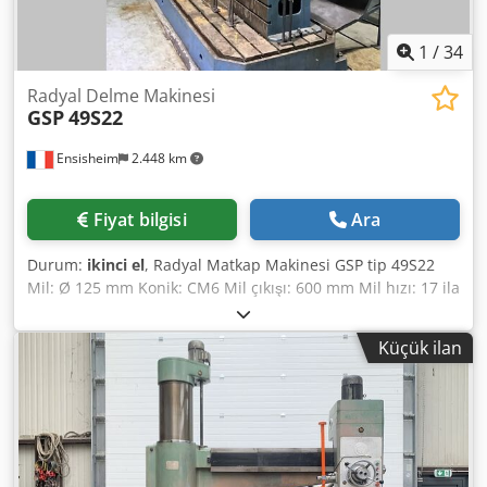
1
/
34
Radyal Delme Makinesi
GSP
49S22
Ensisheim
2.448 km
Fiyat bilgisi
Ara
Durum:
ikinci el
, Radyal Matkap Makinesi GSP tip 49S22
Mil: Ø 125 mm Konik: CM6 Mil çıkışı: 600 mm Mil hızı: 17 ila
1050 RPM arası Kol hareketi: 1800 mm Maksimum kolon
yüksekliği hareketi: 1800 mm Kolon çapı: Ø 600 mm
Küçük ilan
Toplam kolon yüksekliği: 3000 mm Mil gücü: 11 kW
Delme/kılavuz çekme fonksiyonu Kolon mekanik kilitlemesi
Arabada hidrolik kilitleme Otomatik iniş Bir adet küp ile
teslim edilir Dksdezmxz Djpfx Anyor Küp ölçüleri: U 800 x G
560 x Y 600 mm Tabla ölçüsü: U 3300 x G 1400 x Y 320 mm
Voltaj: 380 V Ağırlık: 12 T