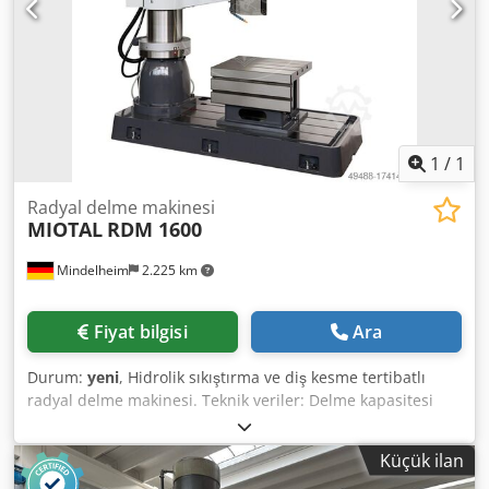
1
/
1
Radyal delme makinesi
MIOTAL
RDM 1600
Mindelheim
2.225 km
Fiyat bilgisi
Ara
Durum:
yeni
, Hidrolik sıkıştırma ve diş kesme tertibatlı
radyal delme makinesi. Teknik veriler: Delme kapasitesi
çelik Ø: 50 mm Delme kapasitesi dökme demir Ø: 60 mm
Diş kesme çeliği Ø: 40 mm Diş kesme dökme demir Ø: 50
Küçük ilan
mm Kolon çapı: 320 mm Projeksiyon (min/maks): 330 - 1650