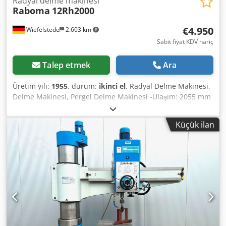
Radyal delme makinesi
Raboma
12Rh2000
€4.950
Wiefelstede
2.603 km
Sabit fiyat KDV hariç
Talep etmek
Ara
Üretim yılı:
1955
, durum:
ikinci el
, Radyal Delme Makinesi,
Delme Makinesi, Pergel Delme Makinesi -Ulaşım: 2055 mm
-maksimum. makine tablasından iş mili montajına kadar
olan mesafe: 1700 mm -konik montaj: MK5 -Motor gücü:
Küçük ilan
7,5 kW -hızlar: 11,2-1400 rpm -kolonlar: Ø 450 mm -iş mili
stroku: 540 mm -iplik kesme cihazı -otomatik besleme:
0,037-2,0 mm/dev -Sıkıştırma yüzeyi: 920 x 1600 mm -
boyutlar: 2580/1110/H3450 mm -Ağırlık: 6465 kg Djdpsd
Enr Isfx Anyokr