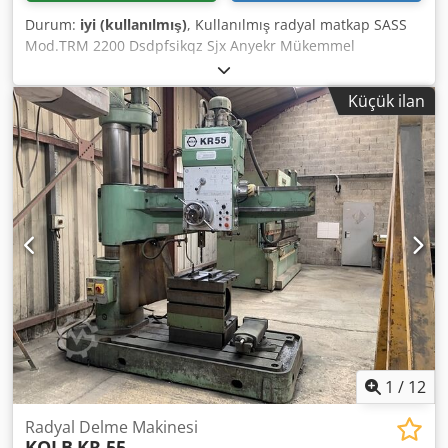
Durum:
iyi (kullanılmış)
, Kullanılmış radyal matkap SASS
Mod.TRM 2200 Dsdpfsikqz Sjx Anyekr Mükemmel
durumda, tamamen işlevsel. Küp tedarik edildi Katı dökme
demirden maks. matkap çapı 20-22 100 mm Katı çelikten
Küçük ilan
maks. matkap çapı R=60 80 mm Mil aynası çapı 102 mm İş
mili konikliği 6 İş mili dikey stroku 500 mm Dönme hızı 32
Motor 50 Hz ile iş mili devir sayısı değerleri - rpm 18 ÷ 1600
Otomatik beslemeler Maks. kolon kenarından iş mili
eksenine erişim 2230 mm Minimum ve maksimum delme
yarıçapı 660 ÷ 2505 mm Kol üzerinde başın yer
değiştirmesi 1845 mm Dikey kol deplasmanı 1040 mm
Kolon çapı 550 mm Motorlu kolon yüksekliği 3720 mm
Taban plakası yüksekliği 260 mm Taban plakası yüksekliği
2490 x 1230 mm İş mili motoru 11 HP Ağırlık 9000 kg
1
/
12
Radyal Delme Makinesi
KOLB
KR 55