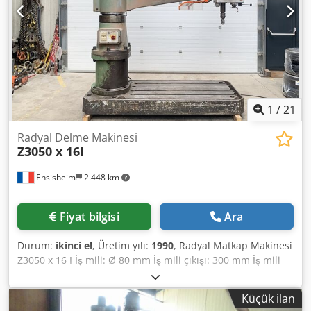
1
/
21
Radyal Delme Makinesi
Z3050 x 16I
Ensisheim
2.448 km
Fiyat bilgisi
Ara
Durum:
ikinci el
, Üretim yılı:
1990
, Radyal Matkap Makinesi
Z3050 x 16 I İş mili: Ø 80 mm İş mili çıkışı: 300 mm İş mili
devri: 25 – 2000 devir/dak Kol hareketi: 1600 mm Üretim
yılı: 1990 Kolon çapı: Ø 320 mm Maksimum iş mili
Küçük ilan
burun/tabla mesafesi: 1800 mm Minimum iş mili