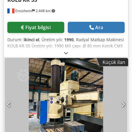
Ensisheim
2.448 km
Fiyat bilgisi
Ara
Durum:
ikinci el
, Üretim yılı:
1990
, Radyal Matkap Makinesi
KOLB KR 55 Üretim yılı: 1990 Mil çapı: Ø 80 mm Konik CM5
Mil çıkışı: 400 mm Devir: 18 - 2000 RPM arası Tabla boyutu:
1800 x 1000 mm Kol hareketi: 1250 mm Otomatik iniş 0
Küçük ilan
ayarına göre otomatik yükselme Maksimum iş mili
burun/tabla mesafesi: 1500 mm Minimum iş mili
burun/tabla mesafesi: 800 mm Dodpfx Anezmx Abeyjkr
Kolon çapı: Ø 315 mm Delme/kılavuz çekme fonksiyonu
360° dönebilen Sensörlü delme imkanı Otomatik şanzıman
Yağlama Hidrolik kilitleme Voltaj: 380 V Boyutlar (U x G x Y):
2900 x 1100 x 3060 mm Ağırlık: yaklaşık 5 ton