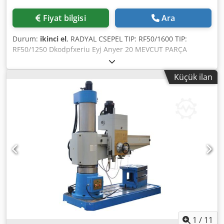
Fiyat bilgisi
Ara
Durum:
ikinci el
, RADYAL CSEPEL TIP: RF50/1600 TIP:
RF50/1250 Dkodpfxeriu Eyj Anyer 20 MEVCUT PARÇA
Küçük ilan
1
/
11