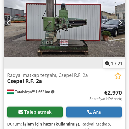
1
/
21
Radyal matkap tezgahı, Csepel R.F. 2a
Csepel
R.F. 2a
€2.970
Tatabánya
1.662 km
Sabit fiyat KDV hariç
Talep etmek
Ara
Durum:
işlem için hazır (kullanılmış)
, Radyal Matkap,