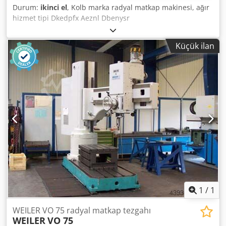
Durum:
ikinci el
, Kolb marka radyal matkap makinesi, ağır
hizmet tipi Dkedpfx Aeznl Dbenysr
Küçük ilan
1
/
1
WEILER VO 75 radyal matkap tezgahı
WEILER
VO 75