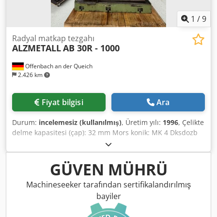
1
/
9
Radyal matkap tezgahı
ALZMETALL
AB 30R - 1000
Offenbach an der Queich
2.426 km
Fiyat bilgisi
Ara
Durum:
incelemesiz (kullanılmış)
, Üretim yılı:
1996
, Çelikte
delme kapasitesi (çap): 32 mm Mors konik: MK 4 Dksdozb
Raiopfx Anyjr Taban plakası: 1700 x 700 mm İlerleme: 4
m/dak Makine ağırlığı: yaklaşık 1,5 t Alan ihtiyacı: yaklaşık
1800 x 1200 x 2480 mm
GÜVEN MÜHRÜ
Machineseeker tarafından sertifikalandırılmış
bayiler