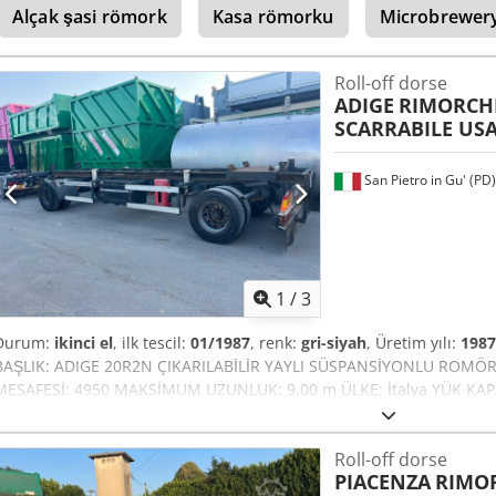
Alçak şasi römork
Kasa römorku
Microbrewer
toplam uzunluk: 9.530 mm Kasa iç genişliği: 2.550 mm Kasa uzunl
frenler BWP akslar ABS Lastik ölçüsü: 315/80 R22.5 Çift tekerlekli.
Roll-off dorse
ADIGE
RIMORCHI
SCARRABILE US
San Pietro in Gu' (PD)
1
/
3
Durum:
ikinci el
, ilk tescil:
01/1987
, renk:
gri-siyah
, Üretim yılı:
1987
BAŞLIK: ADIGE 20R2N ÇIKARILABİLİR YAYLI SÜSPANSİYONLU ROMÖRK 
MESAFESİ: 4950 MAKSİMUM UZUNLUK: 9,00 m ÜLKE: İtalya YÜK KAPA
kg (tam yüklü) DONANIM TİPİ: Çıkarılabilir DONANIM MODELİ: AG
Dcedpfx Ajyv Shxokqek MİNİMUM: 5,00 m + 0,20 m MAKSİMUM: 7,00
Roll-off dorse
FRENLER: Kampanalı LASTİKLER: 265/70 R19,5 AKSESUARLAR: - Elektrik
PIACENZA
RIMOR
YENİLENMİŞ: Hayır KONTROL EDİLMİŞ: LASTİK DURUMU: %20 (değiştiri