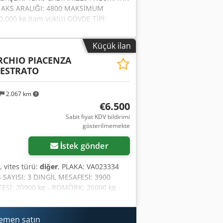
 2 AKS ARALIĞI: 4800 MAKSİMUM
0.000 kg (tam yüklü) GÖVDE TİPİ:
MİNİMUM: 5,00 m + 0,20 m MAKSİMUM:
KLER: 265/70 R19,5 AKSESUARLAR: -
Küçük ilan
 çalışma YENİLENMİŞ: Yeni KONTROLDEN
CHIO PIACENZA
alar ve/veya eksiklikler saklıdır)
LESTRATO
ar için lütfen satış temsilcisiyle
ecialistidelloscarrabile Dcedpfx Aey
imi sektöründe, endüstriyel ve ticari
2.067 km
. Kamyon, frigi ve çıkarılabilir gövdeli
€6.500
fazla kamyon ve 150'den fazla vinçli
Sabit fiyat KDV bildirimi
ne sahiptir. S.E.&O Yayınlanan çok
gösterilmemekte
oğruluğunu satış ekibiyle kontrol etmeye
İstek gönder
, vites türü:
diğer
, PLAKA: VA023334
SAYISI: 3 DINGİL MESAFESİ: 3900
ESİ: 20900 kg - ROMÖRK: 26000 kg
7 ADR: Hayır YOL KULLANABİLİRLİĞİ
ON: Yaylı FRENLER: Kampanalı
mi - Çekici aracın hidrolik
hemen satın