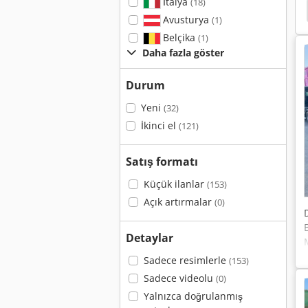
İtalya
(18)
k Hizmetleri
Rohr
Çalışırken Meiller Devirmeli
Avusturya
(1)
Belçika
(1)
Daha fazla göster
Durum
Yeni
(32)
İkinci el
(121)
Satış formatı
Küçük ilanlar
(153)
Açık artırmalar
(0)
Detaylar
Sadece resimlerle
(153)
Sadece videolu
(0)
Yalnızca doğrulanmış