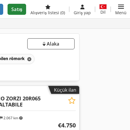
Satış
Dil
Alışveriş listesi
(0)
Giriş yap
Menü
Alaka
bilen römork
Küçük ilan
O ZORZI 20R065
ALTABILE
2.067 km
€4.750