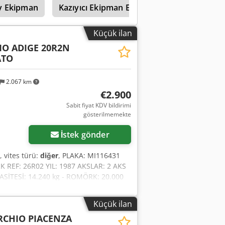
y Ekipman
Kazıyıcı Ekipman Ekmek
Tutkal Ekipm
uğu: 7.600 mm Hava süspansiyonu Disk
Küçük ilan
O ADIGE 20R2N
ATO
2.067 km
€2.900
Sabit fiyat KDV bildirimi
gösterilmemekte
İstek gönder
, vites türü:
diğer
, PLAKA: MI116431
REF: 26R02 YIL: 1987 AKSLAR: 2 AKS
SİTESİ: 14.240 kg - ROMÖRK: 20.000
AZZI ADR: Evet YOL UYUMLULUĞU
 m + 0,20 m SÜSPANSİYON: Yaylı
Küçük ilan
li-hidrolik kontrol ünitesi
CHIO PIACENZA
lmesi gerekiyor) FİYAT: 2.900,00 € +