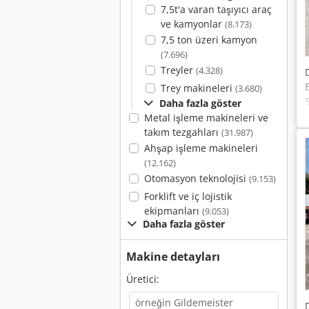
7,5t'a varan taşıyıcı araç
ve kamyonlar
(8.173)
7,5 ton üzeri kamyon
(7.696)
Treyler
(4.328)
Trey makineleri
(3.680)
Daha fazla göster
Metal işleme makineleri ve
takım tezgahları
(31.987)
Ahşap işleme makineleri
(12.162)
Otomasyon teknolojisi
(9.153)
Forklift ve iç lojistik
ekipmanları
(9.053)
Daha fazla göster
Makine detayları
Üretici: