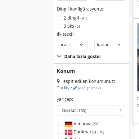
Dingil konfigürasyonu:
2 dingil
(91)
3 aks
(5)
Ilk tescil:
-
Daha fazla göster
Konum
Tespit edilen konumunuz:
Türkiye
(değiştirmek)
yarıçap:
Sınırsız
(153)
Almanya
(96)
Danimarka
(35)