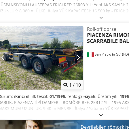
SÜSPANSİYONLU AUSTERAS FRİGİ REF: 26R03 YIL: Yeni AKS SAYISI:
UZUNLUK: 8,980 m ÜLKE: İtalya YÜK KAPASİTESİ: 16.500 kg - FRİGİ: 2
Çıkarılabilir gövde GÖVDE MODELİ: AUSTERAS GÖVDE UZUNLUĞU: 
7,00 m + 0,20 m SÜSPANSİYON: Pnömatik FRENLER: Disk fren LASTİ
Roll-off dorse
Elektrik hidrolik kontrol ünitesi veya çekici üzerindeki borularla
PIACENZA
RIMOR
GEÇİRİLMİŞ: Yeni LASTİK DURUMU: %100 FİYAT: 34.500,00 € + KDV (Hat
SCARRABILE BA
İlanlarda belirtilen fiyatlara KDV dahil değildir. Güncel fiyat ve koşull
iletişime geçin. Daha fazla bilgi için: Loris: 3484773001 URL: #glisp
Dkdnekqek AURORA ÇIKARILABİLİR GÖVDELİ FRİGİ Özellikle atık yönet
San Pietro in Gu' (PD)
araçların satış ve satın alma faaliyetlerinde uzmanlaşmış bir firmadır
ekipman konusunda uzmanlaşmıştır. Hemen teslim edilebilir 50'den 
veya vinçsiz konteyner ve gövdeden oluşan geniş bir araç yelpazesi
sayıda ilan ve detay dikkate alındığında, Aurora, girilen verilerin d
davet etmektedir.
1
/
10
Durum:
ikinci el
, ilk tescil:
01/1995
, renk:
gri-siyah
, Üretim yılı:
1995
BAŞLIK: PİAZENZA TİPİ DAMPERLİ ROMÖRK REF: 25R12 YIL: 1995 AKS 
MAKSİMUM UZUNLUK: 9,40 m MENŞEİ: İtalya / Yabancı YÜK KAPASİT
tam yüklü DONANIM TİPİ: damperli DONANIM MODELİ: BOB ITR 308
MİNİMUM: 5,00 m + 0,20 m MAKSİMUM: 7,00 m + 0,20 m SÜSPANSİY
LASTİKLER: 265/70 R19,5 AKSESUARLAR: - 4 iç kelepçeli kilitleme siste
Devrilebilen römork 