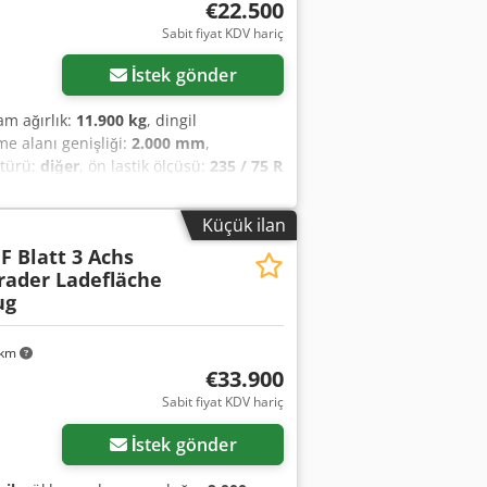
€22.500
Sabit fiyat KDV hariç
İstek gönder
lam ağırlık:
11.900 kg
, dingil
me alanı genişliği:
2.000 mm
,
s türü:
diğer
, ön lastik ölçüsü:
235 / 75 R
 sınıfı:
hiçbiri
, yakıt:
biyodizel
,
 track-reinforced steel checker plate
Küçük ilan
 on the outer frame, 8 lashing boxes (5
 F Blatt 3 Achs
 the front, 2 fold-down supports at the
erader Ladefläche
support cradle for milling conveyor
ug
typographical errors, mistakes and
Aeztd T Espbock
 km
€33.900
Sabit fiyat KDV hariç
İstek gönder