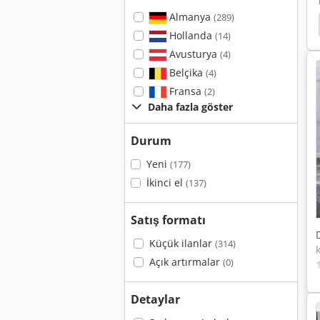
Almanya
(289)
Römork Kavraması
Römork
Fliegl Asw 268
Hollanda
(14)
Avusturya
(4)
Belçika
(4)
Fransa
(2)
Daha fazla göster
Durum
Yeni
(177)
İkinci el
(137)
Satış formatı
Küçük ilanlar
(314)
Açık artırmalar
(0)
Detaylar