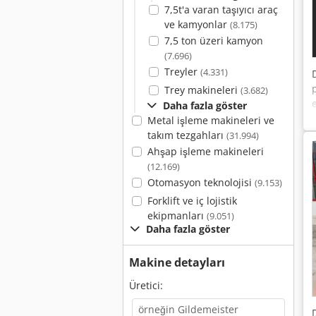
7,5t'a varan taşıyıcı araç
ve kamyonlar
(8.175)
7,5 ton üzeri kamyon
(7.696)
Treyler
(4.331)
Trey makineleri
(3.682)
Daha fazla göster
Metal işleme makineleri ve
takım tezgahları
(31.994)
Ahşap işleme makineleri
(12.169)
Otomasyon teknolojisi
(9.153)
Forklift ve iç lojistik
ekipmanları
(9.051)
Daha fazla göster
Makine detayları
Üretici: