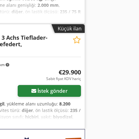
me alanı genişliği:
2.000 mm
,
s türü:
diğer
, ön lastik ölçüsü:
235 / 75 R
 sınıfı:
hiçbiri
, yakıt:
biyodizel
,
 track-reinforced steel checker plate
Küçük ilan
 on the outer frame, 8 lashing boxes (5
 3 Achs Tieflader-
 the front, 2 fold-down supports at the
efedert,
support cradle for milling conveyor
typographical errors, mistakes and
ztfamex Apbock
 km
€29.900
Sabit fiyat KDV hariç
İstek gönder
gil
, yükleme alanı uzunluğu:
8.200
 vites türü:
diğer
, ön lastik ölçüsü:
235 /
isyon sınıfı:
hiçbiri
, yakıt:
biyodizel
,
yaklaşık: 8.200 mm, alçak yatak
2 x bağlama halkası (her biri 10 ton),
mpaların ve arka eğimin dış tarafında