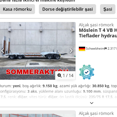
tonluk yük bağlama halkası, çelik yan paneller katlanabilir ve çıkar
Kasa römorku
Dorse değiştirilebilir şasi
Şasi
yükleme alanı eğimli, iç yükleme alanı genişliği 2.480 mm, arka dest
ayrıca 5.300 mm yükleme alanı uzunluğunda da temin edilebilir!!, ki
-- Yazım hataları, değişiklikler ve yanlışlıklar saklıdır, örnek fotoğrafl
Alçak şasi römork
Details: ! Dedpfx Aoztfagjpbsck
Möslein
T 4 VB 
Tieflader hydr
Schwebheim
2.317
1
/
14
Durum:
yeni
, boş ağırlık:
9.150 kg
, azami yük ağırlığı:
30.850 kg
, to
konfigürasyonu:
3 aks
, yükleme alanı uzunluğu:
9.100 mm
, süspan
17,5
, renk:
diğer
, vites türü:
diğer
, ön lastik ölçüsü:
235/75 R 17,5
, 
kabini:
diğer
, emisyon sınıfı:
hiçbiri
, yakıt:
biyodizel
, Donanım:
ABS,
süspansiyonlu (yükseltme ve alçaltma fonksiyonlu), dingil yük kant
Alçak şasi römork
yaklaşık: 9.100 mm, alçak yatak yaklaşık: 6.900 mm uzunluğunda, y