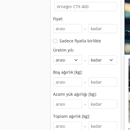
Fiyat:
-
Sadece fiyatla birlikte
Üretim yılı:
-
Boş ağırlık [kg]:
-
Azami yük ağırlığı [kg]:
-
Toplam ağırlık [kg]:
-