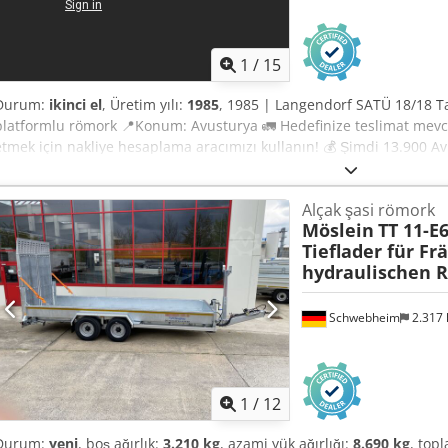
1
/
15
Durum:
ikinci el
, Üretim yılı:
1985
, 1985 | Langendorf SATÜ 18/18 
platformlu römork 📍Konum: Avusturya 🚛 Hedefinize teslimat mevcu
etmek için nakliye hesaplama aracımızı kullanın! 💰 Şimdi 13.900 Avro
Uygun bir ücret karşılığında teslimatta ödeme imkanı mevcuttur (ona
tarafından incelenmiştir 12 kontrol noktası, 9'u onaylandı ✅, 3'ü eksi
Alçak şasi römork
Yakın zamanda yenilenmiş, onarımdan sonra kullanılmamış. 📄 Tam 
Möslein
TT 11-E
veya bir videoyu görmek ister misiniz? İpucu: Daha fazla ayrıntı bu
Tieflader für Fr
"39629 Equippo" referansı yaygın olarak kullanılmaktadır. 💡 Bu m
hydraulischen 
çıktığı: ✔ Profesyoneller tarafından kapsamlı inceleme ✔ Şantiyeye 
✔ Güvenli ve esnek ödeme seçenekleri 🔄 Diğer ekipman seçenekle
ekipman sahipleri ve operatörleri için faydalı araçlar ve kaynakla
Schwebheim
2.317
kolayca erişilebilir. Dedpfxezrltwo Apbsck
1
/
12
Durum:
yeni
, boş ağırlık:
3.210 kg
, azami yük ağırlığı:
8.690 kg
, top