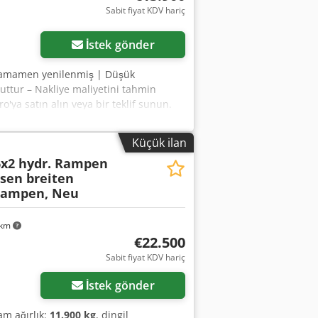
Sabit fiyat KDV hariç
İstek gönder
Tamamen yenilenmiş | Düşük
ttur – Nakliye maliyetini tahmin
'ya satın alın veya bir teklif sunun.
ya tabidir)* 👷‍♂️ Bağımsız bir uzman
k ℹ️, 0 gider ⚠️ 📌 Müfettişin yorumu:
Küçük ilan
inceleme raporunu, ek fotoğrafları
6x2 hydr. Rampen
lmak için çevrimiçi arama yaparken
äsen breiten
akinenin ve hizmetimizin neden öne
Rampen, Neu
teslimat imkanı ✔ Para iade garantisi
rini değerlendiriyor musunuz? Tüm
r sunuyoruz; bunlar platformumuzda
 km
€22.500
Sabit fiyat KDV hariç
İstek gönder
lam ağırlık:
11.900 kg
, dingil