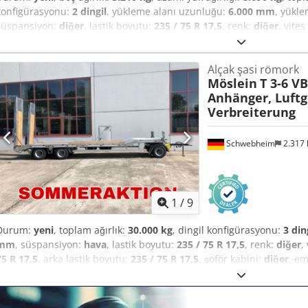
konfigürasyonu:
2 dingil
, yükleme alanı uzunluğu:
6.000 mm
, yükle
süspansiyon:
diğer
, lastik boyutu:
235 / 75 R 17,5
, renk:
diğer
, vite
17,5
, arka lastik boyutu:
235 / 75 R 17,5
, şoför kabini:
diğer
, emisyon
Donanım:
ABS, basınçlı hava freni
, Loading height, loaded: 590 mm,
Alçak şasi römork
floor, 2 ramps (2,600 mm long x 900 mm wide), 10 lashing rings (2 t)
Möslein
T 3-6 VB
t) in the corners, gearbox support winch with load and fast mode at
Anhänger, Luftg
rear, chassis and superstructure hot-dip galvanized, surcharge for 
Verbreiterung
€600, also available with mechanical ramps in stock!, -- Subject to 
changes, sample images --, More data at: !, More Details: ! Djdpfe
Schwebheim
2.317
1
/
9
Durum:
yeni
, toplam ağırlık:
30.000 kg
, dingil konfigürasyonu:
3 din
mm
, süspansiyon:
hava
, lastik boyutu:
235 / 75 R 17,5
, renk:
diğer
,
75 R 17,5
, arka lastik boyutu:
235 / 75 R 17,5
, şoför kabini:
diğer
, em
Donanım:
ABS, basınçlı hava freni
, Toplam yükleme alanı uzunluğu 
yaklaşık: 6.000 mm uzunluğunda, yükseklik yüklü yaklaşık: 890 mm, 2
dış çerçevede 10 x dikme cebi, rampa (yaklaşık 3.100 x 750 mm), ra