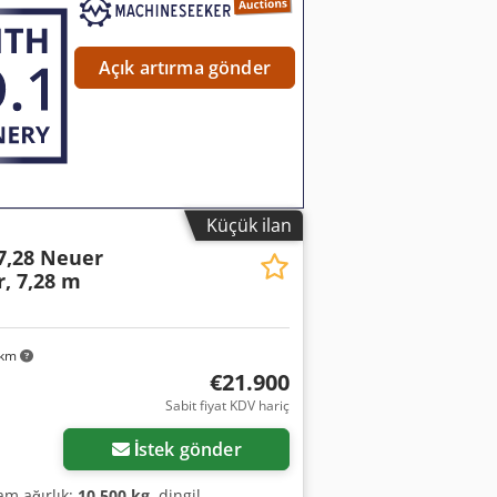
 kalınlığında, bağlama zinciri veya
ur işaretlemesi, döner tepe lambası,
 aydınlatmalı ve döner tepe lambalı
Açık artırma gönder
hidrolik kaydırılması, Fiyat: 1.000 €;
iklik hakkı saklıdır, örnek resimler --.
Küçük ilan
 7,28 Neuer
, 7,28 m
 km
€21.900
Sabit fiyat KDV hariç
İstek gönder
lam ağırlık:
10.500 kg
, dingil