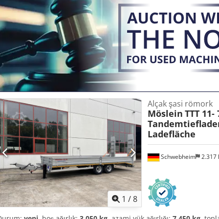
tırmanma şeridi, rampalar yanlara ayarlanabilir, ahşap zemin 68 mm
gergi kayışları için kapaklı saklama kutusu, yönetmeliğe uygun kont
araç daldırma galvanizli, dingil yükü göstergeleri dâhil, ek fiyatlar:
uyarı levhaları, ahşap ile 3 m'ye genişletme, Fiyat: 500 €; rampaların 
kazıcı kol yuvası, Fiyat: 1.000 € net. -- Yazım hatası, yanlışlık ve değiş
Daha fazla bilgi için: !, More Details: ! Dedpeztfaysfx Apbjck
Alçak şasi römork
Möslein
TTT 11-
Tandemtieflader
Ladefläche
Schwebheim
2.317
1
/
8
Durum:
yeni
, boş ağırlık:
3.050 kg
, azami yük ağırlığı:
7.450 kg
, top