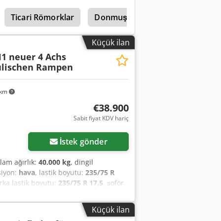
ılabilir, 50 mm ahşap döşeme, arka
Ticari Römorklar
Donmuş Römork
Römork Iç
ek çıkarılabilir, önden yükleme imkânı,
ra bedeli 500 €’dan başlayan fiyatlarla
ar -- Daha fazla bilgi için: !, More
Küçük ilan
H1 neuer 4 Achs
aulischen Rampen
 km
€38.900
Sabit fiyat KDV hariç
İstek gönder
plam ağırlık:
40.000 kg
, dingil
siyon:
hava
, lastik boyutu:
235/75 R
arka lastik boyutu:
235/75 R 17,5
, şoför
 basınçlı hava freni
, ABS, havalı
arları, toplam platform uzunluğu
Küçük ilan
ükseklik yüklü durumda yaklaşık 890