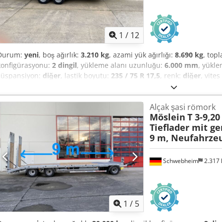
1
/
12
Durum:
yeni
, boş ağırlık:
3.210 kg
, azami yük ağırlığı:
8.690 kg
, top
konfigürasyonu:
2 dingil
, yükleme alanı uzunluğu:
6.000 mm
, yükle
süspansiyon:
diğer
, lastik boyutu:
235 / 75 R 17,5
, renk:
diğer
, vite
17,5
, arka lastik boyutu:
235 / 75 R 17,5
, şoför kabini:
diğer
, emisyon
Donanım:
ABS, basınçlı hava freni
, Loading height, loaded: 590 mm,
Alçak şasi römork
floor, 2 ramps (2,600 mm long x 900 mm wide), 10 lashing rings (2 t)
Möslein
T 3-9,20
t) in the corners, gearbox support winch with load and fast mode at
Tieflader mit g
rear, chassis and superstructure hot-dip galvanized, surcharge for 
9 m, Neufahrze
€600, also available with mechanical ramps in stock!, -- Subject to 
changes, sample images --, More data at: !, More Details: ! Djdpfx 
Schwebheim
2.317
1
/
5