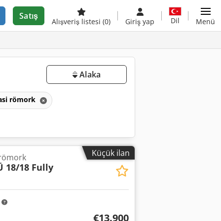
Satış
Dil
Alışveriş listesi
(0)
Giriş yap
Menü
Alaka
asi römork
Küçük ilan
ı römork
 18/18 Fully
m
€13.900