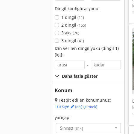
Dingil konfigürasyonu:
1 dingil
(11)
2 dingil
(155)
3 aks
(76)
3 dingil
(41)
Izin verilen dingil yükü (dingil 1)
[kg]:
-
Daha fazla göster
Konum
Tespit edilen konumunuz:
Türkiye
(değiştirmek)
yarıçap:
Sınırsız
(314)