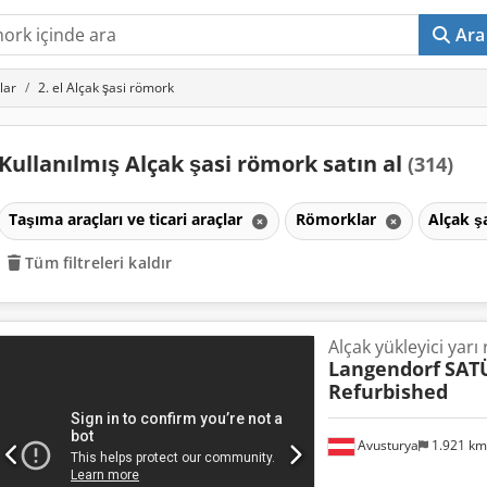
Ara
lar
2. el Alçak şasi römork
Kullanılmış Alçak şasi römork satın al
(314)
Taşıma araçları ve ticari araçlar
Römorklar
Alçak ş
Tüm filtreleri kaldır
Alçak yükleyici yar
Langendorf
SATÜ
Refurbished
Avusturya
1.921 k