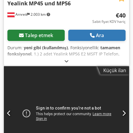
Yealink
MP45 und MP56
€40
Arnreit
2.003 km
Sabit fiyat KDV hariç
Talep etmek
Ara
Durum:
yeni gibi (kullanılmış)
, Fonksiyonellik:
tamamen
fonksiyonel
, 1.) 2 adet Yealink MP56 E2 MSFT IP Telefon,
Yealink EXP50 Renkli LCD Genişletme Modülü ile birlikte
140 €/adet. Dsdpjxxn S Nofx Aptewa 2.) 15 adet Yealink
Küçük ilan
MSFT Teams Edition MP45 MP45 USB Telefon 40 €/adet.