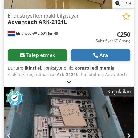
1
/
8
Endüstriyel kompakt bilgisayar
Advantech
ARK-2121L
€250
Eindhoven
2.691 km
Sabit fiyat KDV hariç
Talep etmek
Ara
Durum:
ikinci el
, Fonksiyonellik:
kontrol edilmemiş
,
makine/araç numarası:
Ark-2121L
, Kullanılmış Advantech
Ark-2121L endüstriyel mini bilgisayarlar (fansız) Üretici:
Advantech Model: Ark-2121L Dedpfx Apew Hcfcjtjwa Güç
Küçük ilan
kaynağı, yazılım, antenler ve dokümantasyon/kullanım
kılavuzu dahil. Orijinal ambalajında.