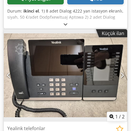
Durum:
ikinci el
, 1) 8 adet Dialog 4222 yan istasyon ekranlı,
siyah, 50 €/adet Dodpfxewituaj Aptowa 2) 2 adet Dialog
4223 yan istasyon ekranlı, siyah, 70 €/adet 3) 2 adet Dialog
4223 yan istasyon ekranlı, beyaz, 70 €/adet
Küçük ilan
1
/
2
Yealink telefonlar