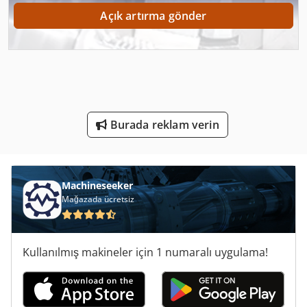
Tel Erezyon Makinası
Açık artırma gönder
Tel Erozyon Makinesi
Tel Kesme Makinası
Tel O Ciltleme Makinesi
Ticari Demir
Burada reklam verin
Ticari Et Kıyma Makinesi
Tnl 12
Machineseeker
Mağazada ücretsiz
Tur 560
Un Silo Sistemi
Kullanılmış makineler için 1 numaralı uygulama!
Çalışma Araç
Çalışırken Araçları