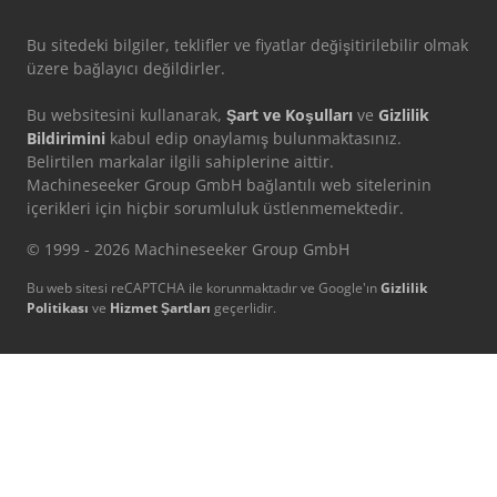
Bu sitedeki bilgiler, teklifler ve fiyatlar değişitirilebilir olmak
üzere bağlayıcı değildirler.
Bu websitesini kullanarak,
Şart ve Koşulları
ve
Gizlilik
Bildirimini
kabul edip onaylamış bulunmaktasınız.
Belirtilen markalar ilgili sahiplerine aittir.
Machineseeker Group GmbH bağlantılı web sitelerinin
içerikleri için hiçbir sorumluluk üstlenmemektedir.
© 1999 - 2026 Machineseeker Group GmbH
Bu web sitesi reCAPTCHA ile korunmaktadır ve Google'ın
Gizlilik
Politikası
ve
Hizmet Şartları
geçerlidir.