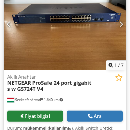
1
/
7
Akıllı Anahtar
NETGEAR
ProSafe 24 port gigabit
s w GS724T V4
Székesfehérvár
1.640 km
Fiyat bilgisi
Ara
Durum:
mükemmel (kullanılmış)
, Akıllı Switch Üretici: