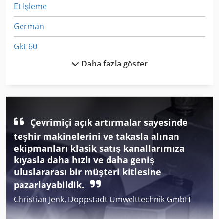
Et Işleme
German
Gkt 60
Daha fazla göster
Izlenen Araç
Ka 77
Kgs 1670
Çevrimiçi açık artırmalar sayesinde
Köşe Araçları
teşhir makinelerini ve takasla alınan
Mobil Araç Basın
ekipmanları klasik satış kanallarımıza
kıyasla daha hızlı ve daha geniş
Str 701
uluslararası bir müşteri kitlesine
pazarlayabildik.
Tarım Araçları
Christian Jenk, Doppstadt Umwelttechnik GmbH
Teklif Leasing