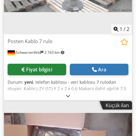
1
/
2
Posten Kablo 7 rulo
Schwarzenfeld
2.163 km
Fiyat bilgisi
Ara
Durum:
yeni
, telefon kablosu - veri kablosu 7 rulodan
oluşan: Kablo J-ZY (ST) Y 2 x 2 x 0.6 Makara dahil ağırlık 7,5
kg Kablo Giga Hız 3500 Tip A-DQ (2N) B2Y 12 G50 / 125
Silindir dahil ağırlık 70 kg Kablo (500m) A-2Y (L) 2Y 10 x 2 x
Küçük ilan
0,6 Bd Rulo dahil ağırlık 77 Kg Kablo A-2Y (L) 2Y 10 x 2 x 0,6
Bd Rulo dahil ağırlık 51,5 Kg Kablo A-2Y (L) 2Y 2 x 2 x 0,6
Makara dahil ağırlık 49 Kg Kablo S - 09YS (ST) CH 8 x 2 x 0.6
ST BD Rulo dahil ağırlık 55.5 Kg Kablo S - 09YS (ST) CH
Makara dahil ağırlık 14 Kg Dodpfjvx E Dtsx Aptewa