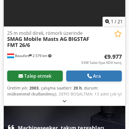
1
/
21
25 m mobil direk, römork üzerinde
SMAG Mobile Masts AG
BIGSTAF
FMT 26/6
€9.977
Beaufort
2.579 km
EXW Sabit fiyat KDV hariç
Talep etmek
Ara
Üretim yılı:
2003
, çalışma saatleri:
20 h
, durum:
mükemmel (kullanılmış)
, DEPO BOŞALTMA: 13 adet çok iyi
durumda olan SMAG Mobil Direk AG BIGSTAF FMT 26/6
Mobil Direk, 25 m, üzerinde römork, üretim yılı 2003, YENİ
FİYATI 350.000 €, biz %97 İNDİRİM sunuyoruz. Üretici:
SMAG Mobil Direk AG Model: BIGSTAF FMT 26/6 Üretim Yılı:
2003 Durumu: çok iyi Maksimum Yükseklik: 25,0 m
Machineseeker, takım tezgahları