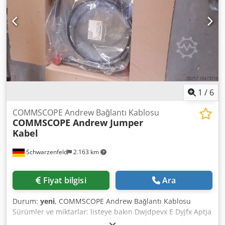
1
/
6
COMMSCOPE Andrew Bağlantı Kablosu
COMMSCOPE Andrew Jumper
Kabel
Schwarzenfeld
2.163 km
Fiyat bilgisi
Ara
Durum:
yeni
, COMMSCOPE Andrew Bağlantı Kablosu
Sürümler ve miktarlar: listeye bakın Dwjdpevx E Dyjfx Aptja
Eğer tüm stokla ilgileniyorsanız (1814 adet) Size bir teklif