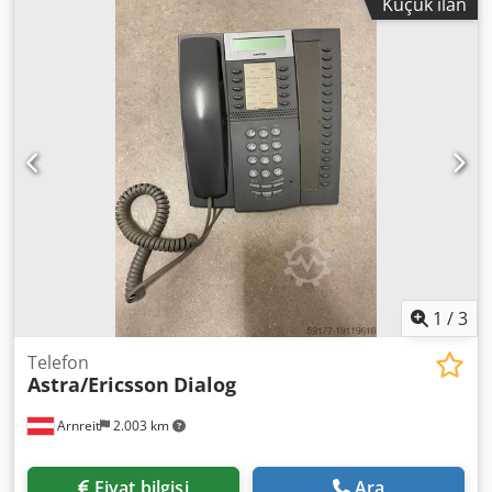
Küçük ilan
1
/
3
Telefon
Astra/Ericsson
Dialog
Arnreit
2.003 km
Fiyat bilgisi
Ara