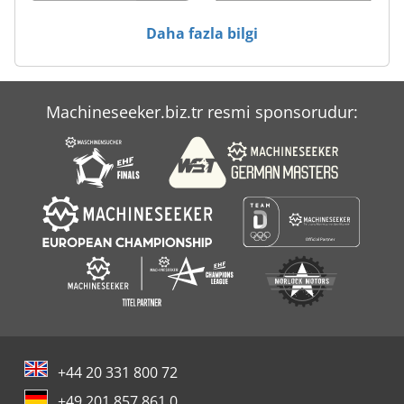
Ölçme Araçları
Daha fazla bilgi
Machineseeker.biz.tr resmi sponsorudur:
+44 20 331 800 72
+49 201 857 861 0