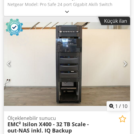
Netgear Model: Pro Safe 24 port Gigabit Akıllı Switch
GS724T V4 Dodpfxeyxpqio Aptjwa 24 portlu Gigabit
Ethernet switch, küçük ve orta ölçekli ağlar için ideal bir
Küçük ilan
çözümdür. Dahili PoE (Power over Ethernet) özelliği
sayesinde, IP kameralar, VoIP telefonlar ve diğer ağ
cihazlarını uzaktan besleyebilir, böylece kurulum kolaylaşır
ve kablolama ihtiyacı azalır.
1
/
10
Ölçeklenebilir sunucu
EMC² Isilon X400 - 32 TB Scale
-
out-NAS inkl. IQ Backup