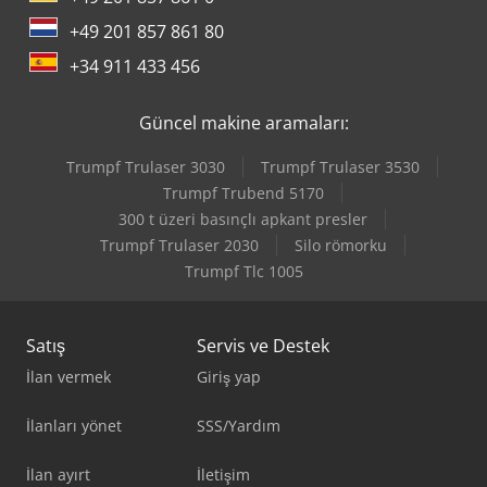
+49 201 857 861 80
+34 911 433 456
Güncel makine aramaları:
Trumpf Trulaser 3030
Trumpf Trulaser 3530
Trumpf Trubend 5170
300 t üzeri basınçlı apkant presler
Trumpf Trulaser 2030
Silo römorku
Trumpf Tlc 1005
Satış
Servis ve Destek
İlan vermek
Giriş yap
İlanları yönet
SSS/Yardım
İlan ayırt
İletişim