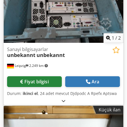
1
/
2
Sanayi bilgisayarlar
unbekannt
unbekannt
Leipzig
2.249 km
Fiyat bilgisi
Ara
Durum:
ikinci el
, 24 adet mevcut Djdpodc A Rpefx Aptswa
Küçük ilan