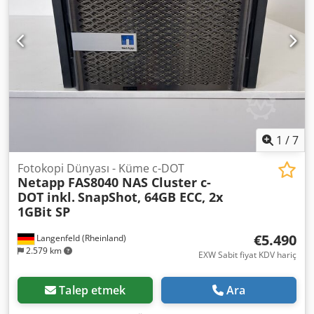
tamamen işlevsel ve kullanıma hazırdır. Satın alma fiyatı
nettir. Uygun bir fatura alacaksınız. Yabancı müşteriler için
de net fatura düzenlenebilir. Ön koşul geçerli bir Ust.
Girinti. No. Önceki satışa tabidir. Web sitemizi ziyaret edin
ve diğer tekliflerimize göz atın. Şirket adları ve ticari
markalar sahiplerinin mülkiyetindedir ve yalnızca ürünleri
tanımlamak ve açıklamak için kullanılır. Teknik verilerden
sapmalar ve makalenin açıklamasında hatalar meydana
gelebilir ve bunlar saklıdır.
1
/
7
Fotokopi Dünyası - Küme c-DOT
Netapp FAS8040 NAS Cluster c-
DOT inkl.
SnapShot, 64GB ECC, 2x
1GBit SP
€5.490
Langenfeld (Rheinland)
2.579 km
EXW Sabit fiyat KDV hariç
Talep etmek
Ara