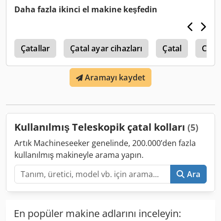
2.500 kg Durum: Kullanıma hazır ve tam çalışır durumda
Daha fazla ikinci el makine keşfedin
Teknik Durum: iyi Açıklama: Önceki sahibinden teslim
alındığı gibi iyi ve kullanıma hazır durumda Dedpfx Asy E
Uxfohqock Taşıma kapasitesi: 1.750 kg'da 600 mm, 600
5
kg'da 1.750 mm Çatal uzunluğu: 1.350 mm - 2.350 mm
Çatallar
Çatal ayar cihazları
Çatal
Casc
Yükleme alanı: 1.200 mm
Aramayı kaydet
Kullanılmış Teleskopik çatal kolları
(5)
Artık Machineseeker genelinde, 200.000’den fazla
kullanılmış makineyle arama yapın.
Ara
En popüler makine adlarını inceleyin: