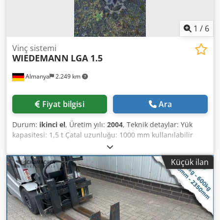
1
/
6
Vinç sistemi
WIEDEMANN
LGA 1.5
Almanya
2.249 km
Fiyat bilgisi
Ara
Durum:
ikinci el
, Üretim yılı:
2004
, Teknik detaylar: Yük
kapasitesi: 1,5 t Çatal uzunluğu: 1000 mm kullanılabilir
yükseklik: 1290 mm Makine ağırlığı yaklaşık: 150 kg
Boyutlar U x G x Y: yaklaşık. 1,2 x G: 0,95 x Y: 1,7 m Bu, 2x
Küçük ilan
korkuluklu bir vinç çatalı/yükleme çatalıdır Tanım: 2x vinç
çatalı: -değişken diş genişliği ayarlanabilir max. 880mm
(her çatal için 6x aralıklı ızgara) Çatal montajı: - Yükseklik
1290mm x Genişlik 900mm -Her tarafta 6x Ø 20mm ızgara
Vinç montajı: - Yükseklik 1290mm x Genişlik 900mm -Açı
konumu 20° Dcodpsvvrypefx Ahqsk -Vinç gözü oval Ø 80 x