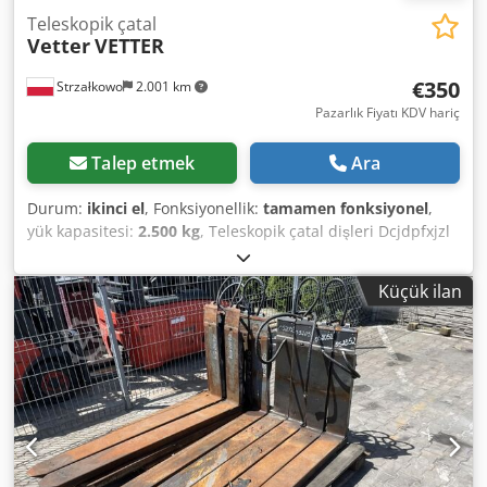
Teleskopik çatal
Vetter
VETTER
€350
Strzałkowo
2.001 km
Pazarlık Fiyatı KDV hariç
Talep etmek
Ara
Durum:
ikinci el
, Fonksiyonellik:
tamamen fonksiyonel
,
yük kapasitesi:
2.500 kg
, Teleskopik çatal dişleri Dcjdpfxjzl
Itmj Ahqsk ISO sınıfı: ISO sınıfı 2 = 1.000 - 2.500 kg Durum:
Kullanıma hazır ve tamamen işlevsel Teknik durum:
Küçük ilan
normal Açıklama: ISO 2A (41 cm) Kapasite 2500 kg Çatallar
1300 mm 120x45 ID OS2057