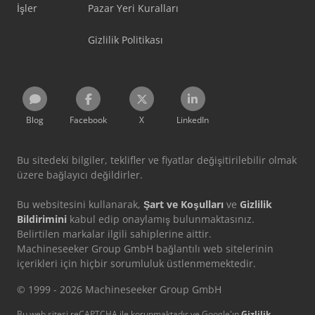
İşler
Pazar Yeri Kuralları
Gizlilik Politikası
Blog
Facebook
X
LinkedIn
Bu sitedeki bilgiler, teklifler ve fiyatlar değişitirilebilir olmak
üzere bağlayıcı değildirler.
Bu websitesini kullanarak,
Şart ve Koşulları
ve
Gizlilik
Bildirimini
kabul edip onaylamış bulunmaktasınız.
Belirtilen markalar ilgili sahiplerine aittir.
Machineseeker Group GmbH bağlantılı web sitelerinin
içerikleri için hiçbir sorumluluk üstlenmemektedir.
© 1999 - 2026 Machineseeker Group GmbH
Bu web sitesi reCAPTCHA ile korunmaktadır ve Google'ın
Gizlilik