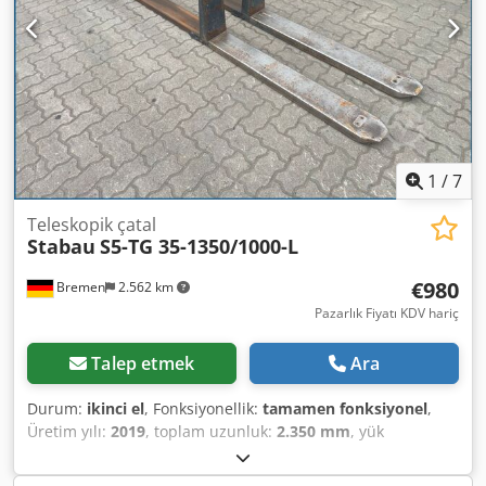
100mm -Yükseklik ayarı (Ø 22mm kilitleme cıvatası ile
kilitleme) *
1
/
7
Teleskopik çatal
Stabau
S5-TG 35-1350/1000-L
€980
Bremen
2.562 km
Pazarlık Fiyatı KDV hariç
Talep etmek
Ara
Durum:
ikinci el
, Fonksiyonellik:
tamamen fonksiyonel
,
Üretim yılı:
2019
, toplam uzunluk:
2.350 mm
, yük
kapasitesi:
1.750 kg
, boş ağırlık:
115 kg
, Teleskopik çatal
kollar Yük merkezi: 600 mm ISO Sınıfı: ISO Sınıf 2 = 1.000 -