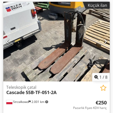
Küçük ilan
1
/
8
Teleskopik çatal
Cascade
55B-TF-051-2A
€250
Strzałkowo
2.001 km
Pazarlık Fiyatı KDV hariç