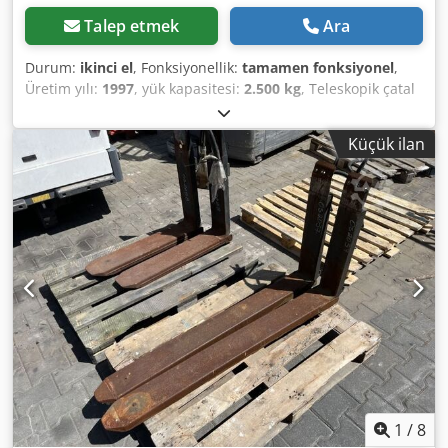
Talep etmek
Ara
Durum:
ikinci el
, Fonksiyonellik:
tamamen fonksiyonel
,
Üretim yılı:
1997
, yük kapasitesi:
2.500 kg
, Teleskopik çatal
dişleri Dedpfxjzl Itye Ahqsck ISO sınıfı: ISO sınıfı 2 = 1.000 -
2.500 kg Durum: Kullanıma hazır ve tamamen işlevsel
Küçük ilan
Teknik durum: normal Açıklama: 1997 model, ISO 2A (41
cm), kapasite 2500 kg, çatal uzunluğu 800 mm, 150x45 iç
çap, OS2058
1
/
8