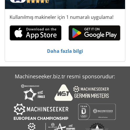
Tnl 12
Kullanılmış makineler için 1 numaralı uygulama!
Tur 560
Çalışma Araç
Daha fazla bilgi
Machineseeker.biz.tr resmi sponsorudur: