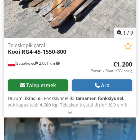
1
/
9
Teleskopik çatal
Kooi
RG4-45-1550-800
€1.200
Strzałkowo
2.001 km
Pazarlık Fiyatı KDV hariç
Talep etmek
Ara
Durum:
ikinci el
, Fonksiyonellik:
tamamen fonksiyonel
,
yük kapasitesi:
4.500 kg
, Teleskopik çatal dişleri ISO sınıfı:
ISO sınıfı 2 = 1.000 - 2.500 kg Durum: Kullanıma hazır ve
tamamen işlevsel Djdpfx Ahezl Ir Neqeck Teknik durum: İyi
Açıklama: ISO 3A (51 cm) Kapasite 4500 kg Açılma aralığı
1550-2350 mm Çatal uzunluğu 1550 mm, boyutlar 150x45,
İç Çap (ID) OS2052