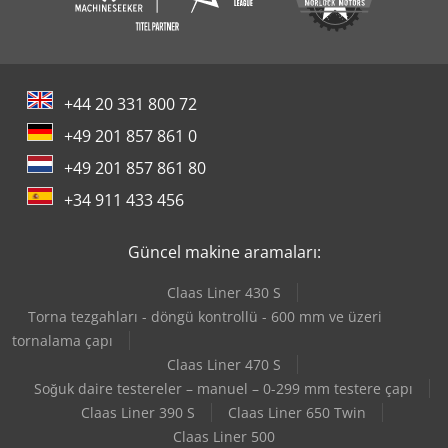
+44 20 331 800 72
+49 201 857 861 0
+49 201 857 861 80
+34 911 433 456
Güncel makine aramaları:
Claas Liner 430 S
Torna tezgahları - döngü kontrollü - 600 mm ve üzeri
tornalama çapı
Claas Liner 470 S
Soğuk daire testereler – manuel – 0-299 mm testere çapı
Claas Liner 390 S
Claas Liner 650 Twin
Claas Liner 500