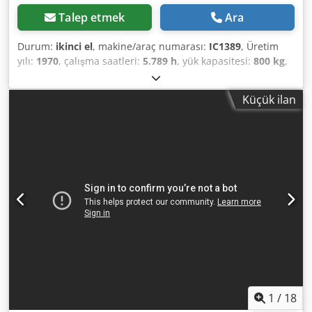
Talep etmek
Ara
Durum:
ikinci el
, makine/araç numarası:
IC1389
, Üretim
yılı:
1970
, çalışma saatleri:
5.789 h
, yük kapasitesi:
800 kg
,
kaldırma yüksekliği:
3.300 mm
, yakıt türü:
elektrikli
, direk
tipi:
simpleks
, 5159700 Seri Numarası: 21502 Crodpfxjy Tr
Küçük ilan
Ruj Abpjf
1
/
18