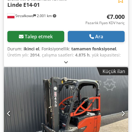
Linde
E14-01
€7.000
Strzałkowo
2.001 km
Pazarlık Fiyatı KDV hariç
Talep etmek
Ara
Durum:
ikinci el
, Fonksiyonellik:
tamamen fonksiyonel
,
Üretim yılı:
2014
, çalışma saatleri:
4.875 h
, yük kapasitesi:
1.400 kg
, kaldırma yüksekliği:
4.100 mm
, serbest kaldırma:
1.344 mm
, yakıt türü:
elektrikli
, direk tipi:
triplex
, inşaat
Küçük ilan
yüksekliği:
1.946 mm
, çekiş tipi:
Elektro
, Elektrikli 3
tekerlekli forklift ISO Sınıfı: ISO Sınıf 2 = 1.000 - 2.500 kg
Direk tipi: Triplex Crjdszq Iz Uepfx Abpof Durum:
Kullanıma hazır ve tam işlevsel Teknik durum: iyi Akü
Voltajı: 48V Akü Üretim Yılı: 2020 Yan kaydırıcı, 3. valf,