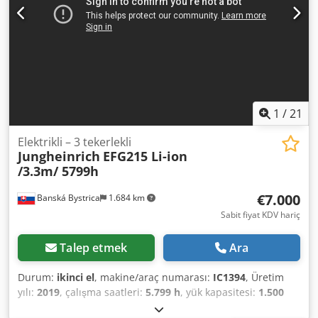
üretim yılı: 2025 Akü durumu: Yeni Arka iş lambası, ön iş
lambası, tavan kaplaması, ön cam,
1
/
21
Elektrikli – 3 tekerlekli
Jungheinrich
EFG215 Li-ion
/3.3m/ 5799h
€7.000
Banská Bystrica
1.684 km
Sabit fiyat KDV hariç
Talep etmek
Ara
Durum:
ikinci el
, makine/araç numarası:
IC1394
, Üretim
yılı:
2019
, çalışma saatleri:
5.799 h
, yük kapasitesi:
1.500
kg
, kaldırma yüksekliği:
3.300 mm
, yakıt türü:
elektrikli
,