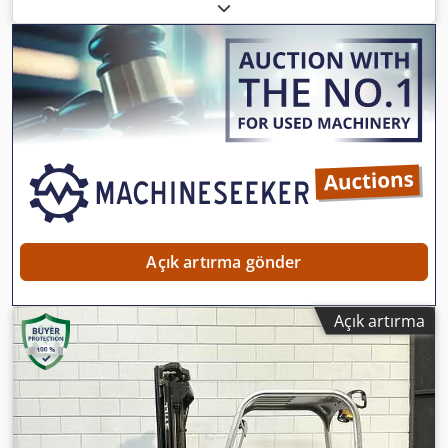
Üretim yılı:
2013
, çalışma saatleri:
8.786 h
, yük kapasitesi:
1.000 kg
, kaldırma yüksekliği:
4.735 mm
, serbest kaldırma:
1.614 mm
, yakıt türü:
elektrikli
, direk tipi:
triplex
, Asgari
fiyat yok – en yüksek teklife garantili satış! TEKNİK
ÖZELLİKLER Kaldırma kapasitesi: 1.000 kg Kaldırma
yüksekliği: 4.735 mm Serbest kaldırma: 1.614 mm Toplam
yükseklik: 2.120 mm MAKİNE ÖZELLİKLERİ Direk tipi: Üçlü
Yakıt tipi: Elektrikli Cedpjzrgc Tofx Abpsrf ISO sınıfı: 2
(1.000–2.500 kg) Akü voltajı: 24 V Çalışma saati: 8.786 saat
DONANIM Yan kaydırma Harici referans: SL14355SP
Açık artırma gönder
Açık artırma