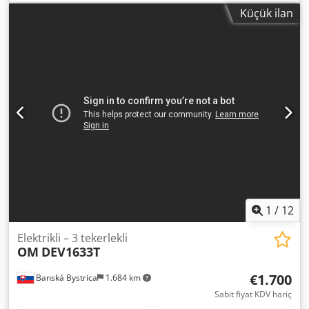
direk tipi:
dupleks
, inşaat yüksekliği:
2.210 mm
, batarya
Küçük ilan
voltajı:
48 V
, 5153730 Crsdpfsy Rwb Tsx Abpjf Seri
Numarası: FN600247 Akü Detayları: 48V 360Ah Uluslararası
nakliye mümkündür/Uluslararası teslimat yapılabilir.
1
/
12
Elektrikli – 3 tekerlekli
OM
DEV1633T
€1.700
Banská Bystrica
1.684 km
Sabit fiyat KDV hariç