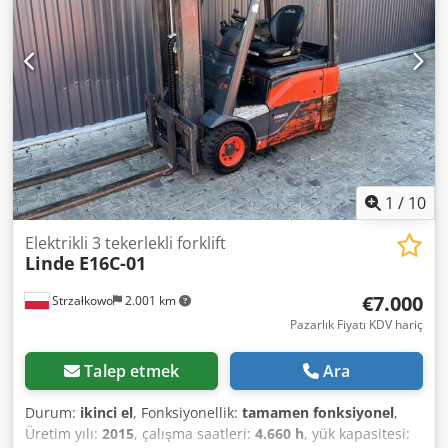
kaydırıcı, 3. valf, Credpfx Aozq Iz Iobpjf
1
/
10
Elektrikli 3 tekerlekli forklift
Linde
E16C-01
€7.000
Strzałkowo
2.001 km
Pazarlık Fiyatı KDV hariç
Talep etmek
Ara
Durum:
ikinci el
, Fonksiyonellik:
tamamen fonksiyonel
,
Üretim yılı:
2015
, çalışma saatleri:
4.660 h
, yük kapasitesi: