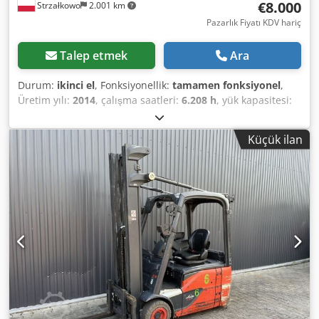
€8.000
Strzałkowo
2.001 km
Pazarlık Fiyatı KDV hariç
Talep etmek
Ara
Durum:
ikinci el
, Fonksiyonellik:
tamamen fonksiyonel
,
Üretim yılı:
2014
, çalışma saatleri:
6.208 h
, yük kapasitesi:
1.600 kg
, kaldırma yüksekliği:
4.625 mm
, serbest kaldırma:
1.519 mm
, yakıt türü:
elektrikli
, direk tipi:
triplex
, inşaat
Küçük ilan
yüksekliği:
2.121 mm
, çekiş tipi:
Elektro
, Elektrikli 3
Tekerlekli İstifleyici ISO Sınıfı: ISO Sınıfı 2 = 1.000 - 2.500 kg
Direk Tipi: Üçlü Durum: Kullanıma hazır ve tamamen
işlevsel Teknik Durum: İyi Batarya Voltajı: 48V Batarya
Üretim Yılı: 2016 Cjdozri R Tspfx Abpsrf Yan kaydırıcı, 3.
Hidrolik valf, 4. Hidrolik valf.