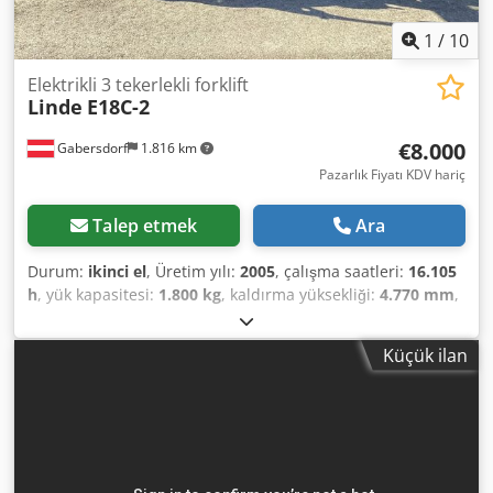
1
/
10
Elektrikli 3 tekerlekli forklift
Linde
E18C-2
€8.000
Gabersdorf
1.816 km
Pazarlık Fiyatı KDV hariç
Talep etmek
Ara
Durum:
ikinci el
, Üretim yılı:
2005
, çalışma saatleri:
16.105
h
, yük kapasitesi:
1.800 kg
, kaldırma yüksekliği:
4.770 mm
,
serbest kaldırma:
1.760 mm
, yakıt türü:
elektrikli
, inşaat
yüksekliği:
1.950 mm
, fork taşıyıcı genişliği:
1.100 mm
, boş
Küçük ilan
ağırlık:
2.410 kg
, toplam uzunluk:
1.750 mm
, çekiş tipi:
Elektro
, inşaat genişliği:
1.100 mm
, Elektrikli 3 tekerlekli
forklift Yük merkezi: 500 Direk tipi: Yok Ön lastik tipi: Dolu
kauçuk Arka lastik tipi: Dolu kauçuk Arka lastik boyutu:
15x4 Akü voltajı: 48V Akü amper-saat: 625Ah Crsdpfx
Aboziq U Ispjf Akü üreticisi: NorthBatt Akü tipi: PzS Akü