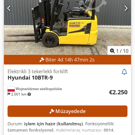
Eepfx Abpjrf Çalışma saati: 17.268 saat EKİPMAN Yan
kaydırma Akü Şarj cihazı Harici referans: SL12191SP
1
/
10
Biter
4
d
14
h
47
min
0
s
Elektrikli 3 tekerlekli forklift
Hyundai
10BTR-9
Województwo wielkopolskie
€2.250
2.001 km
Müzayedede
Durum:
işlem için hazır (kullanılmış)
, Fonksiyonellik:
tamamen fonksiyonel
, makine/araç numarası:
0014
,