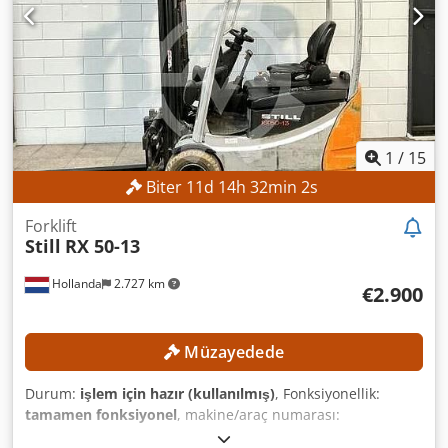
1
/
15
Biter
11
d
14
h
32
min
0
s
Forklift
Still
RX 50-13
Hollanda
2.727 km
€2.900
Müzayedede
Durum:
işlem için hazır (kullanılmış)
, Fonksiyonellik:
tamamen fonksiyonel
, makine/araç numarası:
515063F00071
, Üretim yılı:
2015
, çalışma saatleri:
10.041 h
,