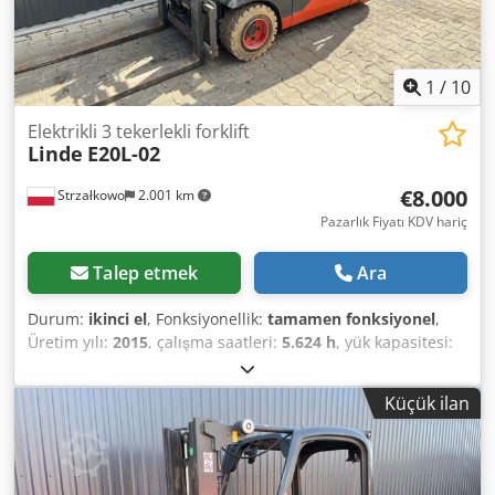
1
/
10
Elektrikli 3 tekerlekli forklift
Linde
E20L-02
€8.000
Strzałkowo
2.001 km
Pazarlık Fiyatı KDV hariç
Talep etmek
Ara
Durum:
ikinci el
, Fonksiyonellik:
tamamen fonksiyonel
,
Üretim yılı:
2015
, çalışma saatleri:
5.624 h
, yük kapasitesi:
2.000 kg
, kaldırma yüksekliği:
4.100 mm
, serbest kaldırma:
1.344 mm
, yakıt türü:
elektrikli
, direk tipi:
triplex
, inşaat
Küçük ilan
yüksekliği:
1.946 mm
, çekiş tipi:
Elektro
, Elektrikli 3
tekerlekli forklift ISO Sınıfı: ISO Sınıf 2 = 1.000 - 2.500 kg
Direk tipi: Triplex Durum: Kullanıma hazır ve tam işlevsel
Teknik durum: iyi Akü Voltajı: 48V Akü Üretim Yılı: 2020 Yan