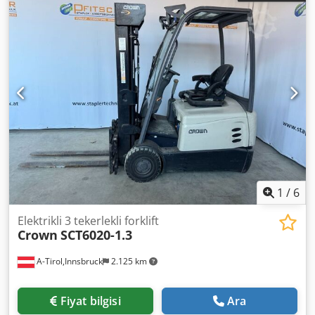
1
/
6
Elektrikli 3 tekerlekli forklift
Crown
SCT6020-1.3
A-Tirol,Innsbruck
2.125 km
Fiyat bilgisi
Ara