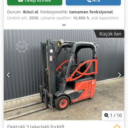
Talep etmek
Ara
Durum:
ikinci el
, Fonksiyonellik:
tamamen fonksiyonel
,
Üretim yılı:
2020
, çalışma saatleri:
16.806 h
, yük kapasitesi:
1.600 kg
, kaldırma yüksekliği:
5.475 mm
, serbest kaldırma:
1.869 mm
, yakıt türü:
elektrikli
, direk tipi:
triplex
, inşaat
Küçük ilan
yüksekliği:
2.471 mm
, çekiş tipi:
Elektro
, Elektrikli 3 tekerli
forklift ISO Sınıfı: ISO sınıf 2 = 1.000 - 2.500 kg Direk tipi:
Triplex Durum: Kullanıma hazır ve tam fonksiyonel Teknik
durum: İyi Cedpfx Abjzri Hzeperf Akü voltajı: 48V Yan
kaydırıcı, 3. valf,
1
/
10
Elektrikli 3 tekerlekli forklift