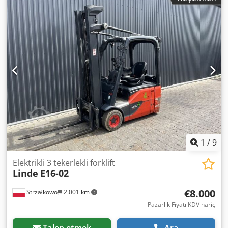
yüksekliği:
2.471 mm
, çekiş tipi:
Elektro
, Elektrikli 3 tekerli
forklift ISO Sınıfı: ISO sınıf 2 = 1.000 - 2.500 kg Direk tipi:
Triplex Durum: Kullanıma hazır ve tam fonksiyonel Teknik
durum: İyi Akü voltajı: 48V Yan kaydırıcı, 3. valf, Cedpfezri
Ifex Abporf
1
/
9
Elektrikli 3 tekerlekli forklift
Linde
E16-02
€8.000
Strzałkowo
2.001 km
Pazarlık Fiyatı KDV hariç