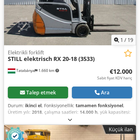
çekici bağlantısı, yan kaydırma, ön koruma
, Jungheinrich
EFG 216K modeli, dar koridorlu depolarda kullanıma
uygun, üstün özelliklere sahip kompakt bir elektrikli
forklift. 2021 model, 9099 saat çalışmış, üçlü direk, yan
kaydırma (Sideshift) özelliği, %85 şarjlı batarya, otomatik
CurveControl sistemi ve ön aks üzerinde çift motorlu tahrik
sistemi bulunmaktadır. Görünümü ve çalışma performansı
1
/
19
kusursuzdur. Credozlavtjpfx Abpef
Elektrikli forklift
STILL elektrisch
RX 20-18 (3533)
€12.000
Tatabánya
1.660 km
Sabit fiyat KDV hariç
Talep etmek
Ara
Durum:
ikinci el
, Fonksiyonellik:
tamamen fonksiyonel
,
Üretim yılı:
2018
, çalışma saatleri:
14.000 h
, yük kapasitesi:
1.800 kg
, kaldırma yüksekliği:
4.500 mm
, yakıt türü:
elektrikli
, Still RX20-18 forklift Üretim yılı: 2018 Akü: 2018
Küçük ilan
Credpfjzp H Svex Abpof Kaldırma yüksekliği: 4500 mm