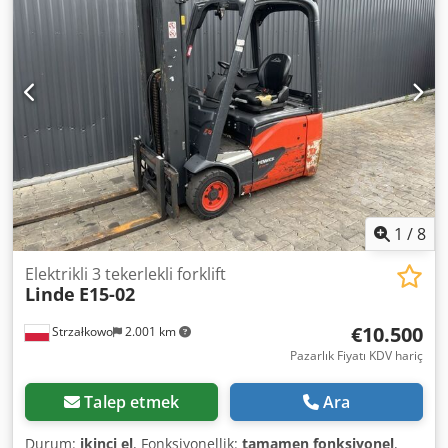
Elektro
, inşaat genişliği:
1.090 mm
, Elektrikli 3 tekerlekli
forklift Yük ağırlık merkezi: 500 Çatal genişliği: 100 mm
Çatal kalınlığı: 35 mm ISO sınıfı: ISO sınıfı 2 = 1.000 - 2.500
kg Direk tipi: Tripleks Crjdpfx Abjw N Tp Nspef Hız sınıfı: 15
Durum: Yeni makine Teknik durum: Yeni Ön lastik tipi:
Süperelastik Ön lastikler Boyut: 18x7-8 Ön lastikler Durum:
Yeni Arka lastikler Tip: Süperelastik Arka lastikler Boyut:
15x4-5-8 Arka lastikler Durum: Yeni Akü Volt: 48V Akü Ah:
625Ah Pil Üreticisi: Midac Pil Türü: PzS Batarya yapım yılı:
2024 Pil Durumu: Yeni Sideshift, 3. valf, 4. valf, Arka
çalışma lambaları, Ön çalışma lambaları, Tam serbest
1
/
8
kaldırma, CE Sertifikası, İç ayna, Döner tepe lambası,
Elektrikli 3 tekerlekli forklift
Linde
E15-02
€10.500
Strzałkowo
2.001 km
Pazarlık Fiyatı KDV hariç
Talep etmek
Ara
Durum:
ikinci el
, Fonksiyonellik:
tamamen fonksiyonel
,