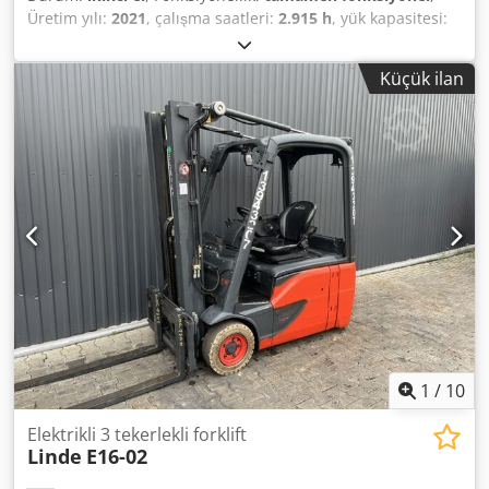
Üretim yılı:
2021
, çalışma saatleri:
2.915 h
, yük kapasitesi:
1.500 kg
, kaldırma yüksekliği:
4.625 mm
, serbest kaldırma:
1.519 mm
, yakıt türü:
elektrikli
, direk tipi:
triplex
, inşaat
Küçük ilan
yüksekliği:
2.121 mm
, çekiş tipi:
Elektro
, Elektrikli 3
Tekerlekli Forklift ISO Sınıfı: ISO Sınıf 2 = 1.000 - 2.500 kg
Direk tipi: Triplex Durum: Kullanıma hazır ve tam çalışır
durumda Crodpfx Abszgzi Repsf Teknik durum: iyi Batarya
Voltajı: 24V Batarya üretim yılı: 2021 Yan kaydırıcı, 3. valf,
1
/
10
Elektrikli 3 tekerlekli forklift
Linde
E16-02