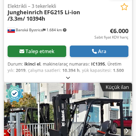
Elektrikli – 3 tekerlekli
Jungheinrich
EFG215 Li-ion
/3.3m/ 10394h
€6.000
Banská Bystrica
1.684 km
Sabit fiyat KDV hariç
Talep etmek
Ara
Durum:
ikinci el
, makine/araç numarası:
IC1395
, Üretim
yılı:
2019
, çalışma saatleri:
10.394 h
, yük kapasitesi:
1.500
kg
, kaldırma yüksekliği:
3.300 mm
, yakıt türü:
elektrikli
,
direk tipi:
simpleks
, inşaat yüksekliği:
2.210 mm
, batarya
Küçük ilan
voltajı:
48 V
, 5153731 Crodpfxoy Rwcds Abpof Seri
Numarası: FN611162 Akü Özellikleri: 48V 460Ah
Uluslararası nakliye mümkündür/Uluslararası teslimat
yapılabilir.