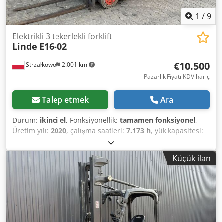
1
/
9
Elektrikli 3 tekerlekli forklift
Linde
E16-02
€10.500
Strzałkowo
2.001 km
Pazarlık Fiyatı KDV hariç
Talep etmek
Ara
Durum:
ikinci el
, Fonksiyonellik:
tamamen fonksiyonel
,
Üretim yılı:
2020
, çalışma saatleri:
7.173 h
, yük kapasitesi:
1.600 kg
, kaldırma yüksekliği:
5.475 mm
, serbest kaldırma:
1.869 mm
, yakıt türü:
elektrikli
, direk tipi:
triplex
, inşaat
Küçük ilan
yüksekliği:
2.471 mm
, çekiş tipi:
Elektro
, Elektrikli 3 tekerli
forklift ISO Sınıfı: ISO sınıf 2 = 1.000 - 2.500 kg Direk tipi:
Triplex Crsdpfx Abszri Ilspjf Durum: Kullanıma hazır ve
tam fonksiyonel Teknik durum: İyi Akü voltajı: 48V Yan
kaydırıcı, 3. valf,