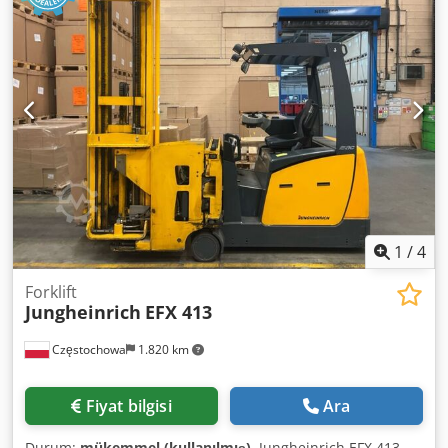
1
/
4
Forklift
Jungheinrich
EFX 413
Częstochowa
1.820 km
Fiyat bilgisi
Ara
Durum:
mükemmel (kullanılmış)
, Jungheinrich EFX 413