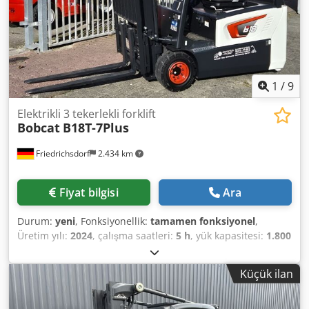
1
/
9
Elektrikli 3 tekerlekli forklift
Bobcat
B18T-7Plus
Friedrichsdorf
2.434 km
Fiyat bilgisi
Ara
Durum:
yeni
, Fonksiyonellik:
tamamen fonksiyonel
,
Üretim yılı:
2024
, çalışma saatleri:
5 h
, yük kapasitesi:
1.800
kg
, kaldırma yüksekliği:
4.750 mm
, serbest kaldırma:
1.540
mm
, yakıt türü:
elektrikli
, direk tipi:
triplex
, inşaat
Küçük ilan
yüksekliği:
2.130 mm
, güç:
6 kW (8,16 bg)
, fork taşıyıcı
genişliği:
902 mm
, çatalların uzunluğu:
1.200 mm
, boş
ağırlık:
3.250 kg
, toplam uzunluk:
1.991 mm
, çekiş tipi: