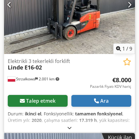
1
/
9
Elektrikli 3 tekerlekli forklift
Linde
E16-02
€8.000
Strzałkowo
2.001 km
Pazarlık Fiyatı KDV hariç
Talep etmek
Ara
Durum:
ikinci el
, Fonksiyonellik:
tamamen fonksiyonel
,
Üretim yılı:
2020
, çalışma saatleri:
17.319 h
, yük kapasitesi:
1.600 kg
, kaldırma yüksekliği:
5.475 mm
, serbest kaldırma:
1.869 mm
, yakıt türü:
elektrikli
, direk tipi:
triplex
, inşaat
Küçük ilan