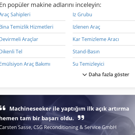
En popüler makine adlarını inceleyin:
Araç Sahipleri
Iz Grubu
Bina Temizlik Hizmetleri
Izlenen Araç
Devirmeli Araçlar
Kar Temizleme Aracı
Dikenli Tel
Stand-Basın
Emülsiyon Araç Bakımı
Su Temizleyici
Daha fazla göster
Et Işleme
Tarım Araçları
Fngj 20
Tb 53 Fr
Handling
Teklif Leasing
Machineseeker ile yaptığım ilk açık artırma
Igs Su Temizleyici
Temizleme Ve Dezenfeks
hemen tam bir başarı oldu.
Carsten Sasse, CSG Reconditioning & Service GmbH