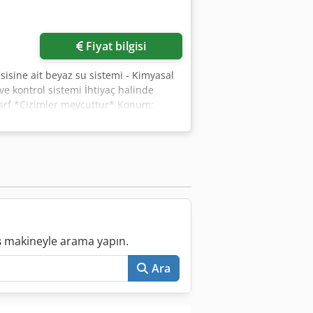
Fiyat bilgisi
sisine ait beyaz su sistemi - Kimyasal
ve kontrol sistemi İhtiyaç halinde
tsrf *Çizimler mevcuttur* Konum:
ış makineyle arama yapın.
Ara