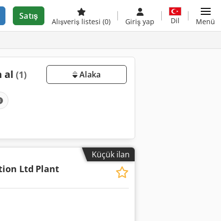
Satış
Dil
Alışveriş listesi
(0)
Giriş yap
Menü
n al
(1)
Alaka
Küçük ilan
tion Ltd
Plant