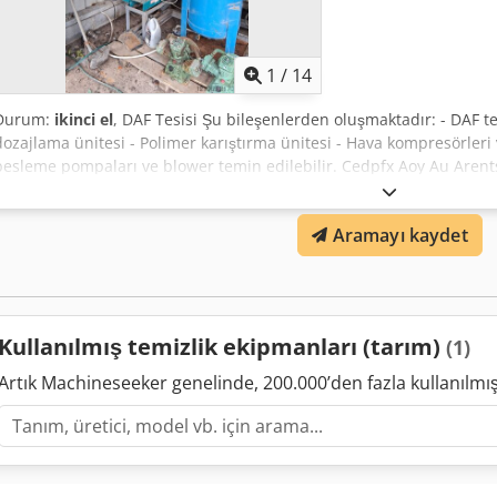
1
/
14
Durum:
ikinci el
, DAF Tesisi Şu bileşenlerden oluşmaktadır: - DAF te
dozajlama ünitesi - Polimer karıştırma ünitesi - Hava kompresörleri 
besleme pompaları ve blower temin edilebilir. Cedpfx Aoy Au Aren
ristol, Birleşik Krallık (Söküm alıcıya aittir)
Aramayı kaydet
Kullanılmış temizlik ekipmanları (tarım)
(1)
Artık Machineseeker genelinde, 200.000’den fazla kullanılm