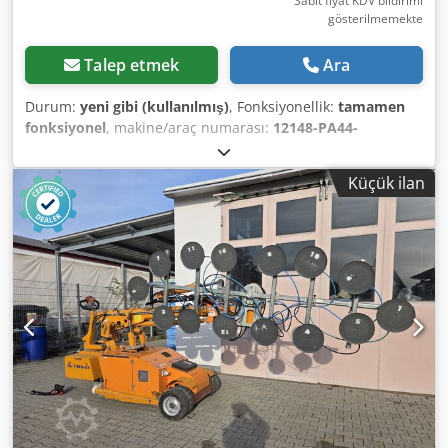
Sabit fiyat KDV bildirimi
gösterilmemekte
Talep etmek
Ara
Durum:
yeni gibi (kullanılmış)
, Fonksiyonellik:
tamamen
fonksiyonel
, makine/araç numarası:
12148-PA44-
0001/2665
, Hiç kullanılmamış, 6 ay garantili VAT sürgülü
vana. Ölçüsü DN 250'dir. Stokta 2 adet bulunmaktadır.
Küçük ilan
Kullanım kılavuzlarını ekledik, böylece tüm gerekli bilgileri
kontrol edebilirsiniz. Csdpszfiahefx An Eorf