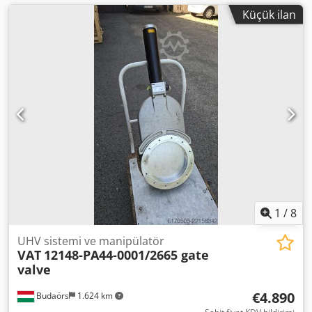
Küçük ilan
1
/
8
UHV sistemi ve manipülatör
VAT
12148-PA44-0001/2665 gate
valve
€4.890
Budaörs
1.624 km