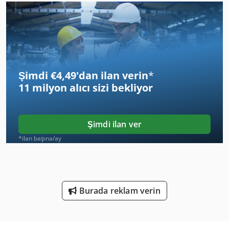
Hps
Hsc 20 Linear
Huddig 960
Şimdi €4,49'dan ilan verin
*
International 433
11 milyon alıcı
sizi bekliyor
Iz Grubu
Izlenen Araç
Şimdi ilan ver
Ka 77
*ilan başına/ay
Kgs 1670
Su Jeti Sistemi
Burada reklam verin
Susemihl Gmbh Maschinenfabrik
Ubh 2 20 Rle