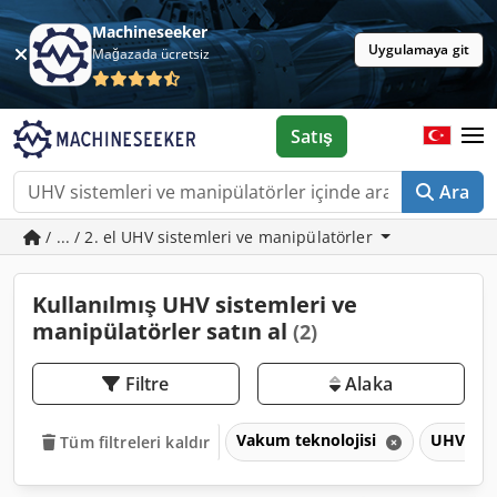
Machineseeker
Uygulamaya git
Mağazada ücretsiz
Satış
Ara
/ ... / 2. el UHV sistemleri ve manipülatörler
Kullanılmış UHV sistemleri ve
manipülatörler satın al
(2)
Filtre
Alaka
Vakum teknolojisi
UHV sist
Tüm filtreleri kaldır