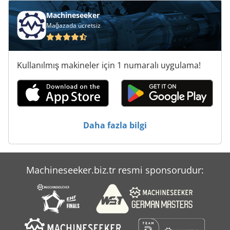
Un
Machineseeker
Mağazada ücretsiz
Un Silo Sistemi
Uv Fırın
Kullanılmış makineler için 1 numaralı uygulama!
Uw 3
V E P Makine Gmbh
Çalışma Araç
Daha fazla bilgi
Ön Yükleyici
Machineseeker.biz.tr resmi sponsorudur: