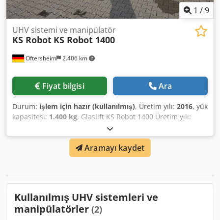
1
/
9
UHV sistemi ve manipülatör
KS Robot
KS Robot 1400
Oftersheim
2.406 km
Fiyat bilgisi
Ara
Durum:
işlem için hazır (kullanılmış)
, Üretim yılı:
2016
, yük
kapasitesi:
1.400 kg
, Glaslift KS Robot 1400 Üretim yılı:
2016 Genişlik: 1310 mm Crjdpfoyir Azex An Ejf Uzunluk:
3350 mm Yükseklik: 1700 mm Maksimum taşıma
Aramayı kaydet
kapasitesi: 1400 kg radyo uzaktan kumanda ile DGUV
muayenesi Temmuz 2025’e kadar geçerlidir Teklif, Almanya
Medeni Kanunu’nun §14 maddesi uyarınca yalnızca ticari
işletmelere yöneliktir.
Kullanılmış UHV sistemleri ve
manipülatörler
(2)