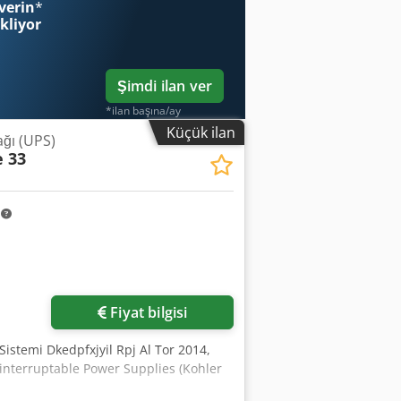
verin
*
ekliyor
Şimdi ilan ver
*ilan başına/ay
Küçük ilan
ağı (UPS)
 33
m
Fiyat bilgisi
istemi Dkedpfxjyil Rpj Al Tor 2014,
ninterruptable Power Supplies (Kohler