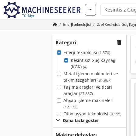
Türkiye
Enerji teknolojisi
2. el Kesintisiz Güç Ka
Kategori
Enerji teknolojisi
(1.370)
Kesintisiz Güç Kaynağı
(KGK)
(4)
Metal işleme makineleri ve
takım tezgahları
(31.967)
Taşıma araçları ve ticari
araçlar
(27.837)
Ahşap işleme makineleri
(12.172)
Otomasyon teknolojisi
(9.155)
Daha fazla göster
Makine detayları