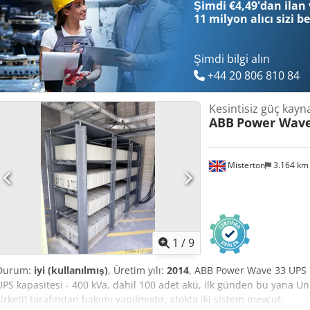
Şimdi €4,49'dan ilan 
11 milyon alıcı
sizi b
Şimdi bilgi alın
+44 20 806 810 84
Kesintisiz güç kayn
ABB
Power Wave
Misterton
3.164 k
1
/
9
Durum:
iyi (kullanılmış)
, Üretim yılı:
2014
, ABB Power Wave 33 UPS S
UPS kapasitesi - 400 kVa, dahil 100 adet akü, ilk günden bu yana U
şirketi) tarafından bakımı yapılmıştır, stokta iki sistem mevcut.