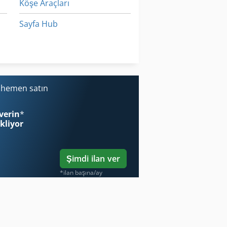
Köşe Araçları
Sayfa Hub
Yükleyici-Tekerlekli Yükleyici Iş Makinesi Ile
Çalışma Araç
i hemen satın
verin
*
ekliyor
Şimdi ilan ver
*ilan başına/ay