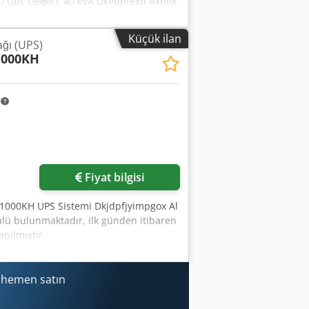
400 Güç Değeri: 40 kVA Dkedpfexd Axbox
00 V, 58 A Güç faktörü: cos φ 0.8 Kısa
Küçük ilan
ağı (UPS)
1000KH
m
Fiyat bilgisi
I1000KH UPS Sistemi Dkjdpfjyimpgox Al
ülü bulunmaktadır, ilk günden itibaren
pılmıştır.
i hemen satın