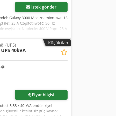
İstek gönder
 Model: Galaxy 3000 Moc znamionowa: 15
d (Ie): 23 A Częstotliwość: 50 Hz
e (wyjście): Napięcie: 400 V Prąd: 23 A
201 Dedpfxexy I Ims Al Tekr Zestawy
 min Waga netto UPS: 384 kg Numer
Küçük ilan
ağı (UPS)
esu ISO9001 Zewnętrzna szafa bateryjna
3 UPS 40kVA
orów: 27 Napięcie baterii: 364 V DC
wy: 6103060500 Kraj pochodzenia:
znaczenie urządzenia: „Bateria
m
Fiyat bilgisi
Protect 8.33 / 40 kVA endüstriyel
da güvenilir kesintisiz güç kaynağı