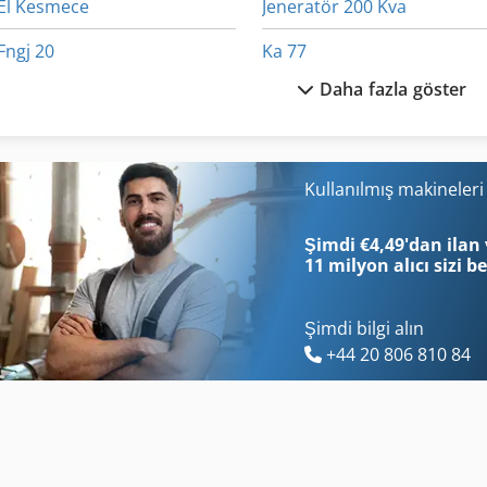
El Kesmece
Jeneratör 200 Kva
Fngj 20
Ka 77
Daha fazla göster
Gastl Rg 200
Kemer Germe Kol
Gb
Kgs 1670
Gerilimi Yük
Kgs E 1670 S Signal
Kullanılmış makineler
Gkt 60
Kgt 500
Şimdi €4,49'dan ilan 
11 milyon alıcı
sizi b
Şimdi bilgi alın
+44 20 806 810 84