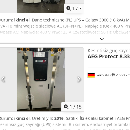
1
/
7
Durum:
ikinci el
, Dane techniczne (PL) UPS – Galaxy 3000 (16 kVA)
kVA (10 min) Wejście sieciowe AC (3F+N+PE): Napięcie (Ue): 400 V Prą
Bypass AC: Napięcie: 400 V Prąd: 23 A Częstotliwość: 50 Hz Obciążeni
Częstotliwość: 50 Hz Moc: 15 kVA / 12 kW Typ baterii: SP312/7 – SW
baterii: 3×24 Napięcie baterii: 324 V DC C10 (Ah): 5 Autonomia: 10
Kesintisiz güç kayn
katalogowy: 6103004300 Kraj pochodzenia: Francja Certyfikat proc
AEG
Protect 8.3
– Galaxy 3000 (10/15 kVA) Typ: S312/25 – NPL24-12I Liczba akumulat
Pojemność akumulatora: 22 Ah Waga netto: 449 kg Numer katalogo
Francja Projektowana i produkowana zgodnie z procesem ISO9001 O
zewnętrzna 10/15 kVA”
Gerolstein
2.568 k
1
/
15
Durum:
ikinci el
, Üretim yılı:
2016
, Satılık: İki ek akü kabinetli AEG 
kesintisiz güç kaynağı (UPS) sistemi. Bu sistem, endüstriyel ortamlar