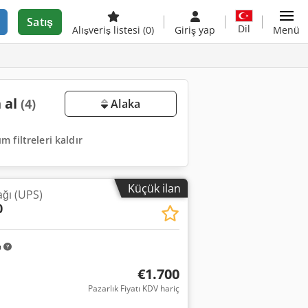
Satış
Dil
Alışveriş listesi
(0)
Giriş yap
Menü
n al
(4)
Alaka
m filtreleri kaldır
Küçük ilan
ağı (UPS)
0
m
€1.700
Pazarlık Fiyatı KDV hariç