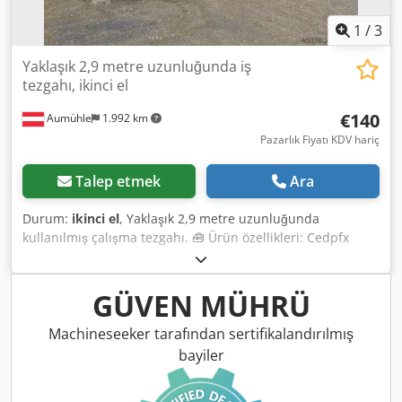
1
/
3
Yaklaşık 2,9 metre uzunluğunda iş
tezgahı, ikinci el
€140
Aumühle
1.992 km
Pazarlık Fiyatı KDV hariç
Talep etmek
Ara
Durum:
ikinci el
, Yaklaşık 2,9 metre uzunluğunda
kullanılmış çalışma tezgahı. 🧰 Ürün özellikleri: Cedpfx
Aszath Hskverf • Üretici: Stok durumuna göre değişir. •
Renk: Stok durumuna göre değişir. • Durum: Kullanılmış •
Çerçeve: 2 adet, önceden monte edilmiş, 90 cm
GÜVEN MÜHRÜ
yüksekliğinde / 80 cm derinliğinde • Çerçeve genişliği: Stok
durumuna göre değişir. • Destek kirişleri: 2,1 - 3,0 metre
Machineseeker tarafından sertifikalandırılmış
açıklıklı 4 adet • Derin destekler: Fiyata dahil değildir (€6,00
bayiler
net / adet) • Özel özellikler: Tüm çalışma tezgahları sonsuz
uzunluğa kadar uzatılabilir, çok sağlam ve dayanıklıdır.