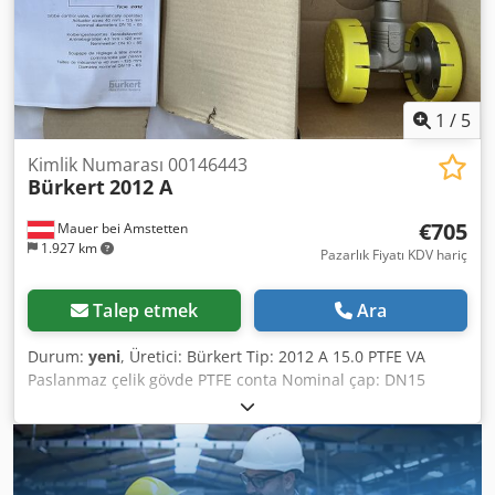
1
/
5
Kimlik Numarası 00146443
Bürkert
2012 A
€705
Mauer bei Amstetten
1.927 km
Pazarlık Fiyatı KDV hariç
Talep etmek
Ara
Durum:
yeni
, Üretici: Bürkert Tip: 2012 A 15.0 PTFE VA
Paslanmaz çelik gövde PTFE conta Nominal çap: DN15
Çalışma basıncı: 16 bar Pilot basıncı: 2,8–10 bar Durum:
Yeni / orijinal ambalajında Crodpezrv E Dsfx Akvjf