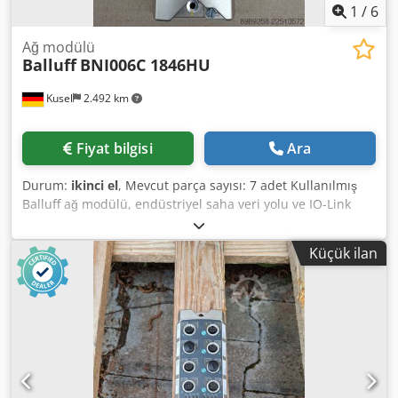
1
/
6
Ağ modülü
Balluff
BNI006C 1846HU
Kusel
2.492 km
Fiyat bilgisi
Ara
Durum:
ikinci el
, Mevcut parça sayısı: 7 adet Kullanılmış
Balluff ağ modülü, endüstriyel saha veri yolu ve IO-Link
sistemleri için. Üretici: Balluff Ürün tipi: Ağ modülü Model:
BNI006C 1846HU Kullanım alanı: Endüstriyel otomasyon
Küçük ilan
İletişim: Endüstriyel Ethernet / Saha veri yolu Bağlantı türü:
M12 Montaj türü: Saha montajı Koruma sınıfı: IP67 Uygun
olduğu alanlar: Sensör ve aktüatör bağlantısı Csdpfx Akozr
T Upsverf Durum: Kullanılmış