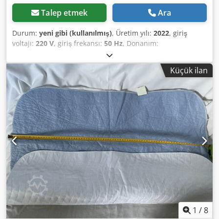
Talep etmek
Ara
Durum:
yeni gibi (kullanılmış)
, Üretim yılı:
2022
, giriş
voltajı:
220 V
, giriş frekansı:
50 Hz
, Donanım:
dokümantasyon / kılavuz
, Tabancayla çok az çalışıldı.
Cedpfxozr I Scs Akvsrf
Küçük ilan
1
/
8