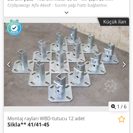
Crjdpowzgr Ajfx Akvof - Sızıntı yağı hattı bağlantısı
Küçük ilan
1
/
6
Montaj rayları WBD-tutucu 12 adet
Sikla**
41/41-45