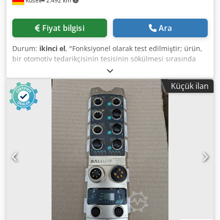
Kusel
2.492 km
Fiyat bilgisi
Ara
Durum:
ikinci el
, "Fonksiyonel olarak test edilmiştir; ürün,
bir otomotiv tedarikçisinin tesisinin sökülmesi sırasında
elde edilmiştir." Adet: 11 adet mevcuttur. Crsdpfozr Ub Rox
Akvsf Üretici: Cleco Tip: 961260-060 Uzunluk: 6 m Kullanım
Küçük ilan
Alanı: Kontrol ve alet bağlantısı için standart uzatma
kablosu.