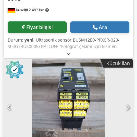
Kusel
2.492 km
Fiyat bilgisi
Ara
Durum:
yeni
, Ultrasonik sensör BUSM12E0-PPXCR-020-
S04G (BUS0005) BALLUFF "Fotoğraf çekimi için kısmen
ambalajından çıkarılmış – kullanılmamış, depodaki fazla
stoktan arta kalan ürün" Cedpfx Akszr T Icsvorf
Küçük ilan