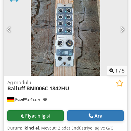
1
/
5
Ağ modülü
Balluff
BNI006C 1842HU
Kusel
2.492 km
Fiyat bilgisi
Ara
Durum:
ikinci el
, Mevcut: 2 adet Endüstriyel ağ ve G/Ç