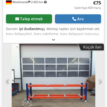
€75
Wiefelstede
2.603 km
Sabit fiyat KDV hariç
Talep etmek
Ara
Durum:
iyi (kullanılmış)
, Montaj rayları için kaydırmalı set,
boru kelepçeleri, boru sabitleme, boru kelepçesi tutucusu,
WBD tutucu Cjdpjq Syufjfx Akvorf - Üretici: Sikla, montaj
rayları için WBD tutucu - Tip: HE Adet: 12 adet tutucu, 4x
Küçük ilan
kelepçeli - Fiyat/satış: komple - Toplam boyutlar:
380/250/H105 mm - Toplam ağırlık: 8,8 kg