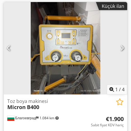
Küçük ilan
1
/
4
Toz boya makinesi
Micron
B400
€1.900
Благоевград
1.084 km
Sabit fiyat KDV hariç