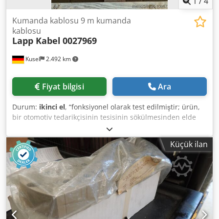
1
/
4
Kumanda kablosu 9 m kumanda
kablosu
Lapp Kabel
0027969
Kusel
2.492 km
Fiyat bilgisi
Ara
Durum:
ikinci el
, “fonksiyonel olarak test edilmiştir; ürün,
bir otomotiv tedarikçisinin tesisinin sökülmesinden elde
edilmiştir” Adet: 2 adet mevcuttur Üretici: Lapp Kabel
Stuttgart Tip: 0027969 Crodpfx Aszr Ucnskvsf Uzunluk: 9 m
Küçük ilan
Açıklama: Endüstriyel uygulamalar için yüksek kaliteli Lapp
kontrol kablosu. Makine, tesis ve kontrol sistemleri için
uygundur. Kalıcı kurulumlar için sağlam ve esnek kablo.