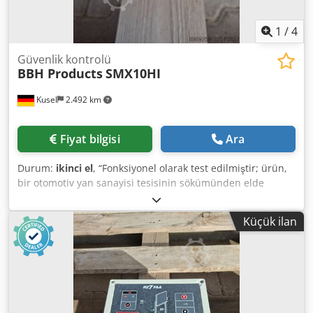
1
/
4
Güvenlik kontrolü
BBH Products
SMX10HI
Kusel
2.492 km
Fiyat bilgisi
Ara
Durum:
ikinci el
, “Fonksiyonel olarak test edilmiştir; ürün,
bir otomotiv yan sanayisi tesisinin sökümünden elde
edilmiştir.” Miktar: 12 adet mevcuttur Üretici: BBH Products
GmbH Model: SMX10HI Tip: Güvenlik kontrol ünitesi
Küçük ilan
(kompakt tasarım) Codpfx Aszr T Ezekvjrf Besleme gerilimi:
24 V DC Fonksiyon: Eksenlerin, güvenlik kapılarının ve acil
durdurma sistemlerinin güvenli bir şekilde izlenmesi
Arayüzler: Güvenli girişler, röle çıkışları Onay: EN ISO
13849-1, SIL 3, PL e