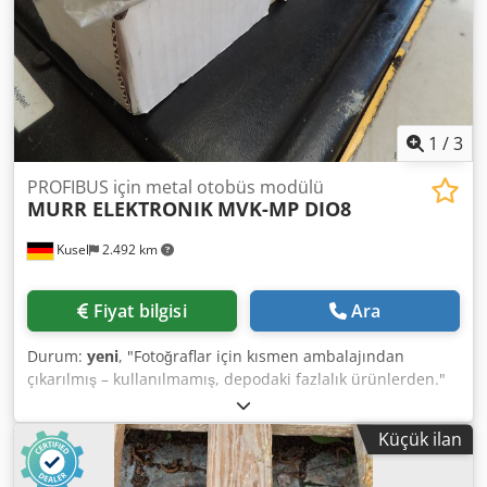
1
/
3
PROFIBUS için metal otobüs modülü
MURR ELEKTRONIK
MVK-MP DIO8
Kusel
2.492 km
Fiyat bilgisi
Ara
Durum:
yeni
, "Fotoğraflar için kısmen ambalajından
çıkarılmış – kullanılmamış, depodaki fazlalık ürünlerden."
Adet: 2 adet mevcut Bus modülü MVK-MP DIO8 PROFIBUS
için metal 55274 MURR ELEKTRONIK Cjdpfx Akozr Uchsvjrf
Küçük ilan