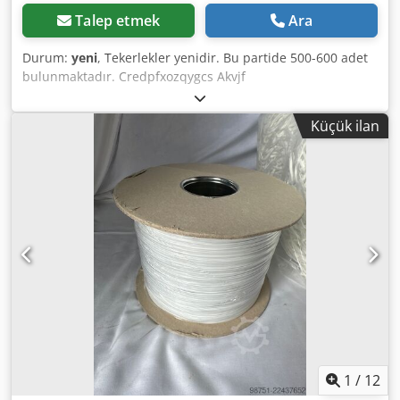
Talep etmek
Ara
Durum:
yeni
, Tekerlekler yenidir. Bu partide 500-600 adet
bulunmaktadır. Credpfxozqygcs Akvjf
Küçük ilan
1
/
12