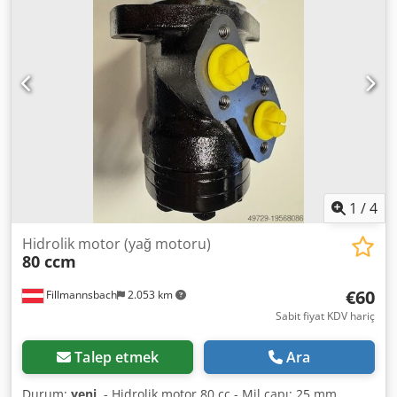
1
/
4
Hidrolik motor (yağ motoru)
80 ccm
€60
Fillmannsbach
2.053 km
Sabit fiyat KDV hariç
Talep etmek
Ara
Durum:
yeni
, - Hidrolik motor 80 cc - Mil çapı: 25 mm