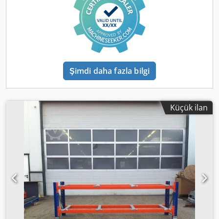
İsteğiniz üzerine çalışma tezgahınızı 2,3 ila 3,2 metre
arasında ayarlayabiliriz! 💰 Fiyat: 140,00 € net, KDV hariç •
Farklı yükseklikler ve derinlikler: Talep üzerine • Miktar
indirimi: Talep üzerine • Nakliye maliyeti: Avrupa
genelinde talep üzerine • Teslimat süresi: Hemen teslim •
İnceleme ve teslim alma: Her zaman randevu ile
mümkündür. Çeşitli üreticilerden 5.000 metreden fazla
Şimdi daha fazla bilgi
palet rafı sürekli olarak stokta bulunmaktadır. (Teknik
verilerde, bilgide ve fiyatlarda değişiklikler ve hatalar
saklıdır. Ayrıca ön satış da saklıdır! Lütfen genel
şartlarımızı inceleyin, tüm fiyatlar KDV hariç, depodan
Küçük ilan
teslimdir.) Lenox Trading – En iyi depo teknolojisi ve ağır
yük rafları, kullanılmış ve yeni. Açıklama metni: Yüksek
kaliteli depo rafları satın almak mı istiyorsunuz? Lenox
Trading, yaklaşık 100 çalışanıyla, DACH bölgesindeki
(Avusturya, Almanya, İsviçre) yeni ve kullanılmış depo
teknolojileri için en büyük satıcılardan biridir. ⚡ HEMEN
TESLİM: • 10.000 metreden fazla raf, hemen teslim • 20.000
m² depo platformları ve çelik yapı platformları, hemen
mevcut • Haftalık 30-50 adet ağır yük kamyonu ile ürün
teslimatı, maksimum seçenek imkanı 📦 ÜRÜN
ÇEŞİTLİLİĞİMİZ (UYGUN FİYATA ONLİNE SATIN ALIN): Palet