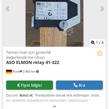
1
/
4
Temas matı için güvenlik
değerlendirme cihazı
ASO ELMON
relay 41-322
Kusel
2.492 km
Fiyat bilgisi
Ara
Durum:
ikinci el
, “Fonksiyonel olarak test edilmiştir; ürün,
bir otomotiv tedarikçisinin tesisinden sökülmüştür.”
Üretici: ASO Safety Solutions Tip: 41-322 (ELMON rölesi)