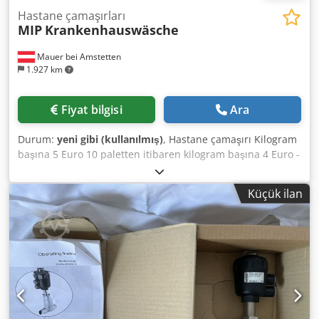
Hastane çamaşırları
MIP
Krankenhauswäsche
Mauer bei Amstetten
1.927 km
Fiyat bilgisi
Ara
Durum:
yeni gibi (kullanılmış)
, Hastane çamaşırı Kilogram
başına 5 Euro 10 paletten itibaren kilogram başına 4 Euro -
İnkontinans örtüleri, mavi ve yeşil renklerde - Doktor
önlükleri, beyaz/mavi - Hemşire önlükleri, beyaz/mavi
Küçük ilan
Cjdpfx Akozr Uczjverf - Yüz havluları - Havlular,
beyaz/sarı/turuncu renklerde - Hastane önlükleri, çeşitli
desenlerde Hemen 45 palet mevcuttur.