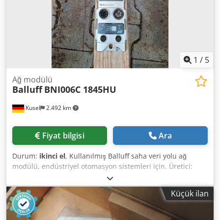
1
/
5
Ağ modülü
Balluff
BNI006C 1845HU
Kusel
2.492 km
Fiyat bilgisi
Ara
Durum:
ikinci el
, Kullanılmış Balluff saha veri yolu ağ
modülü, endüstriyel otomasyon sistemleri için. Üretici:
Balluff Cedpfx Akjzr T Ucjvjrf Ürün tipi: Ağ modülü Model:
BNI006C 1845HU Kullanım alanı: Endüstriyel otomasyon
Küçük ilan
İletişim: Endüstriyel Ethernet / Saha veri yolu Bağlantı türü:
M12 Montaj türü: Saha montajı Koruma sınıfı: IP67
Uygunluk: Sensör ve aktüatör bağlantısı için Durum: