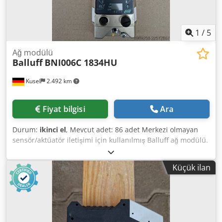
1
/
5
Ağ modülü
Balluff
BNI006C 1834HU
Kusel
2.492 km
Fiyat bilgisi
Ara
Durum:
ikinci el
, Mevcut adet: 86 adet Merkezi olmayan
sensör/aktüatör iletişimi için kullanılmış Balluff ağ modülü.
Üretici: Balluff Ürün tipi: Ağ modülü Model: BNI006C
1834HU Kullanım alanı: Endüstriyel otomasyon
Küçük ilan
Credeztbidjpfx Akvjf İletişim: Endüstriyel Ethernet / Saha
veri yolu Bağlantı türü: M12 Montaj türü: Saha montajı
Koruma sınıfı: IP67 Uygunluk: Sensör ve aktüatör bağlantısı
için