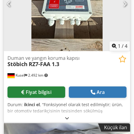
1
/
4
Duman ve yangın koruma kapısı
Stöbich
RZ7-FAA 1.3
Kusel
2.492 km
Fiyat bilgisi
Ara
Durum:
ikinci el
, “Fonksiyonel olarak test edilmiştir; ürün,
bir otomotiv tedarikçisinin tesisinden sökülmüş
parçalardan elde edilmiştir.” Mevcut adet: 6 Üretici:
Stöbich Brandschutz GmbH Model: RZ7-FAA 1.3 Tip:
Küçük ilan
Otomatik yangın güvenlik perdesi Çalışma gerilimi: 230 V