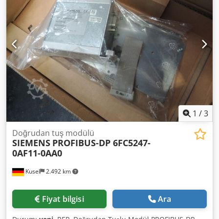
Kullanılmış
1
/
3
Doğrudan tuş modülü
SIEMENS
PROFIBUS-DP 6FC5247-
0AF11-0AA0
Kusel
2.492 km
Fiyat bilgisi
Ara