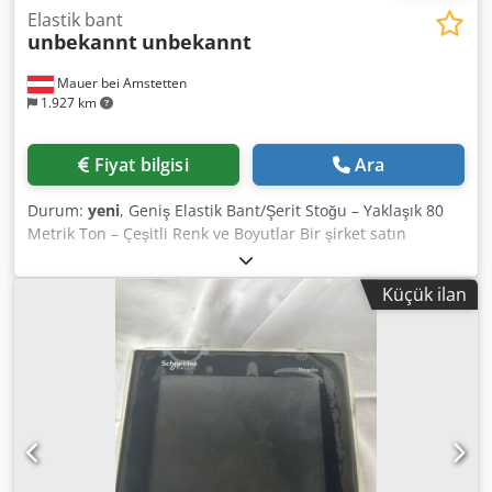
Elastik bant
unbekannt
unbekannt
Mauer bei Amstetten
1.927 km
Fiyat bilgisi
Ara
Durum:
yeni
, Geniş Elastik Bant/Şerit Stoğu – Yaklaşık 80
Metrik Ton – Çeşitli Renk ve Boyutlar Bir şirket satın
alımından elde edilen yüksek kaliteli elastik bantlardan
oluşan geniş bir stoğu derhal sunuyoruz. Ürün Detayları *
Küçük ilan
Toplam miktar: yaklaşık 80 metrik ton * Çeşitli renklerde
mevcuttur: * Beyaz * Siyah * Sarı * Mavi * Pembe * Ek
renkler mevcuttur * Çeşitli genişlikler ve yapılar *
Makaralarda/bobinlerde ve kesilmiş elastik halkalar
halinde sağlanır * Yeni, kullanılmamış ve orijinal
ambalajında saklanmıştır * Büyük miktarda paletlenmiş
stok * Derhal teslimata hazırdır Uygulamalar Geniş bir
yelpazede endüstri için uygundur, örneğin: * Giyim ve
Tekstil Üretimi * İç Giyim ve Çamaşır * Spor Giyim * Tıbbi