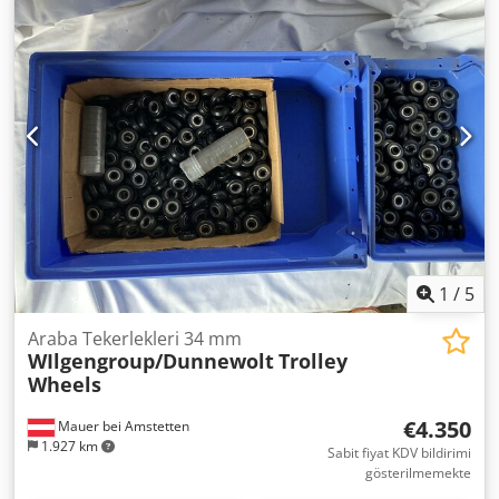
AC Cjdpfx Akszr T Dwsvsrf Kontrol sistemi: FAA-System 1.3
Malzeme: Çok katmanlı cam elyaf kumaş
1
/
5
Araba Tekerlekleri 34 mm
WIlgengroup/Dunnewolt
Trolley
Wheels
€4.350
Mauer bei Amstetten
1.927 km
Sabit fiyat KDV bildirimi
gösterilmemekte