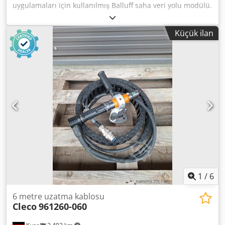
uygulamaları için kullanılmış Balluff saha veri yolu modülü.
Üretici: Balluff Ürün tipi: Ağ modülü Model: BNI006C
1842HU Kullanım alanı: Endüstriyel otomasyon İletişim:
Küçük ilan
Endüstriyel Ethernet / Saha veri yolu Bağlantı tipi: M12
Crsdpezr Ucbjfx Akvef Montaj tipi: Saha montajı Koruma
sınıfı: IP67 Uygun olduğu alanlar: Sensör ve aktüatör
bağlantısı Durum: Kullanılmış
1
/
6
6 metre uzatma kablosu
Cleco
961260-060