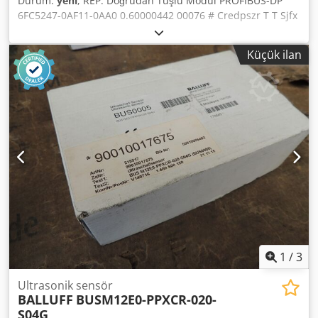
Durum:
yeni
, REP. Doğrudan Tuşlu Modül PROFIBUS-DP
6FC5247-0AF11-0AA0 0.60000442 00076 # Credpszr T T Sjfx
Akvof SIEMENS
Küçük ilan
1
/
3
Ultrasonik sensör
BALLUFF
BUSM12E0-PPXCR-020-
S04G