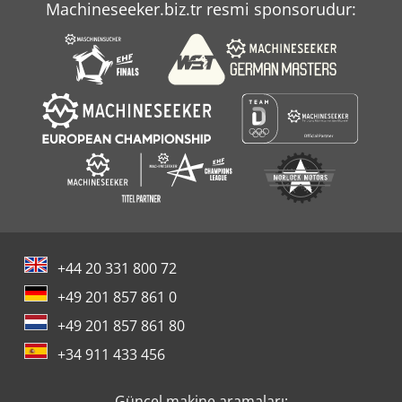
Machineseeker.biz.tr resmi sponsorudur:
+44 20 331 800 72
+49 201 857 861 0
+49 201 857 861 80
+34 911 433 456
Güncel makine aramaları: