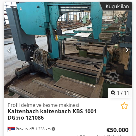
Küçük ilan
1
/
11
Profil delme ve kesme makinesi
Kaltenbach
kaltenbach KBS 1001
DG;no 121086
€50.000
Prokuplje
1.238 km