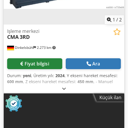
1
/
2
Işleme merkezi
CMA
3RD
Dinkelsbühl
2.273 km
Fiyat bilgisi
Ara
Durum:
yeni
, Üretim yılı:
2024
, Y ekseni hareket mesafesi:
600 mm
, Z ekseni hareket mesafesi:
450 mm
, - Manuel
modda GoTo işlevi de dahil olmak üzere basit grafik
programlama - Versiyona bağlı olarak 3000 - 16500 mm
Küçük ilan
arası işleme uzunlukları - DIN/ISO'da serbest programlama
(G komutları) - X/Y ekseni için yaylar dahil 2 eksenli
enterpolasyon - 3 eksenli doğrusal enterpolasyon (X/Y/Z) -
Helisel frezeleme ve diş frezeleme için 3 eksenli
interpolasyon (X/Y/Z) - Hızlı travers X ekseni = 30 m/dak., Y