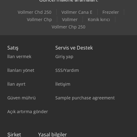
Vollmer Chd 250
Vollmer Cana E
Frezeler
Vollmer Chp
Vollmer
Konik kırıcı
Vollmer Chp 250
Satış
Servis ve Destek
İlan vermek
Giriş yap
İlanları yönet
SSS/Yardım
İlan ayırt
İletişim
Güven mührü
Sample purchase agreement
Açık artırma gönder
Şirket
Yasal bilgiler