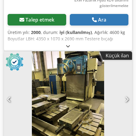
EXW Pazarlık Fiyatı KDV bildirimi
gösterilmemekte
Talep etmek
Ara
Üretim yılı:
2000
, durum:
iyi (kullanılmış)
, Ağırlık: 4600 kg
Boyutlar LBH: 4350 x 1070 x 2690 mm Testere bıçağı
boyutları: 8250 x 54 x 1,6 mm Korku temeli: Sökme ile EXW
Fiyat: talep üzerine Dsdpjhkhumefx Aqwokr 2000
Küçük ilan
Kaltenbach KBS 1001 DG şerit testere, profilleri kesmek ve
delmek için yarı otomatik, yüksek performanslı bir şerit
testeredir. Kaltenbach şerit testere, 8250 mm x 54 mm x
1,6 mm ölçülerinde iki metal testere bıçağı M42'ye sahiptir.
Testerenin motoru frekans kontrollüdür ve 7,5 kW tahrik
gücüne sahiptir. Kesme hızı 16 - 100 m / dak arasında
sürekli olarak ayarlanabilir. -Çalışma yüksekliği 450 mm,
çalışma genişliği 1000 mm'dir. -matkap çapı: 10- 40 mm -
Malzeme boyutu maks: 1000mmx450mm -Malzeme boyutu
min:65mmx65mm -3 delme ekseni, bir dikey ve bir yatay
-20-200 mm/dak matkap ilerleme hızı iso 40 takım tutucu
ile eksen başına -5 takım değiştirici konumu Makine
verileri farklı şekillerde iletebilir: 1. Operatör doğrudan