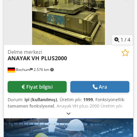
1
/
4
Delme merkezi
ANAYAK
VH PLUS2000
Bochum
2.576 km
Fiyat bilgisi
Ara
Durum:
iyi (kullanılmış)
, Üretim yılı:
1999
, Fonksiyonellik:
tamamen fonksiyonel
, Anayak VH plus-2000 Üretim yılı:
1999 Dsdpfx Ajy Tqbxsqwskr Makine No: M-991103 Kontrol
ünitesi: Heidenhain TNC426CB Net ağırlık: 24 t X/Y/Z
hareketi: 2000/1300/1460