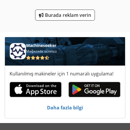
Yükleyici Bar
Burada reklam verin
Yükleyici-Tekerlekli Yükleyici Iş Makinesi Ile
Çalışma Araç
Machineseeker
Mağazada ücretsiz
Kullanılmış makineler için 1 numaralı uygulama!
Daha fazla bilgi