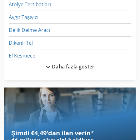
Atölye Tertibatları
Aygıt Taşıyıcı
Delik Delme Aracı
Dikenli Tel
El Kesmece
Daha fazla göster
Et Işleme
Izlenen Araç
Ka 77
Kaynar Tava Devirme
Köşe Araçları
Şimdi €4,49'dan ilan verin
*
Onay Kantar