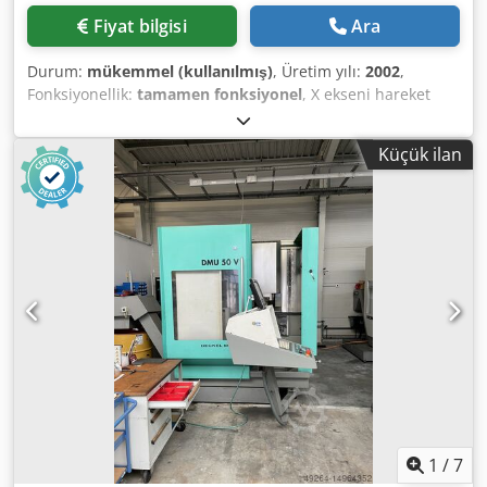
Fiyat bilgisi
Ara
Durum:
mükemmel (kullanılmış)
, Üretim yılı:
2002
,
Fonksiyonellik:
tamamen fonksiyonel
, X ekseni hareket
mesafesi:
500 mm
, Y ekseni hareket mesafesi:
400 mm
, Z
ekseni hareket mesafesi:
400 mm
, maksimum mil hızı:
Küçük ilan
4.500 dev/dak
, mil hızı (dk.):
50 dev/dak
, Konturlama
kontrolü ve manuel döndürme eksenlerine sahip DMU 50
M tipi Deckel Maho işleme merkezi satılıktır Makine çok iyi
durumda, tamamen işlevsel ve hemen kullanıma hazır.
Özellikle açık bir kabinde çalışma imkanı dikkat çekicidir
Teknik veriler: İnşaat yılı: 2002 Kontrol: Heidenhain TNC
124 X ekseni: 500 mm Y ekseni: 400 mm Z ekseni: 400 mm
İlerleme hızı: 5.000 mm/dak Hızlı travers: 5 m/dak Takım
tutucu: SK 40 Sıkıştırma yüzeyi: Ø 700 x 500 mm Dönme
aralığı: 360 ° (mekanik) Dönme aralığı: +90/ - 15 ° (mekanik)
Maks. yük: 200 kg Alan gereksinimi: 4.000 x 3.500 x 2.518
mm Taşıma boyutları: yaklaşık 2.500 x 1520 x 2.200 mm
Ağırlık: 2,600 kg Talep üzerine ilave takım tutucular temin
edilebilir Nakliye ve yükleme talep üzerine ve ek ücret
1
/
7
karşılığında organize edilebilir. Avrupa çapında organize