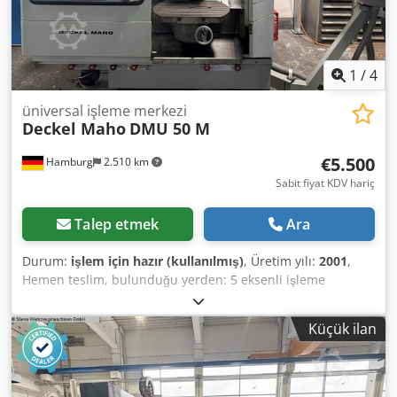
parçaları
1
/
4
üniversal işleme merkezi
Deckel Maho
DMU 50 M
€5.500
Hamburg
2.510 km
Sabit fiyat KDV hariç
Talep etmek
Ara
Durum:
işlem için hazır (kullanılmış)
, Üretim yılı:
2001
,
Hemen teslim, bulunduğu yerden: 5 eksenli işleme
merkezi Deckel Maho Model: DMU 50 M İmalat yılı: 2001
Kontrol sistemi: Heidenhain TNC 124 5 eksen (3 + 2)
Küçük ilan
Manuel dairesel eksenler, B ve C eksenli döner tabla ile B
ve C eksenleri kontrol sisteminde görüntülenir Tabla: 700 x
500 mm Hareket mesafesi X/Y/Z: 500 / 400 / 400 mm Djdpfx
Alezrb Abo Rskr Tabla yük kapasitesi: 200 kg Mil: SK 40 Mil