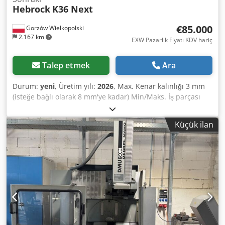
Hebrock
K36 Next
€85.000
Gorzów Wielkopolski
2.167 km
EXW Pazarlık Fiyatı KDV hariç
Talep etmek
Ara
Durum:
yeni
, Üretim yılı:
2026
, Max. Kenar kalınlığı 3 mm
(isteğe bağlı olarak 8 mm'ye kadar) Min/Maks. İş parçası
kalınlığı 8 - 60 mm Min. iş parçası uzunluğu yakl. 200 mm
Min. iş parçası genişliği yakl. 80 mm Besleme hızı yaklaşık
Küçük ilan
10 m/dak. Çalışmaya hazır yakl. 6 dak. Güç tüketimi maks.
yakl. 14 kW Elektrik bağlantısı 400 V - 3 Ph - 50 Hz Makine
boyutları 5250 x 1230 x 1430 mm (UxGxY) Ağırlık yaklaşık
1700 kg Birleştirme kafası Whispercut Yarıçaplı köşe kesici
R = 2mm Hızlı değiştirme cihazı f. köşe frezeleme makinesi
Yarıçap değişimi motor EF R = 1mm Çok yarıçaplı sıyırıcı
(R1/R2) Şasi Salım maddesi püskürtme cihazı Temizlik
maddesi püskürtme cihazı Koruyucu püskürtme Kenar
Yuvalama pnömatik 3 nokta ayarı Dkjdpfxeg Tu Rke Al Rer
Çok fonksiyonlu kesici (R2/R1/bevel) Ekipman kısa iş