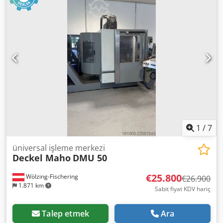
1
/
7
üniversal işleme merkezi
Deckel Maho
DMU 50
€25.800
Wölzing-Fischering
€26.900
1.871 km
Sabit fiyat KDV hariç
Talep etmek
Ara