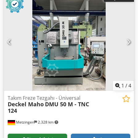
1
/
4
Takım Freze Tezgahı - Üniversal
Deckel Maho
DMU 50 M - TNC
124
Metzingen
2.328 km