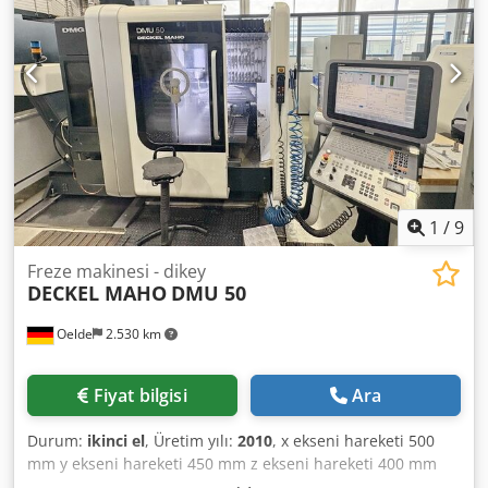
devri: 20 – 4500 devir/dakika Tahrik gücü: 9 / 13 kW Dönme
aralığı C: 360 derece Eğim aralığı: +95 / -10 derece İlerleme
hızı: 5000 mm/dakikaya kadar Mil devri: 20 – 4500
devir/dakika Ağırlık: 3 ton Soğutma sıvısı sistemi Fiyatı:
5.500 Euro + KDV, bulunduğu yerden teslim
1
/
9
Freze makinesi - dikey
DECKEL MAHO
DMU 50
Oelde
2.530 km
Fiyat bilgisi
Ara
Durum:
ikinci el
, Üretim yılı:
2010
, x ekseni hareketi 500
mm y ekseni hareketi 450 mm z ekseni hareketi 400 mm
Kontrol sistemi iTNC 530 Heidenhain Devir aralığı - Ana mil