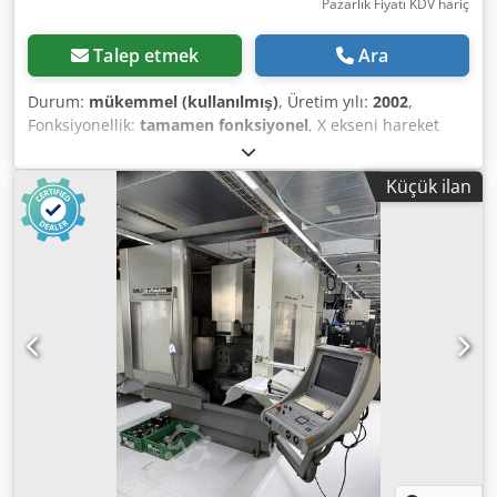
Pazarlık Fiyatı KDV hariç
Talep etmek
Ara
Durum:
mükemmel (kullanılmış)
, Üretim yılı:
2002
,
Fonksiyonellik:
tamamen fonksiyonel
, X ekseni hareket
mesafesi:
500 mm
, Y ekseni hareket mesafesi:
400 mm
, Z
ekseni hareket mesafesi:
400 mm
, X ekseni ilerleme hızı:
5
Küçük ilan
m/dak
, Y ekseni ilerleme hızı:
5 m/dak
, Z ekseni ilerleme
hızı:
5 m/dak
, maksimum mil hızı:
4.500 dev/dak
,
Donanım:
devir hızı sonsuz değişken
, Bayanlar ve Baylar
Satılık Deckel Maho DMU50M tipi 3+2 eksenli CNC işleme
merkezi. Heidenhain TNC310 kontur kontrolü (Siemens
810D ile de mevcuttur!) DMU'yu üretim ve eğitim
alanlarında tam teşekküllü bir CNC makinesine
dönüştürüyor. Takım değiştiricinin bulunmaması ve bakım
kapaklarının avantajlı bir şekilde düzenlenmesi nedeniyle
DMU50M çok az yer kaplar ve sırtı neredeyse doğrudan
duvara yaslanacak şekilde konumlandırılabilir. Makine
atölyemizde detaylı bir şekilde kontrol edilmiş olup,
mükemmel durumdadır ve hemen kullanıma hazırdır.