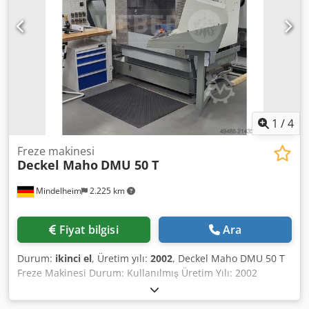
Tabla Tabla Boyutu: 500 x 380 mm Bağlı Güç: 52 kVA kW
Makine Ağırlığı: 6,5 kg Gerekli Alan (U x G x Y): 5,4 x 6,5 m
Donanım Özellikleri İç Soğutma Sistemi Yok (IKZ) Talaş
Taşıma Sistemi Yok: Talaş Haznesi Ölçüm Prob Çalışma
Modu: 4
1
/
4
Freze makinesi
Deckel Maho
DMU 50 T
Mindelheim
2.225 km
Fiyat bilgisi
Ara
Durum:
ikinci el
, Üretim yılı:
2002
, Deckel Maho DMU 50 T
Freze Makinesi Durum: Kullanılmış Üretim Yılı: 2002
Dodpfx Aloyrgk Es Rskr Teknik Veriler Takım Tutucu: SK 40
Takım İstasyonu: 16 adet X/Y/Z Hareket Mesafeleri: 500 mm