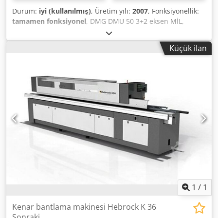
Durum:
iyi (kullanılmış)
, Üretim yılı:
2007
, Fonksiyonellik:
tamamen fonksiyonel
, DMG DMU 50 3+2 eksen MİL,
01/2026'da revize edildi Kontrol ünitesi: Heidenhain iTNC
530 Çalışma saati: 11275 saat x ekseni hareketi: 500 mm y
Küçük ilan
ekseni hareketi: 450 mm z ekseni hareketi: 400 mm
Dkjdpfxsza T A Dj Al Rjr Kontrol ünitesi: iTNC 530
Heidenhain Ana mil devir aralığı: 20 - 10.000 dev/dak
Takım tutucu: SK 40 DIN 69871 Tabla yüzey alanı: 700 x 500
mm Maksimum tabla yükü: 500 kg T yuvaları: 7x14 x 63 mm
Takım yuvalarının sayısı: 30 adet Maksimum takım ağırlığı:
6 kg Hızlı hareket: 24 m/dak İtme kuvveti: 4,5 kN İlerleme
hızı: 1 - 24.000 mm/dak Toplam güç ihtiyacı: 26 kVA Makine
ağırlığı: Yaklaşık 4,5 ton Alan ihtiyacı: Yaklaşık 4,5 x 3,5 x 2,3
m Talaş taşıma sistemi El çarkı Ölçüm probu Soğutma sıvısı
tabancası Hemen teslim
1
/
1
Kenar bantlama makinesi Hebrock K 36
Sonraki