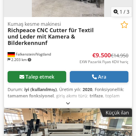
1
/
3
Kumaş kesme makinesi
Richpeace
CNC Cutter für Textil
und Leder mit Kamera &
Bilderkennunf
€9.500
Falkenstein/Vogtland
€14.950
2.203 km
EXW Pazarlık Fiyatı KDV hariç
Talep etmek
Ara
Durum:
iyi (kullanılmış)
, Üretim yılı:
2020
, Fonksiyonellik:
tamamen fonksiyonel
, giriş akımı türü:
trifaze
, toplam
genişlik:
4.500 mm
, toplam uzunluk:
4.500 mm
, giriş
voltajı:
400 V
, çalışma genişliği:
2.000 mm
, kesme genişliği
Küçük ilan
(maks.):
2.000 mm
, Kameralı destekli bir CNC kesici
sunuyoruz; bu makine, tekstil ve deri materyallerinde tek
katmanlı kesim için uygundur. Entegre görüntü işleme
sistemi sayesinde, opsiyonel olarak şekiller ve tasarımlar