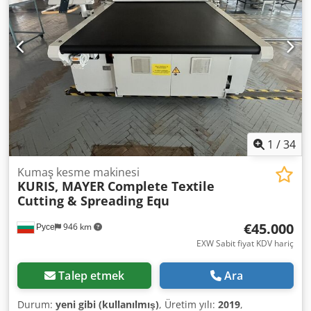
algılanabilir ve kesin olarak kesilebilir. Makine çok az
kullanılmıştır ve tamamen sorunsuz çalışmaktadır! Djdpjyx
I Duofx Ahcjck
1
/
34
Kumaş kesme makinesi
KURIS, MAYER
Complete Textile
Cutting & Spreading Equ
€45.000
Русе
946 km
EXW Sabit fiyat KDV hariç
Talep etmek
Ara
Durum:
yeni gibi (kullanılmış)
, Üretim yılı:
2019
,