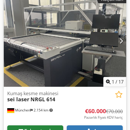
cm CNC kontrol
1
/
17
Kumaş kesme makinesi
sei laser
NRGL 614
€60.000
München
2.154 km
€70.000
Pazarlık Fiyatı KDV hariç