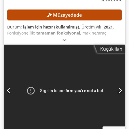
Müzayedede
Durum:
işlem için hazır (kullanılmış)
, Üretim yılı:
2021
,
Fonksiyonellik:
tamamen fonksiyonel
, makine/araç
numarası:
TK4S35322107121
, çalışma genişliği:
3.200 mm
,
kesme hızı:
90.000 mm/dak
, sac kalınlığı (maks.):
50 mm
,
Küçük ilan
çalışma uzunluğu:
3.500 mm
, Asgari fiyat yok – en yüksek
teklife garantili satış! TEKNİK ÖZELLİKLER Uygun
malzemeler: Oluklu mukavva, karton, köpük levhalar,
folyolar, etiket malzemesi, tekstil, petek levhalar ve diğer
metal olmayan malzemeler Mevcut kullanım alanı: Tekstil
kesimi Çalışma alanı: 3.500 x 3.200 mm Maksimum
malzeme kalınlığı: 50 mm Maksimum çalışma hızı: 1.500
mm/s MAKİNE DETAYLARI Durumu: Sökülmüş Djdpezpxg
Eefx Ahceck Nominal voltaj: 380 V Şebeke frekansı: 50/60
Hz Nominal güç: 24,38 kW EKİPMAN - Vakumlu tabla -
Motorlu döner alet - Sürükleme bıçağı - İğneli alet -
Kamera sistemi - Konveyör sistemi - Rulo yükleme cihazı -
Bilgisayar ve yazılımla birlikte çalışma istasyonu