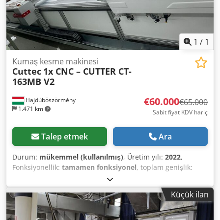
1
/
1
Kumaş kesme makinesi
Cuttec
1x CNC – CUTTER CT-
163MB V2
€60.000
Hajdúböszörmény
€65.000
1.471 km
Sabit fiyat KDV hariç
Talep etmek
Ara
Durum:
mükemmel (kullanılmış)
, Üretim yılı:
2022
,
Fonksiyonellik:
tamamen fonksiyonel
, toplam genişlik:
1.800 mm
, toplam uzunluk:
5.000 mm
, 1x CNC KESİCİ CT-
163MB V2 Efektif çalışma genişliği 1650 mm Kesme
Küçük ilan
penceresi uzunluğu 4500 mm Toplam uzunluk yaklaşık
6000 mm Dedpfxjywzkxo Ahcjck Tasarım: Yüksek kütle
ivmesi için X ve Y yönünde lineer kılavuzlu, sabit tip kesim