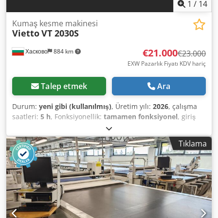
1
/
14
Kumaş kesme makinesi
Vietto
VT 2030S
€21.000
Хасково
884 km
€23.000
EXW Pazarlık Fiyatı KDV hariç
Talep etmek
Ara
Durum:
yeni gibi (kullanılmış)
, Üretim yılı:
2026
, çalışma
saatleri:
5 h
, Fonksiyonellik:
tamamen fonksiyonel
, giriş
akımı türü:
Klima
, toplam genişlik:
3.000 mm
, toplam
uzunluk:
4.500 mm
, giriş voltajı:
380 V
, besleme uzunluğu
Tıklama
X ekseni:
2.000 mm
, y ekseni ilerleme uzunluğu:
3.000
mm
, Z ekseni ilerleme mesafesi:
150 mm
, çalışma
genişliği:
2.000 mm
, toplam yükseklik:
3.000 mm
, kesme
genişliği (maks.):
2.000 mm
, kesme yüksekliği (maks.):
3.000
mm
, basınçlı hava bağlantısı:
3 bar
, Hochpräzisions-CNC-
Schneidemaschine für Carbonfaser-Prepregs &
Verbundwerkstoffe Professioneller CNC-Schneideplotter