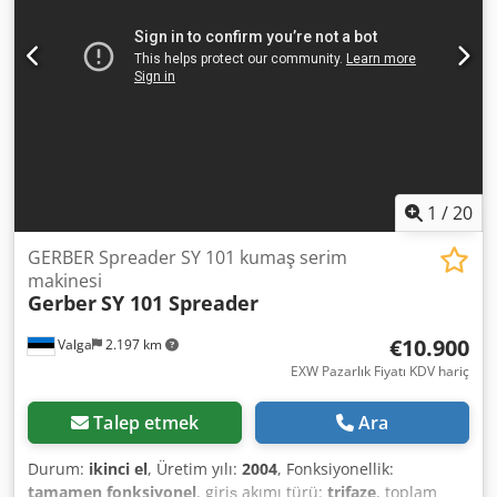
1
/
20
GERBER Spreader SY 101 kumaş serim
makinesi
Gerber
SY 101 Spreader
€10.900
Valga
2.197 km
EXW Pazarlık Fiyatı KDV hariç
Talep etmek
Ara
Durum:
ikinci el
, Üretim yılı:
2004
, Fonksiyonellik:
tamamen fonksiyonel
, giriş akımı türü:
trifaze
, toplam