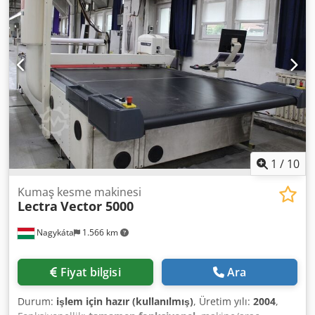
makinesi. OMRON markalı fırçasız tork servo motorlar.
İşletim sistemi Windows 7 Ultimate 1 Serim Makinesi Serim
arabasının manuel beslemesi dahil. Kenar kontrolü ve
otomasyon dekorasyonu mevcuttur. Kesim makinesi, CNC
kesici üzerinde gerçekleştirilen servo motor kontrollü
montaj ile beslenmektedir.
1
/
10
Kumaş kesme makinesi
Lectra
Vector 5000
Nagykáta
1.566 km
Fiyat bilgisi
Ara
Durum:
işlem için hazır (kullanılmış)
, Üretim yılı:
2004
,