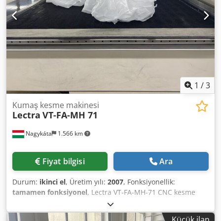
cenami netto (bez VAT, demontażu, załadunku i transportu)
Kontakt: G. Jordanov Lokalizacja: Ruse, Bułgaria
1
/
3
Kumaş kesme makinesi
Lectra
VT-FA-MH 71
Nagykáta
1.566 km
Fiyat bilgisi
Ara
Durum:
ikinci el
, Üretim yılı:
2007
, Fonksiyonellik:
tamamen fonksiyonel
, Lectra VT-FA-MH-71 CNC kesme
makinesi genişlik: 170 cm Dcedpjwzxz Nsfx Ahcok uzunluk:
185 cm çıkış bandı: 200 cm maksimum kesme yüksekliği: 5
Küçük ilan