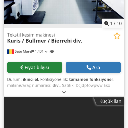
1
/
10
Tekstil kesim makinesi
Kuris / Bullmer / Bierrebi
div.
Satu Mare
1.401 km
Fiyat bilgisi
Ara
Durum:
ikinci el
, Fonksiyonellik:
tamamen fonksiyonel
,
makine/araç numarası:
div.
, Satılık: Dcjdpfowpww Esx
Ahcok • 1x Kuris Pionier, serim makinesi; yatırma masası,
otomatik servo-cutter ve bant bıçağı dahil. Set fiyatı: 6.750
Küçük ilan
€ (sökümü alıcı tarafından yapılırsa) • 1x Kuris Pionier,
serim makinesi; yatırma masası ve bant bıçağı dahil. Set
fiyatı: 5.750 € (sökümü alıcı tarafından yapılırsa) 1x Bierrebi
otomatik kesim makinesi, bıçak hazırlama masası dahil.
Fiyat: 4.950 €