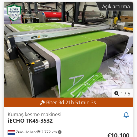
Açık artırma
1
/
5
Biter
3
d
21
h
51
min
2
s
Kumaş kesme makinesi
iECHO
TK4S-3532
Zuid-Holland
2.772 km
€10.100