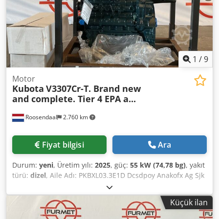
1
/
9
Motor
Kubota
V3307Cr-T. Brand new
and complete. Tier 4 EPA a...
Roosendaal
2.760 km
Fiyat bilgisi
Ara
Durum:
yeni
, Üretim yılı:
2025
, güç:
55 kW (74,78 bg)
, yakıt
türü:
dizel
, Aile Adı: PKBXL03.3E1D Dcsdpoy Anakofx Ag Sjk
Yaklaşık ağırlık (kg): 354 KG Boyutlar (UxGxY): 100 x 80 x 110
cm
Küçük ilan