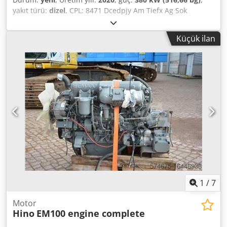
yakıt türü:
dizel
, CPL: 8471 Dcedpjy Am Tiefx Ag Sok
Yaklaşık ağırlık (kg): 835 kg Boyutlar UxGxY: 120x90x115
Küçük ilan
1
/
7
Motor
Hino
EM100 engine complete