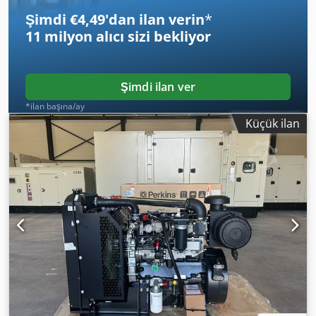
MLT840/1040 teleskopik forklift ile uyumlu.
Şimdi €4,49'dan ilan verin
*
11 milyon alıcı
sizi bekliyor
Şimdi ilan ver
*ilan başına/ay
Küçük ilan