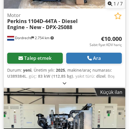
1
/
7
Motor
Perkins
1104D-44TA - Diesel
Engine - New - DPX-25088
€10.000
Dordrecht
2.754 km
Sabit fiyat KDV hariç
Talep etmek
Ara
Durum:
yeni
, Üretim yılı:
2025
, makine/araç numarası:
U389384L
, güç:
83 kW (112,85 bg)
, yakıt türü:
dizel
, Boş
ağırlık: 567 kg Motor markası: Perkins Yük alanı ölçüleri:
126 x 73 x 96 cm Emisyon seviyesi: Stage IIIA / Tier IV
Küçük ilan
interim Dsdpfx Asv Tudrsg Sjck Devir: 2200 Üretim ülkesi:
Birleşik Krallık Daha fazla bilgi için DPX ekibiyle iletişime
geçin.