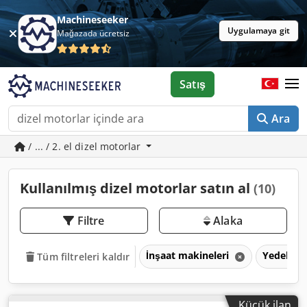
Machineseeker
Uygulamaya git
Mağazada ücretsiz
Satış
Ara
/ ... / 2. el dizel motorlar
Kullanılmış dizel motorlar satın al
(10)
Filtre
Alaka
İnşaat makineleri
Yedek pa
Tüm filtreleri kaldır
Küçük ilan