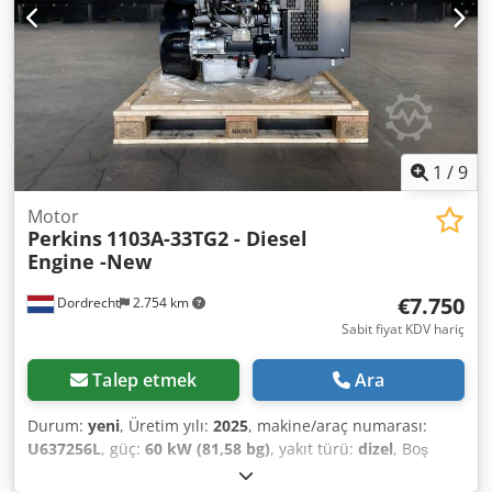
1
/
9
Motor
Perkins
1103A-33TG2 - Diesel
Engine -New
€7.750
Dordrecht
2.754 km
Sabit fiyat KDV hariç
Talep etmek
Ara
Durum:
yeni
, Üretim yılı:
2025
, makine/araç numarası:
U637256L
, güç:
60 kW (81,58 bg)
, yakıt türü:
dizel
, Boş
ağırlık: 420 kg Motor markası: Perkins Devir: 1500 Dcodpfx