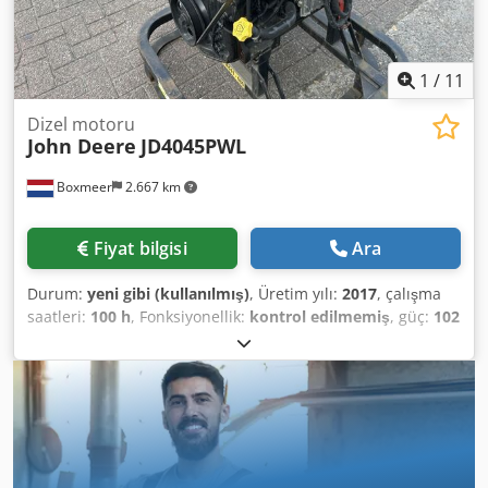
1
/
11
Dizel motoru
John Deere
JD4045PWL
Boxmeer
2.667 km
Fiyat bilgisi
Ara
Durum:
yeni gibi (kullanılmış)
, Üretim yılı:
2017
, çalışma
saatleri:
100 h
, Fonksiyonellik:
kontrol edilmemiş
, güç:
102
kW (138,68 bg)
, yakıt türü:
dizel
, silindir sayısı:
4
, toplam
ağırlık:
555 kg
, soğutma tipi:
su
, Marka: John Deere Model:
JD4045PWL Yıl: 2017 Seri No: CD4045U040324 Güç (Kw): 102
Motor Modeli: Turbo Stage III Dcsdpeytf Rmsfx Ag Sek
Yakıt: Dizel Boyutlar LxGxY (mm): 880 x 750 x 1070 Ağırlık
(Kg) yaklaşık: 555 Stok adedi: 1 Üretim yeri: Fransa
Açıklamalar: İş makineleri için motor, Manitou