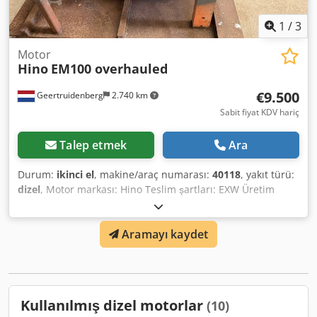
1
/
3
Motor
Hino
EM100 overhauled
€9.500
Geertruidenberg
2.740 km
Sabit fiyat KDV hariç
Talep etmek
Ara
Durum:
ikinci el
, makine/araç numarası:
40118
, yakıt türü:
dizel
, Motor markası: Hino Teslim şartları: EXW Üretim
ülkesi: JP Dodpfx Ageyc E R Ss Sock Daha fazla bilgi için
Christiaan Dekker ile iletişime geçin.
Aramayı kaydet
Kullanılmış dizel motorlar
(10)