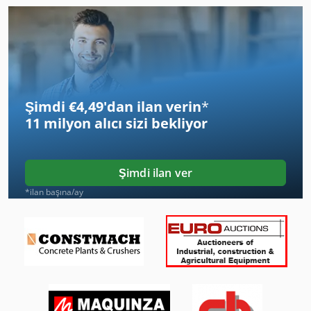
Dizel Tank Sistemi
Dizel Toplama
Dondurulmuş Et Kesiciler
Şimdi €4,49'dan ilan verin
*
Dsd 201
11 milyon alıcı
sizi bekliyor
Dsk
Dws 200
Şimdi ilan ver
Dz 750
*ilan başına/ay
Düzeltme Eki
Düzleştirme Makine Tel
El Daire Testere
El Hidrolik Silindir