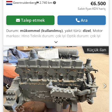
€6.500
Geertruidenberg
2.740 km
Sabit fiyat KDV hariç
Talep etmek
Ara
Durum:
mükemmel (kullanılmış)
, yakıt türü:
dizel
, Motor
markası: Hino Teknik durum: çok iyi Optik durum: çok iyi
Aşağıdaki makineler için uygundur: Hitachi paletli vinç,
KH125-3 KH150-3 KH180-3 KH230-3 Dedpfjtz Sr Esx Ag Sjck
Küçük ilan
Üretildiği ülke: JP Daha fazla bilgi için lütfen Christiaan
Dekker ile irtibata geçiniz.