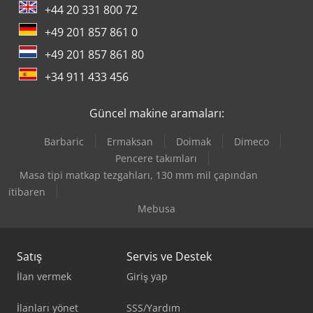
+44 20 331 800 72
+49 201 857 861 0
+49 201 857 861 80
+34 911 433 456
Güncel makine aramaları:
Barbaric
Ermaksan
Doimak
Dimeco
Pencere takımları
Masa tipi matkap tezgahları, 130 mm mil çapından
itibaren
Mebusa
Satış
Servis ve Destek
İlan vermek
Giriş yap
İlanları yönet
SSS/Yardım