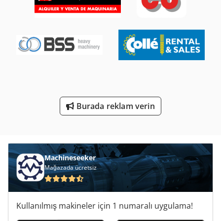
Et Dikey Gördüm
Et Işleme
Izlenen Araç
Köşe Araçları
Ticari Demir
Burada reklam verin
Ticari Römorklar
Çalışma Araç
Machineseeker
Mağazada ücretsiz
Kullanılmış makineler için 1 numaralı uygulama!