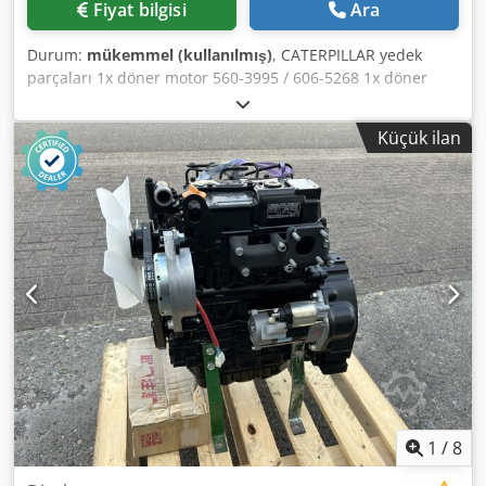
Fiyat bilgisi
Ara
Durum:
mükemmel (kullanılmış)
, CATERPILLAR yedek
parçaları 1x döner motor 560-3995 / 606-5268 1x döner
bağlantı 525-9476 2x sarkaç aks silindiri 568-8851 1x
bağlantı (bağlantı) 568-9344 1x sap (çubuk) 541-6698 1x
Küçük ilan
Bom Değişken Ayarlanabilir 525-9267 1x Boom GP Stub
562-7526/525-9265 1x Hidrolik silindir ayarı (değişken bom)
540-1323 1x Hidrolik silindir çubuğu 540-1327 Dodpsv E
Dwxsfx Ag Sock 2x hidrolik silindir stroğu (bom) 540-1342
1x Hidrolik Silindir Kovası 540-1348 1x tahrik motoru 550-
1473/625-7594 1x transfer kutusu 549-0183 1x yağ
soğutucu 589-1115 1x aftercooler bloğu 590-0288 1x
radyatör bloğu 590-0290 2x emiş fanı 637-6650 1x Hava
Temiz Emisyonu 563-7899 1x döner halka 550-4954 1x
kardan mili 516-9980 1x kardan mili 517-0000 1x mil grubu
kardanı 110-6135 1x direksiyon aksı 331-13-95 1x arka aks
549-0180 1x dozer bıçağı 419-1550 2x saklama kutusu 556-
5556 1x karşı ağırlık 573-3553
1
/
8