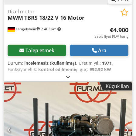
Dizel motor
MWM
TBRS 18/22 V 16 Motor
€4.900
Langelsheim
2.403 km
Sabit fiyat KDV hariç
Talep etmek
Ara
Durum:
incelemesiz (kullanılmış)
, Üretim yılı:
1971
,
Fonksiyonellik:
kontrol edilmemiş
, güç:
992,92 kW
(1.349,99 bg)
, yakıt türü:
dizel
, silindir sayısı:
16
, soğutma
tipi:
su
, MWM 16-cylinder engine from the scrapping of an
Küçük ilan
inland vessel. Was operational when removed. Stored for
approximately 11 years. Function not tested. Dcedsw
Aphcspfx Ag Sjk Loading available. Sale only to commercial
customers and under exclusion of any warranty.