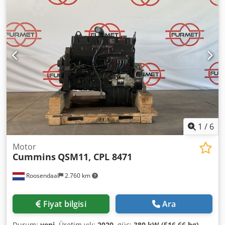
1
/
6
Motor
Cummins
QSM11, CPL 8471
Roosendaal
2.760 km
Fiyat bilgisi
Ara
Durum:
yeni
, Üretim yılı:
2020
, güç:
380 kW (516,66 bg)
,