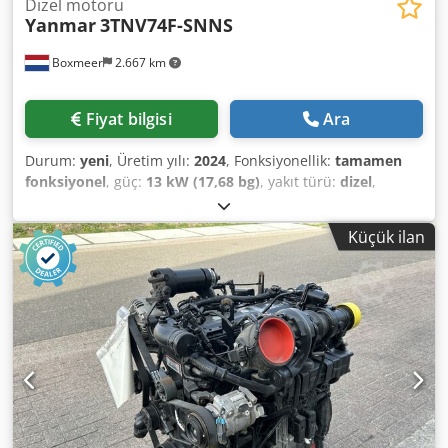
Dizel motoru
Yanmar
3TNV74F-SNNS
Boxmeer
2.667 km
Fiyat bilgisi
Ara
Durum:
yeni
, Üretim yılı:
2024
, Fonksiyonellik:
tamamen
fonksiyonel
, güç:
13 kW (17,68 bg)
, yakıt türü:
dizel
,
silindir sayısı:
3
, nominal güç:
13 kW (17,68 bg)
, toplam
ağırlık:
102 kg
, soğutma tipi:
su
, Marka: Yanmar Model:
Küçük ilan
3TNV74F-SNNS Dsdpfeytf Skjx Ag Seck Üretim Yılı: 2024,
Kullanılmamış Seri No: Talep üzerine Kapasite (kW): 13,7
maks. Yakıt: Dizel Devr/dak: 3000 Boyutlar UxGxY (mm): 530
x 460 x 560 Ağırlık (kg): Yaklaşık 102 Stoktaki Adet: 10
Menşei: Japonya Açıklamalar: Makine tipi endüstriyel
motor, Yeni, stokta birden fazla mevcut