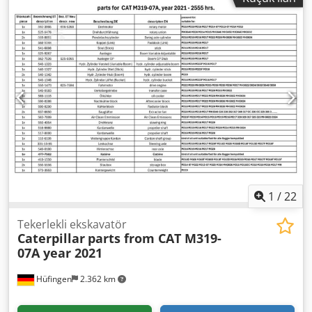
1
/
22
Tekerlekli ekskavatör
Caterpillar
parts from CAT M319-
07A year 2021
Hüfingen
2.362 km