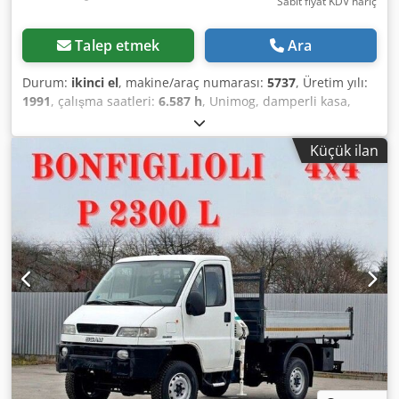
Sabit fiyat KDV hariç
Talep etmek
Ara
Durum:
ikinci el
, makine/araç numarası:
5737
, Üretim yılı:
1991
, çalışma saatleri:
6.587 h
, Unimog, damperli kasa,
vinç ve destek ayaklı U1250 - 427/11 modeli. Unimog 1250 -
427/11 İlk tescil tarihi: 09/1991, Saat sayacına göre çalışma
Küçük ilan
saati: 6587, Saat sayacından okunan toplam kilometre:
117608 km, 5958 ccm, 92 kW (125 PS) motor gücü, 16 vitesli
manuel şanzıman, 3 koltuğu olan sürücü kabini, Lastik
ölçüsü: 365/80 R 20, diş derinliği: 14-16 mm, Dingil
mesafesi: 3300 mm, Toplam ağırlık: 7490 kg (azaltılmış),
boş ağırlık: 6960 kg, ön aks yükü: 4400 kg, arka aks yükü:
4400 kg, ABS, radyo, diferansiyel kilidi, hidrolik direksiyon,
takozlar, Djdpfxjzcbnge Aqtsck Ölçüler (uzunluk x genişlik x
yükseklik): 5500 x 2265 x 3400 mm, HIAB 050 vinç, kablolu
uzaktan kumanda, 3 taraflı damperli kasa, ağırlık
azaltılması nedeniyle işlevsiz, ölçüler: 230 cm x 210 cm x 45
cm, çelik yan paneller, Çeki demiri: 40 mm, Arka kısımda 2
adet destek ayağı, Vinç, ön ve arka hidrolik sistem,