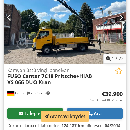
1
/
22
Kamyon üstü vinçli panelvan
FUSO
Canter 7C18 Pritsche+HIAB
XS 066 DUO Kran
€39.900
Bottrop
2.595 km
Sabit fiyat KDV hariç
Talep etmek
Ara
Aramayı kaydet
Durum:
ikinci el
, kilometre:
124.187 km
, ilk tescil:
04/2014
,