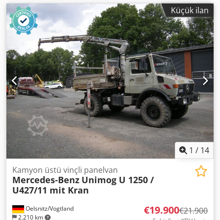
Küçük ilan
1
/
14
Kamyon üstü vinçli panelvan
Mercedes-Benz
Unimog U 1250 /
U427/11 mit Kran
€19.900
Oelsnitz/Vogtland
€21.900
2.210 km