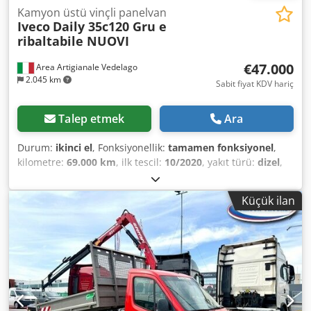
Kamyon üstü vinçli panelvan
Iveco
Daily 35c120 Gru e
ribaltabile NUOVI
€47.000
Area Artigianale Vedelago
2.045 km
Sabit fiyat KDV hariç
Talep etmek
Ara
Durum:
ikinci el
, Fonksiyonellik:
tamamen fonksiyonel
,
kilometre:
69.000 km
, ilk tescil:
10/2020
, yakıt türü:
dizel
,
azami yük ağırlığı:
300 kg
, toplam ağırlık:
3.500 kg
, dingil
konfigürasyonu:
4x2
, dingil mesafesi:
3.450 mm
, dingil
Küçük ilan
mesafesi:
3.450 mm
, yakıt:
dizel
, renk:
kırmızı
, vites türü:
mekanik
, vites sayısı:
6
, emisyon sınıfı:
Euro 6
,
süspansiyon:
çelik
, koltuk sayısı:
3
, yükleme alanı
uzunluğu:
3.150 mm
, yükleme alanı genişliği:
2.100 mm
,
yükleme alanı yüksekliği:
400 mm
, Donanım:
ABS, AdBlue,
Bluetooth, EBS (Elektronik Fren Sistemi), USB portu, araç
içi bilgisayar, elektrikli cam sistemi, elektronik denge
programı (ESP), hava yastığı, hidrolik direksiyon, hız