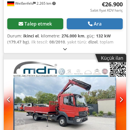
€26.900
Weißenfels
2.265 km
14:00 arası ve önceden anlaşma ile!!!
Sabit fiyat KDV hariç
Talep etmek
Ara
Durum:
ikinci el
, kilometre:
276.000 km
, güç:
132 kW
(179,47 bg)
, ilk tescil:
08/2010
, yakıt türü:
dizel
, toplam
ağırlık:
7.490 kg
, renk:
sarı
, vites türü:
mekanik
, emisyon
sınıfı:
Euro 6
, koltuk sayısı:
3
, yükleme alanı genişliği:
2.500
Küçük ilan
mm
, Donanım:
ABS, elektronik denge programı (ESP), is
filtrasyon filtresi, klima, vinç
, İç No: 267 İyi bakılmış MAN
TGM 8.180, VİNÇLİ * MAN * TGM 8.180 * 4x2 aks düzeni *
İzin verilen toplam ağırlık: 7490 kg Dedpfxezn D Tbj Aqtjck
* Çift taraflı damperli kasa * ATLAS vinç 65.2 * 2 x hidrolik
uzatma * 5./6. kontrol devresi, maşa veya benzeri ekipman
için * 2 x hidrolik destek ayağı * Yan yana erişim mesafesi
için yük şemasına bakınız * Süspansiyon: Yaprak yay /
yaprak yay * Çeki demiri * İyi durumda * Lastikler %80 *
KDV tutarı belirtilebilir Takas imkanı mevcuttur Finansman
%4,99'dan itibaren Hatalar ve ön satış saklıdır! Bu ilandaki
bilgiler bağlayıcı olmayan açıklamalardır ve garanti edilmiş