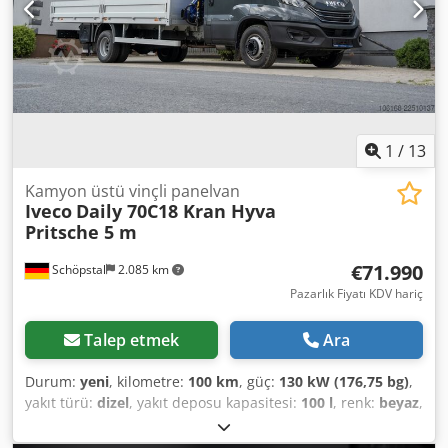
KAPASİTE: 3.500 kg LASTİK BOYUTU: 235/75R17,5 AKS
ARALIĞI: cm SÜSPANSİYON: YAYLI VİNÇ: BONFIGLIOLI
P2300L TEL: KUBA - POLONYACA, İNGİLİZCE, ALMANCA,
İTALYANCA SEBASTIAN - POLONYACA, ALMANCA,
İTALYANCA, ????? LASZLO - MACARCA COSTEL - ROMENCE
(Romence tüm ihracat işlemlerini, numara dahil,
gerçekleştiriyoruz) RADEK - ????? : 40078
1
/
13
Kamyon üstü vinçli panelvan
Iveco
Daily 70C18 Kran Hyva
Pritsche 5 m
€71.990
Schöpstal
2.085 km
Pazarlık Fiyatı KDV hariç
Talep etmek
Ara
Durum:
yeni
, kilometre:
100 km
, güç:
130 kW (176,75 bg)
,
yakıt türü:
dizel
, yakıt deposu kapasitesi:
100 l
, renk:
beyaz
,
şoför kabini:
gündüz kabini
, vites türü:
mekanik
, vites
sayısı:
4
, emisyon sınıfı:
Euro 6
, süspansiyon:
çelik
, koltuk