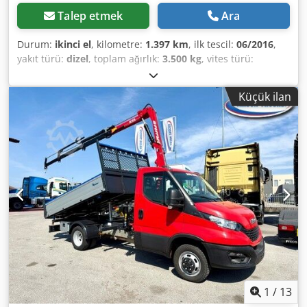
Talep etmek
Ara
Durum:
ikinci el
, kilometre:
1.397 km
, ilk tescil:
06/2016
,
yakıt türü:
dizel
, toplam ağırlık:
3.500 kg
, vites türü:
otomatik
, emisyon sınıfı:
Euro 6
, Üretim yılı:
2016
,
Donanım:
ABS, elektronik denge programı (ESP), is
Küçük ilan
filtrasyon filtresi, vinç
, * Böcker RK 36-2400 Paletli Vinç *
Üretim Yılı: 2016 * Çalışma Saati: 1.390 saat
Dcodpfxozlwfxo Aqtjk * ??UVV (İş Güvenliği Sertifikası)
YENİ?? * ??Bakım YENİ?? * ??Halatlı Vinç YENİ?? * Daha fazla
fotoğraf ve video için WhatsApp üzerinden iletişime geçin.
* Bilgiler bağlayıcı değildir ve önceden satış hakkı saklıdır.
1
/
13