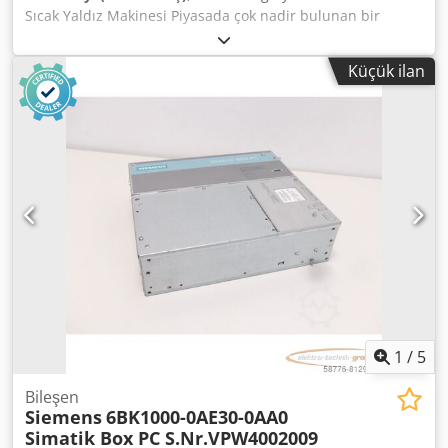
Sıcak Yaldız Makinesi Piyasada çok nadir bulunan bir
model. Makine çalışmaya hazır ve çok iyi durumda.
Kontrolden geçmiş. Fabrikada monte edilmiş yeni sıcak
Küçük ilan
yaldız ünitesi. Kesim için uygun. Merkezi yağlama. Format
40x57cm Dsdozc Rxbepfx Adpokr Ağırlık 3500kg 380V
elektrik beslemesi Ekstra bileşenler, dolgu maddeleri ve
tipografi kilitleri dahil.
1
/
5
Bileşen
Siemens
6BK1000-0AE30-0AA0
Simatik Box PC S.Nr.VPW4002009