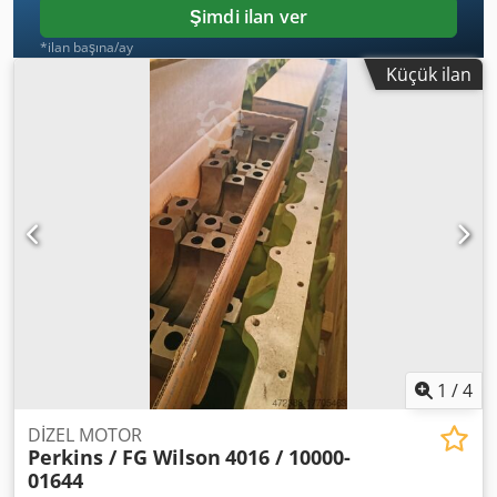
Şimdi ilan ver
*ilan başına/ay
Küçük ilan
1
/
4
DİZEL MOTOR
Perkins / FG Wilson
4016 / 10000-
01644