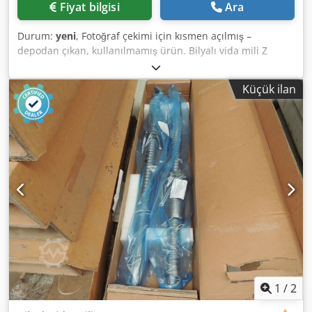
Fiyat bilgisi
Ara
Durum:
yeni
, Fotoğraf çekimi için kısmen açılmış –
depodan çıkan, kullanılmamış ürün. Bilyalı vida mili Z
ekseni eski SAP 13000024209 Dodpfxszh Auwe Adpskr
13:40 551/11 00000 STEINMEYER
Küçük ilan
1
/
2