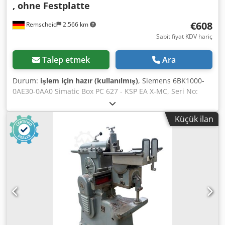
, ohne Festplatte
€608
Remscheid
2.566 km
Sabit fiyat KDV hariç
Talep etmek
Ara
Durum:
işlem için hazır (kullanılmış)
, Siemens 6BK1000-
0AE30-0AA0 Simatic Box PC 627 - KSP EA X-MC, Seri No:
VPW4002009, sabit disk olmadan, ikinci el, normal kullanım
izleri mevcut, %100 çalışır durumda, teslimat kapsamı
Küçük ilan
fotoğraflarda görünenler ile sınırlıdır. Dsdsi Edklepfx
Adpekr