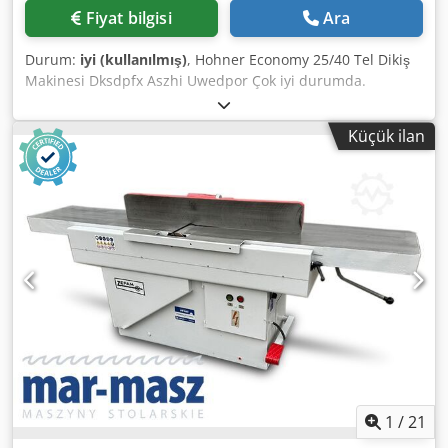
Fiyat bilgisi
Ara
Durum:
iyi (kullanılmış)
, Hohner Economy 25/40 Tel Dikiş
Makinesi Dksdpfx Aszhi Uwedpor Çok iyi durumda.
Efsanevi dayanıklılığa sahip güvenilir bir makine. Teknik
özellikler: Kapasite: 206 çevrim/dakika Dikiş kalınlığı: 25mm
Küçük ilan
(alttan zımbalama olmadan 40mm'ye kadar delme) Tel
çapı: maks. 1mm Güç kaynağı: 380V Ağırlık: 240kg
Makinede blok ve kitapçık dikişi için ayarlanabilir masa
bulunmaktadır.
1
/
21