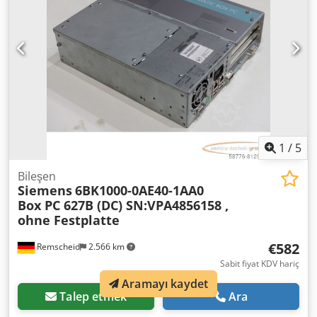
1
/
5
Bileşen
Siemens
6BK1000-0AE40-1AA0
Box PC 627B (DC) SN:VPA4856158 ,
ohne Festplatte
€582
Remscheid
2.566 km
Sabit fiyat KDV hariç
Aramayı kaydet
Talep etmek
Ara