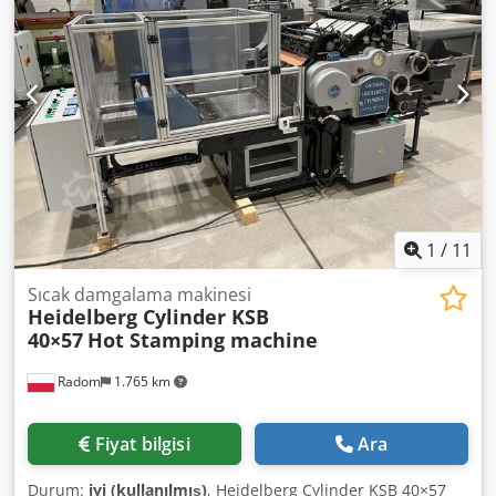
1
/
11
Sıcak damgalama makinesi
Heidelberg Cylinder KSB
40×57
Hot Stamping machine
Radom
1.765 km
Fiyat bilgisi
Ara
Durum:
iyi (kullanılmış)
, Heidelberg Cylinder KSB 40×57