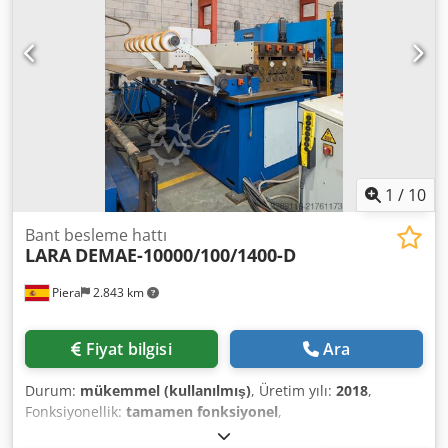
1
/
10
Bant besleme hattı
LARA
DEMAE-10000/100/1400-D
Piera
2.843 km
Fiyat bilgisi
Ara
Durum:
mükemmel (kullanılmış)
, Üretim yılı:
2018
,
Fonksiyonellik:
tamamen fonksiyonel
,
Feeder/Decoiler/Straightener LARA DEMAE-