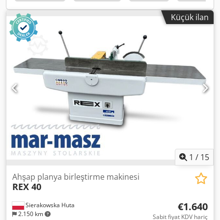
mm - cutting width on sliding table: 1400 mm Dkjdpfx
Adeztavvoper - cutting width at rip fence: 1350 mm - main
Küçük ilan
motor: 6 kW - table dimensions: 1190 x 990 mm - with table
extension: 1880 mm - with table length extension: 1890
mm - with scoring unit - max scoring blade diameter: 120
mm - scoring spindle diameter: 20 mm - scoring motor:
0.75 kW - 3 spindle speeds: 3500, 4500, 6000 rpm - brake -
extraction port diameter: 80, 120 mm - dimensions
(LxWxH): 3050 x 2200 x 1600 mm - weight: 800 kg
ADVANTAGES – Manufactured in Poland – Technical
documentation (DTR) – Blade guard – With scoring unit –
With extension and widening table – Used saw, condition:
very good Net Price: 15,900 PLN Net price: 3,780 EUR
(exchange rate: 4.2 EUR) (Prices may vary with larger
exchange rate fluctuations)
1
/
15
Ahşap planya birleştirme makinesi
REX 40
€1.640
Sierakowska Huta
2.150 km
Sabit fiyat KDV hariç