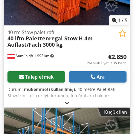
numarası: 1749048 Durum: Kullanılmış. Görsel durumu
fotoğraflarla uyumludur. Dayanıklı yapı, tekrar kullanıma
hazır.
1
/
5
40 rm Stow palet rafı
40 lfm Palettenregal Stow
H 4m
Auflast/Fach 3000 kg
€2.850
Aumühle
1.992 km
Pazarlık Fiyatı KDV hariç
Talep etmek
Ara
Durum:
mükemmel (kullanılmış)
, 40 metre Palet Rafı –
Stow İkinci el, çok iyi durumda, fotoğraflara bakınız.
Yükseklik: 4 metre Derinlik: 100 cm Taşıyıcı uzunluğu: 2,70
metre Raf başına taşıma kapasitesi: 3000 kg Çerçeve: Mavi
Küçük ilan
Taşıyıcı: Turuncu Pazarlıkla belirlenecek fiyat: 2.850 € (KDV
hariç, depodan teslim) Teklif şunlardan oluşur: + 14 adet
çerçeve, önceden monte edilmiş, 12 ton saha yükü, derinlik
100 cm, yükseklik 4 metre + 52 adet taşıyıcı, uzunluk 2,7