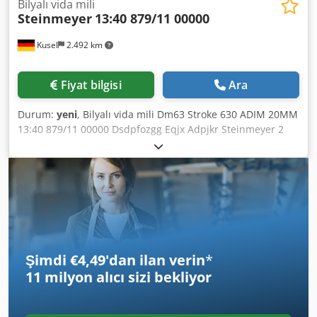
Bilyalı vida mili
Steinmeyer
13:40 879/11 00000
Kusel
2.492 km
Fiyat bilgisi
Ara
Durum:
yeni
, Bilyalı vida mili Dm63 Stroke 630 ADIM 20MM
13:40 879/11 00000 Dsdpfozgg Eqjx Adpjkr Steinmeyer 2
adet mevcut "Fotoğraf çekimi için kısmen ambalajı açılmış
– depodan çıkartılan, kullanılmamış ürün"
Şimdi €4,49'dan ilan verin
*
11 milyon alıcı
sizi bekliyor