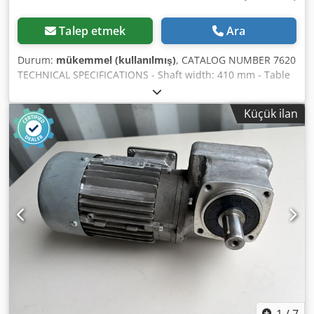
Talep etmek
Ara
Durum:
mükemmel (kullanılmış)
, CATALOG NUMBER 7620
TECHNICAL SPECIFICATIONS - Shaft width: 410 mm - Table
length: 2220 mm - Cast iron tables - Both tables adjustable
- Original cast iron fence - Motor approx. 3 kW -
Küçük ilan
Dimensions (L/W/H): 2220x800x1140 mm - Weight: 504 kg
ADVANTAGES – Made in Germany – Used surface planer –
Very good condition Net price: 6900 PLN Net price: 1640
EUR (based on an exchange rate of 4.2 EUR) (Prices may
vary with larger fluctuations) Dkjdozrlb Uepfx Adpsr
1
/
7