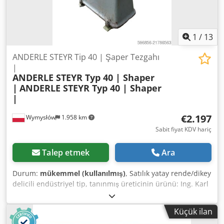
1
/
13
ANDERLE STEYR Tip 40 | Şaper Tezgahı
|
ANDERLE STEYR Typ 40 | Shaper
|
ANDERLE STEYR Typ 40 | Shaper
|
€2.197
Wymysłów
1.958 km
Sabit fiyat KDV hariç
Talep etmek
Ara
Durum:
mükemmel (kullanılmış)
, Satılık yatay rende/dikey
delicili endüstriyel tip, tanınmış üreticinin ürünü: Ing. Karl
Anderle, Steyr (Avusturya) Sağlam ve ağır bir endüstriyel
makine – atölye, takımhane veya üretim için idealdir. 📊
Küçük ilan
Teknik veriler: Üretici: Ing. Karl Anderle Model: 40 Üretim