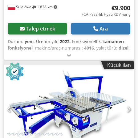
€9.900
Sulejówek
1.828 km
FCA Pazarlık Fiyatı KDV hariç
Talep etmek
Ara
Durum:
yeni
, Üretim yılı:
2022
, Fonksiyonellik:
tamamen
fonksiyonel
, makine/araç numarası:
4016
, yakıt türü:
dizel
,
silindir sayısı:
16
, dönme hızı (dk.):
1.500 dev/dak
, dönüş
hızı (maks.):
1.800 dev/dak
, toplam ağırlık:
700 kg
, toplam
Küçük ilan
uzunluk:
2.200 mm
, toplam genişlik:
500 mm
, toplam
yükseklik:
800 mm
, soğutma tipi:
su
, Krank mili yatakları
destekli motor bloğu. Yanlışlıkla bir jeneratör revizyonu
için satın alındı - hiç kullanılmadı, bir kutuda, kuru bir
depoda saklandı. Dodou Rmt Djpfx Adpjkr Yeni gibi. Tüm
4000 serisi Perking 16 silindirli jeneratör motorlarına uyar.