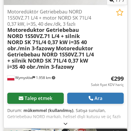
Motoredüktör Getriebebau NORD
1S50VZ.71 L/4 + motor NORD SK 71L/4
0,37 kW, i=35, 40 dev./dk, 3 fazlı
Motoreduktor Getriebebau
NORD 1S50VZ.71 L/4 + silnik
NORD SK 71L/4 0,37 kW i=35 40
obr./min 3-fazowy
Motoreduktor
Getriebebau NORD 1S50VZ.71 L/4
+ silnik NORD SK 71L/4 0,37 kW
i=35 40 obr./min 3-fazowy
€299
Wymysłów
1.958 km
Sabit fiyat KDV hariç
Talep etmek
Ara
Durum:
mükemmel (kullanılmış)
, Satışa sunulan,
Getriebebau NORD markalı, helisel dişli kutusu ve üç fazlı
motor içeren bir motor-redüktör. Cihaz tamamen çalışır
durumda, test edilmiş ve kullanıma hazırdır. Teknik