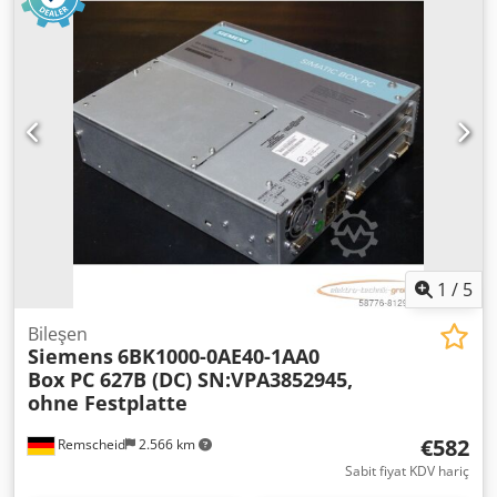
yılı: 1962 Makine numarası: 948/336 Çalışma vuruşları: 30 /
60 / 90 / 180 strok/dakika ⚡ Motor verileri: Üretici: FFD Wien
Model: DU 1,5/2/4 Güç: 2 / 1,5 HP Gerilim: 380 V Dksdpfx
Aey E N Tdodpor Akım: 3,3 / 2,9 A Devir sayısı: 2800 / 1400
dev/dak Frekans: 50 Hz 2 kademeli motor ✅ Durum:
Kullanılmış makine Normal kullanım izleri mevcut Teknik
olarak iyi durumda Eksiksiz – fotoğraflarda görüldüğü gibi
📹 Makinenin çalışma videosu gönderilebilir (WhatsApp) 🚚
Taşıma: Paletli gönderim mümkündür Kendi teslim alma
seçeneği Nakliye organizasyonunda yardımcı oluruz
1
/
5
Bileşen
Siemens
6BK1000-0AE40-1AA0
Box PC 627B (DC) SN:VPA3852945,
ohne Festplatte
€582
Remscheid
2.566 km
Sabit fiyat KDV hariç