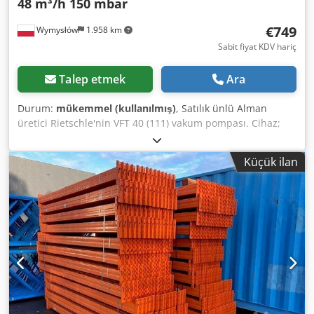
48 m³/h 150 mbar
€749
Wymysłów
1.958 km
Sabit fiyat KDV hariç
Talep etmek
Ara
Durum:
mükemmel (kullanılmış)
, Satılık ünlü Alman
üretici Rietschle'nin VFT 40 (111) vakum pompası. Cihaz;
ambalaj makineleri, matbaalar, marangozhaneler, CNC ve
vakumlu taşıma sistemleri gibi vakum oluşturulması
Küçük ilan
gereken endüstriyel uygulamalar için tasarlanmıştır.
Pompa, 1,5 kW gücünde Flender ATB-Loher üç fazlı motor
ile donatılmış olup, sağlam bir montaj plakası üzerine
monte edilmiştir. Teknik veriler: Üretici: Rietschle Model:
VFT 40 (111) Üretim yılı: 1996 Üretim yeri: Almanya Tip:
Vakum pompası Kapasite: 40 m³/saat (50 Hz) 48 m³/saat (60
Hz) Maksimum vakum (son basınç): 150 mbar (abs) Motor
gücü: 1,5 kW (50 Hz) / 1,8 kW (60 Hz) Dsdpfxeziw N Sj
Adpjkr Devir hızı: 1420 dev/dak (50 Hz) 1680 dev/dak (60
Hz) Besleme: 3×400 V Motor koruma sınıfı: IP54 Seri