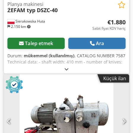
Planya makinesi
ŻEFAM typ DSZC-40
€1.880
Sierakowska Huta
2.150 km
Sabit fiyat KDV hariç
Talep etmek
Ara
Durum:
mükemmel (kullanılmış)
, CATALOG NUMBER 7587
Technical data: - shaft width: 410 mm - number of knives:
3 pcs - brake - table length: 2540 mm - cast iron tables -
both tables adjustable - original cast iron fence, angle-
Küçük ilan
adjustable - motor: 3 kW - dimensions (L/W/H): 2540 x 1000
x 1050 mm - weight: 730 kg Advantages: – made in Poland
– 3-knife cutterhead – used planer jointer – condition: very
good Net price: 7900 PLN Net price: 1880 EUR Net price
calculated at an exchange rate of 4.2 PLN/EUR
Dkedpfxozmhaco Adpsr (price may change in case of major
exchange rate fluctuations)