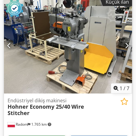
Küçük ilan
durumu çok iyi, görsel olarak normal kullanım izleri
bulunmaktadır. Dkjdpfjznk U Eex Adpjr Bu motor-redüktör,
konveyörler, besleyiciler, endüstriyel makineler,
karıştırıcılar ve düşük hızda yüksek tork gerektiren diğer
cihazların tahrik edilmesi için idealdir. Teknik özellikler:
Dişli kutusu üreticisi: Getriebebau NORD Dişli kutusu tipi:
1S50VZ.71 L/4 Dişli oranı: i = 35,00 Çıkış hızı: 40 dev/dak
Motor üreticisi: NORD Motor tipi: SK 71L/4 Güç: 0,37 kW
Besleme: 230/400 V Δ/Y (50 Hz) 265/460 V Δ/Y (60 Hz) Motor
hızı: 1360 dev/dak (50 Hz) 1630 dev/dak (60 Hz) Koruma
sınıfı: IP55 Yalıtım sınıfı: F Çalışma modu: S1
1
/
7
Endüstriyel dikiş makinesi
Hohner Economy 25/40
Wire
Stitcher
Radom
1.765 km