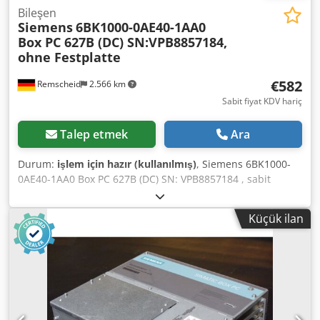
Bileşen
Siemens
6BK1000-0AE40-1AA0
Box PC 627B (DC) SN:VPB8857184,
ohne Festplatte
€582
Remscheid
2.566 km
Sabit fiyat KDV hariç
Talep etmek
Ara
Durum:
işlem için hazır (kullanılmış)
, Siemens 6BK1000-
0AE40-1AA0 Box PC 627B (DC) SN: VPB8857184 , sabit
disksiz, seri no. fotoğrafa göre, kullanılmış, iyi durumda,
%100 işlevsel, teslimat kapsamı fotoğraflara göre. Dkodpsi
Küçük ilan
Edk Tjfx Adpsr