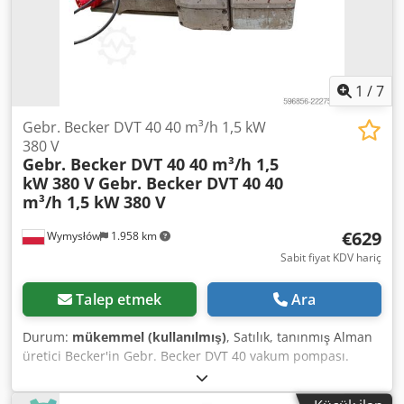
1
/
7
Gebr. Becker DVT 40 40 m³/h 1,5 kW
380 V
Gebr. Becker DVT 40 40 m³/h 1,5
kW 380 V
Gebr. Becker DVT 40 40
m³/h 1,5 kW 380 V
€629
Wymysłów
1.958 km
Sabit fiyat KDV hariç
Talep etmek
Ara
Durum:
mükemmel (kullanılmış)
, Satılık, tanınmış Alman
üretici Becker'in Gebr. Becker DVT 40 vakum pompası.
Cihaz, CNC makineleri, ahşap işleme makineleri,
paketleme makineleri, vakumlu kavrama sistemleri ve