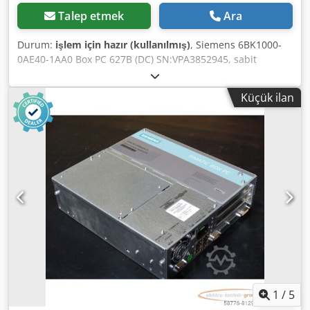
Talep etmek
Ara
Durum:
işlem için hazır (kullanılmış)
, Siemens 6BK1000-
0AE40-1AA0 Box PC 627B (DC) SN:VPA3852945, sabit
disksiz, seri no. fotoğrafta görüldüğü gibi, kullanılmış, iyi
durumda, %100 işlevsel, teslimat kapsamı fotoğrafta
Küçük ilan
görüldüğü gibi Dkodpfji Edkwex Adper
1
/
5