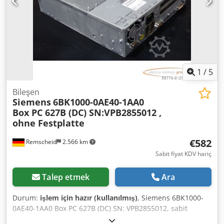
1
/
5
Bileşen
Siemens
6BK1000-0AE40-1AA0
Box PC 627B (DC) SN:VPB2855012 ,
ohne Festplatte
€582
Remscheid
2.566 km
Sabit fiyat KDV hariç
Talep etmek
Ara
Durum:
işlem için hazır (kullanılmış)
, Siemens 6BK1000-
0AE40-1AA0 Box PC 627B (DC) SN: VPB2855012, sabit
disksiz, seri no. fotoğrafa göre, kullanılmış, iyi durumda,