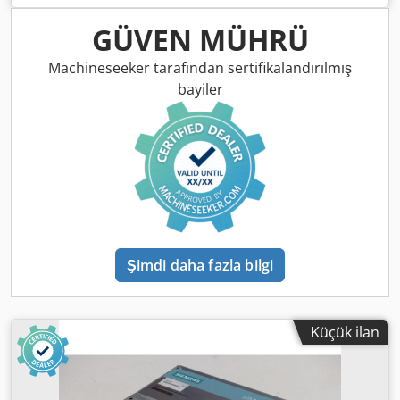
%100 işlevsel, teslimat kapsamı fotoğraflara göre. Dodpsi
Edk Nefx Adpekr
GÜVEN MÜHRÜ
Machineseeker tarafından sertifikalandırılmış
bayiler
Şimdi daha fazla bilgi
Küçük ilan