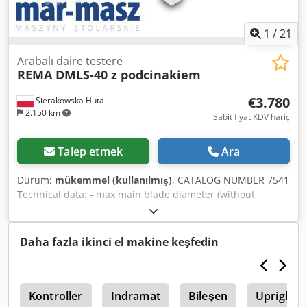
1
/
21
Arabalı daire testere
REMA DMLS-40 z podcinakiem
€3.780
Sierakowska Huta
2.150 km
Sabit fiyat KDV hariç
Talep etmek
Ara
Durum:
mükemmel (kullanılmış)
, CATALOG NUMBER 7541
Technical data: - max main blade diameter (without
scoring unit): 400 mm - max main blade diameter (with
scoring unit): 350 mm - blade bore diameter: 30 mm - max
cutting height with 400 mm blade: 90 degrees – 120 mm,
Daha fazla ikinci el makine keşfedin
45 degrees – 85 mm - max cutting height with 350 mm
blade: 90 degrees – 95 mm, 45 degrees – 67 mm - main
blade adjustable vertically and for tilt - blade guard - with
a
side sliding table - cutting length on sliding table: 1700
Kontroller
Indramat
Bileşen
Upright 