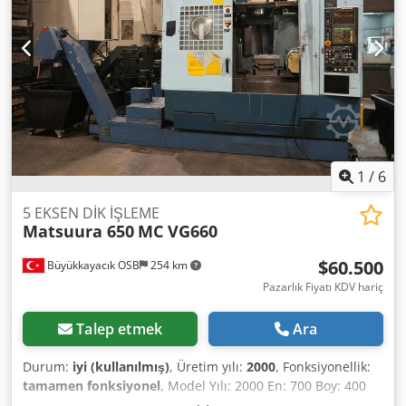
1
/
6
5 EKSEN DİK İŞLEME
Matsuura 650
MC VG660
$60.500
Büyükkayacık OSB
254 km
Pazarlık Fiyatı KDV hariç
Talep etmek
Ara
Durum:
iyi (kullanılmış)
, Üretim yılı:
2000
, Fonksiyonellik:
tamamen fonksiyonel
, Model Yılı: 2000 En: 700 Boy: 400
Yükseklik: 500 Eksen Sayısı: 5 Tutucu: BBT40 Dsdpjx T