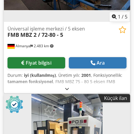
1
/
5
Üniversal işleme merkezi / 5 eksen
FMB
MBZ 2 / 72-80 - 5
Almanya
2.483 km
Fiyat bilgisi
Ara
Durum:
iyi (kullanılmış)
, Üretim yılı:
2001
, Fonksiyonellik:
tamamen fonksiyonel
, FMB MBZ 75 - 80 5 eksen FMB
Çoklu İşleme Merkezi, Model MBZ - 2 / 72-80 / 5, Üretim yılı
2001, TFT renkli ekranlı PC kontrolü, X/Y/Z hareket mesafesi
Küçük ilan
7000/1000/370 mm, Alüminyum için yüksek frekanslı freze
kafası, Maksimum 18.000 dev/dak spindle hızı - 7,5 kW, 12
pozisyonlu otomatik takım değiştirici, HSK 40 tutucu, 2
eksenli NC çatal freze kafası, 8 pnömatik germe elemanı,
Sarkaç işleme imkanı, Program jeneratörü, FMB program
yazılımı, Pnömatik malzeme dayama, Dcodozhuitjpfx Ab