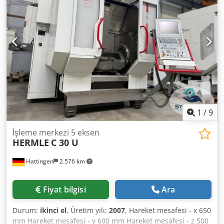
donatılmıştır. Makinenin yalnızca 13.924 saatlik mil çalışma
süresi bulunmaktadır. Makine çok iyi durumdadır. Lütfen
teklifte yer alan diğer teknik detayları ve donanım
bilgilerini inceleyiniz. Dedozczhajpfx Ab Heck - - - - - - - - - -
- - - - - - - - - - - - - - - - - - - - - - - - - - - - - - #Etiketler: C30U |
C-30U | C-30 U
1
/
9
İşleme merkezi 5 eksen
HERMLE
C 30 U
Hattingen
2.576 km
Fiyat bilgisi
Ara
Durum:
ikinci el
, Üretim yılı:
2007
, Hareket mesafesi - x 650
mm Hareket mesafesi - y 600 mm Hareket mesafesi - z 500