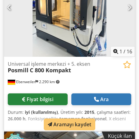
Hok Ölçüm / prob cihazı,
1
/
16
Universal işleme merkezi + 5. eksen
Posmill
C 800 Kompakt
Ebenweiler
2.290 km
Fiyat bilgisi
Ara
Durum:
iyi (kullanılmış)
, Üretim yılı:
2015
, çalışma saatleri:
26.000 h
, Fonksiyonellik:
tamamen fonksiyonel
, X ekseni
Aramayı kaydet
hareket mesafesi:
800 mm
, Y ekseni hareket mesafesi:
520
mm
, Z ekseni hareket mesafesi:
550 mm
, kontrolör modeli:
Küçük ilan
Heidenhain iTNC 530
, Donanım:
talaş konveyörü
, Posmill