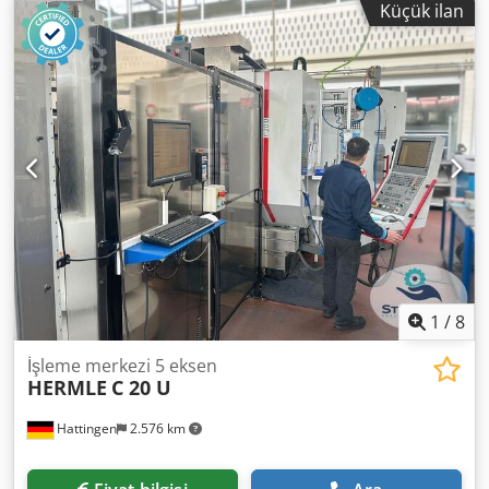
Küçük ilan
kullanılmıştır. Açıklama Faydalı çalışma alanı, 5 eksenli
konfigürasyon: X=3280mm, Y=1600mm Eksen hareket
mesafeleri: X=3706mm, Y=2294mm, Z1=515mm,
Z2=371mm Eksen ilerleme hızı: X=80m/dk, Y=60m/dk,
Z=30m/dk Dedpfx Aoxdl H Ujb Heck Elektromandren: HSD 5
eksenli 11 kW, B ve C eksenlerinde 360° sürekli dönme ile
yüksek hassasiyette karmaşık şekillerin işlenmesini sağlar
sıvı soğutmalı Delme ünitesi: HSD 20 dikey mandren 4
yatay mandren X ekseninde oluk açma testeresi y
ekseninde oluk açma testeresi Çalışma masası: 6 travers 4
vantuz her travers üzerinde uniclamp hazırlığı Takım
magazini: 16 istasyonlu revolver tipi takım değiştirici
Vakum sistemi: İşleme sırasında parçaların sağlam bir
şekilde sabitlenmesini sağlayan, 250 m³/saat kapasiteli
1
/
8
vakum pompası.
İşleme merkezi 5 eksen
HERMLE
C 20 U
Hattingen
2.576 km