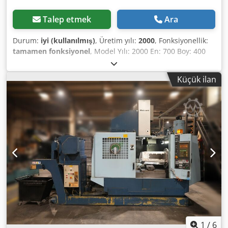
Talep etmek
Ara
Durum:
iyi (kullanılmış)
, Üretim yılı:
2000
, Fonksiyonellik:
tamamen fonksiyonel
, Model Yılı: 2000 En: 700 Boy: 400
Yükseklik: 500 Eksen Sayısı: 5 Tutucu: BBT40 Dsdpfx Aex
Uphmsb Hsck Mil Hızı (Rpm): 20.000 İşlenebilir Malzeme
Küçük ilan
Cinsi: Çelik, Alüminyum, Titanyum, grafit, Bakır, İnvar,
Kompozit, Derlin, Peek
1
/
6