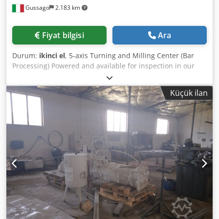
Gussago
2.183 km
yapılmıştır Bakım ve servis raporları ile tüm ilgili belgeler
eksiksiz mevcuttur. Diğer Teknik Bilgiler: 🔹 Çalışma
Alanları: İş mili ortası - tabla mesafesi (yatay): 20 – 620 mm
Fiyat bilgisi
Ara
İş mili ortası - tabla mesafesi (dikey): 120 – 720 mm İş mili
burun - tabla mesafesi (yatay): -150 – 550 mm İş mili burun
Durum:
ikinci el
, 5-axis Turning and Milling Center (Bar
- tabla mesafesi (dikey): -250 – 450 mm Ekipman &
Processing) Powered and available for inspection in our
Aksesuarlar ✅ Belgeler eksiksiz Dcodoycpxgjpfx Ab Hsk ✅
warehouse Manufacturer: CHIRON Model: MILL 800 5 axis
Verimli talaş uzaklaştırma için talaş konveyörü ✅ Yüksek
CNC: Fanuc 18iMBS (5 simultaneous axes, 1*) Travel (X, Y, Z
basınçlı (30 bar) soğutma sistemi ✅ Optimal işleme için
Küçük ilan
in mm): 800 – 500 – 550 Rapid traverse (high speed): 60
entegre soğutma sıvısı beslemesi ✅ Kesintisiz çalışma için
m/min Swiveling head (B axis): +/- 100° Rotary spindle:
palet değiştirici ✅ İşleme sürecini net görmek için döner
Peiseler Milling head: 12,000 rpm / 140 Nm Tool magazine:
gözlem camı ✅ Hassas parça ölçümü için Renishaw OMP
65 tools - HSK-A 63 DIN 69893 Table: 1400 x 500 mm
60 prob ✅ Konforlu kullanım için elektronik el çarkı ✅
Dcodpsgmi Unsfx Ab Hsk Table load: 1,200 kg Coolant
Temiz bir çalışma ortamı için yağ buharı emiş sistemi ✅
through spindle (IKZ): 70 bar (adjustable) CNC-controlled
Soğutma sıvısı için otomatik kağıt bantlı filtre ✅ Mili yağ
clamping/rotating unit for 6th side machining (see note 5)
soğutucu ile sıcaklık dengesi Makine, karşılıklı anlaşma ile
Heidenhain linear measuring system Chip conveyor
halen üretimde çalışırken yerinde görülebilir ve test
Renishaw-ready Year of manufacture: 2006 Weight: 7,500
edilebilir. 📍 Müsaitlik: Karşılıklı anlaşmaya göre
kg Turning package: Max. diameter: 65 mm RPM: 15 / 4,500
Max. 42.5 kW / 90 Nm Hydraulic clamping: 800 Nm Bar
loader: ILS-RBK-10012 65 Diameter range min/max: 5 / 65