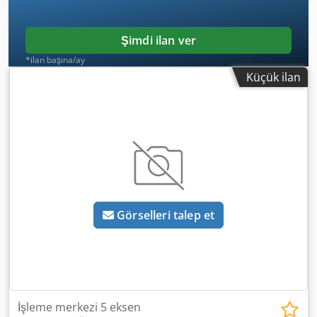
Şimdi ilan ver
*ilan başına/ay
Küçük ilan
Görselleri talep et
İşleme merkezi 5 eksen