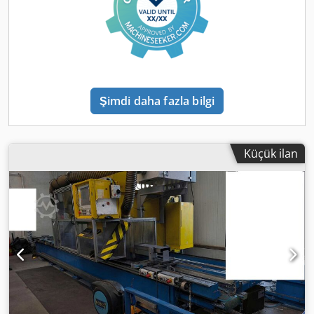
machining center Clamping table for 4th and 5th axis
(swivel 120° right/left at 50 rpm, and rotary function with
faceplate Ø 280 mm at 200 rpm) Maximum workpiece size:
940 x 650 mm for/on table Equipped with chip conveyor,
make Knoll, 750 K-1/150; year of manufacture 2009 Coolant
system by Bürener with paper band filter, band width 700
Şimdi daha fazla bilgi
mm; year of manufacture 2009 Both control cabinets
equipped with Rittal cooling units Various accessories, e.g.
several clamping devices by HILMA and Chick, among
others, can be offered exclusively. ID.
Küçük ilan