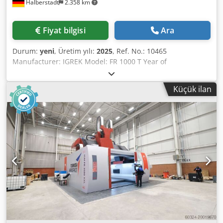
Halberstadt
2.358 km
Fiyat bilgisi
Ara
Durum:
yeni
, Üretim yılı:
2025
, Ref. No.: 10465
Manufacturer: IGREK Model: FR 1000 T Year of
manufacture: 2025 Control system: CNC control Controller:
Siemens / Heidenhain Location: Istanbul Country of origin:
Küçük ilan
Türkiye X-axis travel: 1,350 mm Y-axis travel: 1,500 mm Z-
axis travel: 900 mm B-axis: ° C-axis: 360° Spindle taper:
HSK-T100 Rotary table diameter: 1,000 mm Table load:
2,000 kg Tool magazine with: 48 pcs. Spindle speed: 15,000
rpm Dsdpfx Aoxmd S Ijb Hock Rapid traverse (X/Y/Z): 48
m/min Spindle motor power: 35 kW Max. spindle torque:
220 Nm Machine length: 3,200 mm Machine width: 6,400
mm Machine height: 4,050 mm Approx. machine weight:
40 t Additional Information: IGREK FR 1000 T – Compact
Precision for Demanding Applications The IGREK FR 1000 T
is a CNC-controlled turning and milling center with 5-axis
simultaneous machining, combining advanced technology
in a compact design. Built in 2024, this machine is