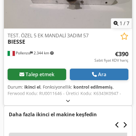
Dcjdpfxoyan Sao Ab Hsk Maks. takım çapı: 90 mm Maks.
takım uzunluğu: 540 mm Maks. takım ağırlığı: 10 kg Maks.
magazin yükü: 350 kg
1
/
7
TEST. ÖZEL 5 EK MANDALİ 3ADIM 57
BIESSE
€390
Pollenzo
2.344 km
Sabit fiyat KDV hariç
Talep etmek
Ara
Durum:
ikinci el
, Fonksiyonellik:
kontrol edilmemiş
,
Ferwood Kodu: RU0011646 - Üretici Kodu: K6343K0947 -
Durumu: Kullanılmış - İşlevsellik: Test edilmemiş -
İlgileniyorsanız revizyon hizmeti sunuyoruz, bizimle
iletişime geçin. Dcedpowtnimjfx Ab Hsk
Daha fazla ikinci el makine keşfedin