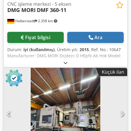
CNC işleme merkezi - 5 eksen
DMG MORI
DMF 360-11
Halberstadt
2.358 km
Fiyat bilgisi
Ara
Durum:
iyi (kullanılmış)
, Üretim yılı:
2015
, Ref. No.: 10647
Manufacturer: DMG MORI Dcjdezc D Hfjpfx Ab Hok Model:
DMF 360-11 Year of manufacture: 2015 Control type: CNC
Control: Heidenhain iTNC 530 Location: Halberstadt
Küçük ilan
Country of origin: Germany Serial No.: 2903XXXX Machine
No.: 591XX X-axis travel: 3600 mm Y-axis travel: 1100 mm Z-
axis travel: 900 mm Max. workpiece weight: 8,000 kg Max.
tool weight: 5 kg Max. tool length (from spindle nose): 300
mm Tool diameter with 2 free adjacent slots: 130 mm Tool
holder: HSK 63 Number of tool magazine slots: 120 Tool
changer: 60 Spindle speed: 20,000 rpm Max. torque: 288 /
187 Nm Rapid traverse X/Y/Z: 80 x 60 x 60 m/min Main
drive: 35 / 25 kW Internal coolant supply: 40 bar Coolant
tank: 600 l Additional information: - Fixed table, often with