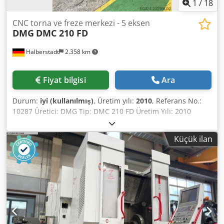
1
/
18
CNC torna ve freze merkezi - 5 eksen
DMG
DMC 210 FD
Halberstadt
2.358 km
Fiyat bilgisi
Ara
Durum:
iyi (kullanılmış)
, Üretim yılı:
2010
, Referans No.:
10287 Üretici: DMG Tip: DMC 210 FD Üretim Yılı: 2010
Kontrol Tipi: CNC Kontrol Kontrol Ünitesi: Heidenhain Mill
Plus Depolama Yeri: Halberstadt Menşei Ülke: Almanya X
Küçük ilan
Ekseni: 2100 mm Y Ekseni: 2100 mm Z Ekseni: 1250 mm
Makine Uzunluğu: 11.000 mm Makine Genişliği: 5.000 mm
Makine Yüksekliği: 3.500 mm Maks. İş Parçası Çapı: 2500
mm Maks. İş Parçası Ağırlığı: 6.000 kg Maks. Döner Tabla
Çapı: 1.850 Ø Tabla Dönüş Hızı Aralığı: 250 dev/dk Takım
Bağlantısı: HSK-A100 Takım Magazini: 183 adet Mil Dönüş
Hızı: 12.000 dev/dk Maks. Tork (Delme Mili): 288 Nm Maks.
Tork: 2.000 Nm İlerleme Hızları X/Y/Z Ekseni: 30.000 mm/dk