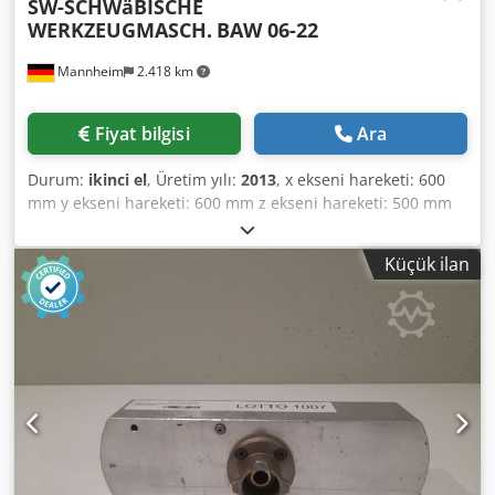
SW-SCHWäBISCHE
WERKZEUGMASCH.
BAW 06-22
Mannheim
2.418 km
Fiyat bilgisi
Ara
Durum:
ikinci el
, Üretim yılı:
2013
, x ekseni hareketi: 600
mm y ekseni hareketi: 600 mm z ekseni hareketi: 500 mm
Kontrol sistemi: Siemens 840D Makine ağırlığı: yaklaşık
18500 ton Gerekli alan: yaklaşık 5400x3800x3300 mm
Küçük ilan
Toplam güç değeri: yaklaşık 133 kVA Sigorta değeri: 250A
Sıkıştırılmış havanın kalitesi: ISO 85731'e göre: Saflık sınıfı 4
Bağlantı basıncı: maks. 9,5 bar Çalışma basıncı: min. 7 bar
Mili sayısı: 2 Mili düzenlemesi: dikey, yan yana Mili arası
mesafe: 600 mm Mili, maks. 12000 dev/dak Mili yatağı çapı:
90 mm Hızlanma süresi: 0-10.000 dev/dak yaklaşık 0,8 sn X
ekseni hareket mesafesi: 600 mm Y ekseni hareket
mesafesi (değiştirilebilir konum): 600 (875) mm Z1 ve Z2
ekseni hareket mesafesi: 500 mm Takım değiştirme
sistemi: Pick up Takım mili: HSK 80 Takım yuvaları: 70