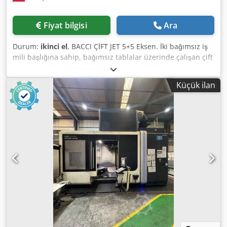
Fiyat bilgisi
Ara
Durum:
ikinci el
, BACCI ÇİFT JET 5+5 Eksen. İki bağımsız iş
mili başlığına sahip, bağımsız tablalar üzerinde çalışan çift
portal tipi işleme merkezi. • Üretim yılı: 2012 • Mil sayısı ve
tipi / İşleme başlıkları: İki bağımsız, sıvı soğutmalı 5 eksenli
Küçük ilan
başlık (tipik olarak başlık başına 2+2 kompakt elektrik mili),
24.000 dev/dak'ya kadar hızda çalışır. • Bağlantı değeri /
Elektrik: 50 kW / 380 V / 50 Hz Dcjdpfx Ajzmhz Heb Hsk •
Hava tüketimi: Bacci'nin çok eksenli pnömatik germe ve
vakum sistemleri için standart çalışma gereksinimleri (tipik
olarak 6 ila 7 bar nominal basınç). • Makine ağırlığı:
Yaklaşık 6.000 kg • CNC / Kontrol sistemi: Yüksek hızlı servo
sürücülerle donatılmış endüstriyel OSAI CNC sistemi. •
İçerdiği yazılım: Dinamik iş yükü dengelemesi için
PITAGORA 3D optimizasyon ve simülasyon yazılımı dahil
olmak üzere eksiksiz yazılım. • Entegre malzeme taşıma:
Senkronize yükleme ve boşaltma için tamamen entegre
otomatik şarjör sistemi (huni tipi yükleyici).