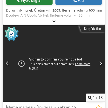
Fiyat bilgisi
Ara
Durum:
ikinci el
, Üretim yılı:
2009
, İlerleme yolu - x 600 mm
Dcodeyy A N Uopfx Ab Hek İlerleme yolu - y 450 mm
İlerleme yolu - z 450 mm Kontrol HEIDENHAIN - TNC 530
Mil dönüş hızı 18.000 dev/dak Takım tutucu HSK-A63 Takım
Küçük ilan
değiştiricindeki yer sayısı 120 5 eksenli simultane işleme
merkezi | HERMLE - C 20 U, IKZ (80 bar), NC döner eğit
tabla, 120 yerli takım değiştirici ve palet değiştirici ile
donatılmıştır. Makine çok iyi durumda. Fabrika yerindeki
makine videolarını talep üzerine sizinle paylaşabiliriz.
Daha fazla teknik detay ve donanım bilgisi teklif
dosyasında mevcuttur.
1
/
13
İşleme merkezi - Üniversal - 5 eksen / 5