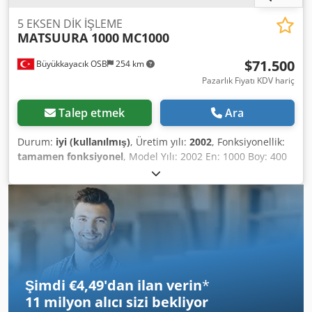
5 EKSEN DİK İŞLEME
MATSUURA 1000
MC1000
$71.500
Büyükkayacık OSB
254 km
Pazarlık Fiyatı KDV hariç
Talep etmek
Ara
Durum:
iyi (kullanılmış)
, Üretim yılı:
2002
, Fonksiyonellik:
tamamen fonksiyonel
, Model Yılı: 2002 En: 1000 Boy: 400
Yükseklik: 700 Eksen Sayısı: 5 Dedpfsx Uwr Tjx Ab Hsck
Tutucu: SK50 Mil Hızı (Rpm): 15.000 İşlenebilir Malzeme
Cinsi: Çelik, Alüminyum, Titanyum, grafit, Bakır, İnvar,
Kompozit, Derlin, Peek
Şimdi €4,49'dan ilan verin
*
11 milyon alıcı
sizi bekliyor