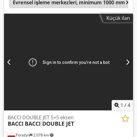
e
Evrensel işleme merkezleri, minimum 1000 mm X ekse
Küçük ilan
1
/
4
BACCI DOUBLE JET 5+5 eksen
BACCI
BACCI DOUBLE JET
Porażyn
2.078 km