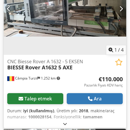
yazılım lisansı Teslim edilen araç CE standartlarına
uygundur Makine 1000 saat kullanıldı, daha sonra
nakledildi ve demonte edilecek Tüm bileşenler mevcut ve
hepsi işlevsel
1
/
4
CNC Biesse Rover A 1632 - 5 EKSEN
BIESSE
Rover A1632 5 AXE
€110.000
Câmpia Turzii
1.252 km
Pazarlık Fiyatı KDV hariç
Talep etmek
Ara
Durum:
iyi (kullanılmış)
, Üretim yılı:
2018
, makine/araç
numarası:
1000028154
, Fonksiyonellik:
tamamen
fonksiyonel
, Donanım:
devir hızı sonsuz değişken
, Makine
2019 yılında devreye alınmıştır, tek sahibidir. Çok az