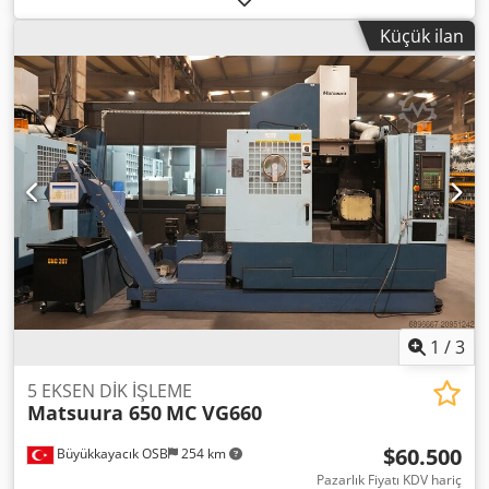
Dipofx Ab Hsck Mil Hızı (Rpm): 20.000 İşlenebilir Malzeme
Küçük ilan
Cinsi: Çelik, Alüminyum, Titanyum, grafit, Bakır, İnvar,
Kompozit, Derlin, Peek
1
/
3
5 EKSEN DİK İŞLEME
Matsuura 650
MC VG660
$60.500
Büyükkayacık OSB
254 km
Pazarlık Fiyatı KDV hariç