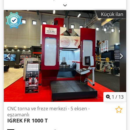
mm Kontrol ünitesi HEIDENHAIN - iTNC 530 Mil devri
10.000 devir/dakika NC döner tabla çapı Ø 630 mm Takım
Küçük ilan
değiştiricideki yuva sayısı 32 Takım tutucu SK 40 5 eksenli
eş zamanlı işleme merkezi | HERMLE - C 30 U, IKZ (80 bar),
NC döner tabla, takım değiştirici ve talaş taşıma sistemi ile
donatılmıştır. Z ekseninin motoru 2025'te yenilenmiştir, mil
ise 7.100 çalışma saati ile 2015'te değiştirilmiştir. Djdpfx
Abozaf Huj Hock Makine çok iyi durumdadır. Lütfen daha
fazla teknik detay ve donanım bilgisi için teklifi inceleyin. - -
- - - - - - - - - - - - - - - - - - - - - - - - - - - - - - - - - - - - - -
#Etiketler: C30U | C-30U | C-30 U
1
/
13
CNC torna ve freze merkezi - 5 eksen -
eşzamanlı
IGREK
FR 1000 T