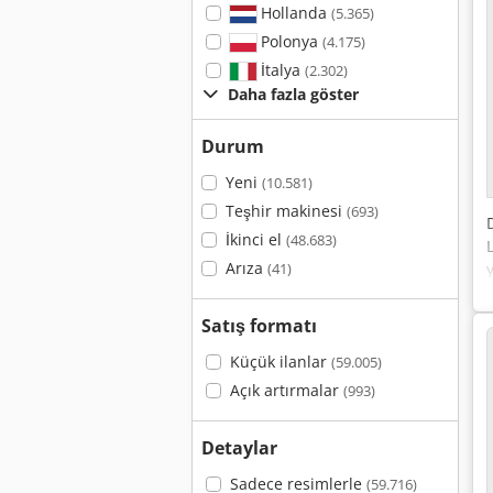
Hollanda
(5.365)
Polonya
(4.175)
İtalya
(2.302)
Daha fazla göster
Durum
Yeni
(10.581)
Teşhir makinesi
(693)
İkinci el
(48.683)
Arıza
(41)
Satış formatı
Küçük ilanlar
(59.005)
Açık artırmalar
(993)
Detaylar
Sadece resimlerle
(59.716)