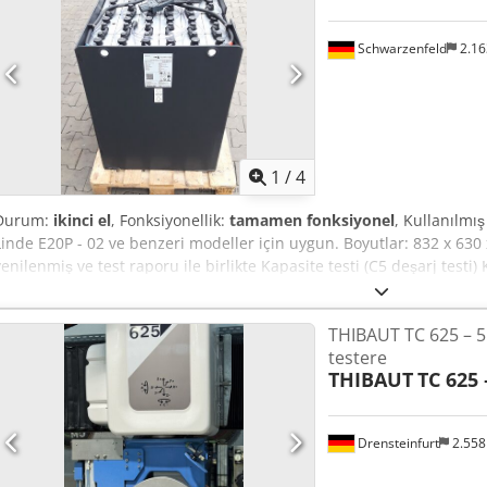
makinesi - Tezgah altı döner kesme testeresi - 5 eksenli üniversal fre
Parmak frezesi - Kuyruk frezesi - Dikey çalışan aletler için kombi de
Schwarzenfeld
2.1
kW - 2 adet delme ünitesi 2,2 kW 30° dönebilen delme ünitesi (3,0 k
aletler için kombi destek - 1 adet delme ünitesi 2,2 kW - delme yön
ünitesi (3,0 kW) - 1 adet yarık açma ünitesi 7,5 kW Ek bir ana ünite i
ünitesi Ek olarak yağlama, gres, rulolar vb. sarf malzemeleri içeren 
frezesi, kuyruk frezesi, yarık zinciri ve aletler için yedek kesici uçla
1
/
4
Makinenin kurulumu için gerekli olan tüm belgeler Hundegger taraf
Durum:
ikinci el
, Fonksiyonellik:
tamamen fonksiyonel
, Kullanılmı
Linde E20P - 02 ve benzeri modeller için uygun. Boyutlar: 832 x 63
yenilenmiş ve test raporu ile birlikte Kapasite testi (C5 deşarj testi
dolu ve şarj edilmiş şekilde teslim edilir Kablo ve Euro 160 A fiş da
T Uefx Aifjf Diğer ebatlar (24V, 48V, 80V) talep üzerine!
THIBAUT TC 625 – 5
testere
THIBAUT
TC 625 
Drensteinfurt
2.55