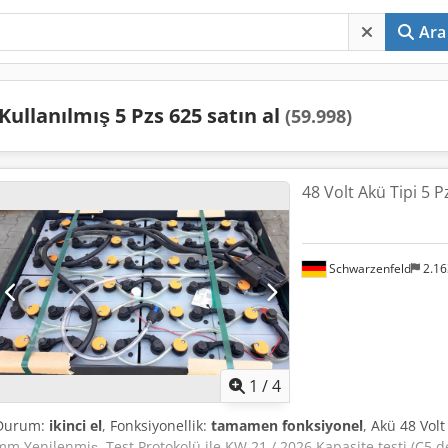
Ara
Kullanılmış 5 Pzs 625 satın al
(59.998)
48 Volt Akü Tipi 5 P
Schwarzenfeld
2.1
1
/
4
Durum:
ikinci el
, Fonksiyonellik:
tamamen fonksiyonel
, Akü 48 Volt
mm Yenilenmiş, Test Protokolü ile KW 21 / 2026 Kapasite testi (C5 d