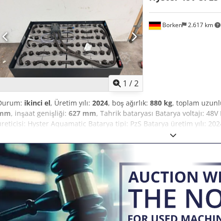
Borken
2.617 km
1
/
2
Durum:
ikinci el
, Üretim yılı:
2024
, boş ağırlık:
880 kg
, toplam uzun
mm
, inşaat genişliği:
627 mm
, Tahrik bataryası Batarya voltajı: 4
üreticisi: Hyster Aquamatic Batarya tipi: PzS Batarya üretim yılı: 20
durumu: %80 - %100