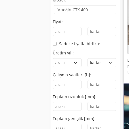
Fiyat:
-
Sadece fiyatla birlikte
Üretim yılı:
-
Çalışma saatleri [h]:
-
Toplam uzunluk [mm]:
-
Toplam genişlik [mm]:
-