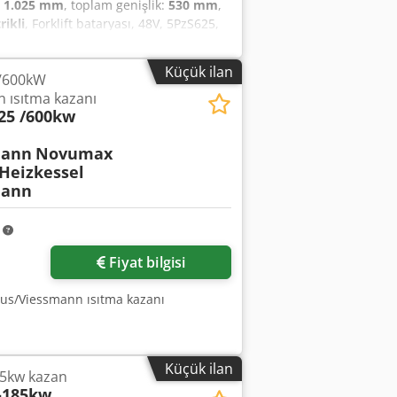
:
1.025 mm
, toplam genişlik:
530 mm
,
rikli
, Forklift bataryası, 48V, 5PzS625,
lik x yükseklik): 1025mm x 530mm x
ma tarafından bakımı yapılmış ve test
Küçük ilan
/600kW
lan kapasite: %88 Aquamatik dolum
 ısıtma kazanı
TUR.
25 /600kw
mann
Novumax
Heizkessel
mann
m
Fiyat bilgisi
us/Viessmann ısıtma kazanı
Küçük ilan
85kw kazan
-185kw