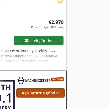
€2.970
Pazarlık Fiyatı KDV hariç
Daha fazla fotoğraf
isteyin
İstek gönder
luk:
827 mm
, inşaat yüksekliği:
627
8V Batarya amper-saat: 625Ah Batarya
24 Crodpfx Aiozlvrkofof Batarya
Açık artırma gönder