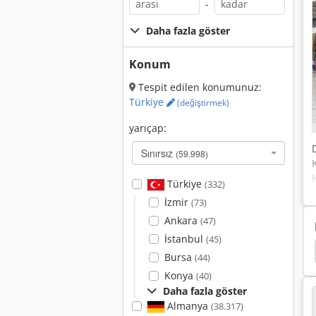
-
Daha fazla göster
Konum
Tespit edilen konumunuz:
Türkiye
(değiştirmek)
yarıçap:
Sınırsız
(59.998)
Türkiye
(332)
İzmir
(73)
Ankara
(47)
İstanbul
(45)
Heath Brülör Ocak
Viessmann Rexola Biferral
Bursa
(44)
Konya
(40)
Daha fazla göster
Almanya
(38.317)