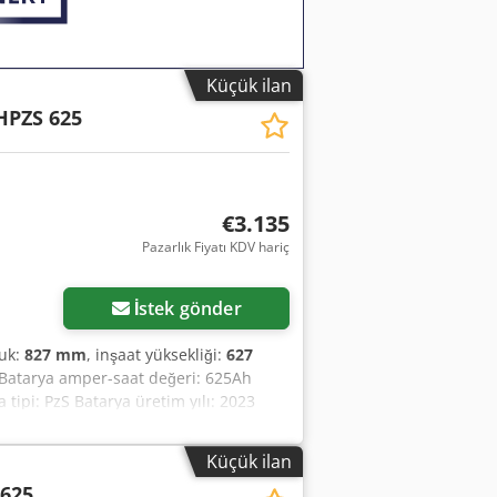
Küçük ilan
HPZS 625
€3.135
Pazarlık Fiyatı KDV hariç
Daha fazla fotoğraf
isteyin
İstek gönder
luk:
827 mm
, inşaat yüksekliği:
627
8V Batarya amper-saat değeri: 625Ah
tipi: PzS Batarya üretim yılı: 2023
Küçük ilan
ı
 625