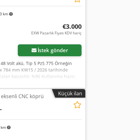
zeleme ünitesi (UF5) - Silindir frezesi -
stek - 1 adet dikey parmak frezesi 5,5
63 km
W) - delme yönü yatay - Yatay çalışan
ü yatay - 1 adet 30° dönebilen delme
€3.000
çin yer mevcuttur. KI 2 – KI 3 kontrol
EXW Pazarlık Fiyatı KDV hariç
bir dolap bulunmaktadır. Yeni silindir
r bulunmaktadır, fatura tutarı 3.800,-.
İstek gönder
ından sağlanmıştır.
ş 48 Volt akü, Tip 5 PzS 775 Örneğin
0 x 784 mm KW15 / 2026 tarihinde
) Kalan kapasite: %86 Kullanıma hazır,
hil Aquamatik sistemi dahil Crsdpsy A S
Küçük ilan
 eksenli CNC köprü
–
8 km