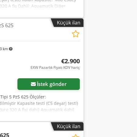
 320 A fiş Dahil: Aquamatik Diğer
Küçük ilan
zS 625
63 km
€2.900
EXW Pazarlık Fiyatı KDV hariç
İstek gönder
 Tipi 5 PzS 625 Ölçüler:
lmiştir Kapasite testi (C5 deşarj testi)
Euro 320 A fişi dahil Aquamatik dahil
Küçük ilan
 625