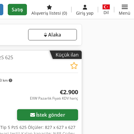
Satış
Dil
Alışveriş listesi
(0)
Giriş yap
Menü
Alaka
Küçük ilan
zS 625
63 km
€2.900
EXW Pazarlık Fiyatı KDV hariç
İstek gönder
 Tip 5 PzS 625 Ölçüler: 827 x 627 x 627
eşarj testi) Kalan kapasite: %88 Csdey