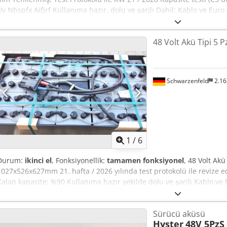
Uy Nbspfx Aifjrf Kullanıma hazır, dolu ve şarjlı Dahil: Kablo ve Euro
ebatlar (24V, 48V, 80V) talep üzerine!
48 Volt Akü Tipi 5 P
Schwarzenfeld
2.1
1
/
6
Durum:
ikinci el
, Fonksiyonellik:
tamamen fonksiyonel
, 48 Volt Akü
1027x526x627mm 21. hafta / 2026 yılında test protokolü ile revize edi
Kalan kapasite: %90 Kullanıma hazır şekilde dolu ve şarjlı Kablo ve 
Crsdpfxsy Uyq Se Aifsf Diğer ebatlar (24V, 48V, 80V) talep üzerine!
Sürücü aküsü
Hyster
48V 5PzS