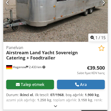
1
/
15
Panelvan
Airstream
Land Yacht Sovereign
Catering + Foodtrailer
€39.500
Hagenow
2.433 km
Sabit fiyat KDV hariç
Talep etmek
Ara
Durum:
ikinci el
, ilk tescil:
07/1968
, boş ağırlık:
1.900 kg
,
azami yük ağırlığı:
1.250 kg
, toplam ağırlık:
3.150 kg
, renk:
gümüş
, vites türü:
mekanik
, süspansiyon:
diğer
, toplam
uzunluk:
10.000 mm
, Thermo King refrigeration unit,