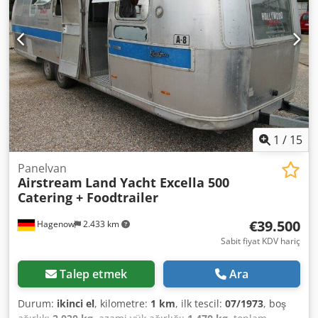
trailer, kitchen conversion, serving hatch, work area, sink,
cabinets, shelves, hot water, waste water, combi steamer
with 220/400 volt connection, industrial dishwasher,
refrigerator, walk-in cold room/freezer compartment,
Thermo King cold room/freezer down to minus 20°C deep-
freeze function, power sockets throughout interior, various
windows, entrance door with fly screen, clearance lights,
roof hatches, fresh water tank, waste water tank,
instantaneous water heater, 2x 140Ah 12V AGM batteries.
Dcjdpewyfdzefx Aidek
1
/
15
Panelvan
Airstream
Land Yacht Excella 500
Catering + Foodtrailer
€39.500
Hagenow
2.433 km
Sabit fiyat KDV hariç
Talep etmek
Ara
Durum:
ikinci el
, kilometre:
1 km
, ilk tescil:
07/1973
, boş