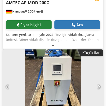
AMTEC
AF-MOD 200G
Hamburg
2.509 km
Fiyat bilgisi
Ara
Durum:
yeni
, Üretim yılı:
2025
, Toz için vidalı dozajlama
ünitesi. Döner vidalı dişli ile dozajlama. - Özellikler: Dolum
aralığı: 1-200g; Dolum haznesi kapasitesi: 15 litre; Yandan
açılan hazne; Paslanmaz çelik 304 konstrüksiyon; Güç
Küçük ilan
kaynağı: 220~415V; Güç tüketimi: 1kW. Dodpsv Nnl Uofx
Aideck Lütfen yeni fiyatlarımızın genellikle kullanılmış ürün
fiyatlarından daha düşük olduğunu aklınızda bulundurun.
Paketleme görevinizi bize sorun ve anlatın. - Stoklarımızda
genellikle 30-50 adet yeni makine hemen teslim
edilebilmektedir. Ayrıca, müşteri spesifikasyonlarına göre
üretilen makineler için yaklaşık 3 haftalık çok kısa teslimat
sürelerimiz bulunmaktadır. - Tüm makinelerimiz tam
garantilidir.