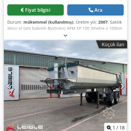
Fiyat bilgisi
Ara
Durum:
mükemmel (kullanılmış)
, Üretim yılı:
2007
, Satılık
ikinci el tam bakımlı Bystronic AFM EP 100 3metre x 100ton
cnc pres freni: Model: Afm Ewards Pearson 100 Marka:
Bystronic Djdpfx Ajr T Erujidock Yıl 2007 Cybelec 880S
Küçük ilan
kontrol - popüler kontrol Çalışma uzunluğu mm: 3100mm /
3metre Maks. baskı kuvveti kN: 1000 / 100ton Maksimum
strok 200mm Bükme döngüsü 1-10 mm/s Hızlı yaklaşım
100mm/s Hızlı dönüş 95mm/s 2 eksenli arka dayama - R ve
X ekseni Toplam 4 eksen Taçlandırma ile Teslimat, kurulum
ve eğitim düzenlenebilir
1
/
18