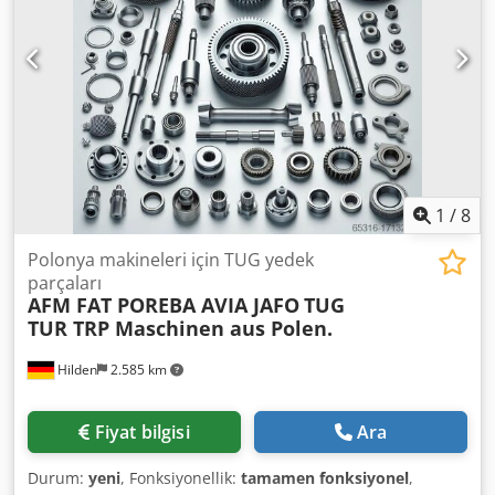
1
/
8
Polonya makineleri için TUG yedek
parçaları
AFM FAT POREBA AVIA JAFO
TUG
TUR TRP Maschinen aus Polen.
Hilden
2.585 km
Fiyat bilgisi
Ara
Durum:
yeni
, Fonksiyonellik:
tamamen fonksiyonel
,