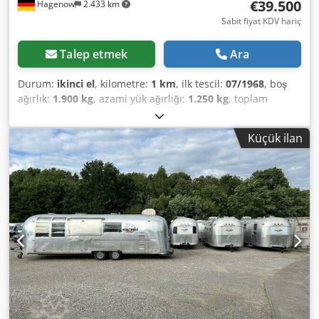
€39.500
Hagenow
2.433 km
Sabit fiyat KDV hariç
Talep etmek
Ara
Durum:
ikinci el
, kilometre:
1 km
, ilk tescil:
07/1968
, boş
ağırlık:
1.900 kg
, azami yük ağırlığı:
1.250 kg
, toplam
ağırlık:
3.150 kg
, renk:
gümüş
, vites türü:
mekanik
,
süspansiyon:
diğer
, toplam uzunluk:
10.000 mm
,
Küçük ilan
Lifting/tilting roof window, insect protection door,
roadworthy, new general inspection/emissions test
(HU/AU), vehicle length 10,000 mm, vehicle width 2,450
mm, vehicle height 2,800 mm. Airstream Land Yacht
Sovereign catering & food trailer, kitchen interior fit-out,
serving hatch, work area, sink, cabinets, shelves, hot
water, wastewater, combi-steamer, 220/400 volt
connection, industrial dishwasher, refrigerator, walk-in
cold room/freezer, walk-in cold room/freezer Thermo King
down to minus 20 degrees with deep-freeze function,
sockets throughout interior, various windows, entrance
door with fly screen, marker lights, roof hatches, fresh