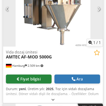
edilebilmektedir. Ayrıca, müşteri spesifikasyonlarına göre
üretilen makineler için yaklaşık 3 haftalık çok kısa teslimat
sürelerimiz bulunmaktadır. - Tüm makinelerimiz tam
garantilidir.
1
/
1
Vida dozaj ünitesi
AMTEC
AF-MOD 5000G
Hamburg
2.509 km
Fiyat bilgisi
Ara
Durum:
yeni
, Üretim yılı:
2025
, Toz için vidalı dozajlama
ünitesi. Döner vidalı dişli ile dozajlama. - Özellikler: Dolum
aralığı: 10-5000g; Dolum haznesi kapasitesi: 50 litre;
Yandan açılan hazne; Paslanmaz çelik 304 konstrüksiyon;