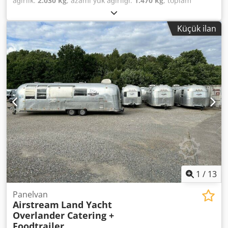
ağırlık:
2.030 kg
, azami yük ağırlığı:
1.470 kg
, toplam
ağırlık:
3.500 kg
, renk:
gümüş
, vites türü:
mekanik
,
süspansiyon:
diğer
, toplam uzunluk:
9.800 mm
,
Küçük ilan
Tilting/vent roof window, insect screen door, roadworthy,
new vehicle inspection (HU/AU), vehicle length 9800 mm,
vehicle width 2420 mm, vehicle height 2800 mm. Airstream
Land Yacht Excella 500 catering & food trailer, kitchen fit-
out, serving hatch, work area, sink, cabinets, shelves, hot
water, wastewater, combi steamer, 220/400-volt
connection, industrial dishwasher, refrigerator, walk-in
cold room/freezer room, Thermo King cooling unit down to
minus 20 degrees with deep-freeze function, power
sockets throughout the interior, various windows, entrance
door with fly screen, marker lights, roof hatches, fresh
water tank, waste water tank, instantaneous water heater,
2x 140Ah 12V AfM batteries. Dedpfxswzblde Aideck
1
/
13
Panelvan
Airstream
Land Yacht
Overlander Catering +
Foodtrailer