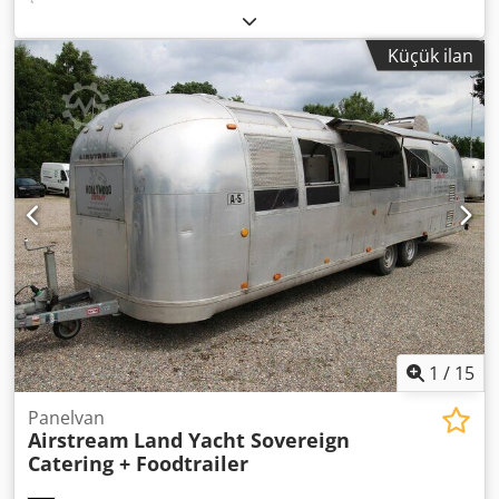
Burger, nugget ve köfte üretiminizi kapsamlı üretim
hattımızla yükseltin! Şekillendirmeden IQF dondurmaya
Küçük ilan
kadar tüm aşamaları, ALCO, JBT ve Schomaker’in üst düzey
ekipmanlarıyla kapsar. Üretim hattımızı çalışırken izleyin:
Şekillendirme Makinesi: ALCO / JBT AFM 400 PC Panlama
Makinesi: ALCO / JBT APN 400 Sulu Panlama Makinesi:
ALCO / JBT ASC 400 Dcsdpfx Aietykvhodjk Köfte Makinesi:
Schomaker-tec BRU 600-488 Transfer Konveyörü:
Schomaker (400’den 600 mm’ye aktarım) Kızartma
Makinesi: Schomaker Yağ Yönetim Sistemi: Schomaker
Lineer Fırın: Schomaker Transfer Konveyörü: Schomaker
(600 mm’den 400 mm’ye aktarım) Öne Çıkan Özellikler:
Yüksek verimlilik ve hassasiyet Şekillendirmeden
dondurmaya kadar eksiksiz çözüm Ürün kalitesini artıran
ileri teknoloji Detaylı bilgi ve talepleriniz için bizimle
iletişime geçin:
1
/
15
Panelvan
Airstream
Land Yacht Sovereign
Catering + Foodtrailer