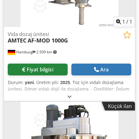
1
/
1
Vida dozaj ünitesi
AMTEC
AF-MOD 1000G
Hamburg
2.509 km
Fiyat bilgisi
Ara
Durum:
yeni
, Üretim yılı:
2025
, Toz için vidalı dozajlama
ünitesi. Döner vidalı dişli ile dozajlama. - Özellikler: Dolum
aralığı: 5-1000g; Dolum haznesi kapasitesi: 30 litre; Yandan
açılan hazne; Paslanmaz çelik 304 konstrüksiyon; Güç
Küçük ilan
kaynağı: 220~415V; Güç tüketimi: 1,4 kW. Dcodpfev Nnmlox
Aidjk Lütfen yeni fiyatlarımızın genellikle kullanılmış ürün
fiyatlarından daha düşük olduğunu aklınızda bulundurun.
Paketleme görevinizi bize sorun ve anlatın. - Stoklarımızda
genellikle 30-50 adet yeni makine hemen teslim