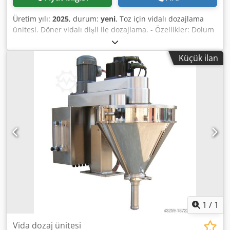
Üretim yılı:
2025
, durum:
yeni
, Toz için vidalı dozajlama
ünitesi. Döner vidalı dişli ile dozajlama. - Özellikler: Dolum
aralığı: 3-500g; Dolum haznesi kapasitesi: 30 litre; Yandan
açılan hazne; Paslanmaz çelik 304 konstrüksiyon; Güç
Küçük ilan
kaynağı: 220~415V; Güç tüketimi: 1kW. Lütfen yeni
fiyatlarımızın genellikle kullanılmış ürün fiyatlarından daha
düşük olduğunu aklınızda bulundurun. Paketleme
görevinizi bize sorun ve anlatın. - Stoklarımızda genellikle
30-50 adet yeni makine hemen teslim edilebilmektedir.
Ayrıca, müşteri spesifikasyonlarına göre üretilen makineler
için yaklaşık 3 haftalık çok kısa teslimat sürelerimiz
bulunmaktadır. - Tüm makinelerimiz tam garantilidir.
Dcodpfx Aiov Nnmfjdok
1
/
1
Vida dozaj ünitesi