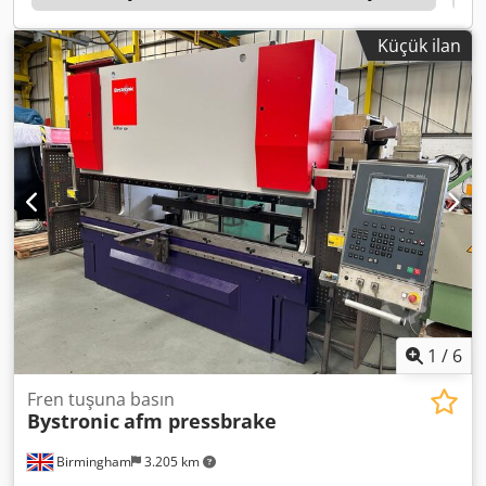
Küçük ilan
1
/
6
Fren tuşuna basın
Bystronic
afm pressbrake
Birmingham
3.205 km