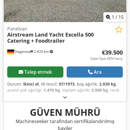
hatches, fresh water tank, waste water tank, flow-through
water heater, 2x 140Ah 12V starter batteries.
Dcsdpfewyfduox Aidsk
1
/
15
Panelvan
Airstream
Land Yacht Excella 500
Catering + Foodtrailer
€39.500
Hagenow
2.433 km
Sabit fiyat KDV hariç
Talep etmek
Ara
Durum:
ikinci el
, ilk tescil:
07/1973
, boş ağırlık:
2.030 kg
,
azami yük ağırlığı:
1.470 kg
, toplam ağırlık:
3.500 kg
, renk:
gümüş
, vites türü:
mekanik
, süspansiyon:
diğer
, toplam
uzunluk:
9.800 mm
, Thermo King refrigeration unit, chiller
unit with second evaporator, insulated, new general
GÜVEN MÜHRÜ
inspection/emissions test (HU/AU), vehicle length 9,800
mm, vehicle width 2,420 mm, vehicle height 2,800 mm.
Machineseeker tarafından sertifikalandırılmış
Airstream Land Yacht Excella 500 catering and food trailer,
bayiler