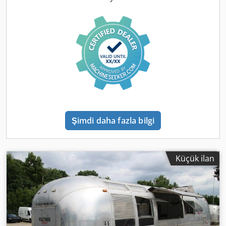
kitchen fit-out, serving hatch, work area, sink, cabinets,
shelving, hot water, waste water, combi-steamer, 220/400
Volt connection, industrial dishwasher, refrigerator, walk-
in cold room/freezer room with Thermo King refrigeration
down to minus 20 degrees for deep-freeze function. Power
sockets throughout the interior, various windows, entrance
door with fly screen, marker lights, roof hatches, fresh
water tank, waste water tank, instantaneous water heater,
2x 140Ah 12V starter batteries. Dsdowzbk Tepfx Aidock
Şimdi daha fazla bilgi
Küçük ilan