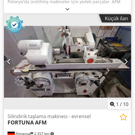
Polonya'da üretilmiş makineler için yedek parçalar. AFM
Andrychow, FUM Poreba, FAT Wrocław, AVIA Warszawa,
Jafo Jarocin, ZM Tarnow, FAMOT Pleszew Dcodpfjum Ixxox
Küçük ilan
Aidek Başta aşağıdaki modeller olmak üzere, Polonya
menşeli torna tezgahları için yedek parçalar: TUM 25, TUM
35, TUJ 50, TUJ 63, TUJ 560, TUJ 630, TUR 50, TUR 63, TUR
560, TUR 630, TPK 90, TRP 93, TRP 110, TR 115, TR 135.
Polonya menşeli freze makineleri için yedek parçalar;
başlıca modeller: FND 25, FND 32, FND 40, C20, D36, D40,
FF serisi, FR serisi.
1
/
10
Silindirik taşlama makinesi - evrensel
FORTUNA
AFM
Almanya
2.357 km