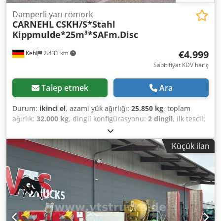
Damperli yarı römork
CARNEHL
CSKH/S*Stahl
Kippmulde*25m³*SAFm.Disc
€4.999
Kehl
2.431 km
Sabit fiyat KDV hariç
Talep etmek
Ara
Durum:
ikinci el
, azami yük ağırlığı:
25.850 kg
, toplam
ağırlık:
32.000 kg
, dingil konfigürasyonu:
2 dingil
, ilk tescil:
05/2001
, yükleme alanı uzunluğu:
7.330 mm
, yükleme
alanı genişliği:
2.350 mm
, yükleme alanı yüksekliği:
1.500
Küçük ilan
mm
, yükleme alanı hacmi:
25 m³
, toplam genişlik:
2.550
mm
, toplam yükseklik:
3.100 mm
, Üretim yılı:
2001
,
Donanım:
ABS
, 2-Axle Carnehl Steel Tipper VIN: PC09163
Chassis / Attachments: * Air suspension * Landing legs *
Tyres: 385/65 R22.5 * Remaining tread: approx. 30% * 2 x
SAF axles with disc brakes * Folding underrun protection
Body: * Steel tipper / steel chassis * Capacity: approx. 25