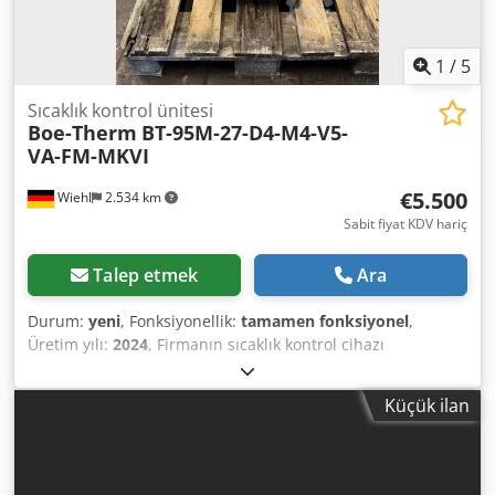
1
/
5
Sıcaklık kontrol ünitesi
Boe-Therm
BT-95M-27-D4-M4-V5-
VA-FM-MKVI
€5.500
Wiehl
2.534 km
Sabit fiyat KDV hariç
Talep etmek
Ara
Durum:
yeni
, Fonksiyonellik:
tamamen fonksiyonel
,
Üretim yılı:
2024
, Firmanın sıcaklık kontrol cihazı
mevcuttur, devreye alınmamıştır. Ortam: Su Djdpfxjw Rb
Hfj Aidsck Isıtma kapasitesi: 27 kW Soğutma kapasitesi: 175
Küçük ilan
kW VA: Kalıp boşaltma (vakum) FM: Akış izleme MKVI:
Dokunmatik ekran