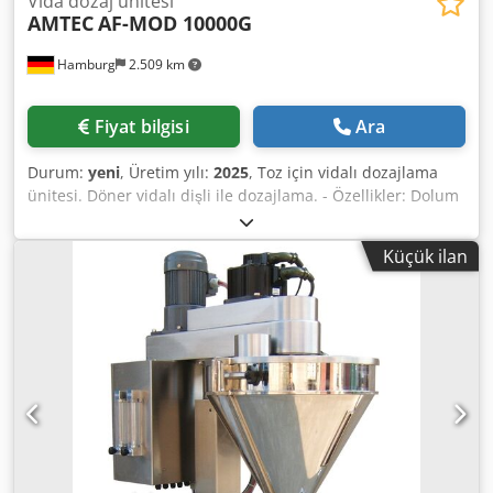
Vida dozaj ünitesi
AMTEC
AF-MOD 10000G
Hamburg
2.509 km
Fiyat bilgisi
Ara
Durum:
yeni
, Üretim yılı:
2025
, Toz için vidalı dozajlama
ünitesi. Döner vidalı dişli ile dozajlama. - Özellikler: Dolum
aralığı: 500-10.000g; Dolum haznesi kapasitesi: 100 litre;
Yandan açılan hazne; Paslanmaz çelik 304 konstrüksiyon;
Küçük ilan
Güç kaynağı: 220~415V; Güç tüketimi: 2,75 kW. Dcsdpfxsv
Nnm Es Aidjk Lütfen yeni fiyatlarımızın genellikle
kullanılmış ürün fiyatlarından daha düşük olduğunu
aklınızda bulundurun. Paketleme görevinizi bize sorun ve
anlatın. - Stoklarımızda genellikle 30-50 adet yeni makine
hemen teslim edilebilmektedir. Ayrıca, müşteri
spesifikasyonlarına göre üretilen makineler için yaklaşık 3
haftalık çok kısa teslimat sürelerimiz bulunmaktadır. - Tüm
makinelerimiz tam garantilidir.