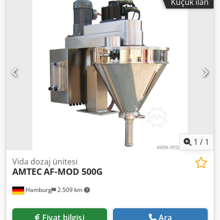
Küçük ilan
Güç kaynağı: 220~415V; Güç tüketimi: 2,25 kW. Dsdpfxsv
Nnmxj Aidsck Lütfen yeni fiyatlarımızın genellikle
kullanılmış ürün fiyatlarından daha düşük olduğunu
aklınızda bulundurun. Paketleme görevinizi bize sorun ve
anlatın. - Stoklarımızda genellikle 30-50 adet yeni makine
hemen teslim edilebilmektedir. Ayrıca, müşteri
spesifikasyonlarına göre üretilen makineler için yaklaşık 3
haftalık çok kısa teslimat sürelerimiz bulunmaktadır. - Tüm
makinelerimiz tam garantilidir.
1
/
1
Vida dozaj ünitesi
AMTEC
AF-MOD 500G
Hamburg
2.509 km
Fiyat bilgisi
Ara