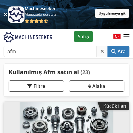
Machineseeker
Uygulamaya git
Mağazada ücretsiz
Satış
Ara
Kullanılmış Afm satın al
(23)
Filtre
Alaka
Küçük ilan