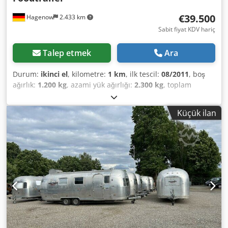
€39.500
Hagenow
2.433 km
Sabit fiyat KDV hariç
Talep etmek
Ara
Durum:
ikinci el
, kilometre:
1 km
, ilk tescil:
08/2011
, boş
ağırlık:
1.200 kg
, azami yük ağırlığı:
2.300 kg
, toplam
ağırlık:
3.500 kg
, renk:
gümüş
, vites türü:
mekanik
,
süspansiyon:
diğer
, toplam uzunluk:
8.350 mm
, Lift/tilt
Küçük ilan
roof window, insect protection door, roadworthy, new
general inspection/emissions test (HU/AU), vehicle length
8,350 mm, vehicle width 2,470 mm, vehicle height 2,720
mm. Airstream Land Yacht Overlander Catering & Food
Trailer. Kitchen conversion with serving hatch, work area,
sink, cabinets, shelves, hot water, waste water, combi-
steamer (220/400 Volt connection), industrial dishwasher,
refrigerator, walk-in cold storage/freezer room (Thermo
King, down to minus 20 degrees Celsius, deep-freeze
function), power sockets throughout the interior, various
windows, entrance door with fly screen, marker lights, roof