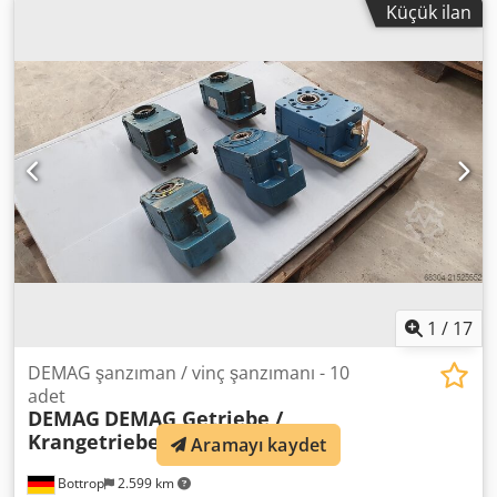
Küçük ilan
refrigeration unit with 2nd evaporator, insulated, new
general inspection (HU/AU), vehicle length 10,000 mm,
vehicle width 2,450 mm, vehicle height 2,800 mm.
Airstream Land Yacht Sovereign catering & food trailer,
kitchen fit-out, serving hatch, work area, sink, cabinets,
shelves, hot water, wastewater, combi-steamer, 220/400
volt connection, industrial dishwasher, refrigerator, walk-
in cold room/freezer room, cold/freezer room Thermo King
down to minus 20 degrees with deep-freeze function,
sockets throughout the interior, various windows, entrance
door with fly screen, marker lights, roof hatches, fresh
water tank, waste water tank, instantaneous water heater,
2x 140Ah 12V AGM batteries. Dsdpfx Aowzu H Ijideck
1
/
17
DEMAG şanzıman / vinç şanzımanı - 10
adet
DEMAG
DEMAG Getriebe /
Krangetriebe - 10 St.
Aramayı kaydet
Bottrop
2.599 km