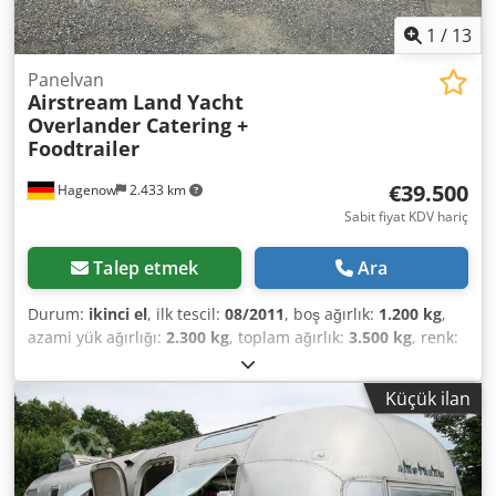
water tank, waste water tank, instantaneous water heater,
2x 140Ah 12V AfM batteries. Dcjdowzu H Uspfx Aidok
1
/
13
Panelvan
Airstream
Land Yacht
Overlander Catering +
Foodtrailer
€39.500
Hagenow
2.433 km
Sabit fiyat KDV hariç
Talep etmek
Ara
Durum:
ikinci el
, ilk tescil:
08/2011
, boş ağırlık:
1.200 kg
,
azami yük ağırlığı:
2.300 kg
, toplam ağırlık:
3.500 kg
, renk:
gümüş
, vites türü:
mekanik
, süspansiyon:
diğer
, toplam
uzunluk:
8.350 mm
, Thermo King refrigeration unit,
Küçük ilan
refrigeration unit with second evaporator, insulated, new
general and emissions inspection (HU/AU), vehicle length
8,350 mm, vehicle width 2,470 mm, vehicle height 2,720
mm. Airstream Land Yacht Overlander catering & food