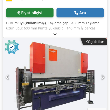
Fiyat bilgisi
Ara
Durum:
iyi (kullanılmış)
, Taşlama çapı: 450 mm Taşlama
uzunluğu: 600 mm Punta yüksekliği: 140 mm İş parçası
çapı: 280 mm Dsdpfx Aiexcblqodjck Makine mil hızı: 63 -
400 d/dak Taşlama taşı çevresel hızı: 20-35 m/s Alan
Küçük ilan
ihtiyacı yaklaşık: 2,4 x 1,9 x 2,1 m Bu silindirik taşlama
tezgahı iyi durumda, hemen teslim edilebilir ve satıcıda
çalışır durumda görülebilir. AÇIKLAMA: - İç taşlama aparatı
- Soğutma ünitesi - Otomatik ilerlemeler Punta arası
mesafe: - 430 mm (pençe ve ayarlanabilir aynalı) - 600 mm
konik bağlantıya kadar aynasız