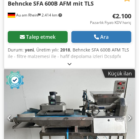
Behncke
SFA 600B AFM mit TLS
€2.100
Au am Rhein
2.414 km
Pazarlık Fiyatı KDV hariç
Talep etmek
Ara
Durum:
yeni
, Üretim yılı:
2018
, Behncke SFA 600B AFM TLS
ile - filtre malzemesi ile - hafif depolama izleri Dcsdpfx
Aiew U Su Iodek - ek ücret karşılığında gönderim mümkün
Küçük ilan