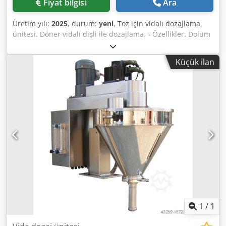
Fiyat bilgisi
Ara
Üretim yılı:
2025
, durum:
yeni
, Toz için vidalı dozajlama
ünitesi. Döner vidalı dişli ile dozajlama. - Özellikler: Dolum
aralığı: 5-3000g; Dolum haznesi kapasitesi: 50 litre; Yandan
açılan hazne; Paslanmaz çelik 304 konstrüksiyon; Güç
Küçük ilan
kaynağı: 220~415V; Güç tüketimi: 1,4 kW. Dodpfx Aijv
Nnmredeck Lütfen yeni fiyatlarımızın genellikle kullanılmış
ürün fiyatlarından daha düşük olduğunu aklınızda
bulundurun. Paketleme görevinizi bize sorun ve anlatın. -
Stoklarımızda genellikle 30-50 adet yeni makine hemen
teslim edilebilmektedir. Ayrıca, müşteri spesifikasyonlarına
göre üretilen makineler için yaklaşık 3 haftalık çok kısa
teslimat sürelerimiz bulunmaktadır. - Tüm makinelerimiz
tam garantilidir.
1
/
1