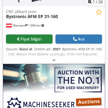
1
/
20
CNC abkant pres
Bystronic
AFM EP 31-160
Oberweis
1.990 km
Fiyat bilgisi
Ara
Durum:
ikinci el
, Üretim yılı:
2007
, Bystronic AFM EP 31-160
- CNC Abkant Presi Bükme uzunluğu: 3100 mm Kapasite:
160 ton - Cybelec DNC 880S CNC kontrol ünitesi - Lazer
güvenlik sistemi - Hidrolik bombaj sistemi - Hava bükme
özelliği - Çok sayıda takım dahil - Kullanım kılavuzu dahil -
Çalışma saati: 7266 - Gerçekleşen büküm adedi: 315673 -
Üretim yılı: 2007 Teknik Özellikler - Kapasite: 160 ton -
Tabla uzunluğu: 3150 mm - Çalışma tablası genişliği: 60
mm - Çalışma yüksekliği: 920 mm - Yan gövde arası
mesafe: 2450 mm - Boğaz derinliği: 300 mm - Açılma
yüksekliği: 465 mm - Silindir sayısı: 2 - Stroke uzunluğu:
200 mm - Yaklaşma hızı: 100 mm/sn Djdpsziduzjfx Aidjck -